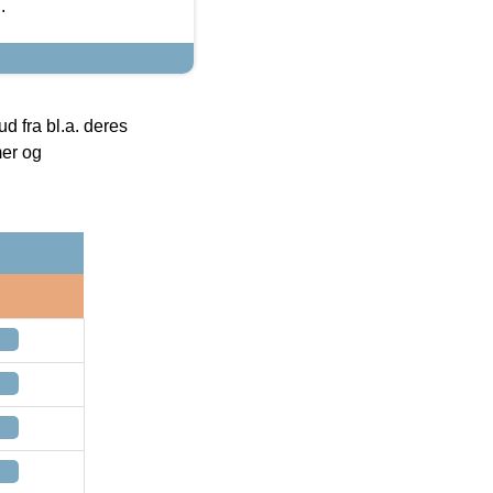
.
 fra bl.a. deres
mer og