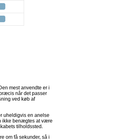
 Den mest anvendte er i
præcis når det passer
sning ved køb af
ver uheldigvis en anelse
n ikke benægtes at være
kabets tilholdssted.
re om få sekunder, så i