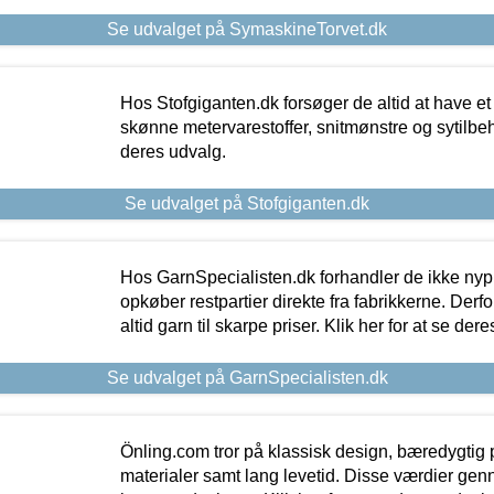
Se udvalget på SymaskineTorvet.dk
Hos Stofgiganten.dk forsøger de altid at have et
skønne metervarestoffer, snitmønstre og sytilbehø
deres udvalg.
Se udvalget på Stofgiganten.dk
Hos GarnSpecialisten.dk forhandler de ikke ny
opkøber restpartier direkte fra fabrikkerne. Derf
altid garn til skarpe priser. Klik her for at se der
Se udvalget på GarnSpecialisten.dk
Önling.com tror på klassisk design, bæredygtig p
materialer samt lang levetid. Disse værdier gen