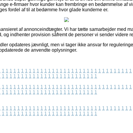
nge e-firmaer hvor kunder kan frembringe en bedømmelse af v
ges fordel af til at bedømme hvor glade kunderne er.
nsieret af annonceindtægter. Vi har tætte samarbejder med mas
d, og indhenter provision såfremt de personer vi sender videre re
dler opdateres jævnligt, men vi tager ikke ansvar for regulering
t opdaterede de anvendte oplysninger.
1
1
1
1
1
1
1
1
1
1
1
1
1
1
1
1
1
1
1
1
1
1
1
1
1
1
1
1
1
1
1
1
1
1
1
1
1
1
1
1
1
1
1
1
1
1
1
1
1
1
1
1
1
1
1
1
1
1
1
1
1
1
1
1
1
1
1
1
1
1
1
1
1
1
1
1
1
1
1
1
1
1
1
1
1
1
1
1
1
1
1
1
1
1
1
1
1
1
1
1
1
1
1
1
1
1
1
1
1
1
1
1
1
1
1
1
1
1
1
1
1
1
1
1
1
1
1
1
1
1
1
1
1
1
1
1
1
1
1
1
1
1
1
1
1
1
1
1
1
1
1
1
1
1
1
1
1
1
1
1
1
1
1
1
1
1
1
1
1
1
1
1
1
1
1
1
1
1
1
1
1
1
1