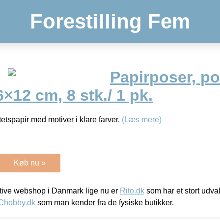
Forestilling Fem
Papirposer, pol
6×12 cm, 8 stk./ 1 pk.
etspapir med motiver i klare farver.
(Læs mere)
Køb nu »
ive webshop i Danmark lige nu er
Rito.dk
som har et stort udval
Chobby.dk
som man kender fra de fysiske butikker.