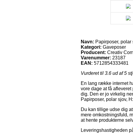
Navn:
Papirposer, polar s
Kategori:
Gaveposer
Producent:
Creativ Co
Varenummer:
23187
EAN:
5712854333481
Vurderet til
3.6
ud af 5 st
En lang række internet ha
vore dage at få aflevere
dig. Den er jo virkelig 
Papirposer, polar sjov, H:
Du kan tillige udse dig a
mere omkostningsfuld, m
at hente produkterne sel
Leveringshastigheden på 