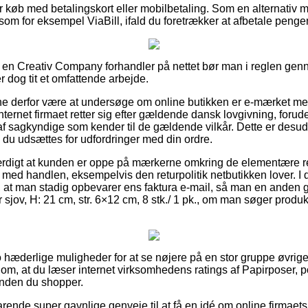
for køb med betalingskort eller mobilbetaling. Som en alternativ
d som for eksempel ViaBill, ifald du foretrækker at afbetale peng
på en Creativ Company forhandler på nettet bør man i reglen ge
r dog tit et omfattende arbejde.
unne derfor være at undersøge om online butikken er e-mærket me
nternet firmaet retter sig efter gældende dansk lovgivning, forude
 af sagkyndige som kender til de gældende vilkår. Dette er desu
 du udsættes for udfordringer med din ordre.
værdigt at kunden er oppe på mærkerne omkring de elementære 
med handlen, eksempelvis den returpolitik netbutikken lover. I d
t man stadig opbevarer ens faktura e-mail, så man en anden g
r sjov, H: 21 cm, str. 6×12 cm, 8 stk./ 1 pk., om man søger produk
to hæderlige muligheder for at se nøjere på en stor gruppe øvrige
ag om, at du læser internet virksomhedens ratings af Papirposer, po
rinden du shopper.
rende super gavnlige genveje til at få en idé om online firmaets