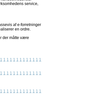
irksomhedens service,
sevis af e-forretninger
aliserer en ordre.
er der måtte være
1
1
1
1
1
1
1
1
1
1
1
1
1
1
1
1
1
1
1
1
1
1
1
1
1
1
1
1
1
1
1
1
1
1
1
1
1
1
1