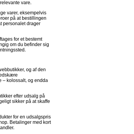
relevante vare.
lige varer, eksempelvis
roer på at bestillingen
at personalet drager
ftages for et bestemt
ngig om du befinder sig
hentningssted.
webbutikker, og af den
nedskære
ne – kolossalt, og endda
tikker efter udsalg på
eligt sikker på at skaffe
ukter for en udsalgspris
hop. Betalinger med kort
andler.