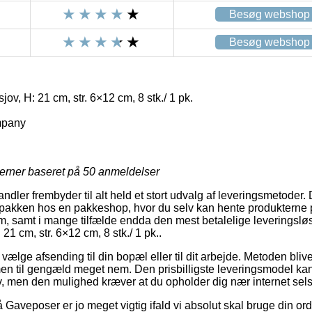
Besøg webshop
Besøg webshop
jov, H: 21 cm, str. 6×12 cm, 8 stk./ 1 pk.
mpany
jerner baseret på
50
anmeldelser
ndler frembyder til alt held et stort udvalg af leveringsmetoder.
t pakken hos en pakkeshop, hvor du selv kan hente produkterne 
nem, samt i mange tilfælde endda den mest betalelige leveringslø
 21 cm, str. 6×12 cm, 8 stk./ 1 pk..
t vælge afsending til din bopæl eller til dit arbejde. Metoden bli
en til gengæld meget nem. Den prisbilligste leveringsmodel ka
v, men den mulighed kræver at du opholder dig nær internet sels
Gaveposer er jo meget vigtig ifald vi absolut skal bruge din ord