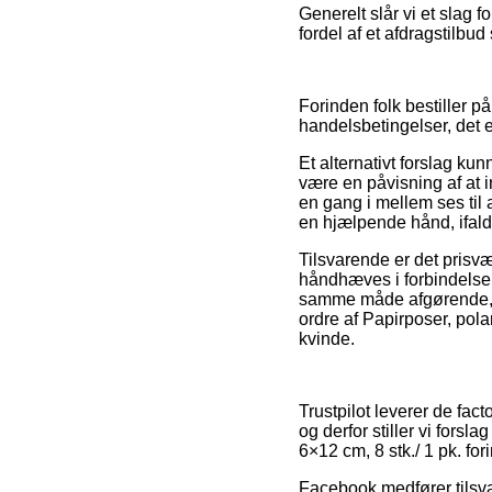
Generelt slår vi et slag 
fordel af et afdragstilbu
Forinden folk bestiller 
handelsbetingelser, det e
Et alternativt forslag k
være en påvisning af at i
en gang i mellem ses til
en hjælpende hånd, ifald
Tilsvarende er det pris
håndhæves i forbindelse 
samme måde afgørende, a
ordre af Papirposer, pola
kvinde.
Trustpilot leverer de fac
og derfor stiller vi forsl
6×12 cm, 8 stk./ 1 pk. fo
Facebook medfører tilsva