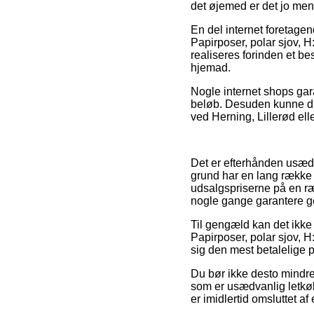
det øjemed er det jo men
En del internet foretagen
Papirposer, polar sjov, H
realiseres forinden et be
hjemad.
Nogle internet shops gara
beløb. Desuden kunne du
ved Herning, Lillerød eller
Det er efterhånden usædv
grund har en lang række
udsalgspriserne på en ræk
nogle gange garantere ge
Til gengæld kan det ikke 
Papirposer, polar sjov, H:
sig den mest betalelige p
Du bør ikke desto mindre
som er usædvanlig letkøb
er imidlertid omsluttet 