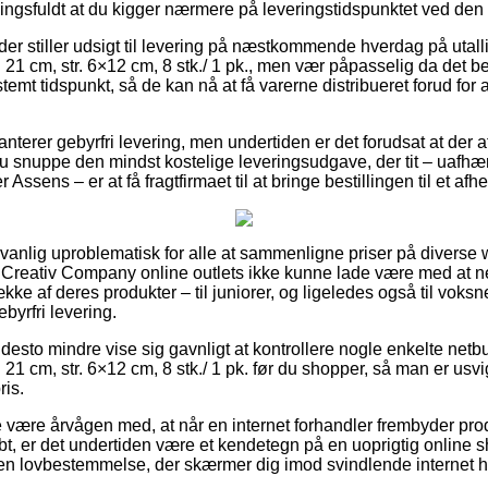
ingsfuldt at du kigger nærmere på leveringstidspunktet ved den 
der stiller udsigt til levering på næstkommende hverdag på utal
: 21 cm, str. 6×12 cm, 8 stk./ 1 pk., men vær påpasselig da det be
stemt tidspunkt, så de kan nå at få varerne distribueret forud for 
nterer gebyrfri levering, men undertiden er det forudsat at der a
 snuppe den mindst kostelige leveringsudgave, der tit – uafhæ
 Assens – er at få fragtfirmaet til at bringe bestillingen til et af
anlig uproblematisk for alle at sammenligne priser på diverse 
 Creativ Company online outlets ikke kunne lade være med at 
ke af deres produkter – til juniorer, og ligeledes også til voks
byrfri levering.
desto mindre vise sig gavnligt at kontrollere nogle enkelte netbu
 21 cm, str. 6×12 cm, 8 stk./ 1 pk. før du shopper, så man er usvig
ris.
 være årvågen med, at når en internet forhandler frembyder prod
t, er det undertiden være et kendetegn på en uoprigtig online s
af en lovbestemmelse, der skærmer dig imod svindlende internet h