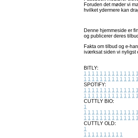
Foruden det møder vi ma
hvilket ydermere kan dra
Denne hjemmeside er fina
og publicerer deres tilbu
Fakta om tilbud og e-han
iværksat siden vi nyligs
BITLY:
1
1
1
1
1
1
1
1
1
1
1
1
1
1
1
1
1
1
1
1
1
1
1
1
1
1
SPOTIFY:
1
1
1
1
1
1
1
1
1
1
1
1
1
1
1
1
1
1
1
1
1
1
1
1
1
1
CUTTLY BIO:
1
1
1
1
1
1
1
1
1
1
1
1
1
1
1
1
1
1
1
1
1
1
1
1
1
1
1
CUTTLY OLD:
1
1
1
1
1
1
1
1
1
1
1