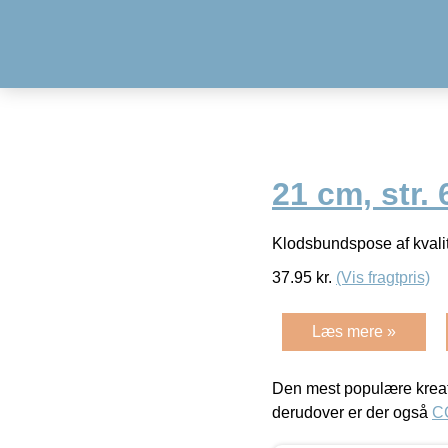
21 cm, str. 
Klodsbundspose af kvalit
37.95
kr.
(Vis fragtpris)
Læs mere »
Den mest populære kreat
derudover er der også
C