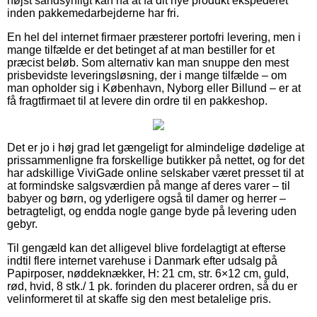
højst sandsynligt kan nå at få dit nye produkt ekspederet
inden pakkemedarbejderne har fri.
En hel del internet firmaer præsterer portofri levering, men i
mange tilfælde er det betinget af at man bestiller for et
præcist beløb. Som alternativ kan man snuppe den mest
prisbevidste leveringsløsning, der i mange tilfælde – om
man opholder sig i København, Nyborg eller Billund – er at
få fragtfirmaet til at levere din ordre til en pakkeshop.
Det er jo i høj grad let gængeligt for almindelige dødelige at
prissammenligne fra forskellige butikker på nettet, og for det
har adskillige ViviGade online selskaber været presset til at
at formindske salgsværdien på mange af deres varer – til
babyer og børn, og yderligere også til damer og herrer –
betragteligt, og endda nogle gange byde på levering uden
gebyr.
Til gengæld kan det alligevel blive fordelagtigt at efterse
indtil flere internet varehuse i Danmark efter udsalg på
Papirposer, nøddeknækker, H: 21 cm, str. 6×12 cm, guld,
rød, hvid, 8 stk./ 1 pk. forinden du placerer ordren, så du er
velinformeret til at skaffe sig den mest betalelige pris.