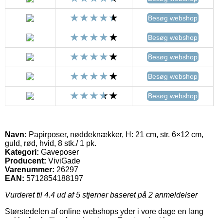
Besøg webshop
Besøg webshop
Besøg webshop
Besøg webshop
Besøg webshop
Navn:
Papirposer, nøddeknækker, H: 21 cm, str. 6×12 cm,
guld, rød, hvid, 8 stk./ 1 pk.
Kategori:
Gaveposer
Producent:
ViviGade
Varenummer:
26297
EAN:
5712854188197
Vurderet til
4.4
ud af 5 stjerner baseret på
2
anmeldelser
Størstedelen af online webshops yder i vore dage en lang