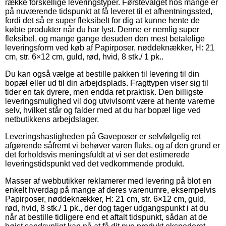
række forskellige leveringstyper. Førstevalget hos mange er
på nuværende tidspunkt at få leveret til et afhentningssted,
fordi det så er super fleksibelt for dig at kunne hente de
købte produkter når du har lyst. Denne er nemlig super
fleksibel, og mange gange desuden den mest betalelige
leveringsform ved køb af Papirposer, nøddeknækker, H: 21
cm, str. 6×12 cm, guld, rød, hvid, 8 stk./ 1 pk..
Du kan også vælge at bestille pakken til levering til din
bopæl eller ud til din arbejdsplads. Fragttypen viser sig til
tider en tak dyrere, men endda ret praktisk. Den billigste
leveringsmulighed vil dog utvivlsomt være at hente varerne
selv, hvilket står og falder med at du har bopæl lige ved
netbutikkens arbejdslager.
Leveringshastigheden på Gaveposer er selvfølgelig ret
afgørende såfremt vi behøver varen fluks, og af den grund er
det forholdsvis meningsfuldt at vi ser det estimerede
leveringstidspunkt ved det vedkommende produkt.
Masser af webbutikker reklamerer med levering på blot en
enkelt hverdag på mange af deres varenumre, eksempelvis
Papirposer, nøddeknækker, H: 21 cm, str. 6×12 cm, guld,
rød, hvid, 8 stk./ 1 pk., der dog tager udgangspunkt i at du
når at bestille tidligere end et aftalt tidspunkt, sådan at de