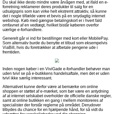
Du skal ikke desto mindre være årvågen med, at ifald en e-
forretning reklamerer deres produkter til salg for en
udsalgspris som kan virke helt ekstremt attraktiv, så kunne
det i nogle tilfælde være et bevis på en snydagtig internet
webshop. Køb med gængse betalingskort er i hvert fald
omfavnet af en vedtægt, hvilket bistår køberen overfor
uærlige e-forhandlere.
Generelt går vi ind for bestillinger med kort eller MobilePay.
Som alternativ burde du benytte et tilbud som eksempelvis
ViaBill, hvis du foretrækker at afbetale pengene ude i
fremtiden.
Inden nogen køber i en ViviGade e-forhandler behøver man
uden tvivl se på e-butikkens handelsaftale, men det er uden
tvivl ikke særlig interessant.
Alternativet kunne derfor være at bemærke om online
shoppen er støttet af e-mærket, som bør være en antydning
af at internet selskabet overholder de officielle danske regler,
samt at online butikken en gang i mellem monitoreres af
specialister der forstår reglerne på området. Derudover
tilbydes du chance for en hjælpende hånd, for så vidt du