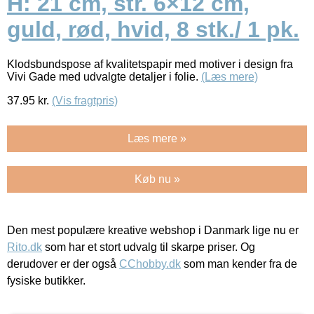
H: 21 cm, str. 6×12 cm,
guld, rød, hvid, 8 stk./ 1 pk.
Klodsbundspose af kvalitetspapir med motiver i design fra
Vivi Gade med udvalgte detaljer i folie.
(Læs mere)
37.95
kr.
(Vis fragtpris)
Læs mere »
Køb nu »
Den mest populære kreative webshop i Danmark lige nu er
Rito.dk
som har et stort udvalg til skarpe priser. Og
derudover er der også
CChobby.dk
som man kender fra de
fysiske butikker.