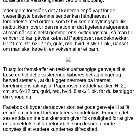
udsættes for vanskeligheder ved din shopping.
Yderligere foreslåes det at køberen er på vagt for de
væsentligste bestemmelser der kan håndhæves i
forbindelse med ordren, som fx hvilken ombytningspolitik
netbutikken lover. I den relation er det ligeledes afgørende,
at man når som helst gemmer ens kvitteringsmail, så man til
enhver tid kan påvise købet af Papirposer, nøddeknækker,
H: 21 cm, str. 6×12 cm, guld, rød, hvid, 8 stk./ 1 pk., uanset
om man skal købe til en voksen eller et barn.
Trustpilot fremskaffer en række uafhængige genveje til at
læse en hel del eksisterende køberes betragtninger og
herved støtter vi, at du kigger nærmere på internet
forretningens ratings af Papirposer, nøddeknækker, H: 21
cm, str. 6×12 cm, guld, rød, hvid, 8 stk./ 1 pk. før du færdiggør
din shopping.
Facebook tilbyder derudover stort set gode genveje til at få
en idé om internet forhandlerens kundefokus. Foruden det
ses endda online butikker som giver folk mulighed for at give
en anmeldelse af ordreforløbet, som desuden burde
udnyttes til at vurdere kundernes tilfredshed.