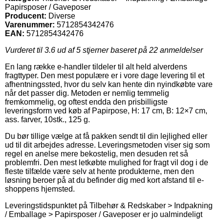
Papirsposer / Gaveposer
Producent:
Diverse
Varenummer:
5712854342476
EAN:
5712854342476
Vurderet til
3.6
ud af 5 stjerner baseret på
22
anmeldelser
En lang række e-handler tildeler til alt held alverdens
fragttyper. Den mest populære er i vore dage levering til et
afhentningssted, hvor du selv kan hente din nyindkøbte vare
når det passer dig. Metoden er nemlig temmelig
fremkommelig, og oftest endda den prisbilligste
leveringsform ved køb af Papirpose, H: 17 cm, B: 12×7 cm,
ass. farver, 10stk., 125 g.
Du bør tillige vælge at få pakken sendt til din lejlighed eller
ud til dit arbejdes adresse. Leveringsmetoden viser sig som
regel en anelse mere bekostelig, men desuden ret så
problemfri. Den mest letkøbte mulighed for fragt vil dog i de
fleste tilfælde være selv at hente produkterne, men den
løsning beroer på at du befinder dig med kort afstand til e-
shoppens hjemsted.
Leveringstidspunktet på Tilbehør & Redskaber > Indpakning
/ Emballage > Papirsposer / Gaveposer er jo ualmindeligt