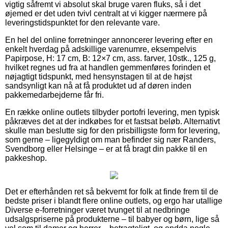
vigtig såfremt vi absolut skal bruge varen fluks, så i det
øjemed er det uden tvivl centralt at vi kigger nærmere på
leveringstidspunktet for den relevante vare.
En hel del online forretninger annoncerer levering efter en
enkelt hverdag på adskillige varenumre, eksempelvis
Papirpose, H: 17 cm, B: 12×7 cm, ass. farver, 10stk., 125 g,
hvilket regnes ud fra at handlen gemmenføres forinden et
nøjagtigt tidspunkt, med hensynstagen til at de højst
sandsynligt kan nå at få produktet ud af døren inden
pakkemedarbejderne får fri.
En række online outlets tilbyder portofri levering, men typisk
påkræves det at der indkøbes for et fastsat beløb. Alternativt
skulle man beslutte sig for den prisbilligste form for levering,
som gerne – ligegyldigt om man befinder sig nær Randers,
Svendborg eller Helsinge – er at få bragt din pakke til en
pakkeshop.
Det er efterhånden ret så bekvemt for folk at finde frem til de
bedste priser i blandt flere online outlets, og ergo har utallige
Diverse e-forretninger været tvunget til at nedbringe
udsalgspriserne på produkterne – til babyer og børn, lige så