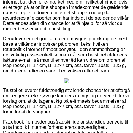
internet butikken er e-mærket medlem, hvilket almindeligvis
er et tegn på at online shoppen imødekommer de gældende
danske regler, udover at internet shoppen nu og da
revurderes af eksperter som har indsigt i de gældende vilkår.
Dette er desuden din chance for at få hjælp, for så vidt du
møder besvær ved din bestilling.
Derudover er det godt at du er omhyggelig omkring de mest
basale vilkår der indvirker på ordren, f.eks. hvilken
returpolitik internet firmaet benytter. I den sammenhæng er
det virkelig essesentielt, at man når som helst beholder ens
faktura e-mail, så man til enhver tid kan vidne om ordren af
Papirpose, H: 17 cm, B: 12×7 cm, ass. farver, 10stk., 125 g,
om du leder efter en vare til en voksen eller et barn.
Trustpilot leverer fuldstændig strålende chancer for at eftergå
en længere række øvrige kunders ratings og derved stiller vi
forslag om, at du tager et kig på e-firmaets bedømmelser af
Papirpose, H: 17 cm, B: 12×7 cm, ass. farver, 10stk., 125 g
forud for at du shopper.
Facebook frembyder også adskillige anstændige genveje til
at få indblik i internet forhandlerens troværdighed.
Derudover er der endda internet outlets hvor folk kan