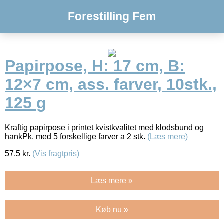
Forestilling Fem
Papirpose, H: 17 cm, B:
12×7 cm, ass. farver, 10stk.,
125 g
Kraftig papirpose i printet kvistkvalitet med klodsbund og
hankPk. med 5 forskellige farver a 2 stk.
(Læs mere)
57.5
kr.
(Vis fragtpris)
Læs mere »
Køb nu »