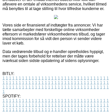
aflevere en omtale af virksomhedens service, hvilket tilmed
må benyttes til at tage stilling til hvor tilfredse kunderne er.
Vores side er finansieret af indtægter fra annoncer. Vi har
tætte samarbejder med forskellige online virksomheder
eftersom vi markedsfører virksomhedernes tilbud, og tager
imod kommission for så vidt den person vi sender videre
laver et køb.
Data vedrørende tilbud og e-handler opretholdes hyppigt,
men der tages forbehold for rettelser der måtte være
iværksat siden sidste opdatering af sidens oplysninger.
BITLY:
1
1
1
1
1
1
1
1
1
1
1
1
1
1
1
1
1
1
1
1
1
1
1
1
1
1
1
1
1
1
1
1
1
1
1
1
1
1
1
1
1
1
1
1
1
1
1
1
1
1
1
1
1
1
1
1
1
1
1
1
1
1
1
1
1
1
1
1
1
1
1
1
1
1
1
1
1
1
1
1
1
1
1
1
1
1
1
1
1
1
1
1
1
1
1
1
1
1
1
1
SPOTIFY:
1
1
1
1
1
1
1
1
1
1
1
1
1
1
1
1
1
1
1
1
1
1
1
1
1
1
1
1
1
1
1
1
1
1
1
1
1
1
1
1
1
1
1
1
1
1
1
1
1
1
1
1
1
1
1
1
1
1
1
1
1
1
1
1
1
1
1
1
1
1
1
1
1
1
1
1
1
1
1
1
1
1
1
1
1
1
1
1
1
1
1
1
1
1
1
1
1
1
1