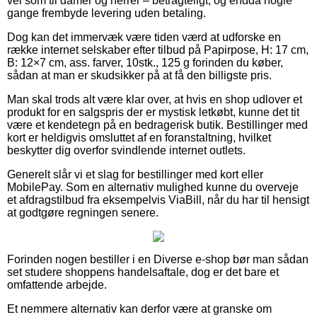
vel som til damer og herrer – betragteligt, og endda nogle
gange frembyde levering uden betaling.
Dog kan det immervæk være tiden værd at udforske en
række internet selskaber efter tilbud på Papirpose, H: 17 cm,
B: 12×7 cm, ass. farver, 10stk., 125 g forinden du køber,
sådan at man er skudsikker på at få den billigste pris.
Man skal trods alt være klar over, at hvis en shop udlover et
produkt for en salgspris der er mystisk letkøbt, kunne det tit
være et kendetegn på en bedragerisk butik. Bestillinger med
kort er heldigvis omsluttet af en foranstaltning, hvilket
beskytter dig overfor svindlende internet outlets.
Generelt slår vi et slag for bestillinger med kort eller
MobilePay. Som en alternativ mulighed kunne du overveje
et afdragstilbud fra eksempelvis ViaBill, når du har til hensigt
at godtgøre regningen senere.
Forinden nogen bestiller i en Diverse e-shop bør man sådan
set studere shoppens handelsaftale, dog er det bare et
omfattende arbejde.
Et nemmere alternativ kan derfor være at granske om