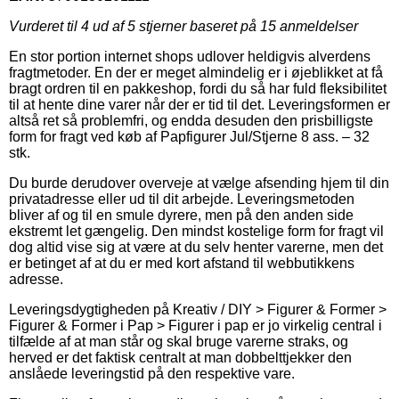
Vurderet til
4
ud af 5 stjerner baseret på
15
anmeldelser
En stor portion internet shops udlover heldigvis alverdens
fragtmetoder. En der er meget almindelig er i øjeblikket at få
bragt ordren til en pakkeshop, fordi du så har fuld fleksibilitet
til at hente dine varer når der er tid til det. Leveringsformen er
altså ret så problemfri, og endda desuden den prisbilligste
form for fragt ved køb af Papfigurer Jul/Stjerne 8 ass. – 32
stk.
Du burde derudover overveje at vælge afsending hjem til din
privatadresse eller ud til dit arbejde. Leveringsmetoden
bliver af og til en smule dyrere, men på den anden side
ekstremt let gængelig. Den mindst kostelige form for fragt vil
dog altid vise sig at være at du selv henter varerne, men det
er betinget af at du er med kort afstand til webbutikkens
adresse.
Leveringsdygtigheden på Kreativ / DIY > Figurer & Former >
Figurer & Former i Pap > Figurer i pap er jo virkelig central i
tilfælde af at man står og skal bruge varerne straks, og
herved er det faktisk centralt at man dobbelttjekker den
anslåede leveringstid på den respektive vare.