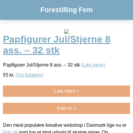
Forestilling Fem
Papfigurer Jul/Stjerne 8
ass. – 32 stk
Papfigurer Jul/Stjerne 8 ass. – 32 stk
(Læs mere)
55
kr.
(Vis fragtpris)
Læs mere »
Køb nu »
Den mest populære kreative webshop i Danmark lige nu er
Rito.dk
som har et stort udvalg til skarpe priser. Og