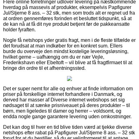
Flere online forretninger udlover levering på næstkommende
hverdag på massevis af produkter, eksempelvis Papfigurer
Jul/Stjerne 8 ass. – 32 stk, men som trods alt er regnet ud fra
at ordren gennemføres forinden et besluttet tidspunkt, så at
de kan nå at få dit nye produkt betjent før de pakkeansatte
holder fyraften.
Nogle få netshops yder gratis fragt, men i de fleste tilfælde er
det forudsat at man indkøber for en konkret sum. Ellers
burde du overveje den mindst kostelige leveringsløsning,
hvilket gerne – uafhængig om du er nær Vejle,
Frederikshavn eller Ebeltoft – vil blive at få fragtfirmaet til at
bringe din ordre til et afhentningssted.
Det er super nemt for alle og enhver at finde information om
priser på forskellige internet forhandlere i Danmark, og
derved har masser af Diverse internet webshops set sig
nødsaget til at sænke prisniveauet på deres produkter – til
børn, men ligeledes til damer og herrer – voldsomt, og
endda nogle gange garantere levering uden omkostninger.
Det kan dog til hver en tid blive tiden værd at tjekke diverse
netshops efter rabat på Papfigurer Jul/Stjerne 8 ass. – 32 stk
forud for at du bestiller, så du er velinformeret til at antage