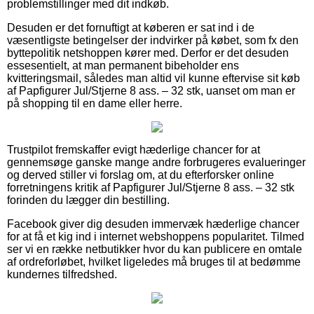
problemstillinger med dit indkøb.
Desuden er det fornuftigt at køberen er sat ind i de
væsentligste betingelser der indvirker på købet, som fx den
byttepolitik netshoppen kører med. Derfor er det desuden
essesentielt, at man permanent bibeholder ens
kvitteringsmail, således man altid vil kunne eftervise sit køb
af Papfigurer Jul/Stjerne 8 ass. – 32 stk, uanset om man er
på shopping til en dame eller herre.
Trustpilot fremskaffer evigt hæderlige chancer for at
gennemsøge ganske mange andre forbrugeres evalueringer
og derved stiller vi forslag om, at du efterforsker online
forretningens kritik af Papfigurer Jul/Stjerne 8 ass. – 32 stk
forinden du lægger din bestilling.
Facebook giver dig desuden immervæk hæderlige chancer
for at få et kig ind i internet webshoppens popularitet. Tilmed
ser vi en række netbutikker hvor du kan publicere en omtale
af ordreforløbet, hvilket ligeledes må bruges til at bedømme
kundernes tilfredshed.