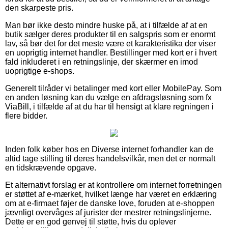
den skarpeste pris.
Man bør ikke desto mindre huske på, at i tilfælde af at en
butik sælger deres produkter til en salgspris som er enormt
lav, så bør det for det meste være et karakteristika der viser
en uoprigtig internet handler. Bestillinger med kort er i hvert
fald inkluderet i en retningslinje, der skærmer en imod
uoprigtige e-shops.
Generelt tilråder vi betalinger med kort eller MobilePay. Som
en anden løsning kan du vælge en afdragsløsning som fx
ViaBill, i tilfælde af at du har til hensigt at klare regningen i
flere bidder.
Inden folk køber hos en Diverse internet forhandler kan de
altid tage stilling til deres handelsvilkår, men det er normalt
en tidskrævende opgave.
Et alternativt forslag er at kontrollere om internet forretningen
er støttet af e-mærket, hvilket længe har været en erklæring
om at e-firmaet føjer de danske love, foruden at e-shoppen
jævnligt overvåges af jurister der mestrer retningslinjerne.
Dette er en god genvej til støtte, hvis du oplever