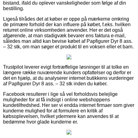
bistand, ifald du oplever vanskeligheder som følge af din
bestilling.
Ligeså tilrådes det at køber er oppe på mærkerne omkring
de primære forhold der kan influere på købet, f.eks. hvilken
returret online virksomheden anvender. Her er det også
afgørende, at man stadigvæk bevarer ens faktura e-mail,
således man altid kan bevise købet af Papfigurer Dyr 8 ass.
– 32 stk, om man søger et produkt til en voksen eller et barn.
Trustpilot leverer evigt fortræffelige løsninger til at tolke en
længere række nuværende kunders opfattelser og derfor er
det en hjælp, at du analyserer internet butikkens vurderinger
af Papfigurer Dyr 8 ass. – 32 stk inden du køber.
Facebook resulterer i lige så vel forholdsvis belejlige
muligheder for at få indsigt i online webshoppens
kundetilfredshed. Her ser vi endda internet firmaer som giver
kunderne mulighed for at formulere en kritik af
købsoplevelsen, hvilket ydermere kan anvendes til at
bedømme hvor glade kunderne er.