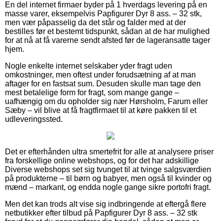
En del internet firmaer byder på 1 hverdags levering på en
masse varer, eksempelvis Papfigurer Dyr 8 ass. – 32 stk,
men vær påpasselig da det står og falder med at der
bestilles før et bestemt tidspunkt, sådan at de har mulighed
for at nå at få varerne sendt afsted før de lageransatte tager
hjem.
Nogle enkelte internet selskaber yder fragt uden
omkostninger, men oftest under forudsætning af at man
aftager for en fastsat sum. Desuden skulle man tage den
mest betalelige form for fragt, som mange gange –
uafhængig om du opholder sig nær Hørsholm, Farum eller
Sæby – vil blive at få fragtfirmaet til at køre pakken til et
udleveringssted.
Det er efterhånden ultra smertefrit for alle at analysere priser
fra forskellige online webshops, og for det har adskillige
Diverse webshops set sig tvunget til at tvinge salgsværdien
på produkterne – til børn og babyer, men også til kvinder og
mænd – markant, og endda nogle gange sikre portofri fragt.
Men det kan trods alt vise sig indbringende at eftergå flere
netbutikker efter tilbud på Papfigurer Dyr 8 ass. – 32 stk