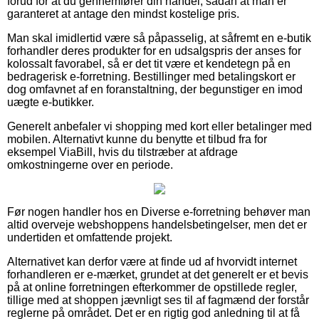
forud for at du gennemfører din handel, sådan at man er
garanteret at antage den mindst kostelige pris.
Man skal imidlertid være så påpasselig, at såfremt en e-butik
forhandler deres produkter for en udsalgspris der anses for
kolossalt favorabel, så er det tit være et kendetegn på en
bedragerisk e-forretning. Bestillinger med betalingskort er
dog omfavnet af en foranstaltning, der begunstiger en imod
uægte e-butikker.
Generelt anbefaler vi shopping med kort eller betalinger med
mobilen. Alternativt kunne du benytte et tilbud fra for
eksempel ViaBill, hvis du tilstræber at afdrage
omkostningerne over en periode.
Før nogen handler hos en Diverse e-forretning behøver man
altid overveje webshoppens handelsbetingelser, men det er
undertiden et omfattende projekt.
Alternativet kan derfor være at finde ud af hvorvidt internet
forhandleren er e-mærket, grundet at det generelt er et bevis
på at online forretningen efterkommer de opstillede regler,
tillige med at shoppen jævnligt ses til af fagmænd der forstår
reglerne på området. Det er en rigtig god anledning til at få