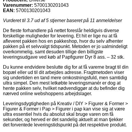
Varenummer:
5700130201043
EAN:
5700130201043
Vurderet til
3.7
ud af 5 stjerner baseret på
11
anmeldelser
De fleste forhandlere på nettet foreslår heldigvis diverse
forskellige muligheder for levering. Et hit er lige nu at få
afleveret pakken hos en pakkeshop, hvor du selv afhenter
pakken på et selvvalgt tidspunkt. Metoden er jo ualmindeligt
overkommelig, samt desuden tillige den billigste
leveringsudgave ved køb af Papfigurer Dyr 8 ass. – 32 stk.
Du kunne endvidere beslutte dig for at få varerne bragt til din
bopæl eller ud til dit arbejdes adresse. Fragtmetoden viser
sig undertiden en tand mere omkostningsfuld, men samtidig
ultra simpel. Den mest letkøbte leveringsmanér er dog at
hente pakken selv, hvilket nødvendiggør at du befinder dig
nærved online webshoppens arbejdslager.
Leveringsdygtigheden på Kreativ / DIY > Figurer & Former >
Figurer & Former i Pap > Figurer i pap kan vise sig at være
ultra essentiel hvis du absolut skal bruge varen om få
sekunder, og herved er det sandelig aktuelt at man tjekker
det forventede leveringstidspunkt på det respektive produkt.