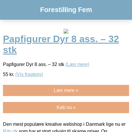
Forestilling Fem
Papfigurer Dyr 8 ass. – 32
stk
Papfigurer Dyr 8 ass. – 32 stk
(Læs mere)
55
kr.
(Vis fragtpris)
Læs mere »
Køb nu »
Den mest populære kreative webshop i Danmark lige nu er
Rito.dk
som har et stort udvalg til skarpe priser. Og