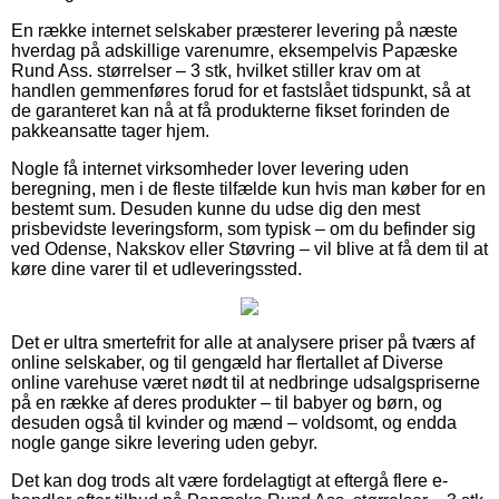
En række internet selskaber præsterer levering på næste
hverdag på adskillige varenumre, eksempelvis Papæske
Rund Ass. størrelser – 3 stk, hvilket stiller krav om at
handlen gemmenføres forud for et fastslået tidspunkt, så at
de garanteret kan nå at få produkterne fikset forinden de
pakkeansatte tager hjem.
Nogle få internet virksomheder lover levering uden
beregning, men i de fleste tilfælde kun hvis man køber for en
bestemt sum. Desuden kunne du udse dig den mest
prisbevidste leveringsform, som typisk – om du befinder sig
ved Odense, Nakskov eller Støvring – vil blive at få dem til at
køre dine varer til et udleveringssted.
Det er ultra smertefrit for alle at analysere priser på tværs af
online selskaber, og til gengæld har flertallet af Diverse
online varehuse været nødt til at nedbringe udsalgspriserne
på en række af deres produkter – til babyer og børn, og
desuden også til kvinder og mænd – voldsomt, og endda
nogle gange sikre levering uden gebyr.
Det kan dog trods alt være fordelagtigt at eftergå flere e-