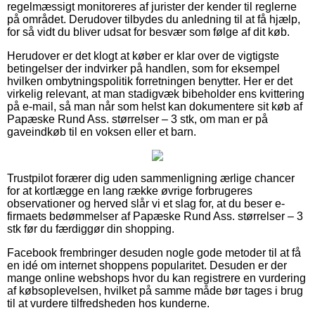
regelmæssigt monitoreres af jurister der kender til reglerne
på området. Derudover tilbydes du anledning til at få hjælp,
for så vidt du bliver udsat for besvær som følge af dit køb.
Herudover er det klogt at køber er klar over de vigtigste
betingelser der indvirker på handlen, som for eksempel
hvilken ombytningspolitik forretningen benytter. Her er det
virkelig relevant, at man stadigvæk bibeholder ens kvittering
på e-mail, så man når som helst kan dokumentere sit køb af
Papæske Rund Ass. størrelser – 3 stk, om man er på
gaveindkøb til en voksen eller et barn.
Trustpilot forærer dig uden sammenligning ærlige chancer
for at kortlægge en lang række øvrige forbrugeres
observationer og herved slår vi et slag for, at du beser e-
firmaets bedømmelser af Papæske Rund Ass. størrelser – 3
stk før du færdiggør din shopping.
Facebook frembringer desuden nogle gode metoder til at få
en idé om internet shoppens popularitet. Desuden er der
mange online webshops hvor du kan registrere en vurdering
af købsoplevelsen, hvilket på samme måde bør tages i brug
til at vurdere tilfredsheden hos kunderne.