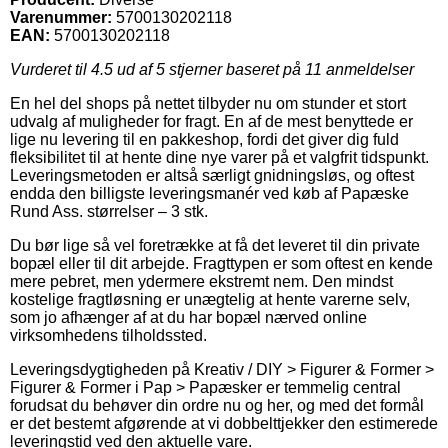
Varenummer:
5700130202118
EAN:
5700130202118
Vurderet til
4.5
ud af 5 stjerner baseret på
11
anmeldelser
En hel del shops på nettet tilbyder nu om stunder et stort
udvalg af muligheder for fragt. En af de mest benyttede er
lige nu levering til en pakkeshop, fordi det giver dig fuld
fleksibilitet til at hente dine nye varer på et valgfrit tidspunkt.
Leveringsmetoden er altså særligt gnidningsløs, og oftest
endda den billigste leveringsmanér ved køb af Papæske
Rund Ass. størrelser – 3 stk.
Du bør lige så vel foretrække at få det leveret til din private
bopæl eller til dit arbejde. Fragttypen er som oftest en kende
mere pebret, men ydermere ekstremt nem. Den mindst
kostelige fragtløsning er unægtelig at hente varerne selv,
som jo afhænger af at du har bopæl nærved online
virksomhedens tilholdssted.
Leveringsdygtigheden på Kreativ / DIY > Figurer & Former >
Figurer & Former i Pap > Papæsker er temmelig central
forudsat du behøver din ordre nu og her, og med det formål
er det bestemt afgørende at vi dobbelttjekker den estimerede
leveringstid ved den aktuelle vare.