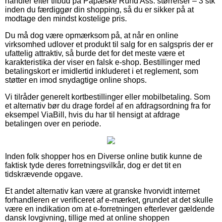
handler efter tilbud på Papæske Rund Ass. størrelser – 3 stk
inden du færdiggør din shopping, så du er sikker på at
modtage den mindst kostelige pris.
Du må dog være opmærksom på, at når en online
virksomhed udlover et produkt til salg for en salgspris der er
ufattelig attraktiv, så burde det for det meste være et
karakteristika der viser en falsk e-shop. Bestillinger med
betalingskort er imidlertid inkluderet i et reglement, som
støtter en imod snydagtige online shops.
Vi tilråder generelt kortbestillinger eller mobilbetaling. Som
et alternativ bør du drage fordel af en afdragsordning fra for
eksempel ViaBill, hvis du har til hensigt at afdrage
betalingen over en periode.
Inden folk shopper hos en Diverse online butik kunne de
faktisk tyde deres forretningsvilkår, dog er det tit en
tidskrævende opgave.
Et andet alternativ kan være at granske hvorvidt internet
forhandleren er verificeret af e-mærket, grundet at det skulle
være en indikation om at e-forretningen efterlever gældende
dansk lovgivning, tillige med at online shoppen