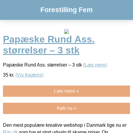
Forestilling Fem
Papæske Rund Ass.
størrelser – 3 stk
Papæske Rund Ass. størrelser – 3 stk
(Læs mere)
35
kr.
(Vis fragtpris)
Læs mere »
Køb nu »
Den mest populære kreative webshop i Danmark lige nu er
Rito.dk
som har et stort udvalg til skarpe priser. Og