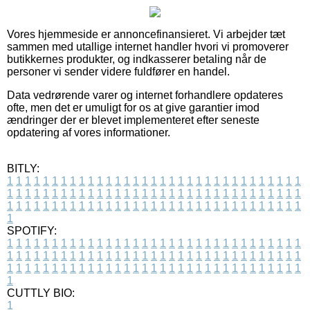
Vores hjemmeside er annoncefinansieret. Vi arbejder tæt
sammen med utallige internet handler hvori vi promoverer
butikkernes produkter, og indkasserer betaling når de
personer vi sender videre fuldfører en handel.
Data vedrørende varer og internet forhandlere opdateres
ofte, men det er umuligt for os at give garantier imod
ændringer der er blevet implementeret efter seneste
opdatering af vores informationer.
BITLY:
1
1
1
1
1
1
1
1
1
1
1
1
1
1
1
1
1
1
1
1
1
1
1
1
1
1
1
1
1
1
1
1
1
1
1
1
1
1
1
1
1
1
1
1
1
1
1
1
1
1
1
1
1
1
1
1
1
1
1
1
1
1
1
1
1
1
1
1
1
1
1
1
1
1
1
1
1
1
1
1
1
1
1
1
1
1
1
1
1
1
1
1
1
1
1
1
1
1
1
1
SPOTIFY:
1
1
1
1
1
1
1
1
1
1
1
1
1
1
1
1
1
1
1
1
1
1
1
1
1
1
1
1
1
1
1
1
1
1
1
1
1
1
1
1
1
1
1
1
1
1
1
1
1
1
1
1
1
1
1
1
1
1
1
1
1
1
1
1
1
1
1
1
1
1
1
1
1
1
1
1
1
1
1
1
1
1
1
1
1
1
1
1
1
1
1
1
1
1
1
1
1
1
1
1
CUTTLY BIO:
1