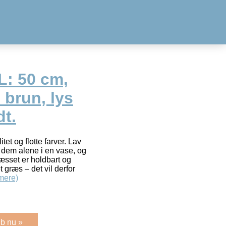
: 50 cm,
 brun, lys
dt.
et og flotte farver. Lav
 dem alene i en vase, og
æsset er holdbart og
t græs – det vil derfor
mere)
b nu »