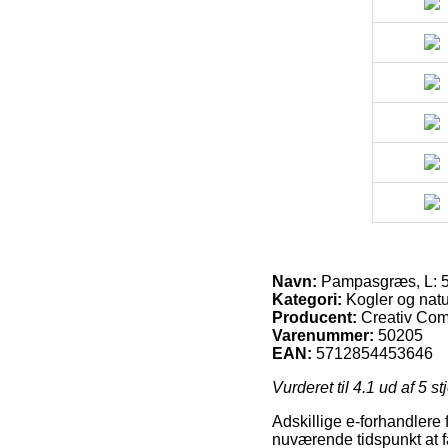
Navn:
Pampasgræs, L: 50 c
Kategori:
Kogler og natu
Producent:
Creativ Co
Varenummer:
50205
EAN:
5712854453646
Vurderet til
4.1
ud af 5 st
Adskillige e-forhandlere 
nuværende tidspunkt at få 