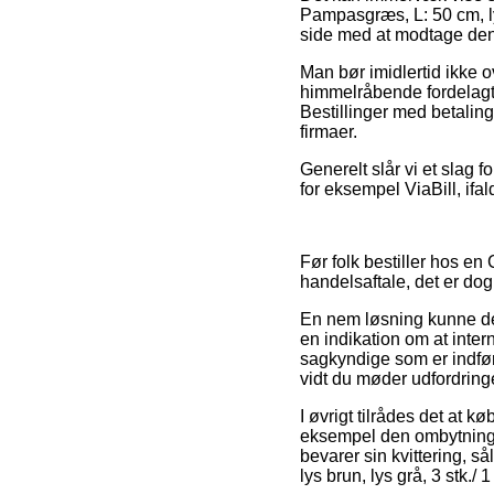
Pampasgræs, L: 50 cm, lys
side med at modtage den 
Man bør imidlertid ikke ov
himmelråbende fordelagt
Bestillinger med betaling
firmaer.
Generelt slår vi et slag 
for eksempel ViaBill, ifa
Før folk bestiller hos e
handelsaftale, det er dog
En nem løsning kunne der
en indikation om at intern
sagkyndige som er indfør
vidt du møder udfordring
I øvrigt tilrådes det at k
eksempel den ombytningsre
bevarer sin kvittering, 
lys brun, lys grå, 3 stk./