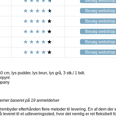
Besøg webshop
Besøg webshop
Besøg webshop
Besøg webshop
Besøg webshop
Besøg webshop
m, lys pudder, lys brun, lys grå, 3 stk./ 1 bdt.
rpynt
mpany
jerner baseret på
19
anmeldelser
frembyder efterhånden flere metoder til levering. En af dem der
leveret til et udleveringssted, hvor det nemlig er ret fleksibelt 