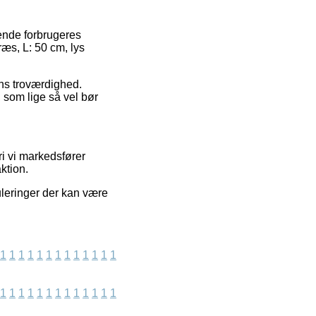
rende forbrugeres
æs, L: 50 cm, lys
gens troværdighed.
 som lige så vel bør
ri vi markedsfører
ktion.
uleringer der kan være
1
1
1
1
1
1
1
1
1
1
1
1
1
1
1
1
1
1
1
1
1
1
1
1
1
1