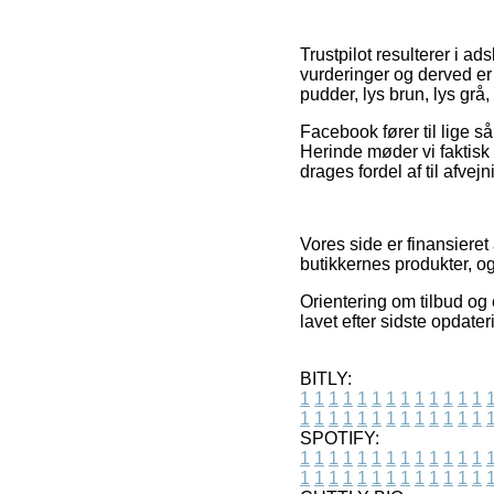
Trustpilot resulterer i a
vurderinger og derved er
pudder, lys brun, lys grå,
Facebook fører til lige så
Herinde møder vi faktisk
drages fordel af til afvej
Vores side er finansiere
butikkernes produkter, og
Orientering om tilbud og
lavet efter sidste opdate
BITLY:
1
1
1
1
1
1
1
1
1
1
1
1
1
1
1
1
1
1
1
1
1
1
1
1
1
1
SPOTIFY:
1
1
1
1
1
1
1
1
1
1
1
1
1
1
1
1
1
1
1
1
1
1
1
1
1
1