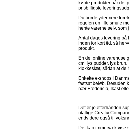
købte produkter når det 
prisbilligste leveringsud
Du burde ydermere foretræ
regelen en lille smule me
hente varerne selv, som 
Antal dages levering på 
inden for kort tid, så her
produkt.
En del online varehuse 
cm, lys pudder, lys brun, 
klokkeslæt, sådan at de ha
Enkelte e-shops i Danmark
fastsat beløb. Desuden k
nær Fredericia, Ikast eller
Det er jo efterhånden sup
utallige Creativ Company 
endvidere også til voksn
Det kan immervæk vise sig