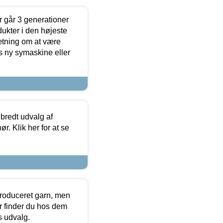
 går 3 generationer
dukter i den højeste
sætning om at være
s ny symaskine eller
 bredt udvalg af
r. Klik her for at se
produceret garn, men
or finder du hos dem
es udvalg.