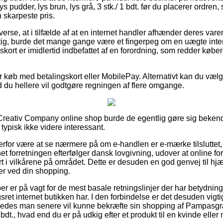
 pudder, lys brun, lys grå, 3 stk./ 1 bdt. før du placerer ordren,
skarpeste pris.
erse, at i tilfælde af at en internet handler afhænder deres varer 
ig, burde det mange gange være et fingerpeg om en uægte int
skort er imidlertid indbefattet af en forordning, som redder købe
for køb med betalingskort eller MobilePay. Alternativt kan du væl
ld du hellere vil godtgøre regningen af flere omgange.
n Creativ Company online shop burde de egentlig gøre sig beken
 typisk ikke videre interessant.
for være at se nærmere på om e-handlen er e-mærke tilsluttet,
et forretningen efterfølger dansk lovgivning, udover at online for
t i vilkårene på området. Dette er desuden en god genvej til hjæ
er ved din shopping.
øber er på vagt for de mest basale retningslinjer der har betydning f
t internet butikken har. I den forbindelse er det desuden vigtigt
således man senere vil kunne bekræfte sin shopping af Pampasgr
 1 bdt., hvad end du er på udkig efter et produkt til en kvinde eller