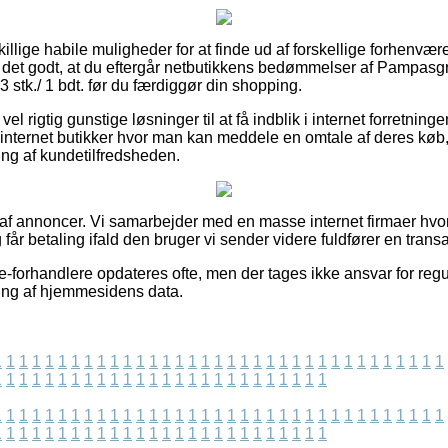
dskillige habile muligheder for at finde ud af forskellige forhenvæ
 det godt, at du eftergår netbutikkens bedømmelser af Pampasgr
 3 stk./ 1 bdt. før du færdiggør din shopping.
 vel rigtig gunstige løsninger til at få indblik i internet forretnin
 internet butikker hvor man kan meddele en omtale af deres køb,
ning af kundetilfredsheden.
t af annoncer. Vi samarbejder med en masse internet firmaer hvo
 får betaling ifald den bruger vi sender videre fuldfører en transa
 e-forhandlere opdateres ofte, men der tages ikke ansvar for reg
ring af hjemmesidens data.
1
1
1
1
1
1
1
1
1
1
1
1
1
1
1
1
1
1
1
1
1
1
1
1
1
1
1
1
1
1
1
1
1
1
1
1
1
1
1
1
1
1
1
1
1
1
1
1
1
1
1
1
1
1
1
1
1
1
1
1
1
1
1
1
1
1
1
1
1
1
1
1
1
1
1
1
1
1
1
1
1
1
1
1
1
1
1
1
1
1
1
1
1
1
1
1
1
1
1
1
1
1
1
1
1
1
1
1
1
1
1
1
1
1
1
1
1
1
1
1
1
1