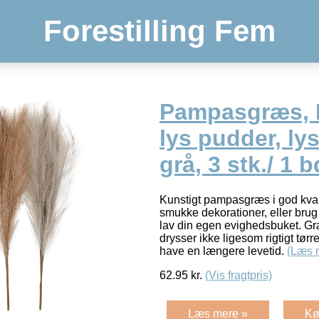
Forestilling Fem
Pampasgræs, L
lys pudder, lys
grå, 3 stk./ 1 b
Kunstigt pampasgræs i god kvalit
smukke dekorationer, eller brug
lav din egen evighedsbuket. Gr
drysser ikke ligesom rigtigt tørre
have en længere levetid.
(Læs 
62.95
kr.
(Vis fragtpris)
Læs mere »
Kø