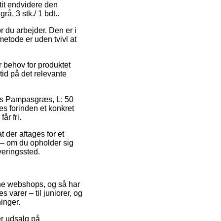
tit endvidere den
å, 3 stk./ 1 bdt..
r du arbejder. Den er i
metode er uden tvivl at
 behov for produktet
stid på det relevante
vis Pampasgræs, L: 50
ges forinden et konkret
år fri.
 der aftages for et
 – om du opholder sig
everingssted.
line webshops, og så har
 varer – til juniorer, og
inger.
er udsalg på