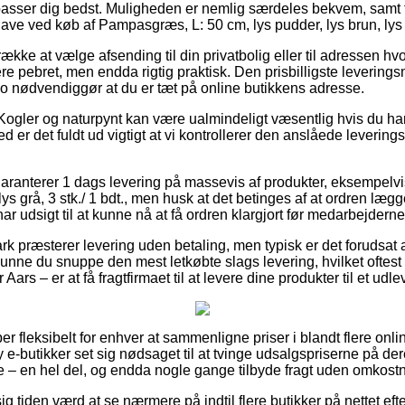
passer dig bedst. Muligheden er nemlig særdeles bekvem, samt 
gave ved køb af Pampasgræs, L: 50 cm, lys pudder, lys brun, lys gr
kke at vælge afsending til din privatbolig eller til adressen hvo
re pebret, men endda rigtig praktisk. Den prisbilligste leverings
jo nødvendiggør at du er tæt på online butikkens adresse.
Kogler og naturpynt kan være ualmindeligt væsentlig hvis du har
ved er det fuldt ud vigtigt at vi kontrollerer den anslåede levering
garanterer 1 dags levering på massevis af produkter, eksempel
lys grå, 3 stk./ 1 bdt., men husk at det betinges af at ordren læg
r udsigt til at kunne nå at få ordren klargjort før medarbejderne f
 præsterer levering uden betaling, men typisk er det forudsat at
unne du snuppe den mest letkøbte slags levering, hvilket oftest
 Aars – er at få fragtfirmaet til at levere dine produkter til et udl
er fleksibelt for enhver at sammenligne priser i blandt flere on
e-butikker set sig nødsaget til at tvinge udsalgspriserne på deres
e – en hel del, og endda nogle gange tilbyde fragt uden omkostn
 tiden værd at se nærmere på indtil flere butikker på nettet eft