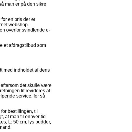
 så man er på den sikre
for en pris der er
ernet webshop.
ren overfor svindlende e-
ge et afdragstilbud som
dt med indholdet af dens
 eftersom det skulle være
retningen tit revideres af
lpende service, for så
or bestillingen, til
, at man til enhver tid
æs, L: 50 cm, lys pudder,
 mand.