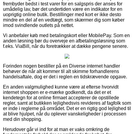
frembyder bedst i test varer for en salgspris der anses for
umådelig lav, bør det undertiden være en indikator for en
uoprigtig online butik. Bestillinger med kort er ikke desto
mindre en del af en vedtægt, som skærmer dig som køber
imod svindlende outlets på nettet.
Vi anbefaler køb med betalingskort eller MobilePay. Som en
anden løsning bør du overveje en afbetalingsløsning som
f.eks. ViaBill, når du foretrækker at dække pengene senere.
Forinden nogen bestiller på en Diverse internet handler
behøver de når alt kommer til alt skimme forhandlerens
handelsaftale, dog er det i reglen en tidskrævende opgave.
En anden valgmulighed kunne være at efterse hvorvidt
internet shoppen er e-mærke godkendt, da det er et
kendetegn for at online firmaet accepterer de opstillede
regler, samt at butikken lejlighedsvis revideres af fagfolk som
er inde i reglerne på området. Det er en rigtig god lejlighed til
at blive hjulpet, når du oplever vanskeligheder i processen
med din shopping.
Herudover går vi ind for at man er vaks omkring de