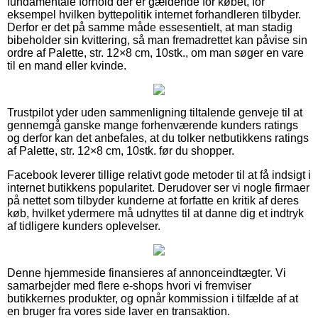
fundamentale forhold der er gældende for købet, for
eksempel hvilken byttepolitik internet forhandleren tilbyder.
Derfor er det på samme måde essesentielt, at man stadig
bibeholder sin kvittering, så man fremadrettet kan påvise sin
ordre af Palette, str. 12×8 cm, 10stk., om man søger en vare
til en mand eller kvinde.
Trustpilot yder uden sammenligning tiltalende genveje til at
gennemgå ganske mange forhenværende kunders ratings
og derfor kan det anbefales, at du tolker netbutikkens ratings
af Palette, str. 12×8 cm, 10stk. før du shopper.
Facebook leverer tillige relativt gode metoder til at få indsigt i
internet butikkens popularitet. Derudover ser vi nogle firmaer
på nettet som tilbyder kunderne at forfatte en kritik af deres
køb, hvilket ydermere må udnyttes til at danne dig et indtryk
af tidligere kunders oplevelser.
Denne hjemmeside finansieres af annonceindtægter. Vi
samarbejder med flere e-shops hvori vi fremviser
butikkernes produkter, og opnår kommission i tilfælde af at
en bruger fra vores side laver en transaktion.