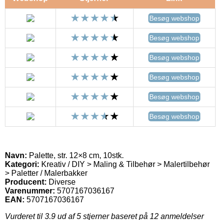
Besøg webshop
Besøg webshop
Besøg webshop
Besøg webshop
Besøg webshop
Besøg webshop
Navn:
Palette, str. 12×8 cm, 10stk.
Kategori:
Kreativ / DIY > Maling & Tilbehør > Malertilbehør
> Paletter / Malerbakker
Producent:
Diverse
Varenummer:
5707167036167
EAN:
5707167036167
Vurderet til
3.9
ud af 5 stjerner baseret på
12
anmeldelser