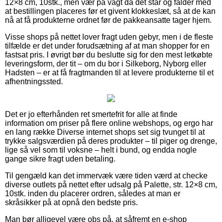
12×8 cm, 10stk., men vær på vagt da det står og falder med
at bestillingen placeres før et givent klokkeslæt, så at de kan
nå at få produkterne ordnet før de pakkeansatte tager hjem.
Visse shops på nettet lover fragt uden gebyr, men i de fleste
tilfælde er det under forudsætning af at man shopper for en
fastsat pris. I øvrigt bør du beslutte sig for den mest letkøbte
leveringsform, der tit – om du bor i Silkeborg, Nyborg eller
Hadsten – er at få fragtmanden til at levere produkterne til et
afhentningssted.
Det er jo efterhånden ret smertefrit for alle at finde
information om priser på flere online webshops, og ergo har
en lang række Diverse internet shops set sig tvunget til at
trykke salgsværdien på deres produkter – til piger og drenge,
lige så vel som til voksne – helt i bund, og endda nogle
gange sikre fragt uden betaling.
Til gengæld kan det immervæk være tiden værd at checke
diverse outlets på nettet efter udsalg på Palette, str. 12×8 cm,
10stk. inden du placerer ordren, således at man er
skråsikker på at opnå den bedste pris.
Man bør alligevel være obs på, at såfremt en e-shop