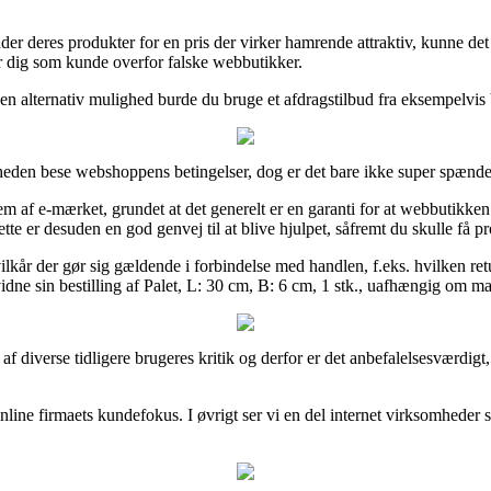
der deres produkter for en pris der virker hamrende attraktiv, kunne det
er dig som kunde overfor falske webbutikker.
m en alternativ mulighed burde du bruge et afdragstilbud fra eksempelvis
heden bese webshoppens betingelser, dog er det bare ikke super spænd
em af e-mærket, grundet at det generelt er en garanti for at webbutikke
te er desuden en god genvej til at blive hjulpet, såfremt du skulle få p
kår der gør sig gældende i forbindelse med handlen, f.eks. hvilken retu
idne sin bestilling af Palet, L: 30 cm, B: 6 cm, 1 stk., uafhængig om man
af diverse tidligere brugeres kritik og derfor er det anbefalelsesværdigt
 online firmaets kundefokus. I øvrigt ser vi en del internet virksomheder