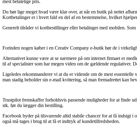
mest betalelige pris.
Du bør lige meget hvad være klar over, at når en butik på nettet afhæn
Kortbetalinger er i hvert fald en del af en bestemmelse, hvilket hjælp
Generelt tilråder vi kortbestillinger eller betalinger med mobilen. So
Forinden nogen køber i en Creativ Company e-butik bør de i virkelig
Alternativet kunne være at se nærmere på om internet firmaet er medl
til af specialister som har megen viden om de gældende regulativer. Det
Ligeledes rekommanderer vi at du er vidende om de mest essentielle vil
man stadig beholder sin e-mail kvittering, så man fremadrettet kan bev
Trustpilot fremskaffer forholdsvis passende muligheder for at finde ud 
stk. før du lægger din bestilling.
Facebook byder på tilsvarende altid stabile chancer for at få indsigt i
også må tages i brug til at få et indtryk af kundetilfredsheden.