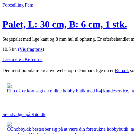
Forestilling Fem
Palet, L: 30 cm, B: 6 cm, 1 stk.
Stegepalet med lige kant og 8 mm hul til ophæng. Er efterbehandlet m
10.5
kr.
(Vis fragtpris)
Læs mere »
Køb nu »
Den mest populære kreative webshop i Danmark lige nu er
Rito.dk
so
Rito.dk er kort sagt en online hobby butik med høj kundeservice, hurt
Se udvalget på Rito.dk
CChobby.dk bestræber sig på at være din foretrukne hobbybutik, når 