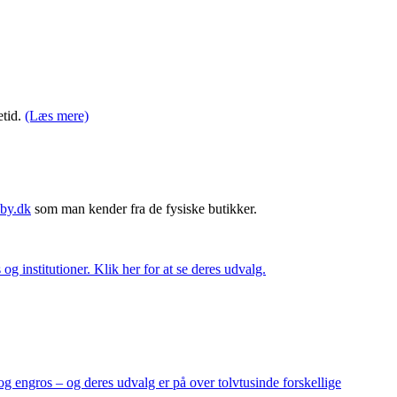
etid.
(Læs mere)
by.dk
som man kender fra de fysiske butikker.
og institutioner. Klik her for at se deres udvalg.
og engros – og deres udvalg er på over tolvtusinde forskellige