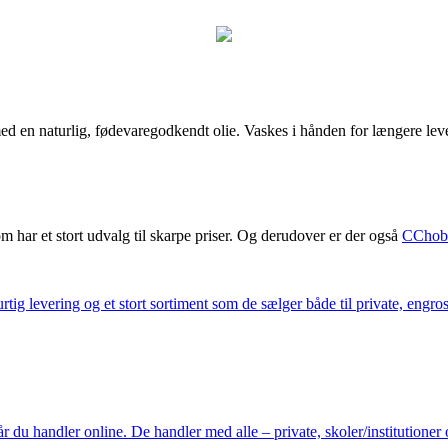
ed en naturlig, fødevaregodkendt olie. Vaskes i hånden for længere lev
m har et stort udvalg til skarpe priser. Og derudover er der også
CChob
ig levering og et stort sortiment som de sælger både til private, engros 
du handler online. De handler med alle – private, skoler/institutioner 