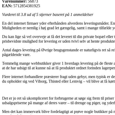
Varenummer:
56873
EAN:
5712854381925
Vurderet til
3.8
ud af 5 stjerner baseret på
1
anmeldelser
En del internet firmaer yder efterhånden alverdens leveringsmåder. En yn
Muligheden er nemlig i høj grad let gængelig, samt i mange tilfælde y
Du kan lige så vel overveje at få det leveret til din private bopæl ell
prisbevidste mulighed for levering er uden tvivl selv at hente produ
Antal dages levering på Øvrige brugsgenstande er naturligvis ret så r
pågældende vare.
Temmelig mange webbutikker giver 1 hverdags levering på de fleste af 
at de har udsigt til at kunne nå at få produktet ordnet forinden lagerpe
Flere internet forhandlere præsterer fragt uden gebyr, men typisk er d
du opholder sig ved Viborg, Thisted eller Lemvig – vil blive at få kørt 
Det er jo ret så ukompliceret for forbrugerne at søge sig frem til pri
udsalgspriserne på mange af deres varer – til drenge og piger, og yderl
Men det kan immervæk blive fordelagtigt at prøve nogle butikker på ne