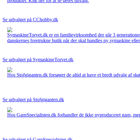
produkter. Klik her for at se deres udvalg.
Se udvalget på CChobby.dk
SymaskineTorvet.dk er en familievirksomhed der går 3 generationer t
danskernes foretrukne butik når der skal handles ny symaskine eller 
Se udvalget på SymaskineTorvet.dk
Hos Stofgiganten.dk forsøger de altid at have et bredt udvalg af skø
Se udvalget på Stofgiganten.dk
Hos GarnSpecialisten.dk forhandler de ikke nyproduceret garn, men op
Se udvalget på GarnSpecialisten.dk