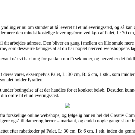
dling er nu om stunder at få leveret til et udleveringssted, og så kan du 
dermere den mindst kostelige leveringsform ved køb af Palet, L: 30 cm, 
er til dit arbejdes adresse. Den bliver en gang i mellem en lille smule m
kterne, som desværre betinges af at du har bopæl nærved webshoppens la
elevant når vi har brug for pakken om få sekunder, og herved er det fu
deres varer, eksempelvis Palet, L: 30 cm, B: 6 cm, 1 stk., som imidlerti
rsonalet holder fyraften.
et under betingelse af at der handles for et konkret beløb. Desuden kun
din ordre til et udleveringssted.
ser fra forskellige online webshops, og følgelig har en hel del Creativ C
igere også til damer og herrer – markant, og endda nogle gange sikre fra
ttet efter rabatkoder på Palet, L: 30 cm, B: 6 cm, 1 stk. inden du genne