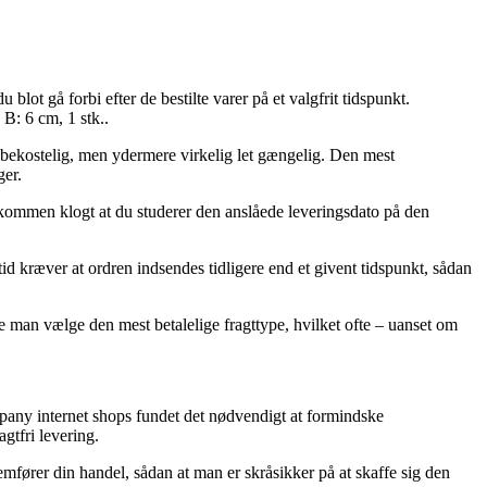
blot gå forbi efter de bestilte varer på et valgfrit tidspunkt.
B: 6 cm, 1 stk..
ere bekostelig, men ydermere virkelig let gængelig. Den mest
ger.
ldkommen klogt at du studerer den anslåede leveringsdato på den
d kræver at ordren indsendes tidligere end et givent tidspunkt, sådan
ne man vælge den mest betalelige fragttype, hvilket ofte – uanset om
ompany internet shops fundet det nødvendigt at formindske
gtfri levering.
mfører din handel, sådan at man er skråsikker på at skaffe sig den