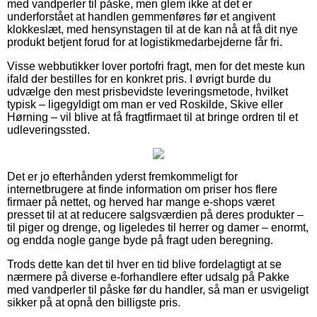
med vandperler til påske, men glem ikke at det er
underforstået at handlen gemmenføres før et angivent
klokkeslæt, med hensynstagen til at de kan nå at få dit nye
produkt betjent forud for at logistikmedarbejderne får fri.
Visse webbutikker lover portofri fragt, men for det meste kun
ifald der bestilles for en konkret pris. I øvrigt burde du
udvælge den mest prisbevidste leveringsmetode, hvilket
typisk – ligegyldigt om man er ved Roskilde, Skive eller
Hørning – vil blive at få fragtfirmaet til at bringe ordren til et
udleveringssted.
Det er jo efterhånden yderst fremkommeligt for
internetbrugere at finde information om priser hos flere
firmaer på nettet, og herved har mange e-shops været
presset til at at reducere salgsværdien på deres produkter –
til piger og drenge, og ligeledes til herrer og damer – enormt,
og endda nogle gange byde på fragt uden beregning.
Trods dette kan det til hver en tid blive fordelagtigt at se
nærmere på diverse e-forhandlere efter udsalg på Pakke
med vandperler til påske før du handler, så man er usvigeligt
sikker på at opnå den billigste pris.