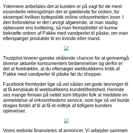
Ydermere anbefales det at kunden er på vagt for de mest
essentielle retningslinjer der er gældende for ordren, for
eksempel hvilken byttepolitik online virksomheden lover. I
den forbindelse er det i øvrigt afgørende, at man stadig
opbevarer ens kvittering, så man fremadrettet vil kunne
bekræfte ordren af Pakke med vandperler til påske, om man
efterspørger produkter til en kvinde eller mand.
Trustpilot leverer ganske strålende chancer for at gennemgå
diverse aktuelle konsumenters bedømmelser og derfor er
det at foretrække, at du eftersøger webbutikkens kritik af
Pakke med vandperler til påske før du shopper.
Facebook frembyder lige så vel sådan set gode løsninger til
at få kendskab til webbutikkens kundetilfredshed. Herinde
ses mange firmaer på nettet som tilbyder folk at meddele en
anmeldelse af virksomhedens service, som lige så vel burde
drages fordel af til at få et indtryk af tidligere kunders
oplevelser.
Vores website finansieres af annoncer. Vi arbejder sammen