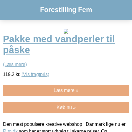
Forestilling Fem
Pakke med vandperler til
påske
(Læs mere)
119.2
kr.
(Vis fragtpris)
Læs mere »
Køb nu »
Den mest populære kreative webshop i Danmark lige nu er
Rito.dk
som har et stort udvalg til skarpe priser. Og