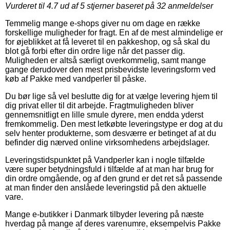
Vurderet til
4.7
ud af 5 stjerner baseret på
32
anmeldelser
Temmelig mange e-shops giver nu om dage en række
forskellige muligheder for fragt. En af de mest almindelige er
for øjeblikket at få leveret til en pakkeshop, og så skal du
blot gå forbi efter din ordre lige når det passer dig.
Muligheden er altså særligt overkommelig, samt mange
gange derudover den mest prisbevidste leveringsform ved
køb af Pakke med vandperler til påske.
Du bør lige så vel beslutte dig for at vælge levering hjem til
dig privat eller til dit arbejde. Fragtmuligheden bliver
gennemsnitligt en lille smule dyrere, men endda yderst
fremkommelig. Den mest letkøbte leveringstype er dog at du
selv henter produkterne, som desværre er betinget af at du
befinder dig nærved online virksomhedens arbejdslager.
Leveringstidspunktet på Vandperler kan i nogle tilfælde
være super betydningsfuld i tilfælde af at man har brug for
din ordre omgående, og af den grund er det ret så passende
at man finder den anslåede leveringstid på den aktuelle
vare.
Mange e-butikker i Danmark tilbyder levering på næste
hverdag på mange af deres varenumre, eksempelvis Pakke