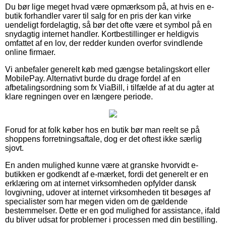
Du bør lige meget hvad være opmærksom på, at hvis en e-
butik forhandler varer til salg for en pris der kan virke
uendeligt fordelagtig, så bør det ofte være et symbol på en
snydagtig internet handler. Kortbestillinger er heldigvis
omfattet af en lov, der redder kunden overfor svindlende
online firmaer.
Vi anbefaler generelt køb med gængse betalingskort eller
MobilePay. Alternativt burde du drage fordel af en
afbetalingsordning som fx ViaBill, i tilfælde af at du agter at
klare regningen over en længere periode.
Forud for at folk køber hos en butik bør man reelt se på
shoppens forretningsaftale, dog er det oftest ikke særlig
sjovt.
En anden mulighed kunne være at granske hvorvidt e-
butikken er godkendt af e-mærket, fordi det generelt er en
erklæring om at internet virksomheden opfylder dansk
lovgivning, udover at internet virksomheden tit besøges af
specialister som har megen viden om de gældende
bestemmelser. Dette er en god mulighed for assistance, ifald
du bliver udsat for problemer i processen med din bestilling.