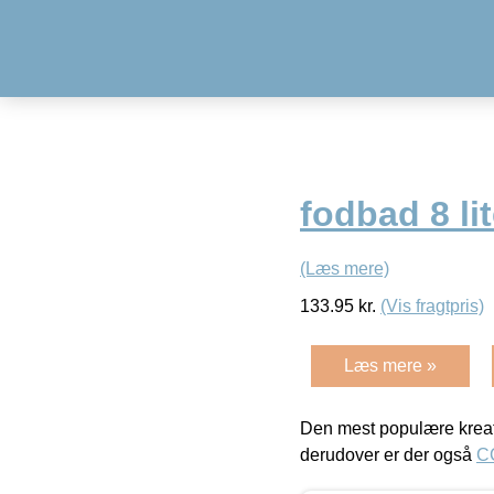
fodbad 8 lit
(Læs mere)
133.95
kr.
(Vis fragtpris)
Læs mere »
Den mest populære kreat
derudover er der også
C