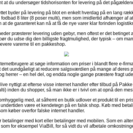
vant at du undersøger tidshorisonten for levering på det pågælden
ttet byder på levering på blot en enkelt hverdag på en lang ræk
fodbad 8 liter (8 poser multi), men som imidlertid afhænger af at 
 at de garanteret kan nå at få de nye varer klar forinden logistik
eder præsterer levering uden gebyr, men oftest er det betinget a
r du udse dig den billigste fragtmulighed, der typisk – om man 
 levere varerne til en pakkeshop.
internetbrugere at søge information om priser i blandt flere e-fir
 det uundgåeligt at reducere salgsværdien på mange af deres pro
 og herrer – en hel del, og endda nogle gange præstere fragt ud
e nyttigt at efterse visse internet handler efter tilbud på Pakke
ulti) inden du shopper, så man ikke er i tvivl om at opnå den mest
mhyggelig med, at såfremt en butik udlover et produkt til en pr
t undertiden være et kendetegn på en falsk shop. Køb med betali
 som køber overfor falske internet handler.
for betalinger med kort eller betalinger med mobilen. Som en alt
som for eksempel ViaBill, for så vidt du vil afbetale omkostnin