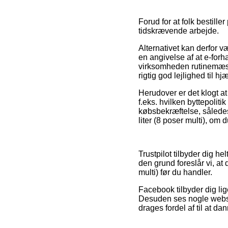
Forud for at folk bestill
tidskrævende arbejde.
Alternativet kan derfor v
en angivelse af at e-forh
virksomheden rutinemæssi
rigtig god lejlighed til h
Herudover er det klogt a
f.eks. hvilken byttepolit
købsbekræftelse, således
liter (8 poser multi), om
Trustpilot tilbyder dig he
den grund foreslår vi, at
multi) før du handler.
Facebook tilbyder dig lig
Desuden ses nogle websho
drages fordel af til at da