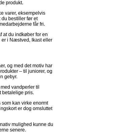
de produkt.
ke varer, eksempelvis
du bestiller før et
medarbejderne får fri.
f at du indkøber for en
er i Næstved, Ikast eller
maer, og med det motiv har
dukter – til juniorer, og
en gebyr.
 med vandperler til
 betalelige pris.
is som kan virke enormt
ngskort er dog omsluttet
ernativ mulighed kunne du
gerne senere.