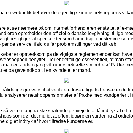
er på en webbutik behøver de egentlig skimme netshoppens vilkår,
ære at se nærmere på om internet forhandleren er støttet af e-mær
andleren opretholder den officielle danske lovgivning, tillige med
gt besigtiges af specialister som har indsigt i bestemmelserne
jælpende service, ifald du får problemstillinger ved dit køb.
t køber er opmærksom på de vigtigste reglementer der kan have 
ik webshoppen benytter. Her er det tillige essesentielt, at man 
 man en anden gang vil kunne bekræfte sin ordre af Pakke med 
 du er på gaveindkøb til en kvinde eller mand.
lt pålidelige genveje til at verificere forskellige forhenværende 
 du analyserer netshoppens omtaler af Pakke med vandperler til f
e så vel en lang række strålende genveje til at få indtryk af e-fi
ps som gør det muligt at offentliggøre en vurdering af ordref
nne dig et indtryk af hvor tilfredse kunderne er.