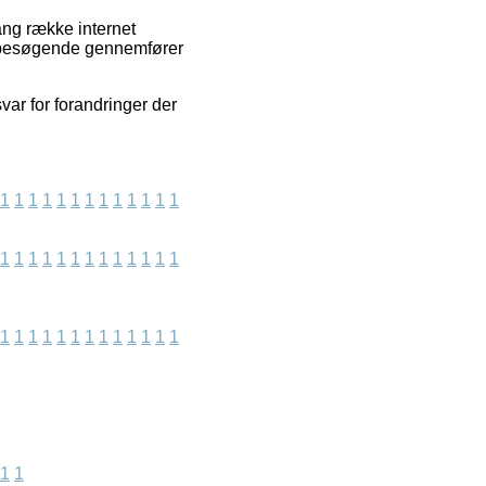
ang række internet
es besøgende gennemfører
ar for forandringer der
1
1
1
1
1
1
1
1
1
1
1
1
1
1
1
1
1
1
1
1
1
1
1
1
1
1
1
1
1
1
1
1
1
1
1
1
1
1
1
1
1