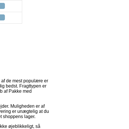
n af de mest populære er
ig bedst. Fragttypen er
øb af Pakke med
bejder. Muligheden er af
vering er unægtelig at du
et shoppens lager.
ke øjeblikkeligt, så