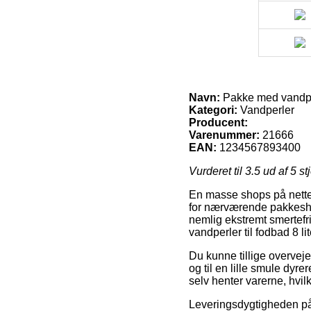
Navn:
Pakke med vandperl
Kategori:
Vandperler
Producent:
Varenummer:
21666
EAN:
1234567893400
Vurderet til
3.5
ud af 5 st
En masse shops på nettet
for nærværende pakkeshop
nemlig ekstremt smertef
vandperler til fodbad 8 lit
Du kunne tillige overveje 
og til en lille smule dyr
selv henter varerne, hvil
Leveringsdygtigheden på V