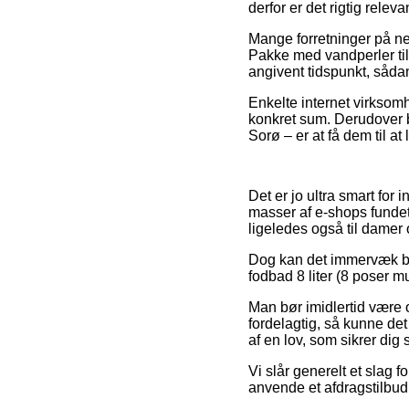
derfor er det rigtig rele
Mange forretninger på ne
Pakke med vandperler til 
angivent tidspunkt, sådan
Enkelte internet virksomh
konkret sum. Derudover bø
Sorø – er at få dem til at
Det er jo ultra smart for 
masser af e-shops fundet
ligeledes også til damer
Dog kan det immervæk bliv
fodbad 8 liter (8 poser m
Man bør imidlertid være o
fordelagtig, så kunne de
af en lov, som sikrer dig
Vi slår generelt et slag 
anvende et afdragstilbud 