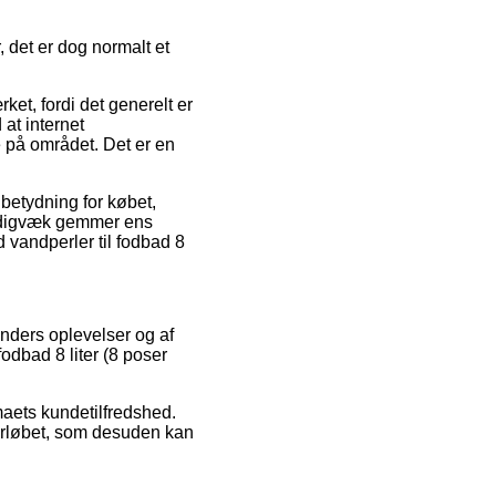
 det er dog normalt et
ket, fordi det generelt er
 at internet
 på området. Det er en
betydning for købet,
stadigvæk gemmer ens
vandperler til fodbad 8
kunders oplevelser og af
odbad 8 liter (8 poser
rmaets kundetilfredshed.
orløbet, som desuden kan