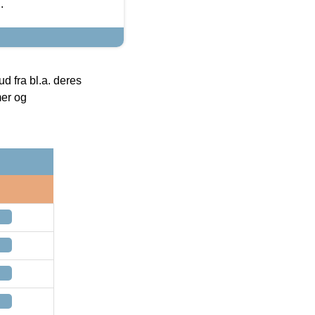
.
 fra bl.a. deres
mer og