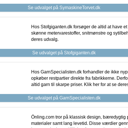
Se udvalget på SymaskineTorvet.dk
Hos Stofgiganten.dk forsøger de altid at have et
skønne metervarestoffer, snitmønstre og sytilbehø
deres udvalg.
Se udvalget på Stofgiganten.dk
Hos GarnSpecialisten.dk forhandler de ikke ny
opkøber restpartier direkte fra fabrikkerne. Derf
altid garn til skarpe priser. Klik her for at se der
Se udvalget på GarnSpecialisten.dk
Önling.com tror på klassisk design, bæredygtig p
materialer samt lang levetid. Disse værdier gen