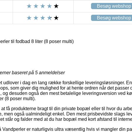
Besøg webshop
Besøg webshop
er til fodbad 8 liter (8 poser multi)
jerner baseret på
5
anmeldelser
 udlover i dag en lang række forskellige leveringsløsninger. E
s, som giver dig mulighed for at hente ordren når det passer d
ri, og desuden også den mest betalelige leveringsversion ved k
er (8 poser multi).
at få produkterne bragt til din private bopæl eller til hvor du ar
ere, men også ualmindeligt enkel. Den mest prisbevidste slags le
ket står og falder med at du har bopæl med kort afstand til intern
andperler er naturligvis ultra væsentlig hvis vi mangler din pak