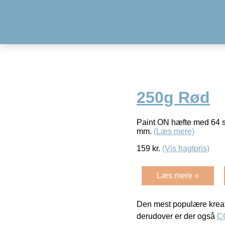
250g Rød
Paint ON hæfte med 64 side
mm.
(Læs mere)
159
kr.
(Vis fragtpris)
Læs mere »
Den mest populære kreat
derudover er der også
C