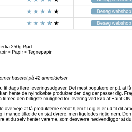
Besøg webshop
Besøg webshop
Media 250g Rød
apir > Papir > Tegnepapir
jerner baseret på
42
anmeldelser
u til dags flere leveringsudgaver. Det mest populære er p.t. at f
kan hente de nyindkøbte produkter den dag der passer dig. Frag
 tilmed den billigste mulighed for levering ved køb af Paint 
erveje at få produkterne sendt hjem til dig eller ud til dit ar
 i mange tilfælde en sjat dyrere, men ligeledes rigtig nem. Den p
e at du selv henter varerne, som desværre nødvendiggør at du er