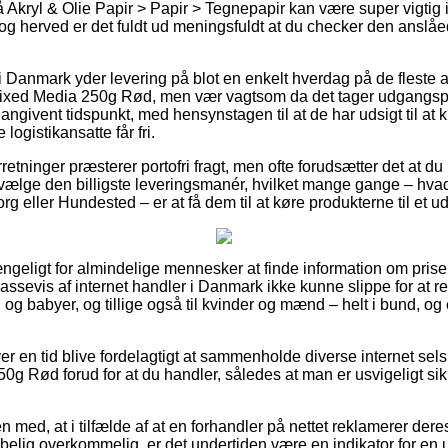
Akryl & Olie Papir > Papir > Tegnepapir kan være super vigtig i
og herved er det fuldt ud meningsfuldt at du checker den anslåe
 i Danmark yder levering på blot en enkelt hverdag på de fleste a
xed Media 250g Rød, men vær vagtsom da det tager udgangspunk
ngivent tidspunkt, med hensynstagen til at de har udsigt til at 
logistikansatte får fri.
retninger præsterer portofri fragt, men ofte forudsætter det at du b
lge den billigste leveringsmanér, hvilket mange gange – hvad
g eller Hundested – er at få dem til at køre produkterne til et u
gængeligt for almindelige mennesker at finde information om priser
assevis af internet handler i Danmark ikke kunne slippe for at r
n og babyer, og tillige også til kvinder og mænd – helt i bund, 
ver en tid blive fordelagtigt at sammenholde diverse internet sels
 Rød forud for at du handler, således at man er usvigeligt sikke
med, at i tilfælde af at en forhandler på nettet reklamerer deres 
belig overkommelig, er det undertiden være en indikator for en u