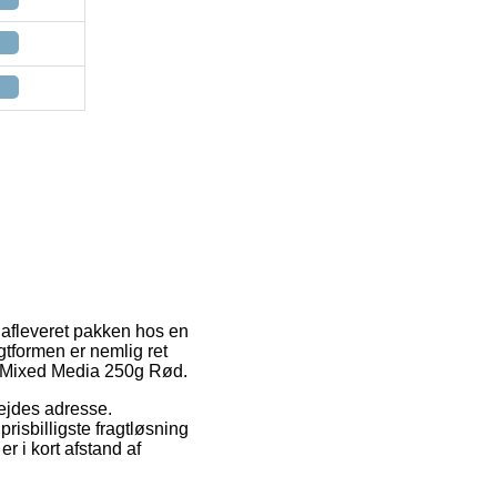
å afleveret pakken hos en
tformen er nemlig ret
ON Mixed Media 250g Rød.
bejdes adresse.
risbilligste fragtløsning
 i kort afstand af