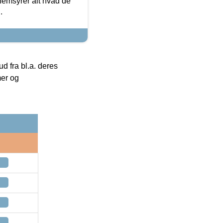
nemsyrer alt hvad de
.
 fra bl.a. deres
mer og