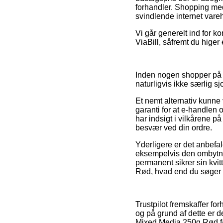
forhandler. Shopping med
svindlende internet vare
Vi går generelt ind for 
ViaBill, såfremt du higer 
Inden nogen shopper på en
naturligvis ikke særlig sjo
Et nemt alternativ kunne
garanti for at e-handlen
har indsigt i vilkårene p
besvær ved din ordre.
Yderligere er det anbefale
eksempelvis den ombytning
permanent sikrer sin kvi
Rød, hvad end du søger e
Trustpilot fremskaffer fo
og på grund af dette er 
Mixed Media 250g Rød fø