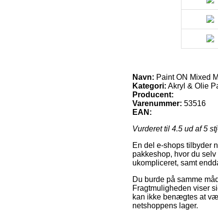
Navn:
Paint ON Mixed 
Kategori:
Akryl & Olie P
Producent:
Varenummer:
53516
EAN:
Vurderet til
4.5
ud af 5 st
En del e-shops tilbyder n
pakkeshop, hvor du selv 
ukompliceret, samt endda
Du burde på samme måde ov
Fragtmuligheden viser sig
kan ikke benægtes at vær
netshoppens lager.