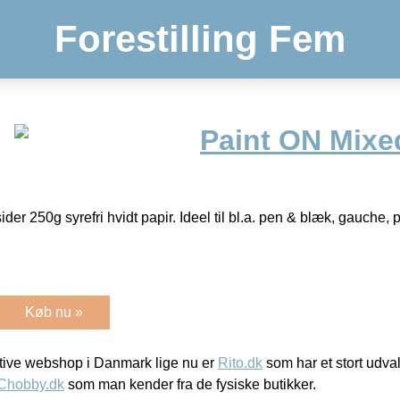
Forestilling Fem
Paint ON Mixe
r 250g syrefri hvidt papir. Ideel til bl.a. pen & blæk, gauche, pa
Køb nu »
ive webshop i Danmark lige nu er
Rito.dk
som har et stort udval
Chobby.dk
som man kender fra de fysiske butikker.