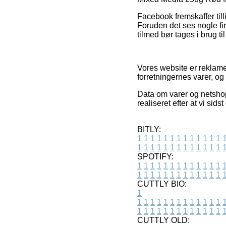
Facebook fremskaffer tilli
Foruden det ses nogle fir
tilmed bør tages i brug til
Vores website er reklame
forretningernes varer, o
Data om varer og netshops
realiseret efter at vi si
BITLY:
1
1
1
1
1
1
1
1
1
1
1
1
1
1
1
1
1
1
1
1
1
1
1
1
1
1
SPOTIFY:
1
1
1
1
1
1
1
1
1
1
1
1
1
1
1
1
1
1
1
1
1
1
1
1
1
1
CUTTLY BIO:
1
1
1
1
1
1
1
1
1
1
1
1
1
1
1
1
1
1
1
1
1
1
1
1
1
1
1
CUTTLY OLD: