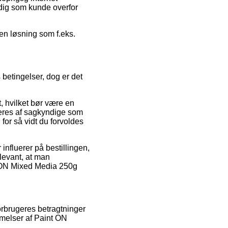
 dig som kunde overfor
en løsning som f.eks.
 betingelser, dog er det
, hvilket bør være en
deres af sagkyndige som
for så vidt du forvoldes
 influerer på bestillingen,
elevant, at man
nt ON Mixed Media 250g
forbrugeres betragtninger
mmelser af Paint ON