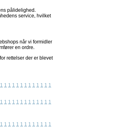
pens pålidelighed.
mhedens service, hvilket
bshops når vi formidler
mfører en ordre.
r rettelser der er blevet
1
1
1
1
1
1
1
1
1
1
1
1
1
1
1
1
1
1
1
1
1
1
1
1
1
1
1
1
1
1
1
1
1
1
1
1
1
1
1