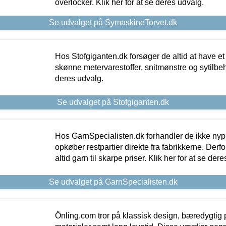
overlocker. Klik her for at se deres udvalg.
Se udvalget på SymaskineTorvet.dk
Hos Stofgiganten.dk forsøger de altid at have et
skønne metervarestoffer, snitmønstre og sytilbehø
deres udvalg.
Se udvalget på Stofgiganten.dk
Hos GarnSpecialisten.dk forhandler de ikke ny
opkøber restpartier direkte fra fabrikkerne. Derf
altid garn til skarpe priser. Klik her for at se der
Se udvalget på GarnSpecialisten.dk
Önling.com tror på klassisk design, bæredygtig p