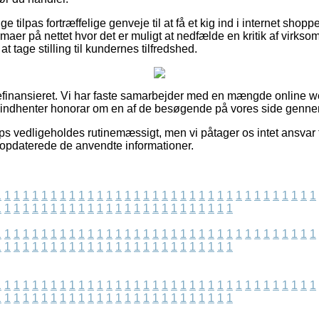
ge tilpas fortræffelige genveje til at få et kig ind i internet shop
maer på nettet hvor det er muligt at nedfælde en kritik af virkso
 at tage stilling til kundernes tilfredshed.
finansieret. Vi har faste samarbejder med en mængde online we
g indhenter honorar om en af de besøgende på vores side genne
 vedligeholdes rutinemæssigt, men vi påtager os intet ansvar fo
dst opdaterede de anvendte informationer.
1
1
1
1
1
1
1
1
1
1
1
1
1
1
1
1
1
1
1
1
1
1
1
1
1
1
1
1
1
1
1
1
1
1
1
1
1
1
1
1
1
1
1
1
1
1
1
1
1
1
1
1
1
1
1
1
1
1
1
1
1
1
1
1
1
1
1
1
1
1
1
1
1
1
1
1
1
1
1
1
1
1
1
1
1
1
1
1
1
1
1
1
1
1
1
1
1
1
1
1
1
1
1
1
1
1
1
1
1
1
1
1
1
1
1
1
1
1
1
1
1
1
1
1
1
1
1
1
1
1
1
1
1
1
1
1
1
1
1
1
1
1
1
1
1
1
1
1
1
1
1
1
1
1
1
1
1
1
1
1
1
1
1
1
1
1
1
1
1
1
1
1
1
1
1
1
1
1
1
1
1
1
1