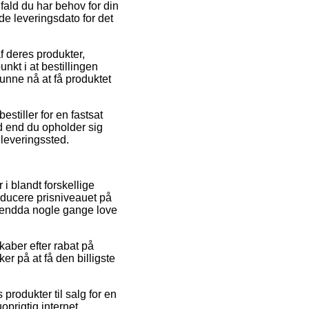
fald du har behov for din
de leveringsdato for det
f deres produkter,
t i at bestillingen
kunne nå at få produktet
estiller for en fastsat
 end du opholder sig
dleveringssted.
 i blandt forskellige
educere prisniveauet på
og endda nogle gange love
kaber efter rabat på
r på at få den billigste
produkter til salg for en
oprigtig internet