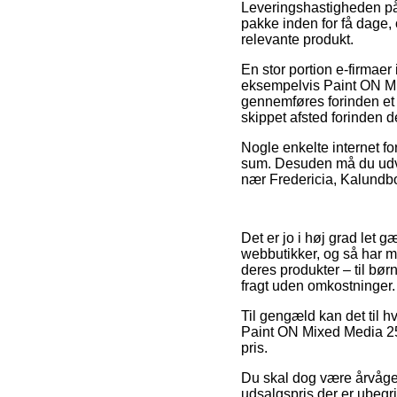
Leveringshastigheden på 
pakke inden for få dage, 
relevante produkt.
En stor portion e-firmaer
eksempelvis Paint ON Mi
gennemføres forinden et a
skippet afsted forinden de 
Nogle enkelte internet for
sum. Desuden må du udvæ
nær Fredericia, Kalundbor
Det er jo i høj grad let 
webbutikker, og så har m
deres produkter – til bør
fragt uden omkostninger.
Til gengæld kan det til h
Paint ON Mixed Media 250g
pris.
Du skal dog være årvågen 
udsalgspris der er ubegri