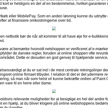
 kort er heldigvis en del af en bestemmelse, hvilket garanterer
huse.
kortkøb eller MobilePay. Som en anden løsning kunne du udnytte 
efter at finansiere omkostningerne over tid.
 netbutik bør de når alt kommer til alt have øje for e-butikkens
vt.
 være at bemærke hvorvidt netshoppen er verificeret af e-mærket
 opfylder de danske regler, foruden at online shoppen ofte revur
å området. Dette er desuden en god genvej til hjælpende service, 
lsesværdigt at du er sat ind i de mest centrale retningslinjer der
sret online firmaet tilbyder. I relation til det er det ydermere r
ttering, så man når som helst vil kunne bekræfte ordren af Pai
n vare til en herre eller dame.
rholdsvis relevante muligheder for at besigtige en hel del andre 
det en hjælp, at du bliver klogere på online webshoppens bedø
r du handler.