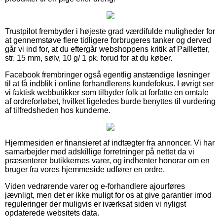
Trustpilot frembyder i højeste grad værdifulde muligheder for
at gennemstøve flere tidligere forbrugeres tanker og derved
går vi ind for, at du eftergår webshoppens kritik af Pailletter,
str. 15 mm, sølv, 10 g/ 1 pk. forud for at du køber.
Facebook frembringer også egentlig anstændige løsninger
til at få indblik i online forhandlerens kundefokus. I øvrigt ser
vi faktisk webbutikker som tilbyder folk at forfatte en omtale
af ordreforløbet, hvilket ligeledes burde benyttes til vurdering
af tilfredsheden hos kunderne.
Hjemmesiden er finansieret af indtægter fra annoncer. Vi har
samarbejder med adskillige forretninger på nettet da vi
præsenterer butikkernes varer, og indhenter honorar om en
bruger fra vores hjemmeside udfører en ordre.
Viden vedrørende varer og e-forhandlere ajourføres
jævnligt, men det er ikke muligt for os at give garantier imod
reguleringer der muligvis er iværksat siden vi nyligst
opdaterede websitets data.