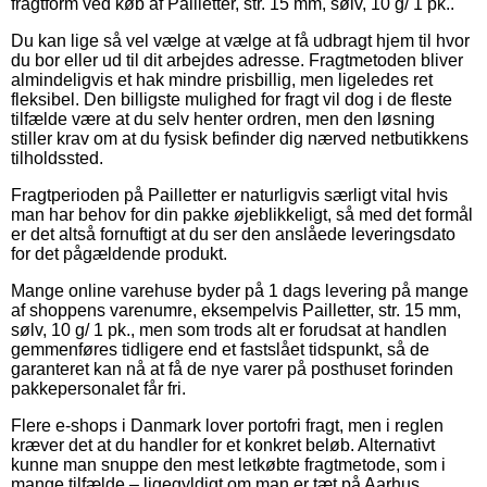
fragtform ved køb af Pailletter, str. 15 mm, sølv, 10 g/ 1 pk..
Du kan lige så vel vælge at vælge at få udbragt hjem til hvor
du bor eller ud til dit arbejdes adresse. Fragtmetoden bliver
almindeligvis et hak mindre prisbillig, men ligeledes ret
fleksibel. Den billigste mulighed for fragt vil dog i de fleste
tilfælde være at du selv henter ordren, men den løsning
stiller krav om at du fysisk befinder dig nærved netbutikkens
tilholdssted.
Fragtperioden på Pailletter er naturligvis særligt vital hvis
man har behov for din pakke øjeblikkeligt, så med det formål
er det altså fornuftigt at du ser den anslåede leveringsdato
for det pågældende produkt.
Mange online varehuse byder på 1 dags levering på mange
af shoppens varenumre, eksempelvis Pailletter, str. 15 mm,
sølv, 10 g/ 1 pk., men som trods alt er forudsat at handlen
gemmenføres tidligere end et fastslået tidspunkt, så de
garanteret kan nå at få de nye varer på posthuset forinden
pakkepersonalet får fri.
Flere e-shops i Danmark lover portofri fragt, men i reglen
kræver det at du handler for et konkret beløb. Alternativt
kunne man snuppe den mest letkøbte fragtmetode, som i
mange tilfælde – ligegyldigt om man er tæt på Aarhus,