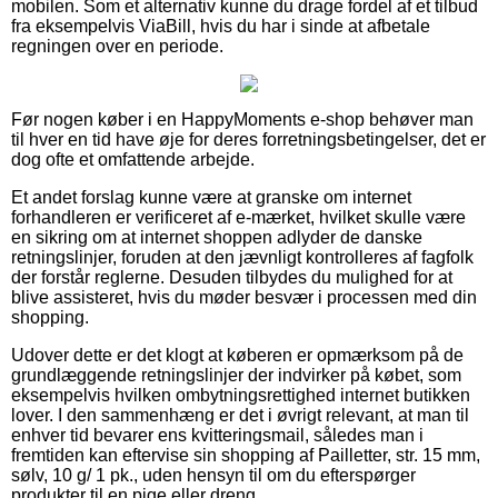
mobilen. Som et alternativ kunne du drage fordel af et tilbud
fra eksempelvis ViaBill, hvis du har i sinde at afbetale
regningen over en periode.
Før nogen køber i en HappyMoments e-shop behøver man
til hver en tid have øje for deres forretningsbetingelser, det er
dog ofte et omfattende arbejde.
Et andet forslag kunne være at granske om internet
forhandleren er verificeret af e-mærket, hvilket skulle være
en sikring om at internet shoppen adlyder de danske
retningslinjer, foruden at den jævnligt kontrolleres af fagfolk
der forstår reglerne. Desuden tilbydes du mulighed for at
blive assisteret, hvis du møder besvær i processen med din
shopping.
Udover dette er det klogt at køberen er opmærksom på de
grundlæggende retningslinjer der indvirker på købet, som
eksempelvis hvilken ombytningsrettighed internet butikken
lover. I den sammenhæng er det i øvrigt relevant, at man til
enhver tid bevarer ens kvitteringsmail, således man i
fremtiden kan eftervise sin shopping af Pailletter, str. 15 mm,
sølv, 10 g/ 1 pk., uden hensyn til om du efterspørger
produkter til en pige eller dreng.