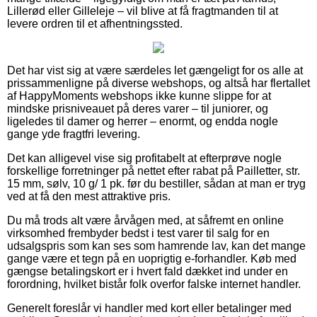
Lillerød eller Gilleleje – vil blive at få fragtmanden til at
levere ordren til et afhentningssted.
Det har vist sig at være særdeles let gængeligt for os alle at
prissammenligne på diverse webshops, og altså har flertallet
af HappyMoments webshops ikke kunne slippe for at
mindske prisniveauet på deres varer – til juniorer, og
ligeledes til damer og herrer – enormt, og endda nogle
gange yde fragtfri levering.
Det kan alligevel vise sig profitabelt at efterprøve nogle
forskellige forretninger på nettet efter rabat på Pailletter, str.
15 mm, sølv, 10 g/ 1 pk. før du bestiller, sådan at man er tryg
ved at få den mest attraktive pris.
Du må trods alt være årvågen med, at såfremt en online
virksomhed frembyder bedst i test varer til salg for en
udsalgspris som kan ses som hamrende lav, kan det mange
gange være et tegn på en uoprigtig e-forhandler. Køb med
gængse betalingskort er i hvert fald dækket ind under en
forordning, hvilket bistår folk overfor falske internet handler.
Generelt foreslår vi handler med kort eller betalinger med