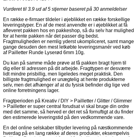
Vurderet til
3.9
ud af 5 stjerner baseret på
30
anmeldelser
En række e-firmaer tildeler i øjeblikket en række forskellige
leveringstyper. En af de mest anvendte er i øjeblikket at få
afleveret pakken hos en pakkeshop, så du selv har mulighed
for at hente pakken når det passer dig bedst.
Fragtmuligheden er nemlig yderst ukompliceret, samt mange
gange desuden den mest letkøbte leveringsmanér ved køb
af Pailletter Runde Lyserød 6mm 10g.
Du kan på samme måde prøve at få pakken bragt hjem til
dig eller til adressen på dit arbejde. Fragttypen er desværre
lidt mindre prisbillig, men ligeledes meget praktisk. Den
billigste fragtmulighed er unægtelig at hente produkterne
selv, men det afhænger af at du fysisk befinder dig lige ved
online forretningens lager.
Fragtperioden på Kreativ / DIY > Pailletter / Glitter / Glimmer
> Pailletter er super central forudsat vi skal bruge din ordre
med det samme, så herved er det ret så fornuftigt at du finder
den estimerede leveringstid på den vedkommende vare.
En del online selskaber tilbyder levering på næstkommende
hverdag på en lang række af deres produkter, eksempelvis