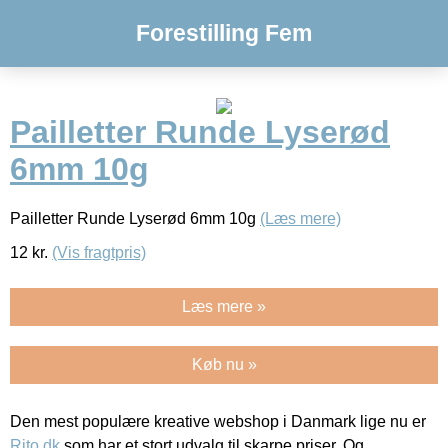
Forestilling Fem
Pailletter Runde Lyserød
6mm 10g
Pailletter Runde Lyserød 6mm 10g
(Læs mere)
12
kr.
(Vis fragtpris)
Læs mere »
Køb nu »
Den mest populære kreative webshop i Danmark lige nu er
Rito.dk
som har et stort udvalg til skarpe priser. Og