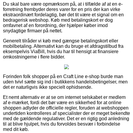
Du skal bare være opmærksom på, at i tilfælde af at en e-
forretning frembyder deres varer for en pris der kan virke
ekstraordinært fordelagtig, bør det tit være et signal om en
bedragerisk webshop. Køb med betalingskort er dog
omfavnet af en forordning, der hjælper køber imod
snydagtige firmaer på nettet.
Generelt tilråder vi køb med gængse betalingskort eller
mobilbetaling. Alternativt kan du bruge et afdragstilbud fra
eksempelvis ViaBill, hvis du har til hensigt at finansiere
omkostningerne i flere bidder.
Forinden folk shopper på en Craft Line e-shop burde man
uden tvivl sætte sig ind i butikkens handelsbetingelser, men
det er naturligvis ikke specielt ophidsende.
Et nemt alternativ er at se om internet selskabet er medlem
af e-mærket, fordi det bør være en sikkerhed for at online
shoppen adlyder de officielle regler, foruden at webshoppen
undertiden kontrolleres af specialister der er meget bekendte
med de gældende regulativer. Det er en rigtig god anledning
til at blive hjulpet, hvis du forvoldes besvær i forbindelse
med dit køb.