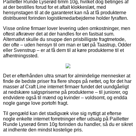
Pailletter Runde Lyserød 6mm 10g, hvilket dog betinges af
at der bestilles forud for et aftalt klokkeslæt, med
hensynstagen til at de garanteret kan nå at få produkterne
distribueret forinden logistikmedarbejderne holder fyraften.
Visse online firmaer lover levering uden omkostninger, men
oftest afkræver det at der handles for en fastsat sum.
Alternativt skulle du snuppe den prisbilligste fragtmetode,
der ofte – uden hensyn til om man er tæt på Taastrup, Odder
eller Svenstrup – er at få dem til at køre produkterne til et
afhentningssted.
Det er efterhånden ultra smart for almindelige mennesker at
finde de bedste priser fra flere shops på nettet, og for det har
masser af Craft Line internet firmaer fundet det uundgåeligt
at nedskære salgspriserne på produkterne – til juniorer, og
endvidere også til mænd og kvinder – voldsomt, og endda
nogle gange love portofri fragt.
Til gengæld kan det stadigvæk vise sig nyttigt at efterse
nogle enkelte internet forretninger efter udsalg på Pailletter
Runde Lyserød 6mm 10g forinden du handler, så du er sikret
at indhente den mindst kostelige pris.