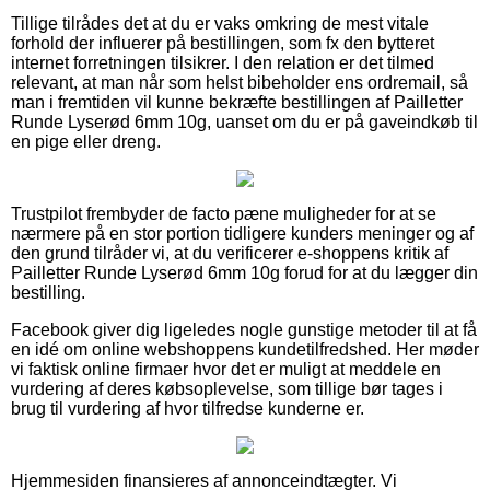
Tillige tilrådes det at du er vaks omkring de mest vitale
forhold der influerer på bestillingen, som fx den bytteret
internet forretningen tilsikrer. I den relation er det tilmed
relevant, at man når som helst bibeholder ens ordremail, så
man i fremtiden vil kunne bekræfte bestillingen af Pailletter
Runde Lyserød 6mm 10g, uanset om du er på gaveindkøb til
en pige eller dreng.
Trustpilot frembyder de facto pæne muligheder for at se
nærmere på en stor portion tidligere kunders meninger og af
den grund tilråder vi, at du verificerer e-shoppens kritik af
Pailletter Runde Lyserød 6mm 10g forud for at du lægger din
bestilling.
Facebook giver dig ligeledes nogle gunstige metoder til at få
en idé om online webshoppens kundetilfredshed. Her møder
vi faktisk online firmaer hvor det er muligt at meddele en
vurdering af deres købsoplevelse, som tillige bør tages i
brug til vurdering af hvor tilfredse kunderne er.
Hjemmesiden finansieres af annonceindtægter. Vi