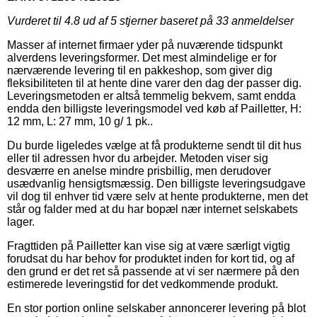
Vurderet til
4.8
ud af 5 stjerner baseret på
33
anmeldelser
Masser af internet firmaer yder på nuværende tidspunkt
alverdens leveringsformer. Det mest almindelige er for
nærværende levering til en pakkeshop, som giver dig
fleksibiliteten til at hente dine varer den dag der passer dig.
Leveringsmetoden er altså temmelig bekvem, samt endda
endda den billigste leveringsmodel ved køb af Pailletter, H:
12 mm, L: 27 mm, 10 g/ 1 pk..
Du burde ligeledes vælge at få produkterne sendt til dit hus
eller til adressen hvor du arbejder. Metoden viser sig
desværre en anelse mindre prisbillig, men derudover
usædvanlig hensigtsmæssig. Den billigste leveringsudgave
vil dog til enhver tid være selv at hente produkterne, men det
står og falder med at du har bopæl nær internet selskabets
lager.
Fragttiden på Pailletter kan vise sig at være særligt vigtig
forudsat du har behov for produktet inden for kort tid, og af
den grund er det ret så passende at vi ser nærmere på den
estimerede leveringstid for det vedkommende produkt.
En stor portion online selskaber annoncerer levering på blot