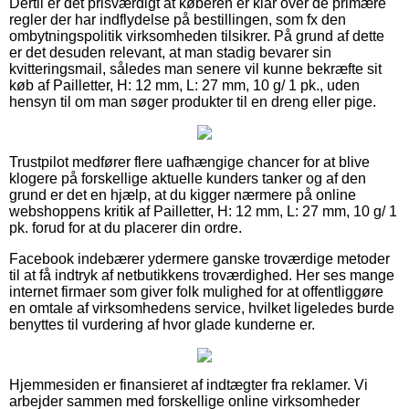
Dertil er det prisværdigt at køberen er klar over de primære
regler der har indflydelse på bestillingen, som fx den
ombytningspolitik virksomheden tilsikrer. På grund af dette
er det desuden relevant, at man stadig bevarer sin
kvitteringsmail, således man senere vil kunne bekræfte sit
køb af Pailletter, H: 12 mm, L: 27 mm, 10 g/ 1 pk., uden
hensyn til om man søger produkter til en dreng eller pige.
Trustpilot medfører flere uafhængige chancer for at blive
klogere på forskellige aktuelle kunders tanker og af den
grund er det en hjælp, at du kigger nærmere på online
webshoppens kritik af Pailletter, H: 12 mm, L: 27 mm, 10 g/ 1
pk. forud for at du placerer din ordre.
Facebook indebærer ydermere ganske troværdige metoder
til at få indtryk af netbutikkens troværdighed. Her ses mange
internet firmaer som giver folk mulighed for at offentliggøre
en omtale af virksomhedens service, hvilket ligeledes burde
benyttes til vurdering af hvor glade kunderne er.
Hjemmesiden er finansieret af indtægter fra reklamer. Vi
arbejder sammen med forskellige online virksomheder