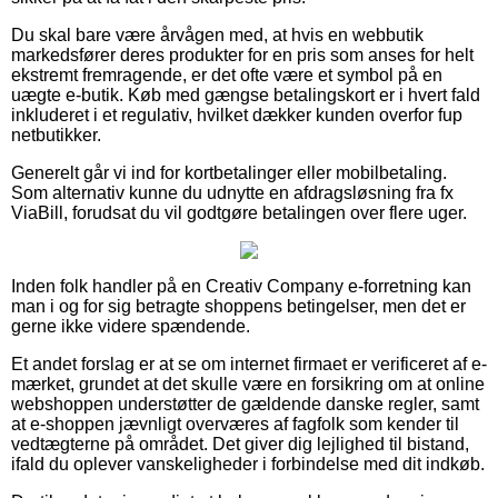
Du skal bare være årvågen med, at hvis en webbutik
markedsfører deres produkter for en pris som anses for helt
ekstremt fremragende, er det ofte være et symbol på en
uægte e-butik. Køb med gængse betalingskort er i hvert fald
inkluderet i et regulativ, hvilket dækker kunden overfor fup
netbutikker.
Generelt går vi ind for kortbetalinger eller mobilbetaling.
Som alternativ kunne du udnytte en afdragsløsning fra fx
ViaBill, forudsat du vil godtgøre betalingen over flere uger.
Inden folk handler på en Creativ Company e-forretning kan
man i og for sig betragte shoppens betingelser, men det er
gerne ikke videre spændende.
Et andet forslag er at se om internet firmaet er verificeret af e-
mærket, grundet at det skulle være en forsikring om at online
webshoppen understøtter de gældende danske regler, samt
at e-shoppen jævnligt overværes af fagfolk som kender til
vedtægterne på området. Det giver dig lejlighed til bistand,
ifald du oplever vanskeligheder i forbindelse med dit indkøb.