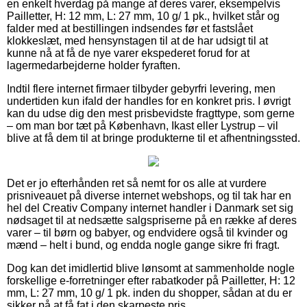
en enkelt hverdag på mange af deres varer, eksempelvis
Pailletter, H: 12 mm, L: 27 mm, 10 g/ 1 pk., hvilket står og
falder med at bestillingen indsendes før et fastslået
klokkeslæt, med hensynstagen til at de har udsigt til at
kunne nå at få de nye varer ekspederet forud for at
lagermedarbejderne holder fyraften.
Indtil flere internet firmaer tilbyder gebyrfri levering, men
undertiden kun ifald der handles for en konkret pris. I øvrigt
kan du udse dig den mest prisbevidste fragttype, som gerne
– om man bor tæt på København, Ikast eller Lystrup – vil
blive at få dem til at bringe produkterne til et afhentningssted.
Det er jo efterhånden ret så nemt for os alle at vurdere
prisniveauet på diverse internet webshops, og til tak har en
hel del Creativ Company internet handler i Danmark set sig
nødsaget til at nedsætte salgspriserne på en række af deres
varer – til børn og babyer, og endvidere også til kvinder og
mænd – helt i bund, og endda nogle gange sikre fri fragt.
Dog kan det imidlertid blive lønsomt at sammenholde nogle
forskellige e-forretninger efter rabatkoder på Pailletter, H: 12
mm, L: 27 mm, 10 g/ 1 pk. inden du shopper, sådan at du er
sikker på at få fat i den skarpeste pris.