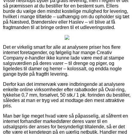
Visse netshops byder på gratis levering, men i reglen er det
så præmissen at du bestiller for en bestemt sum. Ellers
burde du vælge den mindst kostelige mulighed for levering,
hvilket i mange tilfælde – uafhængig om du opholder sig tæt
på Næstved, Brønderslev eller Haslev – vil blive at få
fragtmanden til at bringe ordren til et udleveringssted.
Det er virkelig smart for alle at analysere priser hos flere
internet foretagender, og følgelig har mange Creativ
Company e-handler ikke kunne lade være med at stampe
salgsværdien på deres varer – til drenge og piger, og
ligeledes til damer og herrer – kolossalt, og endda nogle
gange byde på fragtfri levering.
Derfor kan det immervæk være indbringende at analysere
enkelte online virksomheder efter rabatkoder på Oval-ring,
tykkelse 0,7 mm, forsølvet, 50 stk./ 1 pk. forinden du bestiller,
således at man er tryg ved at modtage den mest attraktive
pris.
Man bør lige meget hvad være så påpasselig, at såfremt en
internet forhandler markedsfører deres varer til en
udsalgspris der anses for besynderligt tiltalende, så er det
ofte være et kendetegn på en uærlig netbutik. Handler med