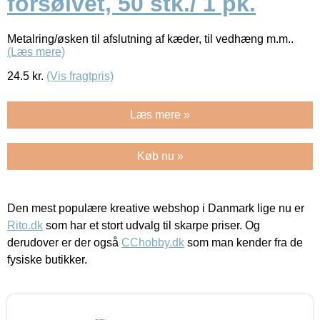
forsølvet, 50 stk./ 1 pk.
Metalring/øsken til afslutning af kæder, til vedhæng m.m..
(Læs mere)
24.5
kr.
(Vis fragtpris)
Læs mere »
Køb nu »
Den mest populære kreative webshop i Danmark lige nu er
Rito.dk
som har et stort udvalg til skarpe priser. Og
derudover er der også
CChobby.dk
som man kender fra de
fysiske butikker.