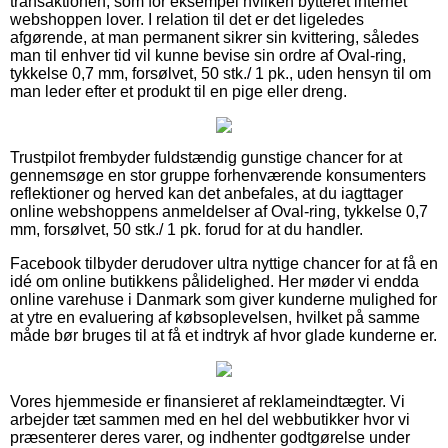
transaktionen, som for eksempel hvilken bytteret internet
webshoppen lover. I relation til det er det ligeledes
afgørende, at man permanent sikrer sin kvittering, således
man til enhver tid vil kunne bevise sin ordre af Oval-ring,
tykkelse 0,7 mm, forsølvet, 50 stk./ 1 pk., uden hensyn til om
man leder efter et produkt til en pige eller dreng.
Trustpilot frembyder fuldstændig gunstige chancer for at
gennemsøge en stor gruppe forhenværende konsumenters
reflektioner og herved kan det anbefales, at du iagttager
online webshoppens anmeldelser af Oval-ring, tykkelse 0,7
mm, forsølvet, 50 stk./ 1 pk. forud for at du handler.
Facebook tilbyder derudover ultra nyttige chancer for at få en
idé om online butikkens pålidelighed. Her møder vi endda
online varehuse i Danmark som giver kunderne mulighed for
at ytre en evaluering af købsoplevelsen, hvilket på samme
måde bør bruges til at få et indtryk af hvor glade kunderne er.
Vores hjemmeside er finansieret af reklameindtægter. Vi
arbejder tæt sammen med en hel del webbutikker hvor vi
præsenterer deres varer, og indhenter godtgørelse under