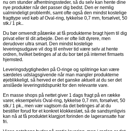
nu om stunder afhentningssteder, så du selv kan hente dine
nye produkter når det passer dig bedst. Den er nemlig
ualmindeligt problemfri, samt ofte også den mindst kostelige
fragttype ved køb af Oval-ring, tykkelse 0,7 mm, forsølvet, 50
stk./ 1 pk..
Du bør omvendt påtænke at få produkterne bragt hjem til dig
privat eller til dit arbejde. Den er ofte lidt dyrere, men
derudover ultra smart. Den mindst kostelige
leveringsudgave vil dog til enhver tid være selv at hente
ordren, hvilket betinges af at du bor tæt på internet firmaets
hjemsted.
Leveringsdygtigheden på O-ringe og splitringe kan være
særdeles udslagsgivende når man mangler produkterne
øjeblikkeligt, så herved er det ganske aktuelt at du ser det
anslåede leveringstidspunkt for den relevante vare.
En masse shops på nettet giver 1 dags fragt på en række
varer, eksempelvis Oval-ring, tykkelse 0,7 mm, forsølvet, 50
stk./ 1 pk., men vær vagtsom da det betinges af at du
bestiller forud for et konkret klokkeslæt, så de sandsynligvis
kan nå at få produktet klargjort forinden de lageransatte har
fri.