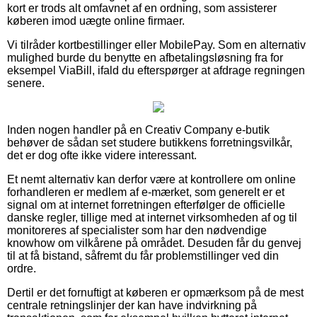
kort er trods alt omfavnet af en ordning, som assisterer
køberen imod uægte online firmaer.
Vi tilråder kortbestillinger eller MobilePay. Som en alternativ
mulighed burde du benytte en afbetalingsløsning fra for
eksempel ViaBill, ifald du efterspørger at afdrage regningen
senere.
Inden nogen handler på en Creativ Company e-butik
behøver de sådan set studere butikkens forretningsvilkår,
det er dog ofte ikke videre interessant.
Et nemt alternativ kan derfor være at kontrollere om online
forhandleren er medlem af e-mærket, som generelt er et
signal om at internet forretningen efterfølger de officielle
danske regler, tillige med at internet virksomheden af og til
monitoreres af specialister som har den nødvendige
knowhow om vilkårene på området. Desuden får du genvej
til at få bistand, såfremt du får problemstillinger ved din
ordre.
Dertil er det fornuftigt at køberen er opmærksom på de mest
centrale retningslinjer der kan have indvirkning på