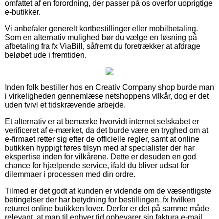
omfattet af en forordning, der passer på os overfor uoprigtige
e-butikker.
Vi anbefaler generelt kortbestillinger eller mobilbetaling.
Som en alternativ mulighed bør du vælge en løsning på
afbetaling fra fx ViaBill, såfremt du foretrækker at afdrage
beløbet ude i fremtiden.
Inden folk bestiller hos en Creativ Company shop burde man
i virkeligheden gennemlæse netshoppens vilkår, dog er det
uden tvivl et tidskrævende arbejde.
Et alternativ er at bemærke hvorvidt internet selskabet er
verificeret af e-mærket, da det burde være en tryghed om at
e-firmaet retter sig efter de officielle regler, samt at online
butikken hyppigt føres tilsyn med af specialister der har
ekspertise inden for vilkårene. Dette er desuden en god
chance for hjælpende service, ifald du bliver udsat for
dilemmaer i processen med din ordre.
Tilmed er det godt at kunden er vidende om de væsentligste
betingelser der har betydning for bestillingen, fx hvilken
returret online butikken lover. Derfor er det på samme måde
relevant, at man til enhver tid opbevarer sin faktura e-mail,