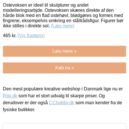
Ostevoksen er ideel til skulpturer og andet
modelleringsarbjde. Ostevoksen skæres direkte af den
hårde blok med en flad ostehøvl, blødgøres og formes med
fingrene, eksempelvis omkring en ståltrådsfigur. Figurer bør
ikke stilles i direkte sol.
(Læs mere)
465
kr.
(Vis fragtpris)
Læs mere »
Køb nu »
Den mest populære kreative webshop i Danmark lige nu er
Rito.dk
som har et stort udvalg til skarpe priser. Og
derudover er der også
CChobby.dk
som man kender fra de
fysiske butikker.