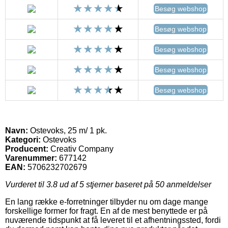
Besøg webshop
Besøg webshop
Besøg webshop
Besøg webshop
Besøg webshop
Navn:
Ostevoks, 25 m/ 1 pk.
Kategori:
Ostevoks
Producent:
Creativ Company
Varenummer:
677142
EAN:
5706232702679
Vurderet til
3.8
ud af 5 stjerner baseret på
50
anmeldelser
En lang række e-forretninger tilbyder nu om dage mange
forskellige former for fragt. En af de mest benyttede er på
nuværende tidspunkt at få leveret til et afhentningssted, fordi