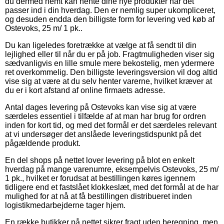
du dermed nemt kan hente dine nye produkter når det
passer ind i din hverdag. Den er nemlig super ukompliceret,
og desuden endda den billigste form for levering ved køb af
Ostevoks, 25 m/ 1 pk..
Du kan ligeledes foretrække at vælge at få sendt til din
lejlighed eller til når du er på job. Fragtmuligheden viser sig
sædvanligvis en lille smule mere bekostelig, men ydermere
ret overkommelig. Den billigste leveringsversion vil dog altid
vise sig at være at du selv henter varerne, hvilket kræver at
du er i kort afstand af online firmaets adresse.
Antal dages levering på Ostevoks kan vise sig at være
særdeles essentiel i tilfælde af at man har brug for ordren
inden for kort tid, og med det formål er det særdeles relevant
at vi undersøger det anslåede leveringstidspunkt på det
pågældende produkt.
En del shops på nettet lover levering på blot en enkelt
hverdag på mange varenumre, eksempelvis Ostevoks, 25 m/
1 pk., hvilket er forudsat at bestillingen køres igennem
tidligere end et fastslået klokkeslæt, med det formål at de har
mulighed for at nå at få bestillingen distribueret inden
logistikmedarbejderne tager hjem.
En række butikker på nettet sikrer fragt uden beregning, men