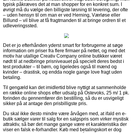
typisk påkræves det at man shopper for en konkret sum. I
øvrigt må du vælge den billigste løsning til levering, der ofte
– uden hensyn til om man er ved Herning, Værløse eller
Billund – vil blive at få fragtmanden til at bringe ordren til et
udleveringssted.
Det er jo efterhånden yderst smart for forbrugerne at søge
information om priser fra flere firmaer på nettet, og med det
motiv har utallige Creativ Company online butikker været
nødt til at nedbringe prisniveauet på specielt deres bedst i
test produkter – til børn, og ligeledes også til mænd og
kvinder – drastisk, og endda nogle gange love fragt uden
betaling.
Til gengæld kan det imidlertid blive nyttigt at sammenholde
en række online shops efter udsalg på Ostevoks, 25 m/ 1 pk.
forinden du gennemfører din bestilling, så du er usvigeligt
sikker på at antage den prisbilligste pris.
Du skal ikke desto mindre være årvågen med, at ifald en e-
butik sælger varer til salg for en salgspris som virker mystisk
attraktiv, så bør det mange gange være et karakteristika der
viser en falsk e-forhandler. Køb med betalingskort er dog