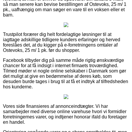
så man senere kan bevise bestillingen af Ostevoks, 25 m/ 1
pk., uafhængig om man søger en vare til en voksen eller et
barn.
Trustpilot forærer dig helt fordelagtige løsninger til at
iagttage adskillige tidligere kunders erfaringer og herved
foreslåes det, at du kigger på e-forretningens omtaler af
Ostevoks, 25 m/ 1 pk. før du shopper.
Facebook tilbyder dig på samme måde rigtig ønskværdige
chancer for at få indsigt i internet firmaets troværdighed.
Tilmed møder vi nogle online selskaber i Danmark som gør
det muligt at give en bedømmelse af deres køb, som
desuden burde tages i brug til at få et indtryk af tilfredsheden
hos kunderne.
Vores side finansieres af annonceindtægter. Vi har
samarbejder med diverse online varehuse hvori vi formidler
forretningernes varer, og indtjener honorar ifald du foretager
en handel.