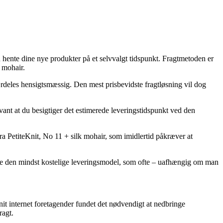
an hente dine nye produkter på et selvvalgt tidspunkt. Fragtmetoden er
 mohair.
ærdeles hensigtsmæssig. Den mest prisbevidste fragtløsning vil dog
vant at du besigtiger det estimerede leveringstidspunkt ved den
ra PetiteKnit, No 11 + silk mohair, som imidlertid påkræver at
nuppe den mindst kostelige leveringsmodel, som ofte – uafhængig om man
nit internet foretagender fundet det nødvendigt at nedbringe
ragt.