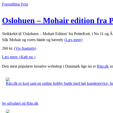
Forestilling Fem
Oslohuen – Mohair edition fra P
Strikkekit til 'Oslohuen – Mohair Edition' fra PetiteKnit, i No 11 og 
Silk Mohair og vores bløde og bæredy
(Læs mere)
260
kr.
(Vis fragtpris)
Læs mere »
Køb nu »
Den mest populære kreative webshop i Danmark lige nu er
Rito.dk
so
Rito.dk er kort sagt en online hobby butik med høj kundeservice, hurt
Se udvalget på Rito.dk