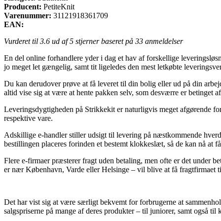
Producent:
PetiteKnit
Varenummer:
31121918361709
EAN:
Vurderet til
3.6
ud af 5 stjerner baseret på
33
anmeldelser
En del online forhandlere yder i dag et hav af forskellige leveringslø
jo meget let gængelig, samt tit ligeledes den mest letkøbte leveringsv
Du kan derudover prøve at få leveret til din bolig eller ud på din ar
altid vise sig at være at hente pakken selv, som desværre er betinget af
Leveringsdygtigheden på Strikkekit er naturligvis meget afgørende for
respektive vare.
Adskillige e-handler stiller udsigt til levering på næstkommende hverd
bestillingen placeres forinden et bestemt klokkeslæt, så de kan nå at
Flere e-firmaer præsterer fragt uden betaling, men ofte er det under 
er nær København, Varde eller Helsinge – vil blive at få fragtfirmaet t
Det har vist sig at være særligt bekvemt for forbrugerne at sammenhold
salgspriserne på mange af deres produkter – til juniorer, samt også til