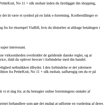
 PetiteKnit, No 11 + silk mohair inden du færdiggør din shopping,
 det tit være et symbol på en falsk e-forretning. Kortbestillinger er
 fra for eksempel ViaBill, hvis du tilstræber at afdrage betalingen i
super interessant.
ine virksomheden overholder de gældende danske regler, og at
ice, ifald du oplever besvær i forbindelse med din handel.
ettighed netbutikken tilbyder. I den forbindelse er det ydermere
dition fra PetiteKnit, No 11 + silk mohair, uafhængig om du er på
vi et slag for, at du betragter online forretningens omtaler af
nternet forhandlere som gør det muligt at udforme en vurdering af deres