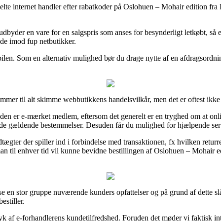
kelte internet handler efter rabatkoder på Oslohuen – Mohair edition fra
udbyder en vare for en salgspris som anses for besynderligt letkøbt, så er
nde imod fup netbutikker.
ilen. Som en alternativ mulighed bør du drage nytte af en afdragsordning
ommer til alt skimme webbutikkens handelsvilkår, men det er oftest ikke 
den er e-mærket medlem, eftersom det generelt er en tryghed om at onl
 de gældende bestemmelser. Desuden får du mulighed for hjælpende serv
tægter der spiller ind i forbindelse med transaktionen, fx hvilken returr
n til enhver tid vil kunne bevidne bestillingen af Oslohuen – Mohair e
se en stor gruppe nuværende kunders opfattelser og på grund af dette slår 
estiller.
ryk af e-forhandlerens kundetilfredshed. Foruden det møder vi faktisk i