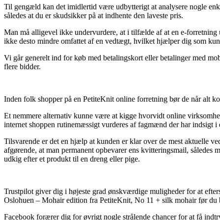
Til gengæld kan det imidlertid være udbytterigt at analysere nogle en
således at du er skudsikker på at indhente den laveste pris.
Man må alligevel ikke undervurdere, at i tilfælde af at en e-forretning 
ikke desto mindre omfattet af en vedtægt, hvilket hjælper dig som ku
Vi går generelt ind for køb med betalingskort eller betalinger med mob
flere bidder.
Inden folk shopper på en PetiteKnit online forretning bør de når alt k
Et nemmere alternativ kunne være at kigge hvorvidt online virksomhe
internet shoppen rutinemæssigt vurderes af fagmænd der har indsigt i
Tilsvarende er det en hjælp at kunden er klar over de mest aktuelle ved
afgørende, at man permanent opbevarer ens kvitteringsmail, således ma
udkig efter et produkt til en dreng eller pige.
Trustpilot giver dig i højeste grad ønskværdige muligheder for at efter
Oslohuen – Mohair edition fra PetiteKnit, No 11 + silk mohair før du b
Facebook forærer dig for øvrigt nogle strålende chancer for at få indt