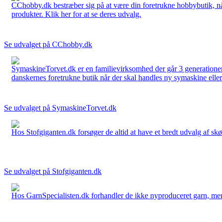
CChobby.dk bestræber sig på at være din foretrukne hobbybutik, når 
produkter. Klik her for at se deres udvalg.
Se udvalget på CChobby.dk
SymaskineTorvet.dk er en familievirksomhed der går 3 generationer t
danskernes foretrukne butik når der skal handles ny symaskine eller 
Se udvalget på SymaskineTorvet.dk
Hos Stofgiganten.dk forsøger de altid at have et bredt udvalg af skø
Se udvalget på Stofgiganten.dk
Hos GarnSpecialisten.dk forhandler de ikke nyproduceret garn, men op