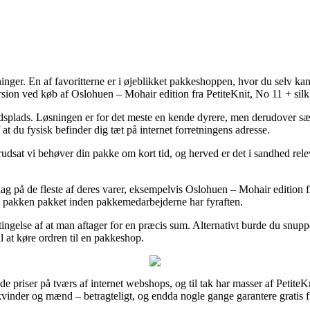
sninger. En af favoritterne er i øjeblikket pakkeshoppen, hvor du selv k
ersion ved køb af Oslohuen – Mohair edition fra PetiteKnit, No 11 + silk
bejdsplads. Løsningen er for det meste en kende dyrere, men derudover s
 at du fysisk befinder dig tæt på internet forretningens adresse.
udsat vi behøver din pakke om kort tid, og herved er det i sandhed rele
ag på de fleste af deres varer, eksempelvis Oslohuen – Mohair edition f
 få pakken pakket inden pakkemedarbejderne har fyraften.
betingelse af at man aftager for en præcis sum. Alternativt burde du s
il at køre ordren til en pakkeshop.
e priser på tværs af internet webshops, og til tak har masser af PetiteK
 kvinder og mænd – betragteligt, og endda nogle gange garantere gratis f