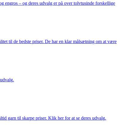
og engros – og deres udvalg er på over tolvtusinde forskellige
itet til de bedste priser. De har en klar målsætning om at være
 udvalg.
d garn til skarpe priser. Klik her for at se deres udvalg.