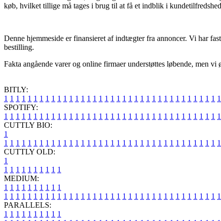
køb, hvilket tillige må tages i brug til at få et indblik i kundetilfredshe
Denne hjemmeside er finansieret af indtægter fra annoncer. Vi har fas
bestilling.
Fakta angående varer og online firmaer understøttes løbende, men vi øns
BITLY:
1
1
1
1
1
1
1
1
1
1
1
1
1
1
1
1
1
1
1
1
1
1
1
1
1
1
1
1
1
1
1
1
1
1
1
1
1
SPOTIFY:
1
1
1
1
1
1
1
1
1
1
1
1
1
1
1
1
1
1
1
1
1
1
1
1
1
1
1
1
1
1
1
1
1
1
1
1
1
CUTTLY BIO:
1
1
1
1
1
1
1
1
1
1
1
1
1
1
1
1
1
1
1
1
1
1
1
1
1
1
1
1
1
1
1
1
1
1
1
1
1
1
CUTTLY OLD:
1
1
1
1
1
1
1
1
1
1
1
MEDIUM:
1
1
1
1
1
1
1
1
1
1
1
1
1
1
1
1
1
1
1
1
1
1
1
1
1
1
1
1
1
1
1
1
1
1
1
1
1
1
1
1
1
1
1
1
1
1
1
PARALLELS:
1
1
1
1
1
1
1
1
1
1