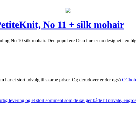
etiteKnit, No 11 + silk mohair
Ãnling No 10 silk mohair. Den populære Oslo hue er nu designet i en bl
m har et stort udvalg til skarpe priser. Og derudover er der også
CChob
ig levering og et stort sortiment som de sælger både til private, engros 