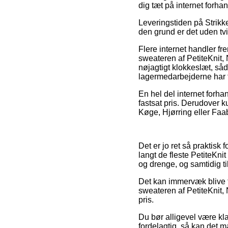
dig tæt på internet forha
Leveringstiden på Strikke
den grund er det uden tviv
Flere internet handler f
sweateren af PetiteKnit, 
nøjagtigt klokkeslæt, såd
lagermedarbejderne har f
En hel del internet forha
fastsat pris. Derudover 
Køge, Hjørring eller Faabo
Det er jo ret så praktisk
langt de fleste PetiteKnit
og drenge, og samtidig t
Det kan immervæk blive t
sweateren af PetiteKnit, 
pris.
Du bør alligevel være kla
fordelagtig, så kan det m