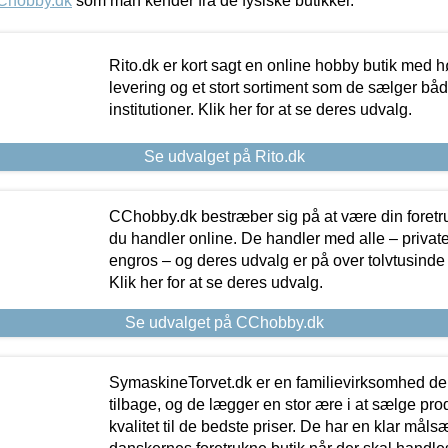
Chobby.dk
som man kender fra de fysiske butikker.
Rito.dk er kort sagt en online hobby butik med h
levering og et stort sortiment som de sælger både
institutioner. Klik her for at se deres udvalg.
Se udvalget på Rito.dk
CChobby.dk bestræber sig på at være din foretr
du handler online. De handler med alle – private,
engros – og deres udvalg er på over tolvtusinde 
Klik her for at se deres udvalg.
Se udvalget på CChobby.dk
SymaskineTorvet.dk er en familievirksomhed der
tilbage, og de lægger en stor ære i at sælge pro
kvalitet til de bedste priser. De har en klar mål