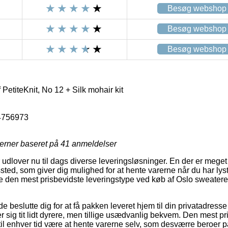
Besøg webshop
Besøg webshop
Besøg webshop
PetiteKnit, No 12 + Silk mohair kit
4756973
jerner baseret på
41
anmeldelser
udlover nu til dags diverse leveringsløsninger. En der er meget 
gssted, som giver dig mulighed for at hente varerne når du har lys
re den mest prisbevidste leveringstype ved køb af Oslo sweateren
slutte dig for at få pakken leveret hjem til din privatadresse e
 sig tit lidt dyrere, men tillige usædvanlig bekvem. Den mest pr
il enhver tid være at hente varerne selv, som desværre beroer på