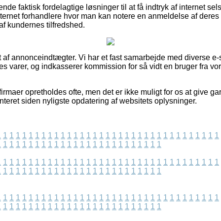
de faktisk fordelagtige løsninger til at få indtryk af internet s
nternet forhandlere hvor man kan notere en anmeldelse af dere
 af kundernes tilfredshed.
 af annonceindtægter. Vi har et fast samarbejde med diverse e-sh
 varer, og indkasserer kommission for så vidt en bruger fra vore
irmaer opretholdes ofte, men det er ikke muligt for os at give ga
nteret siden nyligste opdatering af websitets oplysninger.
1
1
1
1
1
1
1
1
1
1
1
1
1
1
1
1
1
1
1
1
1
1
1
1
1
1
1
1
1
1
1
1
1
1
1
1
1
1
1
1
1
1
1
1
1
1
1
1
1
1
1
1
1
1
1
1
1
1
1
1
1
1
1
1
1
1
1
1
1
1
1
1
1
1
1
1
1
1
1
1
1
1
1
1
1
1
1
1
1
1
1
1
1
1
1
1
1
1
1
1
1
1
1
1
1
1
1
1
1
1
1
1
1
1
1
1
1
1
1
1
1
1
1
1
1
1
1
1
1
1
1
1
1
1
1
1
1
1
1
1
1
1
1
1
1
1
1
1
1
1
1
1
1
1
1
1
1
1
1
1
1
1
1
1
1
1
1
1
1
1
1
1
1
1
1
1
1
1
1
1
1
1
1