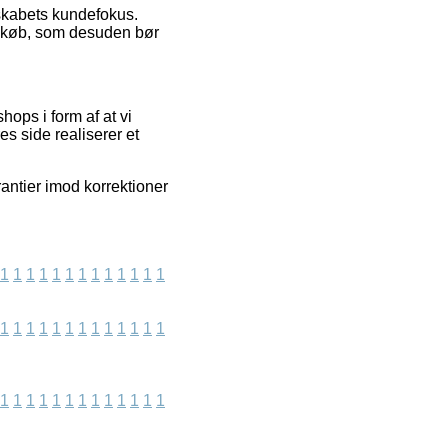
elskabets kundefokus.
s køb, som desuden bør
ops i form af at vi
s side realiserer et
rantier imod korrektioner
1
1
1
1
1
1
1
1
1
1
1
1
1
1
1
1
1
1
1
1
1
1
1
1
1
1
1
1
1
1
1
1
1
1
1
1
1
1
1