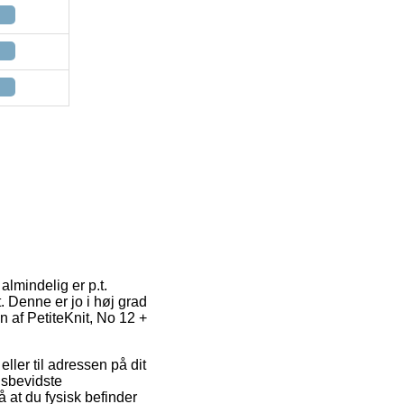
almindelig er p.t.
t. Denne er jo i høj grad
 af PetiteKnit, No 12 +
ller til adressen på dit
isbevidste
 at du fysisk befinder