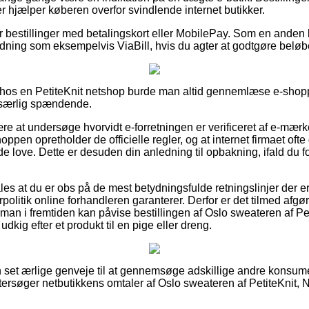
der hjælper køberen overfor svindlende internet butikker.
for bestillinger med betalingskort eller MobilePay. Som en anden
ordning som eksempelvis ViaBill, hvis du agter at godtgøre beløb
hos en PetiteKnit netshop burde man altid gennemlæse e-shop
e særlig spændende.
ære at undersøge hvorvidt e-forretningen er verificeret af e-mærk
oppen opretholder de officielle regler, og at internet firmaet of
de love. Dette er desuden din anledning til opbakning, ifald du
ales at du er obs på de mest betydningsfulde retningslinjer der 
rpolitik online forhandleren garanterer. Derfor er det tilmed af
å man i fremtiden kan påvise bestillingen af Oslo sweateren af Pe
dkig efter et produkt til en pige eller dreng.
an set ærlige genveje til at gennemsøge adskillige andre konsume
eftersøger netbutikkens omtaler af Oslo sweateren af PetiteKnit, N