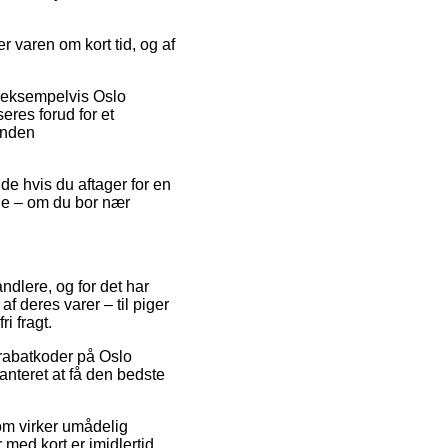
r varen om kort tid, og af
, eksempelvis Oslo
eres forud for et
 inden
de hvis du aftager for en
ne – om du bor nær
ndlere, og for det har
af deres varer – til piger
i fragt.
 rabatkoder på Oslo
ranteret at få den bedste
som virker umådelig
med kort er imidlertid