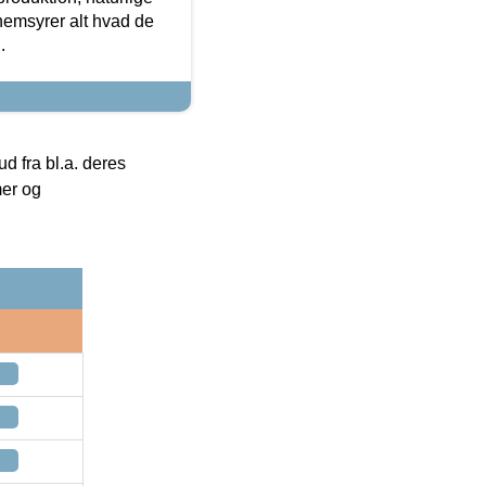
nemsyrer alt hvad de
.
 fra bl.a. deres
mer og