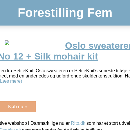
Forestilling Fem
Oslo sweatere
 No 12 + Silk mohair kit
ren fra PetiteKnit. Oslo sweateren er PetiteKnit's seneste tilføje
ned, med en anderledes og udfordrende skulderkonstruktion. Ha
(Læs mere)
Køb nu »
ive webshop i Danmark lige nu er
Rito.dk
som har et stort udval