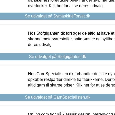
danskernes foretrukne butik når der skal handle
overlocker. Klik her for at se deres udvalg.
Se udvalget på SymaskineTorvet.dk
Hos Stofgiganten.dk forsøger de altid at have et
skønne metervarestoffer, snitmønstre og sytilbehø
deres udvalg.
Se udvalget på Stofgiganten.dk
Hos GarnSpecialisten.dk forhandler de ikke ny
opkøber restpartier direkte fra fabrikkerne. Derf
altid garn til skarpe priser. Klik her for at se der
Se udvalget på GarnSpecialisten.dk
Önling.com tror på klassisk design, bæredygtig p