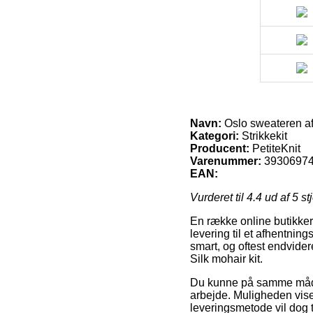
Navn:
Oslo sweateren af 
Kategori:
Strikkekit
Producent:
PetiteKnit
Varenummer:
3930697
EAN:
Vurderet til
4.4
ud af 5 st
En række online butikker 
levering til et afhentnin
smart, og oftest endvide
Silk mohair kit.
Du kunne på samme måde be
arbejde. Muligheden viser
leveringsmetode vil dog t