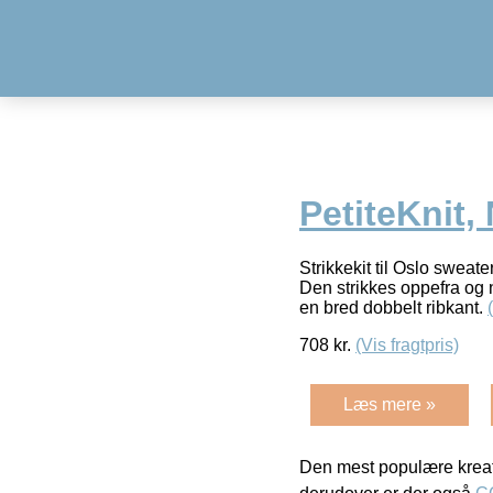
PetiteKnit,
Strikkekit til Oslo sweate
Den strikkes oppefra og 
en bred dobbelt ribkant.
708
kr.
(Vis fragtpris)
Læs mere »
Den mest populære kreat