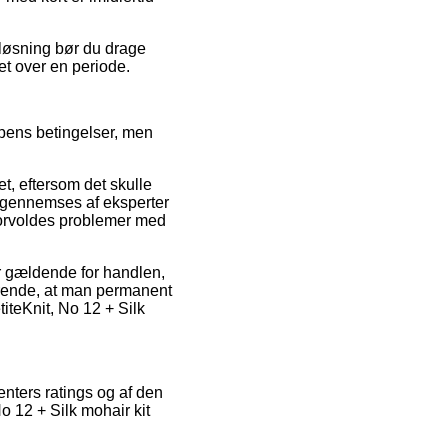
 løsning bør du drage
et over en periode.
pens betingelser, men
et, eftersom det skulle
te gennemses af eksperter
 forvoldes problemer med
er gældende for handlen,
gørende, at man permanent
titeKnit, No 12 + Silk
nters ratings og af den
o 12 + Silk mohair kit