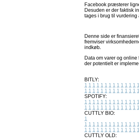
Facebook præsterer lignen
Desuden er der faktisk i
tages i brug til vurdering
Denne side er finansieret
fremviser virksomhedernes
indkøb.
Data om varer og online f
der potentielt er impleme
BITLY:
1
1
1
1
1
1
1
1
1
1
1
1
1
1
1
1
1
1
1
1
1
1
1
1
1
1
SPOTIFY:
1
1
1
1
1
1
1
1
1
1
1
1
1
1
1
1
1
1
1
1
1
1
1
1
1
1
CUTTLY BIO:
1
1
1
1
1
1
1
1
1
1
1
1
1
1
1
1
1
1
1
1
1
1
1
1
1
1
1
CUTTLY OLD: