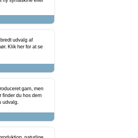
s ny symaskine eller
 bredt udvalg af
r. Klik her for at se
produceret garn, men
or finder du hos dem
es udvalg.
roduktion, naturlige