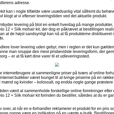
ndlerens adresse.
kit kan i nogle tilfælde være usædvanlig vital såfremt du behøve
l klogt at vi efterser leveringstiden ved det aktuelle produkt.
rembyder levering på blot en enkelt hverdag på mange produkter
No 12 + Silk mohair kit, der dog er påkrævet at bestillingen realis
an at de højst sandsynligt kan nå at få produkterne distribueret
ri.
ndlere lover levering uden gebyr, men i reglen er det kun gælden
kunne man snuppe den mest prisbevidste leveringsform, der ger
rg – er at få kørt dine varer til et udleveringssted.
 for internetbrugere at sammenligne priser på tværs af online forha
 internet butikker været tvunget til at tvinge priserne på en række 
il mænd og kvinder – kolossalt, og endda nogle gange præstere fr
iden værd at sammenholde forskellige online forretninger efter
No 12 + Silk mohair kit forinden du bestiller, således at du er ga
r over, at når en e-forhandler reklamerer et produkt for en pris 
ange gange være en indikation på en uægte e-butik. Bestillinger 