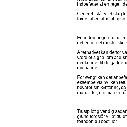
indbefattet af en regel, 
Generelt slår vi et slag 
fordel af en afbetalings
Forinden nogen handler 
det er for det meste ikk
Alternativet kan derfor v
være et signal om at e-sh
der kender til de gælden
din handel.
For øvrigt kan det anbef
eksempelvis hvilken retu
bevarer sin kvittering, s
mohair kit, om man er på u
Trustpilot giver dig såd
grund foreslår vi, at du 
forinden du bestiller.