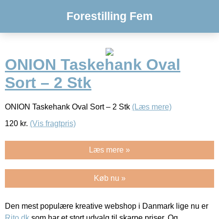
Forestilling Fem
ONION Taskehank Oval
Sort – 2 Stk
ONION Taskehank Oval Sort – 2 Stk
(Læs mere)
120
kr.
(Vis fragtpris)
Læs mere »
Køb nu »
Den mest populære kreative webshop i Danmark lige nu er
Rito.dk
som har et stort udvalg til skarpe priser. Og