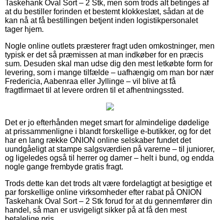
Taskehank Oval Sort – 2 Stk, men som trods alt betinges af
at du bestiller forinden et bestemt klokkeslæt, sådan at de
kan nå at få bestillingen betjent inden logistikpersonalet
tager hjem.
Nogle online outlets præsterer fragt uden omkostninger, men
typisk er det så præmissen at man indkøber for en præcis
sum. Desuden skal man udse dig den mest letkøbte form for
levering, som i mange tilfælde – uafhængig om man bor nær
Fredericia, Aabenraa eller Jyllinge – vil blive at få
fragtfirmaet til at levere ordren til et afhentningssted.
Det er jo efterhånden meget smart for almindelige dødelige
at prissammenligne i blandt forskellige e-butikker, og for det
har en lang række ONION online selskaber fundet det
uundgåeligt at stampe salgsværdien på varerne – til juniorer,
og ligeledes også til herrer og damer – helt i bund, og endda
nogle gange frembyde gratis fragt.
Trods dette kan det trods alt være fordelagtigt at besigtige et
par forskellige online virksomheder efter rabat på ONION
Taskehank Oval Sort – 2 Stk forud for at du gennemfører din
handel, så man er usvigeligt sikker på at få den mest
betalelige pris.