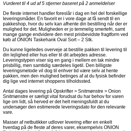
Vurderet til
4
ud af 5 stjerner baseret på
2
anmeldelser
De fleste internet handler foreslår i dag en hel del forskellige
leveringsmåder. En favorit er i vore dage at få sendt til en
pakkeshop, hvor du selv kan afhente din bestilling når der er
mulighed for det. Muligheden er jo temmelig smertefri, samt
mange gange endvidere den mest prisbevidste fragtform ved
køb af ONION Taskehank Oval Sort – 2 Stk.
Du kunne ligeledes overveje at bestille pakken til levering til
din lejlighed eller hus eller til dit arbejdes adresse.
Leveringstypen viser sig en gang i mellem en tak mindre
prisbillig, men samtidig særdeles ligetil. Den billigste
leveringsmetode vil dog til enhver tid være selv at hente
pakken, men den mulighed betinges af at du fysisk befinder
dig lige ved internet shoppens tilholdssted.
Antal dages levering på Opskrifter > Snitmønstre > Onion
Snitmønstre er særligt vital forudsat du har behov for varen
lige om lidt, så herved er det helt meningsfuldt at du
undersøger den estimerede leveringsdato for den relevante
vare.
Masser af netbutikker udlover levering efter en enkelt
hverdag på de fleste af deres varer, eksempelvis ONION