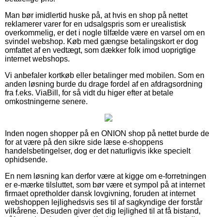
Man bør imidlertid huske på, at hvis en shop på nettet
reklamerer varer for en udsalgspris som er urealistisk
overkommelig, er det i nogle tilfælde være en varsel om en
svindel webshop. Køb med gængse betalingskort er dog
omfattet af en vedtægt, som dækker folk imod uoprigtige
internet webshops.
Vi anbefaler kortkøb eller betalinger med mobilen. Som en
anden løsning burde du drage fordel af en afdragsordning
fra f.eks. ViaBill, for så vidt du higer efter at betale
omkostningerne senere.
Inden nogen shopper på en ONION shop på nettet burde de
for at være på den sikre side læse e-shoppens
handelsbetingelser, dog er det naturligvis ikke specielt
ophidsende.
En nem løsning kan derfor være at kigge om e-forretningen
er e-mærke tilsluttet, som bør være et sympol på at internet
firmaet opretholder dansk lovgivning, foruden at internet
webshoppen lejlighedsvis ses til af sagkyndige der forstår
vilkårene. Desuden giver det dig lejlighed til at få bistand,