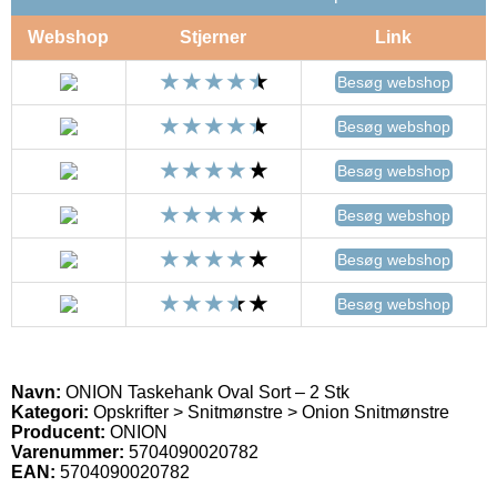
Webshop
Stjerner
Link
Besøg webshop
Besøg webshop
Besøg webshop
Besøg webshop
Besøg webshop
Besøg webshop
Navn:
ONION Taskehank Oval Sort – 2 Stk
Kategori:
Opskrifter > Snitmønstre > Onion Snitmønstre
Producent:
ONION
Varenummer:
5704090020782
EAN:
5704090020782