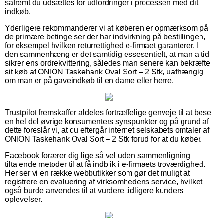
såfremt du udsættes for udfordringer i processen med dit
indkøb.
Yderligere rekommanderer vi at køberen er opmærksom på
de primære betingelser der har indvirkning på bestillingen,
for eksempel hvilken returrettighed e-firmaet garanterer. I
den sammenhæng er det samtidig essesentielt, at man altid
sikrer ens ordrekvittering, således man senere kan bekræfte
sit køb af ONION Taskehank Oval Sort – 2 Stk, uafhængig
om man er på gaveindkøb til en dame eller herre.
Trustpilot fremskaffer aldeles fortræffelige genveje til at bese
en hel del øvrige konsumenters synspunkter og på grund af
dette foreslår vi, at du eftergår internet selskabets omtaler af
ONION Taskehank Oval Sort – 2 Stk forud for at du køber.
Facebook forærer dig lige så vel uden sammenligning
tiltalende metoder til at få indblik i e-firmaets troværdighed.
Her ser vi en række webbutikker som gør det muligt at
registrere en evaluering af virksomhedens service, hvilket
også burde anvendes til at vurdere tidligere kunders
oplevelser.