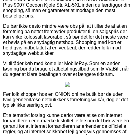
Plus 9007 Cocoon Kjole Str. XL-5XL inden du færdiggør din
shopping, så man er garanteret at modtage den mest
betalelige pris.
Du bør ikke desto mindre være obs på, at i tilfælde af at en
forretning på nettet frembyder produkter til en salgspris der
kan virke kolossalt favorabel, så bør det for det meste være
et bevis på en snydagtig netshop. Shopping med kort er
heldigvis indbefattet af en vedtægt, der redder folk imod
snydagtige webbutikker.
Vi tilråder køb med kort eller MobilePay. Som en anden
løsning bør du bruge et afbetalingstilbud som fx ViaBill, når
du agter at klare betalingen over et længere tidsrum.
Før folk shopper hos en ONION online butik bør de uden
tvivl gennemlæse netbutikkens forretningsvilkår, dog er det
typisk ikke særlig sjovt.
Et alternativt forslag kunne derfor være at se om internet
forhandleren er e-mærke tilsluttet, eftersom det bør være en
garanti for at internet forhandleren anerkender de officielle
regler, og at internet selskabet lejlighedsvis gennemses af