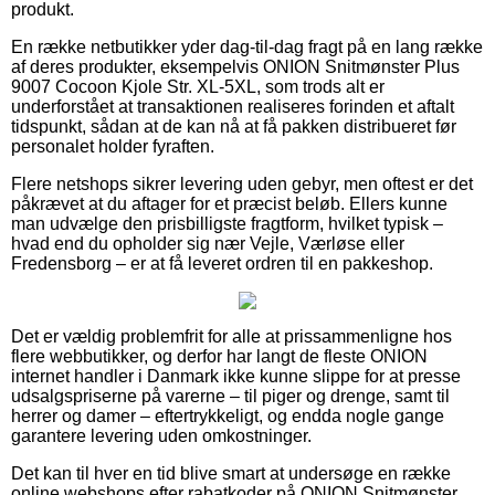
produkt.
En række netbutikker yder dag-til-dag fragt på en lang række
af deres produkter, eksempelvis ONION Snitmønster Plus
9007 Cocoon Kjole Str. XL-5XL, som trods alt er
underforstået at transaktionen realiseres forinden et aftalt
tidspunkt, sådan at de kan nå at få pakken distribueret før
personalet holder fyraften.
Flere netshops sikrer levering uden gebyr, men oftest er det
påkrævet at du aftager for et præcist beløb. Ellers kunne
man udvælge den prisbilligste fragtform, hvilket typisk –
hvad end du opholder sig nær Vejle, Værløse eller
Fredensborg – er at få leveret ordren til en pakkeshop.
Det er vældig problemfrit for alle at prissammenligne hos
flere webbutikker, og derfor har langt de fleste ONION
internet handler i Danmark ikke kunne slippe for at presse
udsalgspriserne på varerne – til piger og drenge, samt til
herrer og damer – eftertrykkeligt, og endda nogle gange
garantere levering uden omkostninger.
Det kan til hver en tid blive smart at undersøge en række
online webshops efter rabatkoder på ONION Snitmønster