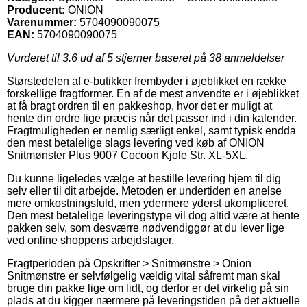
Producent:
ONION
Varenummer:
5704090090075
EAN:
5704090090075
Vurderet til
3.6
ud af 5 stjerner baseret på
38
anmeldelser
Størstedelen af e-butikker frembyder i øjeblikket en række
forskellige fragtformer. En af de mest anvendte er i øjeblikket
at få bragt ordren til en pakkeshop, hvor det er muligt at
hente din ordre lige præcis når det passer ind i din kalender.
Fragtmuligheden er nemlig særligt enkel, samt typisk endda
den mest betalelige slags levering ved køb af ONION
Snitmønster Plus 9007 Cocoon Kjole Str. XL-5XL.
Du kunne ligeledes vælge at bestille levering hjem til dig
selv eller til dit arbejde. Metoden er undertiden en anelse
mere omkostningsfuld, men ydermere yderst ukompliceret.
Den mest betalelige leveringstype vil dog altid være at hente
pakken selv, som desværre nødvendiggør at du lever lige
ved online shoppens arbejdslager.
Fragtperioden på Opskrifter > Snitmønstre > Onion
Snitmønstre er selvfølgelig vældig vital såfremt man skal
bruge din pakke lige om lidt, og derfor er det virkelig på sin
plads at du kigger nærmere på leveringstiden på det aktuelle