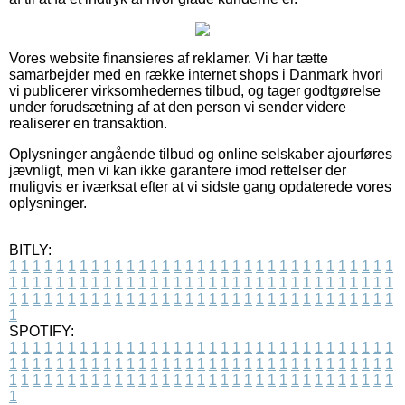
Vores website finansieres af reklamer. Vi har tætte
samarbejder med en række internet shops i Danmark hvori
vi publicerer virksomhedernes tilbud, og tager godtgørelse
under forudsætning af at den person vi sender videre
realiserer en transaktion.
Oplysninger angående tilbud og online selskaber ajourføres
jævnligt, men vi kan ikke garantere imod rettelser der
muligvis er iværksat efter at vi sidste gang opdaterede vores
oplysninger.
BITLY:
1
1
1
1
1
1
1
1
1
1
1
1
1
1
1
1
1
1
1
1
1
1
1
1
1
1
1
1
1
1
1
1
1
1
1
1
1
1
1
1
1
1
1
1
1
1
1
1
1
1
1
1
1
1
1
1
1
1
1
1
1
1
1
1
1
1
1
1
1
1
1
1
1
1
1
1
1
1
1
1
1
1
1
1
1
1
1
1
1
1
1
1
1
1
1
1
1
1
1
1
SPOTIFY:
1
1
1
1
1
1
1
1
1
1
1
1
1
1
1
1
1
1
1
1
1
1
1
1
1
1
1
1
1
1
1
1
1
1
1
1
1
1
1
1
1
1
1
1
1
1
1
1
1
1
1
1
1
1
1
1
1
1
1
1
1
1
1
1
1
1
1
1
1
1
1
1
1
1
1
1
1
1
1
1
1
1
1
1
1
1
1
1
1
1
1
1
1
1
1
1
1
1
1
1