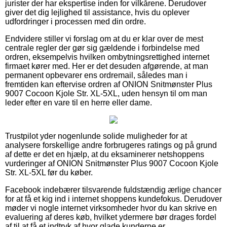
jurister der har ekspertise inden for vilkårene. Derudover
giver det dig lejlighed til assistance, hvis du oplever
udfordringer i processen med din ordre.
Endvidere stiller vi forslag om at du er klar over de mest
centrale regler der gør sig gældende i forbindelse med
ordren, eksempelvis hvilken ombytningsrettighed internet
firmaet kører med. Her er det desuden afgørende, at man
permanent opbevarer ens ordremail, således man i
fremtiden kan eftervise ordren af ONION Snitmønster Plus
9007 Cocoon Kjole Str. XL-5XL, uden hensyn til om man
leder efter en vare til en herre eller dame.
Trustpilot yder nogenlunde solide muligheder for at
analysere forskellige andre forbrugeres ratings og på grund
af dette er det en hjælp, at du eksaminerer netshoppens
vurderinger af ONION Snitmønster Plus 9007 Cocoon Kjole
Str. XL-5XL før du køber.
Facebook indebærer tilsvarende fuldstændig ærlige chancer
for at få et kig ind i internet shoppens kundefokus. Derudover
møder vi nogle internet virksomheder hvor du kan skrive en
evaluering af deres køb, hvilket ydermere bør drages fordel
af til at få et indtryk af hvor glade kunderne er.