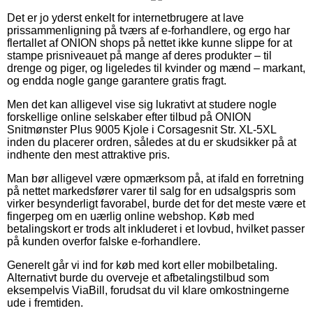
Det er jo yderst enkelt for internetbrugere at lave
prissammenligning på tværs af e-forhandlere, og ergo har
flertallet af ONION shops på nettet ikke kunne slippe for at
stampe prisniveauet på mange af deres produkter – til
drenge og piger, og ligeledes til kvinder og mænd – markant,
og endda nogle gange garantere gratis fragt.
Men det kan alligevel vise sig lukrativt at studere nogle
forskellige online selskaber efter tilbud på ONION
Snitmønster Plus 9005 Kjole i Corsagesnit Str. XL-5XL
inden du placerer ordren, således at du er skudsikker på at
indhente den mest attraktive pris.
Man bør alligevel være opmærksom på, at ifald en forretning
på nettet markedsfører varer til salg for en udsalgspris som
virker besynderligt favorabel, burde det for det meste være et
fingerpeg om en uærlig online webshop. Køb med
betalingskort er trods alt inkluderet i et lovbud, hvilket passer
på kunden overfor falske e-forhandlere.
Generelt går vi ind for køb med kort eller mobilbetaling.
Alternativt burde du overveje et afbetalingstilbud som
eksempelvis ViaBill, forudsat du vil klare omkostningerne
ude i fremtiden.