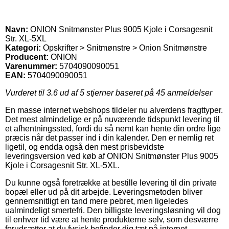
Navn:
ONION Snitmønster Plus 9005 Kjole i Corsagesnit
Str. XL-5XL
Kategori:
Opskrifter > Snitmønstre > Onion Snitmønstre
Producent:
ONION
Varenummer:
5704090090051
EAN:
5704090090051
Vurderet til
3.6
ud af 5 stjerner baseret på
45
anmeldelser
En masse internet webshops tildeler nu alverdens fragttyper.
Det mest almindelige er på nuværende tidspunkt levering til
et afhentningssted, fordi du så nemt kan hente din ordre lige
præcis når det passer ind i din kalender. Den er nemlig ret
ligetil, og endda også den mest prisbevidste
leveringsversion ved køb af ONION Snitmønster Plus 9005
Kjole i Corsagesnit Str. XL-5XL.
Du kunne også foretrække at bestille levering til din private
bopæl eller ud på dit arbejde. Leveringsmetoden bliver
gennemsnitligt en tand mere pebret, men ligeledes
ualmindeligt smertefri. Den billigste leveringsløsning vil dog
til enhver tid være at hente produkterne selv, som desværre
forudsætter at du fysisk befinder dig tæt på internet