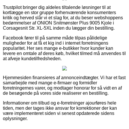
Trustpilot bringer dig aldeles tiltalende løsninger til at
kortlægge en stor gruppe forhenværende konsumenters
kritik og herved slår vi et slag for, at du beser webshoppens
bedømmelser af ONION Snitmønster Plus 9005 Kjole i
Corsagesnit Str. XL-5XL inden du lægger din bestilling.
Facebook fører til på samme måde tilpas pålidelige
muligheder for at få et kig ind i internet forretningens
popularitet. Her ses mange e-butikker hvor kunder kan
levere en omtale af deres køb, hvilket tilmed må anvendes til
at afveje kundetilfredsheden.
Hjemmesiden finansieres af annonceindtægter. Vi har et fast
samarbejde med mange e-firmaer og formidler
forretningernes varer, og modtager honorar for så vidt en af
de besøgende på vores side realiserer en bestilling.
Informationer om tilbud og e-forretninger ajourføres hele
tiden, men der tages ikke ansvar for korrektioner der kan
være implementeret siden vi senest opdaterede sidens
oplysninger.