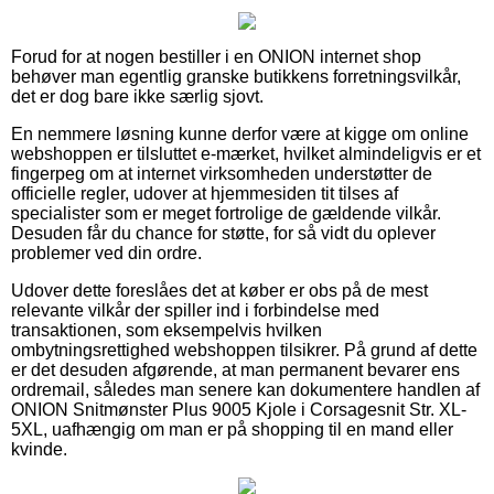
Forud for at nogen bestiller i en ONION internet shop
behøver man egentlig granske butikkens forretningsvilkår,
det er dog bare ikke særlig sjovt.
En nemmere løsning kunne derfor være at kigge om online
webshoppen er tilsluttet e-mærket, hvilket almindeligvis er et
fingerpeg om at internet virksomheden understøtter de
officielle regler, udover at hjemmesiden tit tilses af
specialister som er meget fortrolige de gældende vilkår.
Desuden får du chance for støtte, for så vidt du oplever
problemer ved din ordre.
Udover dette foreslåes det at køber er obs på de mest
relevante vilkår der spiller ind i forbindelse med
transaktionen, som eksempelvis hvilken
ombytningsrettighed webshoppen tilsikrer. På grund af dette
er det desuden afgørende, at man permanent bevarer ens
ordremail, således man senere kan dokumentere handlen af
ONION Snitmønster Plus 9005 Kjole i Corsagesnit Str. XL-
5XL, uafhængig om man er på shopping til en mand eller
kvinde.