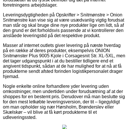
forretningens arbejdslager.
Leveringsdygtigheden på Opskrifter > Snitmønstre > Onion
Snitmønstre kan vise sig at være usædvanlig vigtig forudsat
man står og skal bruge dine nye produkter lige om lidt, så af
den grund er det forholdsvis passende at vi kontrollerer den
anslåede leveringstid på det respektive produkt.
Masser af internet outlets giver levering på næste hverdag
på en række af deres produkter, eksempelvis ONION
Snitmønster Plus 9005 Kjole i Corsagesnit Str. XL-5XL, men
det tager udgangspunkt i at du bestiller tidligere end et
angivent tidspunkt, sådan at de har mulighed for at nå at få
produkterne sendt afsted forinden logistikpersonalet drager
hjemad.
Nogle enkelte online forhandlere yder levering uden
omkostninger, men undertiden under forudsætning af at der
shoppes for en bestemt pris. Derudover må man beslutte sig
for den mest letkøbte leveringsversion, der tit – ligegyldigt
om man opholder sig nær Hørsholm, Brønderslev eller
Skælskør – vil blive at få kørt produkterne til et
udleveringssted.