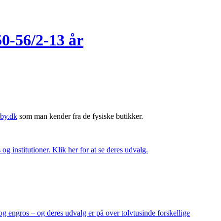
0-56/2-13 år
by.dk
som man kender fra de fysiske butikker.
og institutioner. Klik her for at se deres udvalg.
og engros – og deres udvalg er på over tolvtusinde forskellige