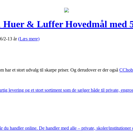
 Huer & Luffer Hovedmål med 5
6/2-13 år
(Læs mere)
m har et stort udvalg til skarpe priser. Og derudover er der også
CChob
ig levering og et stort sortiment som de sælger både til private, engros 
du handler online. De handler med alle – private, skoler/institutioner 