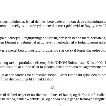
ingsmuligheder. En af de mest benyttede er nu om dage afhentningsstede
et så fremkommelig, samt ofte ydermere den mest prisbevidste fragttyp
 ud på dit arbejde. Fragtløsningen viser sig oftest en kende mere bekoste
den løsning er betinget af at du lever i nærheden af e-forhandlerens adre
re meget betydningsfuld forudsat du står og skal bruge din ordre om et 
 en lang række produkter, eksempelvis ONION Snitmønster Kids 40001 
har udsigt til at kunne nå at få pakken afsted forinden de lageransatte d
digt at der handles for et fastslået beløb. Ellers kunne du gribe den mind
bringe din bestilling til en pakkeshop.
em til de bedste priser fra diverse online selskaber, og derfor har flerta
il herrer og damer – betydeligt, og endda nogle gange frembyde fragtfri 