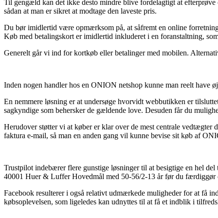
Til gengæld kan det ikke desto mindre blive fordelagtigt at efterpr
sådan at man er sikret at modtage den laveste pris.
Du bør imidlertid være opmærksom på, at såfremt en online forretning t
Køb med betalingskort er imidlertid inkluderet i en foranstaltning, s
Generelt går vi ind for kortkøb eller betalinger med mobilen. Alternati
Inden nogen handler hos en ONION netshop kunne man reelt have øje f
En nemmere løsning er at undersøge hvorvidt webbutikken er tilslutte
sagkyndige som behersker de gældende love. Desuden får du mulighed f
Herudover støtter vi at køber er klar over de mest centrale vedtægter d
faktura e-mail, så man en anden gang vil kunne bevise sit køb af 
Trustpilot indebærer flere gunstige løsninger til at besigtige en hel 
40001 Huer & Luffer Hovedmål med 50-56/2-13 år før du færdiggør 
Facebook resulterer i også relativt udmærkede muligheder for at få i
købsoplevelsen, som ligeledes kan udnyttes til at få et indblik i tilfr