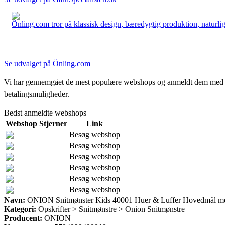
Önling.com tror på klassisk design, bæredygtig produktion, naturlige
Se udvalget på Önling.com
Vi har gennemgået de mest populære webshops og anmeldt dem med stjern
betalingsmuligheder.
Bedst anmeldte webshops
Webshop
Stjerner
Link
Besøg webshop
Besøg webshop
Besøg webshop
Besøg webshop
Besøg webshop
Besøg webshop
Navn:
ONION Snitmønster Kids 40001 Huer & Luffer Hovedmål me
Kategori:
Opskrifter > Snitmønstre > Onion Snitmønstre
Producent:
ONION