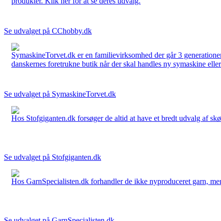
produkter. Klik her for at se deres udvalg.
Se udvalget på CChobby.dk
SymaskineTorvet.dk er en familievirksomhed der går 3 generationer t
danskernes foretrukne butik når der skal handles ny symaskine eller 
Se udvalget på SymaskineTorvet.dk
Hos Stofgiganten.dk forsøger de altid at have et bredt udvalg af skø
Se udvalget på Stofgiganten.dk
Hos GarnSpecialisten.dk forhandler de ikke nyproduceret garn, men op
Se udvalget på GarnSpecialisten.dk