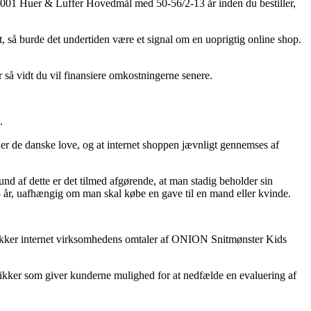
40001 Huer & Luffer Hovedmål med 50-56/2-13 år inden du bestiller,
t, så burde det undertiden være et signal om en uoprigtig online shop.
r så vidt du vil finansiere omkostningerne senere.
.
er de danske love, og at internet shoppen jævnligt gennemses af
und af dette er det tilmed afgørende, at man stadig beholder sin
r, uafhængig om man skal købe en gave til en mand eller kvinde.
du tjekker internet virksomhedens omtaler af ONION Snitmønster Kids
tikker som giver kunderne mulighed for at nedfælde en evaluering af