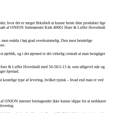
r, hvor det er meget fleksibelt at kunne hente dine produkter lige
e ved køb af ONION Snitmønster Kids 40001 Huer & Luffer Hovedmål
lig, men endda i høj grad overkommelig. Den mest betalelige
sse.
øjeblik, og i det øjemed er det virkelig centralt at man besigtiger
Huer & Luffer Hovedmål med 50-56/2-13 år, som alligevel står og
rager hjemad.
st kostelige type af levering, hvilket typisk – hvad end man er ved
llet af ONION internet foretagender ikke kunne slippe for at nedskære
levering.