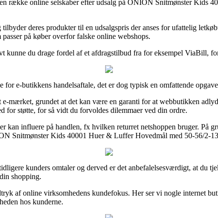
øve en række online selskaber efter udsalg på ONION Snitmønster Kids 
ilbyder deres produkter til en udsalgspris der anses for ufattelig letkøb
om passer på køber overfor falske online webshops.
vt kunne du drage fordel af et afdragstilbud fra for eksempel ViaBill, fo
or e-butikkens handelsaftale, det er dog typisk en omfattende opgave
t e-mærket, grundet at det kan være en garanti for at webbutikken adlyd
or støtte, for så vidt du forvoldes dilemmaer ved din ordre.
er kan influere på handlen, fx hvilken returret netshoppen bruger. På gr
ONION Snitmønster Kids 40001 Huer & Luffer Hovedmål med 50-56/2-13 å
del tidligere kunders omtaler og derved er det anbefalelsesværdigt, at 
din shopping.
ndtryk af online virksomhedens kundefokus. Her ser vi nogle internet bu
edsheden hos kunderne.