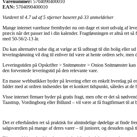
Varenummer:
5704090400010
EAN:
5704090400010
Vurderet til
4.7
ud af 5 stjerner baseret på
33
anmeldelser
Mange internet varehuse frembyder nu om dage et stort udvalg af lever
præcis når det passer ind i din kalender. Fragtløsningen er altså r
med 50-56/2-13 år.
Du kan alternativt udse dig at vælge at få udbragt til din bolig eller
leveringsløsning vil dog til enhver tid være at hente ordren selv, men 
Leveringstiden på Opskrifter > Snitmønstre > Onion Snitmønstre kan væ
den forventede leveringstid på den relevante vare.
En masse webbutikker byder på levering efter en enkelt hverdag på
falder med at ordren indsendes før et konkret tidspunkt, således at de 
Visse internet firmaer byder på gratis fragt, men ofte er det så nødven
Taastrup, Vordingborg eller Billund – vil være at få fragtfirmaet til at 
Det er efterhånden ret så praktisk for almindelige dødelige at finde fr
salgsværdien på mange af deres varer – til juniorer, og desuden også t