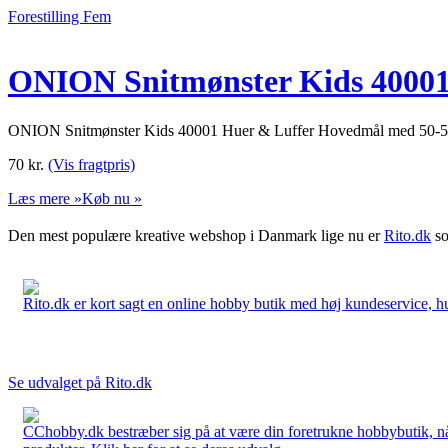
Forestilling Fem
ONION Snitmønster Kids 40001
ONION Snitmønster Kids 40001 Huer & Luffer Hovedmål med 50-5
70
kr.
(Vis fragtpris)
Læs mere »
Køb nu »
Den mest populære kreative webshop i Danmark lige nu er
Rito.dk
so
Rito.dk er kort sagt en online hobby butik med høj kundeservice, hurt
Se udvalget på Rito.dk
CChobby.dk bestræber sig på at være din foretrukne hobbybutik, når 