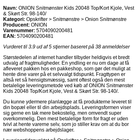
Navn:
ONION Snitmønster Kids 20048 Top/Kort Kjole, Vest
& Skørt Str. 98-140/
Kategori:
Opskrifter > Snitmønstre > Onion Snitmønstre
Producent:
ONION
Varenummer:
5704090200481
EAN:
5704090200481
Vurderet til
3.9
ud af 5 stjerner baseret på
38
anmeldelser
Størstedelen af internet handler tilbyder heldigvis et bredt
udvalg af fragtmuligheder. En yndling er nu om dage at få
afleveret pakken hos en pakkeshop, som gør det muligt at
hente dine varer på et selvvalgt tidspunkt. Fragttypen er
altså ret så hensigtsmæssig, samt oftest også den mest
betalelige leveringsmetode ved køb af ONION Snitmønster
Kids 20048 Top/Kort Kjole, Vest & Skørt Str. 98-140/.
Du kunne ydermere planlægge at få produkterne leveret til
din bopæl eller til din arbejdsplads. Leveringsformen viser
sig gerne en tak mere bekostelig, men omvendt super
overkommelig. Den mest betalelige form for fragt er uden
tvivl at hente varerne selv, som jo stiller krav om at du bor
nær webshoppens arbejdslager.