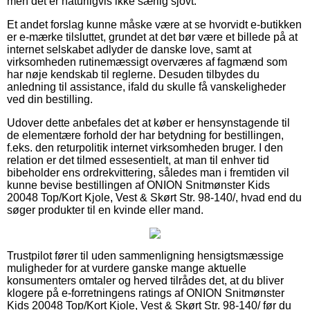
men det er naturligvis ikke særlig sjovt.
Et andet forslag kunne måske være at se hvorvidt e-butikken
er e-mærke tilsluttet, grundet at det bør være et billede på at
internet selskabet adlyder de danske love, samt at
virksomheden rutinemæssigt overværes af fagmænd som
har nøje kendskab til reglerne. Desuden tilbydes du
anledning til assistance, ifald du skulle få vanskeligheder
ved din bestilling.
Udover dette anbefales det at køber er hensynstagende til
de elementære forhold der har betydning for bestillingen,
f.eks. den returpolitik internet virksomheden bruger. I den
relation er det tilmed essesentielt, at man til enhver tid
bibeholder ens ordrekvittering, således man i fremtiden vil
kunne bevise bestillingen af ONION Snitmønster Kids
20048 Top/Kort Kjole, Vest & Skørt Str. 98-140/, hvad end du
søger produkter til en kvinde eller mand.
Trustpilot fører til uden sammenligning hensigtsmæssige
muligheder for at vurdere ganske mange aktuelle
konsumenters omtaler og herved tilrådes det, at du bliver
klogere på e-forretningens ratings af ONION Snitmønster
Kids 20048 Top/Kort Kjole, Vest & Skørt Str. 98-140/ før du