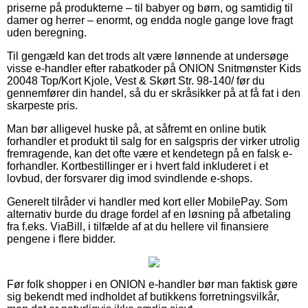
priserne på produkterne – til babyer og børn, og samtidig til
damer og herrer – enormt, og endda nogle gange love fragt
uden beregning.
Til gengæld kan det trods alt være lønnende at undersøge
visse e-handler efter rabatkoder på ONION Snitmønster Kids
20048 Top/Kort Kjole, Vest & Skørt Str. 98-140/ før du
gennemfører din handel, så du er skråsikker på at få fat i den
skarpeste pris.
Man bør alligevel huske på, at såfremt en online butik
forhandler et produkt til salg for en salgspris der virker utrolig
fremragende, kan det ofte være et kendetegn på en falsk e-
forhandler. Kortbestillinger er i hvert fald inkluderet i et
lovbud, der forsvarer dig imod svindlende e-shops.
Generelt tilråder vi handler med kort eller MobilePay. Som
alternativ burde du drage fordel af en løsning på afbetaling
fra f.eks. ViaBill, i tilfælde af at du hellere vil finansiere
pengene i flere bidder.
Før folk shopper i en ONION e-handler bør man faktisk gøre
sig bekendt med indholdet af butikkens forretningsvilkår,