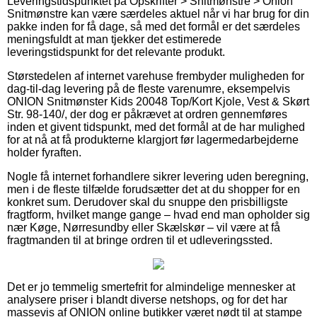
Leveringstidspunktet på Opskrifter > Snitmønstre > Onion
Snitmønstre kan være særdeles aktuel når vi har brug for din
pakke inden for få dage, så med det formål er det særdeles
meningsfuldt at man tjekker det estimerede
leveringstidspunkt for det relevante produkt.
Størstedelen af internet varehuse frembyder muligheden for
dag-til-dag levering på de fleste varenumre, eksempelvis
ONION Snitmønster Kids 20048 Top/Kort Kjole, Vest & Skørt
Str. 98-140/, der dog er påkrævet at ordren gennemføres
inden et givent tidspunkt, med det formål at de har mulighed
for at nå at få produkterne klargjort før lagermedarbejderne
holder fyraften.
Nogle få internet forhandlere sikrer levering uden beregning,
men i de fleste tilfælde forudsætter det at du shopper for en
konkret sum. Derudover skal du snuppe den prisbilligste
fragtform, hvilket mange gange – hvad end man opholder sig
nær Køge, Nørresundby eller Skælskør – vil være at få
fragtmanden til at bringe ordren til et udleveringssted.
Det er jo temmelig smertefrit for almindelige mennesker at
analysere priser i blandt diverse netshops, og for det har
massevis af ONION online butikker været nødt til at stampe