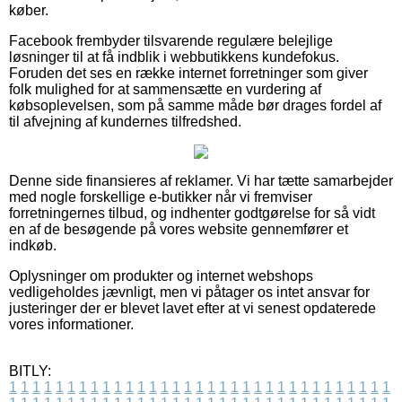
køber.
Facebook frembyder tilsvarende regulære belejlige
løsninger til at få indblik i webbutikkens kundefokus.
Foruden det ses en række internet forretninger som giver
folk mulighed for at sammensætte en vurdering af
købsoplevelsen, som på samme måde bør drages fordel af
til afvejning af kundernes tilfredshed.
Denne side finansieres af reklamer. Vi har tætte samarbejder
med nogle forskellige e-butikker når vi fremviser
forretningernes tilbud, og indhenter godtgørelse for så vidt
en af de besøgende på vores website gennemfører et
indkøb.
Oplysninger om produkter og internet webshops
vedligeholdes jævnligt, men vi påtager os intet ansvar for
justeringer der er blevet lavet efter at vi senest opdaterede
vores informationer.
BITLY:
1
1
1
1
1
1
1
1
1
1
1
1
1
1
1
1
1
1
1
1
1
1
1
1
1
1
1
1
1
1
1
1
1