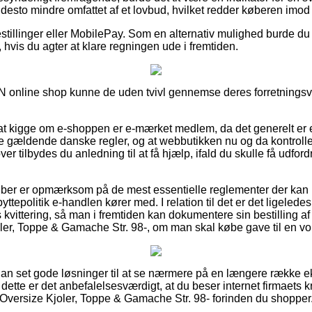
desto mindre omfattet af et lovbud, hvilket redder køberen imod f
bestillinger eller MobilePay. Som en alternativ mulighed burde du
hvis du agter at klare regningen ude i fremtiden.
N online shop kunne de uden tvivl gennemse deres forretningsvi
at kigge om e-shoppen er e-mærket medlem, da det generelt er e
de gældende danske regler, og at webbutikken nu og da kontroller
ver tilbydes du anledning til at få hjælp, ifald du skulle få udfor
køber er opmærksom på de mest essentielle reglementer der kan 
ttepolitik e-handlen kører med. I relation til det er det ligelede
 kvittering, så man i fremtiden kan dokumentere sin bestilling 
er, Toppe & Gamache Str. 98-, om man skal købe gave til en vok
ådan set gode løsninger til at se nærmere på en længere række 
 dette er det anbefalelsesværdigt, at du beser internet firmaets k
Oversize Kjoler, Toppe & Gamache Str. 98- forinden du shopper