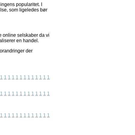
ingens popularitet. I
else, som ligeledes bør
e online selskaber da vi
liserer en handel.
forandringer der
1
1
1
1
1
1
1
1
1
1
1
1
1
1
1
1
1
1
1
1
1
1
1
1
1
1
1
1
1
1
1
1
1
1
1
1
1
1
1