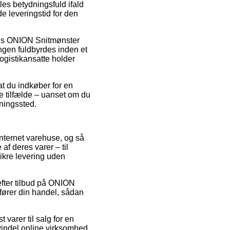
es betydningsfuld ifald
de leveringstid for den
lvis ONION Snitmønster
ngen fuldbyrdes inden et
logistikansatte holder
at du indkøber for en
e tilfælde – uanset om du
tningssted.
internet varehuse, og så
f deres varer – til
sikre levering uden
 efter tilbud på ONION
ører din handel, sådan
varer til salg for en
vindel online virksomhed.