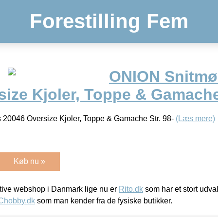
Forestilling Fem
ONION Snitmø
ize Kjoler, Toppe & Gamache 
 20046 Oversize Kjoler, Toppe & Gamache Str. 98-
(Læs mere)
Køb nu »
ive webshop i Danmark lige nu er
Rito.dk
som har et stort udval
Chobby.dk
som man kender fra de fysiske butikker.