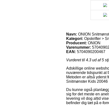
Navn:
ONION Snitmønster
Kategori:
Opskrifter > S
Producent:
ONION
Varenummer:
5704090
EAN:
5704090200467
Vurderet til
4.3
ud af 5 st
Adskillige online webshop
nuværende tidspunkt at få
Metoden er altså yderst 
Snitmønster Kids 20046 
Du kunne også planlægge a
sig for det meste en ane
levering vil dog altid vi
befinder dig tæt på e-fo