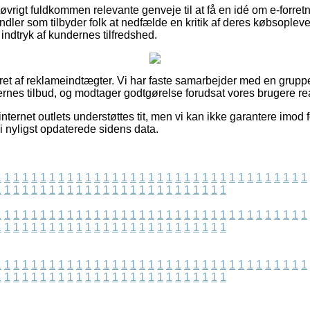
 øvrigt fuldkommen relevante genveje til at få en idé om e-forretn
dler som tilbyder folk at nedfælde en kritik af deres købsoplev
 indtryk af kundernes tilfredshed.
eret af reklameindtægter. Vi har faste samarbejder med en grupp
rnes tilbud, og modtager godtgørelse forudsat vores brugere rea
internet outlets understøttes tit, men vi kan ikke garantere imod 
vi nyligst opdaterede sidens data.
1
1
1
1
1
1
1
1
1
1
1
1
1
1
1
1
1
1
1
1
1
1
1
1
1
1
1
1
1
1
1
1
1
1
1
1
1
1
1
1
1
1
1
1
1
1
1
1
1
1
1
1
1
1
1
1
1
1
1
1
1
1
1
1
1
1
1
1
1
1
1
1
1
1
1
1
1
1
1
1
1
1
1
1
1
1
1
1
1
1
1
1
1
1
1
1
1
1
1
1
1
1
1
1
1
1
1
1
1
1
1
1
1
1
1
1
1
1
1
1
1
1
1
1
1
1
1
1
1
1
1
1
1
1
1
1
1
1
1
1
1
1
1
1
1
1
1
1
1
1
1
1
1
1
1
1
1
1
1
1
1
1
1
1
1
1
1
1
1
1
1
1
1
1
1
1
1
1
1
1
1
1
1