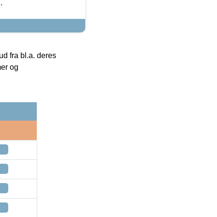
.
 fra bl.a. deres
mer og