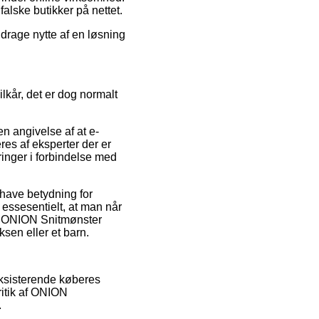
alske butikker på nettet.
 drage nytte af en løsning
lkår, det er dog normalt
n angivelse af at e-
es af eksperter der er
dringer i forbindelse med
have betydning for
s essesentielt, at man når
af ONION Snitmønster
sen eller et barn.
eksisterende køberes
ritik af ONION
.