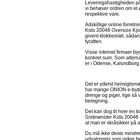
Leveringshastigheden på
vi behøver ordren om et øj
respektive vare.
Adskillige online forret
Kids 20046 Oversize Kjol
givent klokkeslæt, sådan 
fyraften.
Visse internet firmaer by
konkret sum. Som alterna
er i Odense, Kalundborg e
Det er yderst hensigtsmæs
har mange ONION e-butik
drenge og piger, lige så 
beregning.
Det kan dog til hver en t
Snitmønster Kids 20046 
at man er skråsikker på a
Du må ikke desto mindre v
udsalgspris som virker be