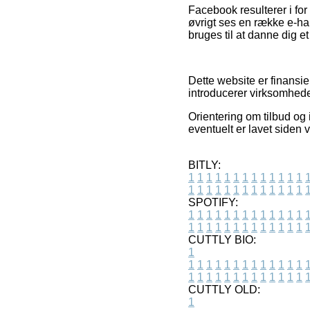
Facebook resulterer i for
øvrigt ses en række e-han
bruges til at danne dig et
Dette website er finansi
introducerer virksomhede
Orientering om tilbud og 
eventuelt er lavet siden 
BITLY:
1
1
1
1
1
1
1
1
1
1
1
1
1
1
1
1
1
1
1
1
1
1
1
1
1
1
SPOTIFY:
1
1
1
1
1
1
1
1
1
1
1
1
1
1
1
1
1
1
1
1
1
1
1
1
1
1
CUTTLY BIO:
1
1
1
1
1
1
1
1
1
1
1
1
1
1
1
1
1
1
1
1
1
1
1
1
1
1
1
CUTTLY OLD:
1