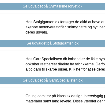
Se udvalget på SymaskineTorvet.dk
Hos Stofgiganten.dk forsøger de altid at have et
skønne metervarestoffer, snitmønstre og sytilbehø
deres udvalg.
Se udvalget på Stofgiganten.dk
Hos GarnSpecialisten.dk forhandler de ikke ny
opkøber restpartier direkte fra fabrikkerne. Derf
altid garn til skarpe priser. Klik her for at se der
Se udvalget på GarnSpecialisten.dk
Önling.com tror på klassisk design, bæredygtig p
materialer samt lang levetid. Disse værdier gen