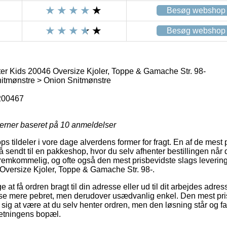
Besøg webshop
Besøg webshop
 Kids 20046 Oversize Kjoler, Toppe & Gamache Str. 98-
nitmønstre > Onion Snitmønstre
200467
jerner baseret på
10
anmeldelser
s tildeler i vore dage alverdens former for fragt. En af de mest
 sendt til en pakkeshop, hvor du selv afhenter bestillingen når d
fremkommelig, og ofte også den mest prisbevidste slags leveri
Oversize Kjoler, Toppe & Gamache Str. 98-.
t få ordren bragt til din adresse eller ud til dit arbejdes adre
lse mere pebret, men derudover usædvanlig enkel. Den mest pris
se sig at være at du selv henter ordren, men den løsning står og f
rretningens bopæl.