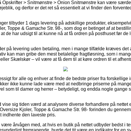
 Opskrifter > Snitmønstre > Onion Snitmønstre kan være særdel
eblik, og derfor er det ret så essentielt at vi finder den forvente
ninger tilbyder 1 dags levering på adskillige produkter, eksempe
er, Toppe & Gamache Str. 98-, som dog er betinget af at bestilli
at de har udsigt til at kunne nå at få ordren på posthuset før de 
der på levering uden betaling, men i mange tilfælde kræves det 
tiv kan man gribe den mest betalelige fragtløsning, som i mang
ller Skælskør – vil være at få dem til at køre ordren til et afhen
sigt for alle og enhver at finde de bedste priser fra forskellige 
ker ikke kunne lade være med at nedbringe priserne på mange a
vel som til damer og herrer – betydeligt, og endda nogle gange 
id vise sig tiden værd at analysere diverse forhandlere på nettet
Oversize Kjoler, Toppe & Gamache Str. 98- forinden du gennemf
t indhente den laveste pris.
ære årvågen med, at hvis en butik på nettet udbyder bedst i test 
synderligt fremragende, burde det tit være en indikator for en s