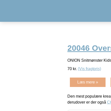
20046 Overs
ONION Snitmønster Kids
70
kr.
(Vis fragtpris)
Læs mere »
Den mest populære kreat
derudover er der også
C