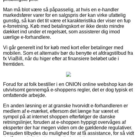
Man må blot være så påpasselig, at hvis en e-handler
markedsfører varer for en salgspris der kan virke ufattelig
gunstig, så kan det tit være et karakteristika der viser en fup
e-forretning. Køb med betalingskort er ikke desto mindre
dækket ind under et regelsæt, som assisterer dig imod
uærlige e-forhandlere.
Vi går generelt ind for køb med kort eller betalinger med
mobilen. Som et alternativ bør du benytte et afdragstilbud fra
fx ViaBill, når du higer efter at finansiere beløbet ude i
fremtiden.
Forud for at folk bestiller i en ONION online webshop kan de
utvivlsomt gennemgå e-shoppens regler, det er dog typisk et
omfattende arbejde.
En anden løsning er at granske hvorvidt e-forhandleren er
medlem af e-mærket, eftersom det længe har været et
sympol på at internet shoppen efterfølger de danske
retningslinjer, foruden at e-shoppen hyppigt overvåges af
eksperter der har megen viden om de gældende regulativer.
Desuden tilbydes du mulighed for at få assistance, for så vidt