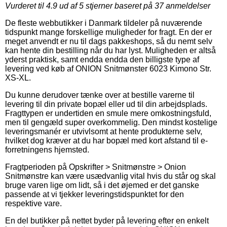
Vurderet til
4.9
ud af 5 stjerner baseret på
37
anmeldelser
De fleste webbutikker i Danmark tildeler på nuværende
tidspunkt mange forskellige muligheder for fragt. En der er
meget anvendt er nu til dags pakkeshops, så du nemt selv
kan hente din bestilling når du har lyst. Muligheden er altså
yderst praktisk, samt endda endda den billigste type af
levering ved køb af ONION Snitmønster 6023 Kimono Str.
XS-XL.
Du kunne derudover tænke over at bestille varerne til
levering til din private bopæl eller ud til din arbejdsplads.
Fragttypen er undertiden en smule mere omkostningsfuld,
men til gengæld super overkommelig. Den mindst kostelige
leveringsmanér er utvivlsomt at hente produkterne selv,
hvilket dog kræver at du har bopæl med kort afstand til e-
forretningens hjemsted.
Fragtperioden på Opskrifter > Snitmønstre > Onion
Snitmønstre kan være usædvanlig vital hvis du står og skal
bruge varen lige om lidt, så i det øjemed er det ganske
passende at vi tjekker leveringstidspunktet for den
respektive vare.
En del butikker på nettet byder på levering efter en enkelt