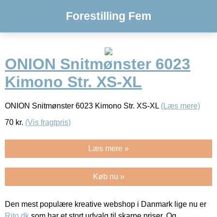
Forestilling Fem
ONION Snitmønster 6023
Kimono Str. XS-XL
ONION Snitmønster 6023 Kimono Str. XS-XL
(Læs mere)
70
kr.
(Vis fragtpris)
Læs mere »
Køb nu »
Den mest populære kreative webshop i Danmark lige nu er
Rito.dk
som har et stort udvalg til skarpe priser. Og