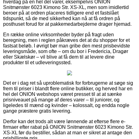
hverdag på en hel del varer, eksempelvis ONION
Snitmønster 6023 Kimono Str. XS-XL, men som imidlertid
beroer på at ordren placeres tidligere end et fastslået
tidspunkt, så de med sikkerhed kan nå at få ordren på
posthuset forud for at pakkemedarbejderne drager hjemad.
En række online virksomheder byder på fragt uden
beregning, men i reglen påkræves det at du shopper for et
fastsat beløb. I øvrigt bør man gribe den mest prisbevidste
leveringsmåde, som ofte – om du bor i Fredericia, Dragør
eller Skælskør – vil blive at få dem til at levere dine
produkter til et udleveringssted.
Det er i dag ret så uproblematisk for forbrugerne at søge sig
frem til priser i blandt flere online butikker, og herved har en
hel del ONION webshops været presset til at at sænke
prisniveauet på mange af deres varer – til juniorer, og
ligeledes til mænd og kvinder – kolossalt, og endda nogle
gange præstere gratis levering.
Derfor kan det trods alt være lønnende at efterse flere e-
firmaer efter rabat på ONION Snitmønster 6023 Kimono Str.
XS-XL før du bestiller, sådan at man er sikret at antage den
prisbilligste pris.