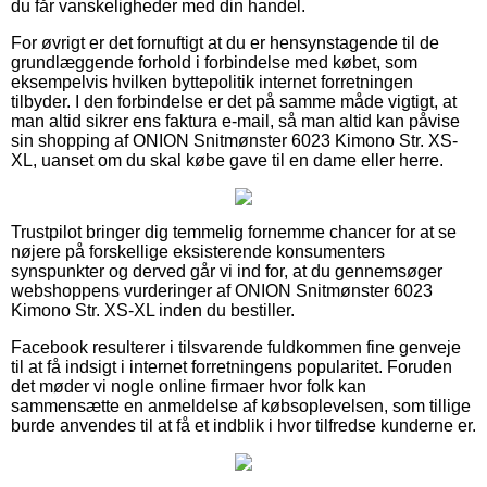
du får vanskeligheder med din handel.
For øvrigt er det fornuftigt at du er hensynstagende til de
grundlæggende forhold i forbindelse med købet, som
eksempelvis hvilken byttepolitik internet forretningen
tilbyder. I den forbindelse er det på samme måde vigtigt, at
man altid sikrer ens faktura e-mail, så man altid kan påvise
sin shopping af ONION Snitmønster 6023 Kimono Str. XS-
XL, uanset om du skal købe gave til en dame eller herre.
Trustpilot bringer dig temmelig fornemme chancer for at se
nøjere på forskellige eksisterende konsumenters
synspunkter og derved går vi ind for, at du gennemsøger
webshoppens vurderinger af ONION Snitmønster 6023
Kimono Str. XS-XL inden du bestiller.
Facebook resulterer i tilsvarende fuldkommen fine genveje
til at få indsigt i internet forretningens popularitet. Foruden
det møder vi nogle online firmaer hvor folk kan
sammensætte en anmeldelse af købsoplevelsen, som tillige
burde anvendes til at få et indblik i hvor tilfredse kunderne er.