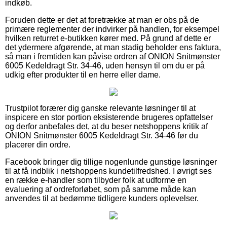
indkøb.
Foruden dette er det at foretrække at man er obs på de
primære reglementer der indvirker på handlen, for eksempel
hvilken returret e-butikken kører med. På grund af dette er
det ydermere afgørende, at man stadig beholder ens faktura,
så man i fremtiden kan påvise ordren af ONION Snitmønster
6005 Kedeldragt Str. 34-46, uden hensyn til om du er på
udkig efter produkter til en herre eller dame.
Trustpilot forærer dig ganske relevante løsninger til at
inspicere en stor portion eksisterende brugeres opfattelser
og derfor anbefales det, at du beser netshoppens kritik af
ONION Snitmønster 6005 Kedeldragt Str. 34-46 før du
placerer din ordre.
Facebook bringer dig tillige nogenlunde gunstige løsninger
til at få indblik i netshoppens kundetilfredshed. I øvrigt ses
en række e-handler som tilbyder folk at udforme en
evaluering af ordreforløbet, som på samme måde kan
anvendes til at bedømme tidligere kunders oplevelser.