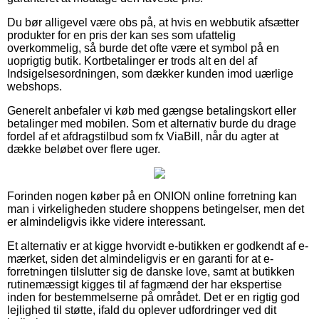
Du bør alligevel være obs på, at hvis en webbutik afsætter
produkter for en pris der kan ses som ufattelig
overkommelig, så burde det ofte være et symbol på en
uoprigtig butik. Kortbetalinger er trods alt en del af
Indsigelsesordningen, som dækker kunden imod uærlige
webshops.
Generelt anbefaler vi køb med gængse betalingskort eller
betalinger med mobilen. Som et alternativ burde du drage
fordel af et afdragstilbud som fx ViaBill, når du agter at
dække beløbet over flere uger.
Forinden nogen køber på en ONION online forretning kan
man i virkeligheden studere shoppens betingelser, men det
er almindeligvis ikke videre interessant.
Et alternativ er at kigge hvorvidt e-butikken er godkendt af e-
mærket, siden det almindeligvis er en garanti for at e-
forretningen tilslutter sig de danske love, samt at butikken
rutinemæssigt kigges til af fagmænd der har ekspertise
inden for bestemmelserne på området. Det er en rigtig god
lejlighed til støtte, ifald du oplever udfordringer ved dit