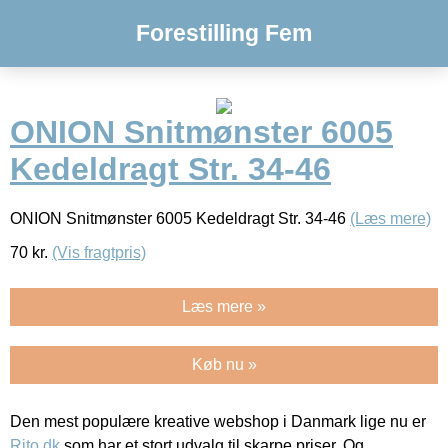
Forestilling Fem
ONION Snitmønster 6005
Kedeldragt Str. 34-46
ONION Snitmønster 6005 Kedeldragt Str. 34-46
(Læs mere)
70
kr.
(Vis fragtpris)
Læs mere »
Køb nu »
Den mest populære kreative webshop i Danmark lige nu er
Rito.dk
som har et stort udvalg til skarpe priser. Og