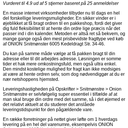
Vurderet til
4.9
ud af 5 stjerner baseret på
25
anmeldelser
En masse internet virksomheder tilbyder nu til dags en hel
del forskellige leveringsmuligheder. En sikker vinder er i
øjeblikket at få bragt ordren til en pakkeshop, fordi det giver
dig fuld fleksibilitet til at hente din ordre lige præcis når det
passer ind i din kalender. Metoden er altså ret så bekvem, og
mange gange også den mest prisbevidste fragttype ved køb
af ONION Snitmønster 6005 Kedeldragt Str. 34-46.
Du kan på samme måde vælge at få pakken bragt til din
adresse eller til dit arbejdes adresse. Løsningen er somme
tider et hak mere omkostningsfuld, men også ultra enkel.
Den mindst kostelige mulighed for fragt kan ikke modsiges
at være at hente ordren selv, som dog nødvendiggør at du er
nær netshoppens hjemsted.
Leveringshastigheden på Opskrifter > Snitmønstre > Onion
Snitmønstre er selvfølgelig super essentiel i tilfælde af at
man skal bruge din ordre med det samme, så i det øjemed er
det relativt aktuelt at du studerer det anslåede
leveringstidspunkt for den pågældende vare.
En række forretninger på nettet giver løfte om 1 hverdags
levering på en hel del varenumre, eksempelvis ONION