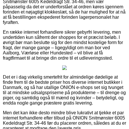
Snitmønster 6005 Kedeldragt Str. 34-46, men vær
påpasselig da det er underforstået at ordren køres igennem
forinden et nøjagtigt klokkeslæt, så de har mulighed for at nå
at få bestillingen ekspederet forinden lagerpersonalet har
fyraften.
En række internet forhandlere sikrer gebyrfri levering, men
undertiden kun såfremt der shoppes for et præcist beløb. I
øvrigt bør man beslutte sig for den mindst kostelige form for
fragt, der mange gange – ligegyldigt om man bor ved
Aalborg, Værløse eller Hundested – vil blive at få
fragtfirmaet til at bringe din ordre til et udleveringssted.
Det er i dag virkelig smertefrit for almindelige dødelige at
finde frem til de bedste priser hos diverse internet butikker i
Danmark, og så har utallige ONION e-shops set sig tvunget
til at mindske udsalgspriserne på produkterne – til drenge og
piger, og samtidig også til mænd og kvinder – betydeligt, og
endda nogle gange præstere gratis levering.
Men det kan ikke desto mindre blive lukrativt at tjekke et par
internet forhandlere efter tilbud på ONION Snitmønster 6005
Kedeldragt Str. 34-46 før du placerer ordren, således at du er
garanteret at modtage den laveste pris.