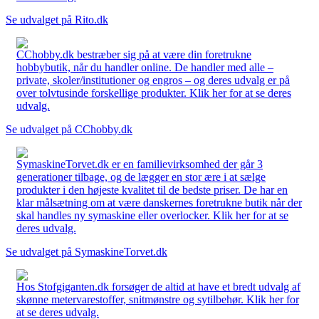
Se udvalget på Rito.dk
CChobby.dk bestræber sig på at være din foretrukne
hobbybutik, når du handler online. De handler med alle –
private, skoler/institutioner og engros – og deres udvalg er på
over tolvtusinde forskellige produkter. Klik her for at se deres
udvalg.
Se udvalget på CChobby.dk
SymaskineTorvet.dk er en familievirksomhed der går 3
generationer tilbage, og de lægger en stor ære i at sælge
produkter i den højeste kvalitet til de bedste priser. De har en
klar målsætning om at være danskernes foretrukne butik når der
skal handles ny symaskine eller overlocker. Klik her for at se
deres udvalg.
Se udvalget på SymaskineTorvet.dk
Hos Stofgiganten.dk forsøger de altid at have et bredt udvalg af
skønne metervarestoffer, snitmønstre og sytilbehør. Klik her for
at se deres udvalg.