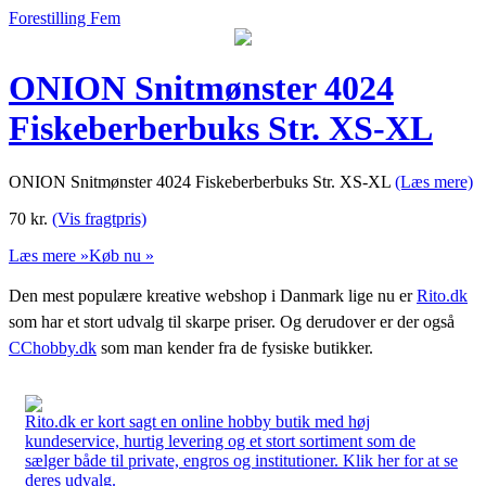
Forestilling Fem
ONION Snitmønster 4024
Fiskeberberbuks Str. XS-XL
ONION Snitmønster 4024 Fiskeberberbuks Str. XS-XL
(Læs mere)
70
kr.
(Vis fragtpris)
Læs mere »
Køb nu »
Den mest populære kreative webshop i Danmark lige nu er
Rito.dk
som har et stort udvalg til skarpe priser. Og derudover er der også
CChobby.dk
som man kender fra de fysiske butikker.
Rito.dk er kort sagt en online hobby butik med høj
kundeservice, hurtig levering og et stort sortiment som de
sælger både til private, engros og institutioner. Klik her for at se
deres udvalg.