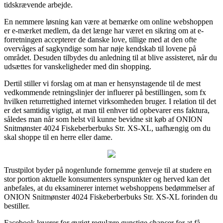
tidskrævende arbejde.
En nemmere løsning kan være at bemærke om online webshoppen
er e-mærket medlem, da det længe har været en sikring om at e-
forretningen accepterer de danske love, tillige med at den ofte
overvåges af sagkyndige som har nøje kendskab til lovene på
området. Desuden tilbydes du anledning til at blive assisteret, når du
udsættes for vanskeligheder med din shopping.
Dertil stiller vi forslag om at man er hensynstagende til de mest
vedkommende retningslinjer der influerer på bestillingen, som fx
hvilken returrettighed internet virksomheden bruger. I relation til det
er det samtidig vigtigt, at man til enhver tid opbevarer ens faktura,
således man når som helst vil kunne bevidne sit køb af ONION
Snitmønster 4024 Fiskeberberbuks Str. XS-XL, uafhængig om du
skal shoppe til en herre eller dame.
Trustpilot byder på nogenlunde fornemme genveje til at studere en
stor portion aktuelle konsumenters synspunkter og herved kan det
anbefales, at du eksaminerer internet webshoppens bedømmelser af
ONION Snitmønster 4024 Fiskeberberbuks Str. XS-XL forinden du
bestiller.
Facebook leverer for øvrigt regulære gunstige chancer for at få