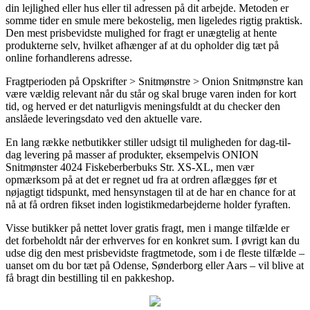
din lejlighed eller hus eller til adressen på dit arbejde. Metoden er
somme tider en smule mere bekostelig, men ligeledes rigtig praktisk.
Den mest prisbevidste mulighed for fragt er unægtelig at hente
produkterne selv, hvilket afhænger af at du opholder dig tæt på
online forhandlerens adresse.
Fragtperioden på Opskrifter > Snitmønstre > Onion Snitmønstre kan
være vældig relevant når du står og skal bruge varen inden for kort
tid, og herved er det naturligvis meningsfuldt at du checker den
anslåede leveringsdato ved den aktuelle vare.
En lang række netbutikker stiller udsigt til muligheden for dag-til-
dag levering på masser af produkter, eksempelvis ONION
Snitmønster 4024 Fiskeberberbuks Str. XS-XL, men vær
opmærksom på at det er regnet ud fra at ordren aflægges før et
nøjagtigt tidspunkt, med hensynstagen til at de har en chance for at
nå at få ordren fikset inden logistikmedarbejderne holder fyraften.
Visse butikker på nettet lover gratis fragt, men i mange tilfælde er
det forbeholdt når der erhverves for en konkret sum. I øvrigt kan du
udse dig den mest prisbevidste fragtmetode, som i de fleste tilfælde –
uanset om du bor tæt på Odense, Sønderborg eller Aars – vil blive at
få bragt din bestilling til en pakkeshop.