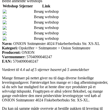
Bedst anmeldte webshops
Webshop
Stjerner
Link
Besøg webshop
Besøg webshop
Besøg webshop
Besøg webshop
Besøg webshop
Besøg webshop
Navn:
ONION Snitmønster 4024 Fiskeberberbuks Str. XS-XL
Kategori:
Opskrifter > Snitmønstre > Onion Snitmønstre
Producent:
ONION
Varenummer:
5704090040247
EAN:
5704090040247
Vurderet til
4.4
ud af 5 stjerner baseret på
5
anmeldelser
Mange firmaer på nettet giver nu til dags diverse forskellige
leveringsudgaver. Førstevalget hos mange er i dag afhentningssteder,
så du selv har mulighed for at hente dine nye produkter på et
selvvalgt tidspunkt. Fragttypen er altså yderst fleksibel, og mange
gange endvidere den mest prisbevidste leveringstype ved køb af
ONION Snitmønster 4024 Fiskeberberbuks Str. XS-XL.
Du kan på samme måde overveje at bestille pakken til levering til