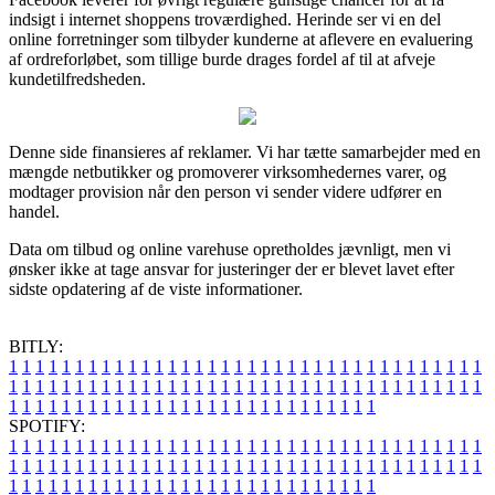
indsigt i internet shoppens troværdighed. Herinde ser vi en del
online forretninger som tilbyder kunderne at aflevere en evaluering
af ordreforløbet, som tillige burde drages fordel af til at afveje
kundetilfredsheden.
Denne side finansieres af reklamer. Vi har tætte samarbejder med en
mængde netbutikker og promoverer virksomhedernes varer, og
modtager provision når den person vi sender videre udfører en
handel.
Data om tilbud og online varehuse opretholdes jævnligt, men vi
ønsker ikke at tage ansvar for justeringer der er blevet lavet efter
sidste opdatering af de viste informationer.
BITLY:
1
1
1
1
1
1
1
1
1
1
1
1
1
1
1
1
1
1
1
1
1
1
1
1
1
1
1
1
1
1
1
1
1
1
1
1
1
1
1
1
1
1
1
1
1
1
1
1
1
1
1
1
1
1
1
1
1
1
1
1
1
1
1
1
1
1
1
1
1
1
1
1
1
1
1
1
1
1
1
1
1
1
1
1
1
1
1
1
1
1
1
1
1
1
1
1
1
1
1
1
SPOTIFY:
1
1
1
1
1
1
1
1
1
1
1
1
1
1
1
1
1
1
1
1
1
1
1
1
1
1
1
1
1
1
1
1
1
1
1
1
1
1
1
1
1
1
1
1
1
1
1
1
1
1
1
1
1
1
1
1
1
1
1
1
1
1
1
1
1
1
1
1
1
1
1
1
1
1
1
1
1
1
1
1
1
1
1
1
1
1
1
1
1
1
1
1
1
1
1
1
1
1
1
1