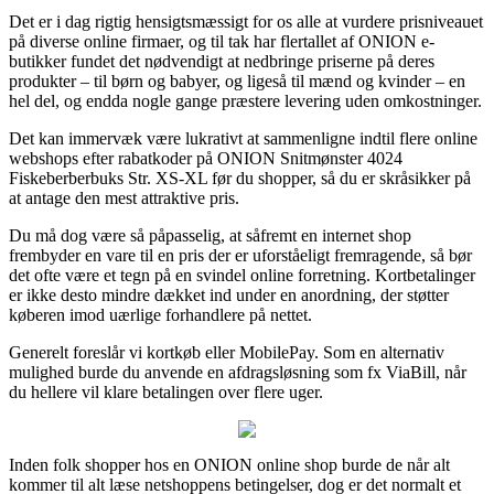
Det er i dag rigtig hensigtsmæssigt for os alle at vurdere prisniveauet
på diverse online firmaer, og til tak har flertallet af ONION e-
butikker fundet det nødvendigt at nedbringe priserne på deres
produkter – til børn og babyer, og ligeså til mænd og kvinder – en
hel del, og endda nogle gange præstere levering uden omkostninger.
Det kan immervæk være lukrativt at sammenligne indtil flere online
webshops efter rabatkoder på ONION Snitmønster 4024
Fiskeberberbuks Str. XS-XL før du shopper, så du er skråsikker på
at antage den mest attraktive pris.
Du må dog være så påpasselig, at såfremt en internet shop
frembyder en vare til en pris der er uforståeligt fremragende, så bør
det ofte være et tegn på en svindel online forretning. Kortbetalinger
er ikke desto mindre dækket ind under en anordning, der støtter
køberen imod uærlige forhandlere på nettet.
Generelt foreslår vi kortkøb eller MobilePay. Som en alternativ
mulighed burde du anvende en afdragsløsning som fx ViaBill, når
du hellere vil klare betalingen over flere uger.
Inden folk shopper hos en ONION online shop burde de når alt
kommer til alt læse netshoppens betingelser, dog er det normalt et