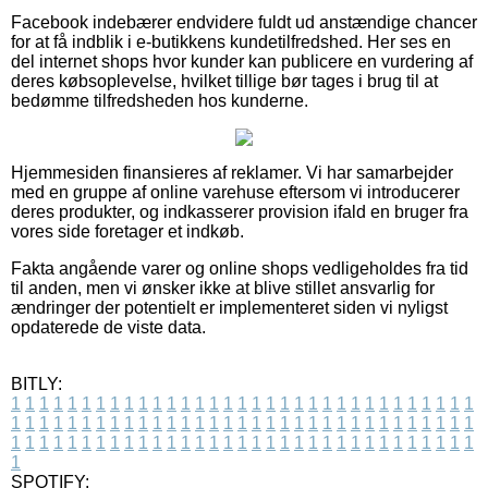
Facebook indebærer endvidere fuldt ud anstændige chancer
for at få indblik i e-butikkens kundetilfredshed. Her ses en
del internet shops hvor kunder kan publicere en vurdering af
deres købsoplevelse, hvilket tillige bør tages i brug til at
bedømme tilfredsheden hos kunderne.
Hjemmesiden finansieres af reklamer. Vi har samarbejder
med en gruppe af online varehuse eftersom vi introducerer
deres produkter, og indkasserer provision ifald en bruger fra
vores side foretager et indkøb.
Fakta angående varer og online shops vedligeholdes fra tid
til anden, men vi ønsker ikke at blive stillet ansvarlig for
ændringer der potentielt er implementeret siden vi nyligst
opdaterede de viste data.
BITLY:
1
1
1
1
1
1
1
1
1
1
1
1
1
1
1
1
1
1
1
1
1
1
1
1
1
1
1
1
1
1
1
1
1
1
1
1
1
1
1
1
1
1
1
1
1
1
1
1
1
1
1
1
1
1
1
1
1
1
1
1
1
1
1
1
1
1
1
1
1
1
1
1
1
1
1
1
1
1
1
1
1
1
1
1
1
1
1
1
1
1
1
1
1
1
1
1
1
1
1
1
SPOTIFY: