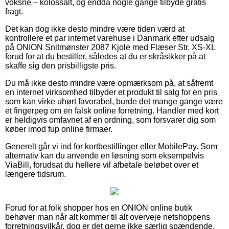
voksne – kolossalt, og endda nogle gange tilbyde gratis
fragt.
Det kan dog ikke desto mindre være tiden værd at
kontrollere et par internet varehuse i Danmark efter udsalg
på ONION Snitmønster 2087 Kjole med Flæser Str. XS-XL
forud for at du bestiller, således at du er skråsikker på at
skaffe sig den prisbilligste pris.
Du må ikke desto mindre være opmærksom på, at såfremt
en internet virksomhed tilbyder et produkt til salg for en pris
som kan virke uhørt favorabel, burde det mange gange være
et fingerpeg om en falsk online forretning. Handler med kort
er heldigvis omfavnet af en ordning, som forsvarer dig som
køber imod fup online firmaer.
Generelt går vi ind for kortbestillinger eller MobilePay. Som
alternativ kan du anvende en løsning som eksempelvis
ViaBill, forudsat du hellere vil afbetale beløbet over et
længere tidsrum.
Forud for at folk shopper hos en ONION online butik
behøver man når alt kommer til alt overveje netshoppens
forretningsvilkår, dog er det gerne ikke særlig spændende.