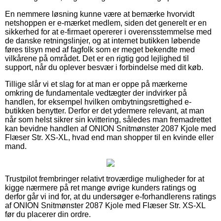
En nemmere løsning kunne være at bemærke hvorvidt
netshoppen er e-mærket medlem, siden det generelt er en
sikkerhed for at e-firmaet opererer i overensstemmelse med
de danske retningslinjer, og at internet butikken løbende
føres tilsyn med af fagfolk som er meget bekendte med
vilkårene på området. Det er en rigtig god lejlighed til
support, når du oplever besvær i forbindelse med dit køb.
Tillige slår vi et slag for at man er oppe på mærkerne
omkring de fundamentale vedtægter der indvirker på
handlen, for eksempel hvilken ombytningsrettighed e-
butikken benytter. Derfor er det ydermere relevant, at man
når som helst sikrer sin kvittering, således man fremadrettet
kan bevidne handlen af ONION Snitmønster 2087 Kjole med
Flæser Str. XS-XL, hvad end man shopper til en kvinde eller
mand.
Trustpilot frembringer relativt troværdige muligheder for at
kigge nærmere på ret mange øvrige kunders ratings og
derfor går vi ind for, at du undersøger e-forhandlerens ratings
af ONION Snitmønster 2087 Kjole med Flæser Str. XS-XL
før du placerer din ordre.