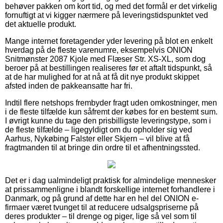
behøver pakken om kort tid, og med det formål er det virkelig
fornuftigt at vi kigger nærmere på leveringstidspunktet ved
det aktuelle produkt.
Mange internet foretagender yder levering på blot en enkelt
hverdag på de fleste varenumre, eksempelvis ONION
Snitmønster 2087 Kjole med Flæser Str. XS-XL, som dog
beroer på at bestillingen realiseres før et aftalt tidspunkt, så
at de har mulighed for at nå at få dit nye produkt skippet
afsted inden de pakkeansatte har fri.
Indtil flere netshops frembyder fragt uden omkostninger, men
i de fleste tilfælde kun såfremt der købes for en bestemt sum.
I øvrigt kunne du tage den prisbilligste leveringstype, som i
de fleste tilfælde – ligegyldigt om du opholder sig ved
Aarhus, Nykøbing Falster eller Skjern – vil blive at få
fragtmanden til at bringe din ordre til et afhentningssted.
Det er i dag ualmindeligt praktisk for almindelige mennesker
at prissammenligne i blandt forskellige internet forhandlere i
Danmark, og på grund af dette har en hel del ONION e-
firmaer været tvunget til at reducere udsalgspriserne på
deres produkter – til drenge og piger, lige så vel som til