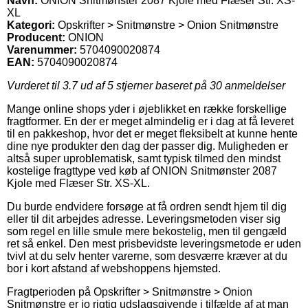
Navn:
ONION Snitmønster 2087 Kjole med Flæser Str. XS-
XL
Kategori:
Opskrifter > Snitmønstre > Onion Snitmønstre
Producent:
ONION
Varenummer:
5704090020874
EAN:
5704090020874
Vurderet til
3.7
ud af 5 stjerner baseret på
30
anmeldelser
Mange online shops yder i øjeblikket en række forskellige
fragtformer. En der er meget almindelig er i dag at få leveret
til en pakkeshop, hvor det er meget fleksibelt at kunne hente
dine nye produkter den dag der passer dig. Muligheden er
altså super uproblematisk, samt typisk tilmed den mindst
kostelige fragttype ved køb af ONION Snitmønster 2087
Kjole med Flæser Str. XS-XL.
Du burde endvidere forsøge at få ordren sendt hjem til dig
eller til dit arbejdes adresse. Leveringsmetoden viser sig
som regel en lille smule mere bekostelig, men til gengæld
ret så enkel. Den mest prisbevidste leveringsmetode er uden
tvivl at du selv henter varerne, som desværre kræver at du
bor i kort afstand af webshoppens hjemsted.
Fragtperioden på Opskrifter > Snitmønstre > Onion
Snitmønstre er jo rigtig udslagsgivende i tilfælde af at man