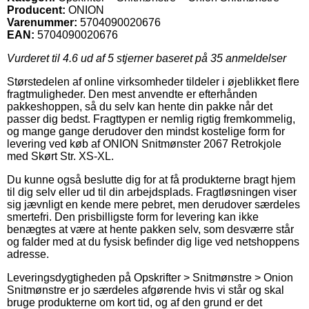
Producent:
ONION
Varenummer:
5704090020676
EAN:
5704090020676
Vurderet til
4.6
ud af 5 stjerner baseret på
35
anmeldelser
Størstedelen af online virksomheder tildeler i øjeblikket flere
fragtmuligheder. Den mest anvendte er efterhånden
pakkeshoppen, så du selv kan hente din pakke når det
passer dig bedst. Fragttypen er nemlig rigtig fremkommelig,
og mange gange derudover den mindst kostelige form for
levering ved køb af ONION Snitmønster 2067 Retrokjole
med Skørt Str. XS-XL.
Du kunne også beslutte dig for at få produkterne bragt hjem
til dig selv eller ud til din arbejdsplads. Fragtløsningen viser
sig jævnligt en kende mere pebret, men derudover særdeles
smertefri. Den prisbilligste form for levering kan ikke
benægtes at være at hente pakken selv, som desværre står
og falder med at du fysisk befinder dig lige ved netshoppens
adresse.
Leveringsdygtigheden på Opskrifter > Snitmønstre > Onion
Snitmønstre er jo særdeles afgørende hvis vi står og skal
bruge produkterne om kort tid, og af den grund er det