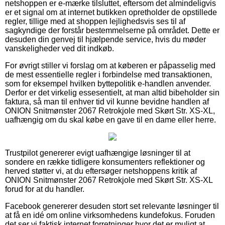
netshoppen er e-mærke tilsluttet, eftersom det almindeligvis
er et signal om at internet butikken opretholder de opstillede
regler, tillige med at shoppen lejlighedsvis ses til af
sagkyndige der forstår bestemmelserne på området. Dette er
desuden din genvej til hjælpende service, hvis du møder
vanskeligheder ved dit indkøb.
For øvrigt stiller vi forslag om at køberen er påpasselig med
de mest essentielle regler i forbindelse med transaktionen,
som for eksempel hvilken byttepolitik e-handlen anvender.
Derfor er det virkelig essesentielt, at man altid bibeholder sin
faktura, så man til enhver tid vil kunne bevidne handlen af
ONION Snitmønster 2067 Retrokjole med Skørt Str. XS-XL,
uafhængig om du skal købe en gave til en dame eller herre.
Trustpilot genererer evigt uafhængige løsninger til at
sondere en række tidligere konsumenters reflektioner og
herved støtter vi, at du eftersøger netshoppens kritik af
ONION Snitmønster 2067 Retrokjole med Skørt Str. XS-XL
forud for at du handler.
Facebook genererer desuden stort set relevante løsninger til
at få en idé om online virksomhedens kundefokus. Foruden
det ser vi faktisk internet forretninger hvor det er muligt at