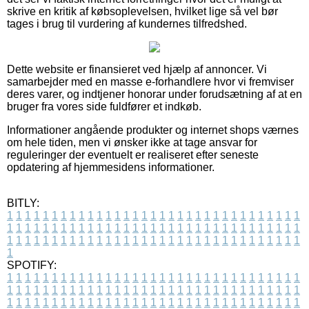
skrive en kritik af købsoplevelsen, hvilket lige så vel bør
tages i brug til vurdering af kundernes tilfredshed.
Dette website er finansieret ved hjælp af annoncer. Vi
samarbejder med en masse e-forhandlere hvor vi fremviser
deres varer, og indtjener honorar under forudsætning af at en
bruger fra vores side fuldfører et indkøb.
Informationer angående produkter og internet shops værnes
om hele tiden, men vi ønsker ikke at tage ansvar for
reguleringer der eventuelt er realiseret efter seneste
opdatering af hjemmesidens informationer.
BITLY:
1
1
1
1
1
1
1
1
1
1
1
1
1
1
1
1
1
1
1
1
1
1
1
1
1
1
1
1
1
1
1
1
1
1
1
1
1
1
1
1
1
1
1
1
1
1
1
1
1
1
1
1
1
1
1
1
1
1
1
1
1
1
1
1
1
1
1
1
1
1
1
1
1
1
1
1
1
1
1
1
1
1
1
1
1
1
1
1
1
1
1
1
1
1
1
1
1
1
1
1
SPOTIFY:
1
1
1
1
1
1
1
1
1
1
1
1
1
1
1
1
1
1
1
1
1
1
1
1
1
1
1
1
1
1
1
1
1
1
1
1
1
1
1
1
1
1
1
1
1
1
1
1
1
1
1
1
1
1
1
1
1
1
1
1
1
1
1
1
1
1
1
1
1
1
1
1
1
1
1
1
1
1
1
1
1
1
1
1
1
1
1
1
1
1
1
1
1
1
1
1
1
1
1