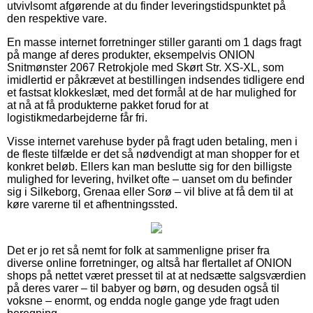
utvivlsomt afgørende at du finder leveringstidspunktet på
den respektive vare.
En masse internet forretninger stiller garanti om 1 dags fragt
på mange af deres produkter, eksempelvis ONION
Snitmønster 2067 Retrokjole med Skørt Str. XS-XL, som
imidlertid er påkrævet at bestillingen indsendes tidligere end
et fastsat klokkeslæt, med det formål at de har mulighed for
at nå at få produkterne pakket forud for at
logistikmedarbejderne får fri.
Visse internet varehuse byder på fragt uden betaling, men i
de fleste tilfælde er det så nødvendigt at man shopper for et
konkret beløb. Ellers kan man beslutte sig for den billigste
mulighed for levering, hvilket ofte – uanset om du befinder
sig i Silkeborg, Grenaa eller Sorø – vil blive at få dem til at
køre varerne til et afhentningssted.
Det er jo ret så nemt for folk at sammenligne priser fra
diverse online forretninger, og altså har flertallet af ONION
shops på nettet været presset til at at nedsætte salgsværdien
på deres varer – til babyer og børn, og desuden også til
voksne – enormt, og endda nogle gange yde fragt uden