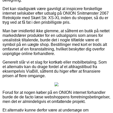
beregning.
Det kan stadigvæk være gavnligt at inspicere forskellige
internet selskaber efter udsalg på ONION Snitmønster 2067
Retrokjole med Skørt Str. XS-XL inden du shopper, så du er
tryg ved at få fat i den prisbilligste pris.
Man bør imidlertid ikke glemme, at såfremt en butik på nettet
markedsfører produkter for en udsalgspris som anses for
urealistisk tiltalende, burde det i nogle tilfælde være et
symbol på en uægte shop. Bestillinger med kort er trods alt
omfavnet af en foranstaltning, hvilket beskytter dig overfor
uoprigtige online forhandlere.
Generelt slår vi et slag for kortkøb eller mobilbetaling. Som
et alternativ kan du drage fordel af et afdragstilbud fra
eksempelvis ViaBill, såfremt du higer efter at finansiere
prisen af flere omgange.
Forud for at nogen køber på en ONION internet forhandler
burde de de facto læse webshoppens forretningsbetingelser,
men det er almindeligvis et omfattende projekt.
Et alternativ kunne derfor være at undersøge om