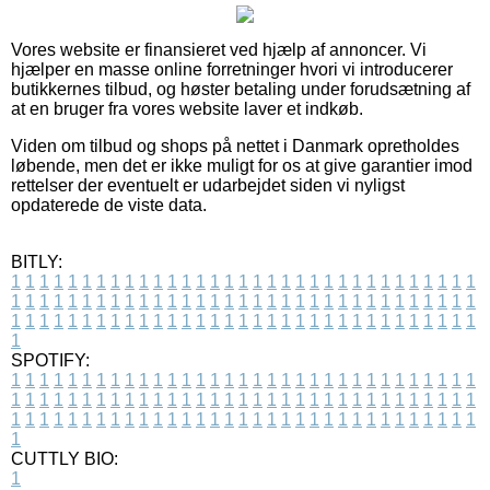
Vores website er finansieret ved hjælp af annoncer. Vi
hjælper en masse online forretninger hvori vi introducerer
butikkernes tilbud, og høster betaling under forudsætning af
at en bruger fra vores website laver et indkøb.
Viden om tilbud og shops på nettet i Danmark opretholdes
løbende, men det er ikke muligt for os at give garantier imod
rettelser der eventuelt er udarbejdet siden vi nyligst
opdaterede de viste data.
BITLY:
1
1
1
1
1
1
1
1
1
1
1
1
1
1
1
1
1
1
1
1
1
1
1
1
1
1
1
1
1
1
1
1
1
1
1
1
1
1
1
1
1
1
1
1
1
1
1
1
1
1
1
1
1
1
1
1
1
1
1
1
1
1
1
1
1
1
1
1
1
1
1
1
1
1
1
1
1
1
1
1
1
1
1
1
1
1
1
1
1
1
1
1
1
1
1
1
1
1
1
1
SPOTIFY:
1
1
1
1
1
1
1
1
1
1
1
1
1
1
1
1
1
1
1
1
1
1
1
1
1
1
1
1
1
1
1
1
1
1
1
1
1
1
1
1
1
1
1
1
1
1
1
1
1
1
1
1
1
1
1
1
1
1
1
1
1
1
1
1
1
1
1
1
1
1
1
1
1
1
1
1
1
1
1
1
1
1
1
1
1
1
1
1
1
1
1
1
1
1
1
1
1
1
1
1
CUTTLY BIO:
1