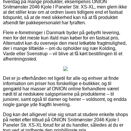
hverdag på mange produkter, eksempelvis ONION
Snitmønster 2046 Kjole I Paneler Str. XS-XL, men glem ikke
at det stiller krav om at ordren laves tidligere end et fastsat
tidspunkt, så at de med sikkerhed kan nå at få produktet
afsendt før pakkepersonalet har fyraften.
Flere e-forretninger i Danmark byder på gebyrfri levering,
men for det meste kun ifald man køber for en fastsat pris.
Alternativt kan du overveje den mest letkøbte fragtmulighed,
der i mange tilfælde – om du opholder sig nær Kolding,
Varde eller Svenstrup – vil blive at få kørt bestillingen til et
afhentningssted.
Det er jo efterhånden ret ligetil for alle og enhver at finde
information om priser hos forskellige e-butikker, og til
gengæld har masser af ONION online forhandlere været
nødt til at nedskære salgspriserne på produkterne – til
juniorer, samt også til damer og herrer – voldsomt, og endda
nogle gange yde fragtfri levering.
Dog kan det alligevel vise sig smart at studere enkelte shops
på nettet efter tilbud på ONION Snitmønster 2046 Kjole I
Paneler Str. XS-XL forud for at du handler, således at du er
tryg ved at indhente den prisbilligste pris.