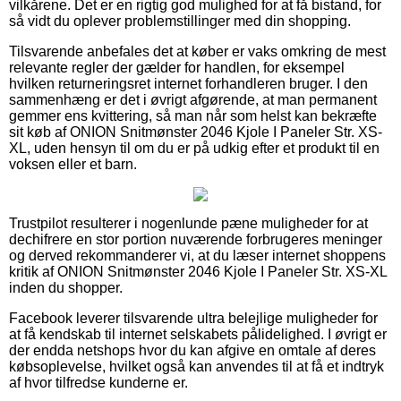
vilkårene. Det er en rigtig god mulighed for at få bistand, for
så vidt du oplever problemstillinger med din shopping.
Tilsvarende anbefales det at køber er vaks omkring de mest
relevante regler der gælder for handlen, for eksempel
hvilken returneringsret internet forhandleren bruger. I den
sammenhæng er det i øvrigt afgørende, at man permanent
gemmer ens kvittering, så man når som helst kan bekræfte
sit køb af ONION Snitmønster 2046 Kjole I Paneler Str. XS-
XL, uden hensyn til om du er på udkig efter et produkt til en
voksen eller et barn.
Trustpilot resulterer i nogenlunde pæne muligheder for at
dechifrere en stor portion nuværende forbrugeres meninger
og derved rekommanderer vi, at du læser internet shoppens
kritik af ONION Snitmønster 2046 Kjole I Paneler Str. XS-XL
inden du shopper.
Facebook leverer tilsvarende ultra belejlige muligheder for
at få kendskab til internet selskabets pålidelighed. I øvrigt er
der endda netshops hvor du kan afgive en omtale af deres
købsoplevelse, hvilket også kan anvendes til at få et indtryk
af hvor tilfredse kunderne er.