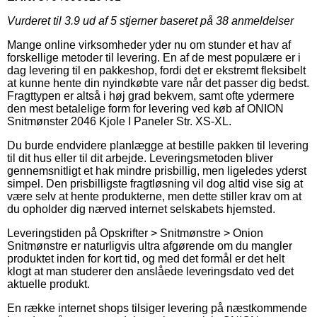
Vurderet til
3.9
ud af 5 stjerner baseret på
38
anmeldelser
Mange online virksomheder yder nu om stunder et hav af
forskellige metoder til levering. En af de mest populære er i
dag levering til en pakkeshop, fordi det er ekstremt fleksibelt
at kunne hente din nyindkøbte vare når det passer dig bedst.
Fragttypen er altså i høj grad bekvem, samt ofte ydermere
den mest betalelige form for levering ved køb af ONION
Snitmønster 2046 Kjole I Paneler Str. XS-XL.
Du burde endvidere planlægge at bestille pakken til levering
til dit hus eller til dit arbejde. Leveringsmetoden bliver
gennemsnitligt et hak mindre prisbillig, men ligeledes yderst
simpel. Den prisbilligste fragtløsning vil dog altid vise sig at
være selv at hente produkterne, men dette stiller krav om at
du opholder dig nærved internet selskabets hjemsted.
Leveringstiden på Opskrifter > Snitmønstre > Onion
Snitmønstre er naturligvis ultra afgørende om du mangler
produktet inden for kort tid, og med det formål er det helt
klogt at man studerer den anslåede leveringsdato ved det
aktuelle produkt.
En række internet shops tilsiger levering på næstkommende