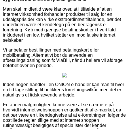
Man skal imidlertid være klar over, at i tilfælde af at en
internet virksomhed forhandler produkter til salg for en
udsalgspris der kan virke ekstraordinært tiltalende, bør det
undertiden være et kendetegn på en bedragerisk e-
forretning. Køb med gængse betalingskort er i hvert fald
inkluderet i en lov, hvilket støtter en imod falske internet
selskaber.
Vi anbefaler bestillinger med betalingskort eller
mobilbetaling. Alternativt bør du anvende en
afbetalingsløsning som fx ViaBill, når du hellere vil afdrage
beløbet over en periode.
Inden nogen handler i en ONION e-handler kan man til hver
en tid tage stilling til butikkens forretningsvilkår, men det er
naturligvis et tidskrævende arbejde.
En anden valgmulighed kunne være at se nærmere på
hvorvidt internet webshoppen er godkendt af e-mærket, da
det bør være en tilkendegivelse af at e-forretningen følger de
opstillede regler, tillige med at internet shoppen
rutinemæssigt besigtiges af specialister der kender