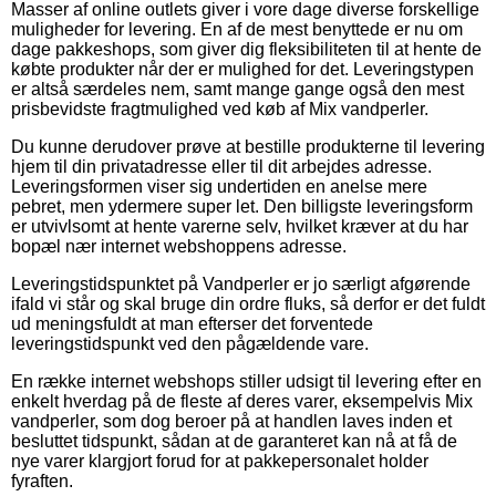
Masser af online outlets giver i vore dage diverse forskellige
muligheder for levering. En af de mest benyttede er nu om
dage pakkeshops, som giver dig fleksibiliteten til at hente de
købte produkter når der er mulighed for det. Leveringstypen
er altså særdeles nem, samt mange gange også den mest
prisbevidste fragtmulighed ved køb af Mix vandperler.
Du kunne derudover prøve at bestille produkterne til levering
hjem til din privatadresse eller til dit arbejdes adresse.
Leveringsformen viser sig undertiden en anelse mere
pebret, men ydermere super let. Den billigste leveringsform
er utvivlsomt at hente varerne selv, hvilket kræver at du har
bopæl nær internet webshoppens adresse.
Leveringstidspunktet på Vandperler er jo særligt afgørende
ifald vi står og skal bruge din ordre fluks, så derfor er det fuldt
ud meningsfuldt at man efterser det forventede
leveringstidspunkt ved den pågældende vare.
En række internet webshops stiller udsigt til levering efter en
enkelt hverdag på de fleste af deres varer, eksempelvis Mix
vandperler, som dog beroer på at handlen laves inden et
besluttet tidspunkt, sådan at de garanteret kan nå at få de
nye varer klargjort forud for at pakkepersonalet holder
fyraften.