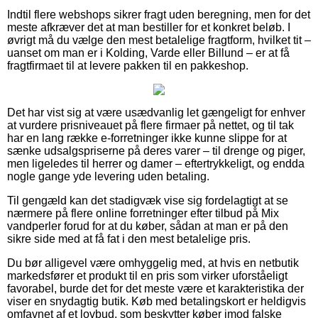
Indtil flere webshops sikrer fragt uden beregning, men for det
meste afkræver det at man bestiller for et konkret beløb. I
øvrigt må du vælge den mest betalelige fragtform, hvilket tit –
uanset om man er i Kolding, Varde eller Billund – er at få
fragtfirmaet til at levere pakken til en pakkeshop.
Det har vist sig at være usædvanlig let gængeligt for enhver
at vurdere prisniveauet på flere firmaer på nettet, og til tak
har en lang række e-forretninger ikke kunne slippe for at
sænke udsalgspriserne på deres varer – til drenge og piger,
men ligeledes til herrer og damer – eftertrykkeligt, og endda
nogle gange yde levering uden betaling.
Til gengæld kan det stadigvæk vise sig fordelagtigt at se
nærmere på flere online forretninger efter tilbud på Mix
vandperler forud for at du køber, sådan at man er på den
sikre side med at få fat i den mest betalelige pris.
Du bør alligevel være omhyggelig med, at hvis en netbutik
markedsfører et produkt til en pris som virker uforståeligt
favorabel, burde det for det meste være et karakteristika der
viser en snydagtig butik. Køb med betalingskort er heldigvis
omfavnet af et lovbud, som beskytter køber imod falske