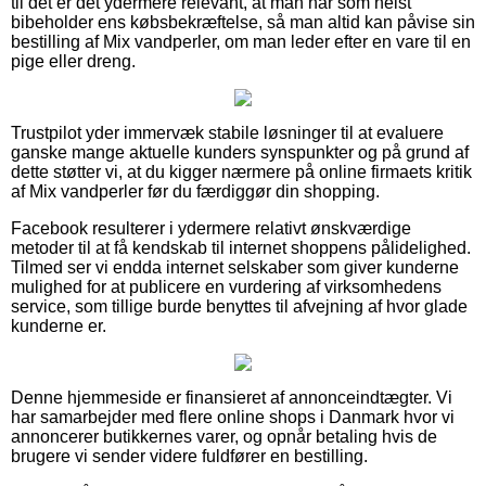
til det er det ydermere relevant, at man når som helst
bibeholder ens købsbekræftelse, så man altid kan påvise sin
bestilling af Mix vandperler, om man leder efter en vare til en
pige eller dreng.
Trustpilot yder immervæk stabile løsninger til at evaluere
ganske mange aktuelle kunders synspunkter og på grund af
dette støtter vi, at du kigger nærmere på online firmaets kritik
af Mix vandperler før du færdiggør din shopping.
Facebook resulterer i ydermere relativt ønskværdige
metoder til at få kendskab til internet shoppens pålidelighed.
Tilmed ser vi endda internet selskaber som giver kunderne
mulighed for at publicere en vurdering af virksomhedens
service, som tillige burde benyttes til afvejning af hvor glade
kunderne er.
Denne hjemmeside er finansieret af annonceindtægter. Vi
har samarbejder med flere online shops i Danmark hvor vi
annoncerer butikkernes varer, og opnår betaling hvis de
brugere vi sender videre fuldfører en bestilling.