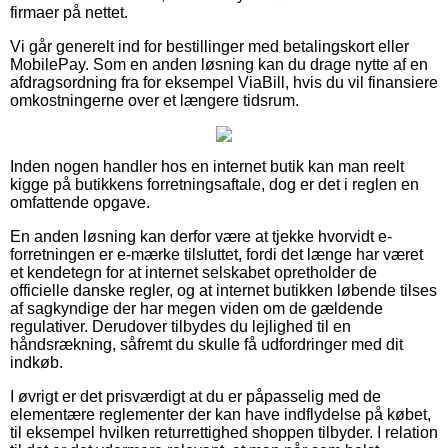
firmaer på nettet.
Vi går generelt ind for bestillinger med betalingskort eller
MobilePay. Som en anden løsning kan du drage nytte af en
afdragsordning fra for eksempel ViaBill, hvis du vil finansiere
omkostningerne over et længere tidsrum.
Inden nogen handler hos en internet butik kan man reelt
kigge på butikkens forretningsaftale, dog er det i reglen en
omfattende opgave.
En anden løsning kan derfor være at tjekke hvorvidt e-
forretningen er e-mærke tilsluttet, fordi det længe har været
et kendetegn for at internet selskabet opretholder de
officielle danske regler, og at internet butikken løbende tilses
af sagkyndige der har megen viden om de gældende
regulativer. Derudover tilbydes du lejlighed til en
håndsrækning, såfremt du skulle få udfordringer med dit
indkøb.
I øvrigt er det prisværdigt at du er påpasselig med de
elementære reglementer der kan have indflydelse på købet,
til eksempel hvilken returrettighed shoppen tilbyder. I relation