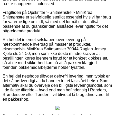
nær e-shoppens tilholdssted.
Fragttiden på Opskrifter > Snitmønstre > MiniKrea
Snitmønstre er selvfølgelig særligt essentiel hvis vi har brug
for varerne lige om lidt, så med det formål er det altså
passende at du gransker den anslåede leveringstid for det
pågældende produkt.
En hel del internet selskaber lover levering på
næstkommende hverdag på masser af produkter,
eksempelvis MiniKrea Snitmønster 70044 Raglan Jersey
Kjole str. 34-50, men som ikke desto mindre kræver at
bestillingen køres igennem forud for et konkret klokkeslæt,
så at de med sikkerhed kan nå at få pakken klargjort
forinden pakkemedarbejderne holder fyraften.
En hel del netshops tilbyder gebyrfri levering, men typisk er
det så nødvendigt at du handler for et fastslået beløb. Som
alternativ skal du overveje den billigste leveringsmodel, som
i de fleste tilfælde – hvad end man befinder sig i Randers,
Brønderslev eller Tønder – vil blive at få bragt dine varer til
en pakkeshop.