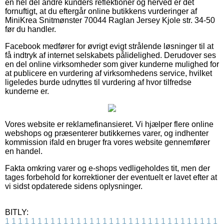
en hel del andre kunders reflektioner og herved er det
fornuftigt, at du eftergår online butikkens vurderinger af
MiniKrea Snitmønster 70044 Raglan Jersey Kjole str. 34-50
før du handler.
Facebook medfører for øvrigt evigt strålende løsninger til at
få indtryk af internet selskabets pålidelighed. Derudover ses
en del online virksomheder som giver kunderne mulighed for
at publicere en vurdering af virksomhedens service, hvilket
ligeledes burde udnyttes til vurdering af hvor tilfredse
kunderne er.
Vores website er reklamefinansieret. Vi hjælper flere online
webshops og præsenterer butikkernes varer, og indhenter
kommission ifald en bruger fra vores website gennemfører
en handel.
Fakta omkring varer og e-shops vedligeholdes tit, men der
tages forbehold for korrektioner der eventuelt er lavet efter at
vi sidst opdaterede sidens oplysninger.
BITLY:
1
1
1
1
1
1
1
1
1
1
1
1
1
1
1
1
1
1
1
1
1
1
1
1
1
1
1
1
1
1
1
1
1