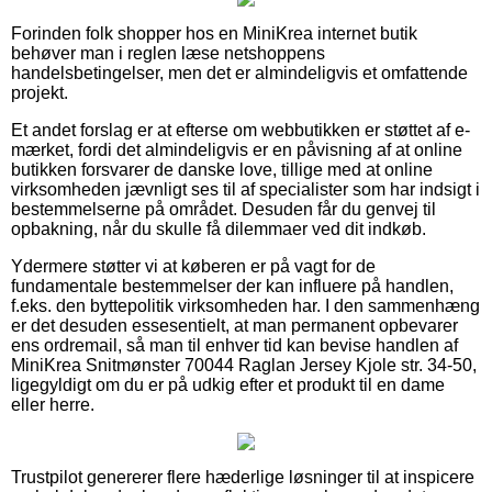
Forinden folk shopper hos en MiniKrea internet butik
behøver man i reglen læse netshoppens
handelsbetingelser, men det er almindeligvis et omfattende
projekt.
Et andet forslag er at efterse om webbutikken er støttet af e-
mærket, fordi det almindeligvis er en påvisning af at online
butikken forsvarer de danske love, tillige med at online
virksomheden jævnligt ses til af specialister som har indsigt i
bestemmelserne på området. Desuden får du genvej til
opbakning, når du skulle få dilemmaer ved dit indkøb.
Ydermere støtter vi at køberen er på vagt for de
fundamentale bestemmelser der kan influere på handlen,
f.eks. den byttepolitik virksomheden har. I den sammenhæng
er det desuden essesentielt, at man permanent opbevarer
ens ordremail, så man til enhver tid kan bevise handlen af
MiniKrea Snitmønster 70044 Raglan Jersey Kjole str. 34-50,
ligegyldigt om du er på udkig efter et produkt til en dame
eller herre.
Trustpilot genererer flere hæderlige løsninger til at inspicere