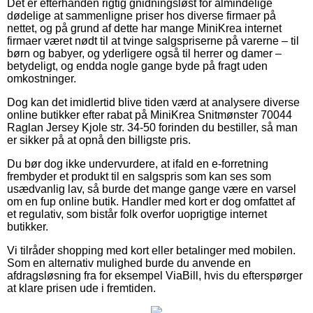
Det er efterhånden rigtig gnidningsløst for almindelige
dødelige at sammenligne priser hos diverse firmaer på
nettet, og på grund af dette har mange MiniKrea internet
firmaer været nødt til at tvinge salgspriserne på varerne – til
børn og babyer, og yderligere også til herrer og damer –
betydeligt, og endda nogle gange byde på fragt uden
omkostninger.
Dog kan det imidlertid blive tiden værd at analysere diverse
online butikker efter rabat på MiniKrea Snitmønster 70044
Raglan Jersey Kjole str. 34-50 forinden du bestiller, så man
er sikker på at opnå den billigste pris.
Du bør dog ikke undervurdere, at ifald en e-forretning
frembyder et produkt til en salgspris som kan ses som
usædvanlig lav, så burde det mange gange være en varsel
om en fup online butik. Handler med kort er dog omfattet af
et regulativ, som bistår folk overfor uoprigtige internet
butikker.
Vi tilråder shopping med kort eller betalinger med mobilen.
Som en alternativ mulighed burde du anvende en
afdragsløsning fra for eksempel ViaBill, hvis du efterspørger
at klare prisen ude i fremtiden.