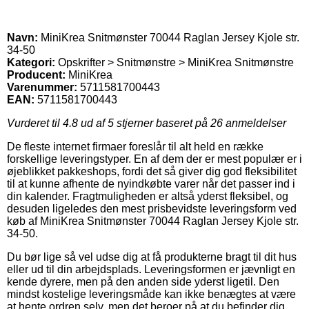
Navn:
MiniKrea Snitmønster 70044 Raglan Jersey Kjole str.
34-50
Kategori:
Opskrifter > Snitmønstre > MiniKrea Snitmønstre
Producent:
MiniKrea
Varenummer:
5711581700443
EAN:
5711581700443
Vurderet til
4.8
ud af 5 stjerner baseret på
26
anmeldelser
De fleste internet firmaer foreslår til alt held en række
forskellige leveringstyper. En af dem der er mest populær er i
øjeblikket pakkeshops, fordi det så giver dig god fleksibilitet
til at kunne afhente de nyindkøbte varer når det passer ind i
din kalender. Fragtmuligheden er altså yderst fleksibel, og
desuden ligeledes den mest prisbevidste leveringsform ved
køb af MiniKrea Snitmønster 70044 Raglan Jersey Kjole str.
34-50.
Du bør lige så vel udse dig at få produkterne bragt til dit hus
eller ud til din arbejdsplads. Leveringsformen er jævnligt en
kende dyrere, men på den anden side yderst ligetil. Den
mindst kostelige leveringsmåde kan ikke benægtes at være
at hente ordren selv, men det beroer på at du befinder dig