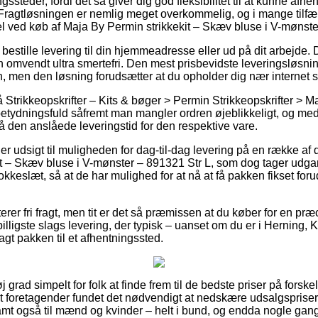
ngssteder, fordi det så giver dig god fleksibilitet til at kunne afh
. Fragtløsningen er nemlig meget overkommelig, og i mange til
l ved køb af Maja By Permin strikkekit – Skæv bluse i V-mønste
t bestille levering til din hjemmeadresse eller ud på dit arbejde.
omvendt ultra smertefri. Den mest prisbevidste leveringsløsning 
n, men den løsning forudsætter at du opholder dig nær internet
trikkeopskrifter – Kits & bøger > Permin Strikkeopskrifter > Ma
betydningsfuld såfremt man mangler ordren øjeblikkeligt, og med 
å den anslåede leveringstid for den respektive vare.
er udsigt til muligheden for dag-til-dag levering på en række af
t – Skæv bluse i V-mønster – 891321 Str L, som dog tager udga
lokkeslæt, så at de har mulighed for at nå at få pakken fikset for
erer fri fragt, men tit er det så præmissen at du køber for en p
ligste slags levering, der typisk – uanset om du er i Herning, 
agt pakken til et afhentningssted.
j grad simpelt for folk at finde frem til de bedste priser på forskel
net foretagender fundet det nødvendigt at nedskære udsalgsprise
 samt også til mænd og kvinder – helt i bund, og endda nogle gan