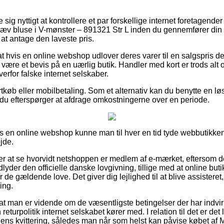
se sig nyttigt at kontrollere et par forskellige internet foretagend
kæv bluse i V-mønster – 891321 Str L inden du gennemfører din
at antage den laveste pris.
t hvis en online webshop udlover deres varer til en salgspris der
 være et bevis på en uærlig butik. Handler med kort er trods alt 
rfor falske internet selskaber.
ortkøb eller mobilbetaling. Som et alternativ kan du benytte en lø
 du efterspørger at afdrage omkostningerne over en periode.
hos en online webshop kunne man til hver en tid tyde webbutikken
jde.
 at se hvorvidt netshoppen er medlem af e-mærket, eftersom de
dlyder den officielle danske lovgivning, tillige med at online b
 de gældende love. Det giver dig lejlighed til at blive assistere
ing.
at man er vidende om de væsentligste betingelser der har indvir
turpolitik internet selskabet kører med. I relation til det er det
 ens kvittering, således man når som helst kan påvise købet af M