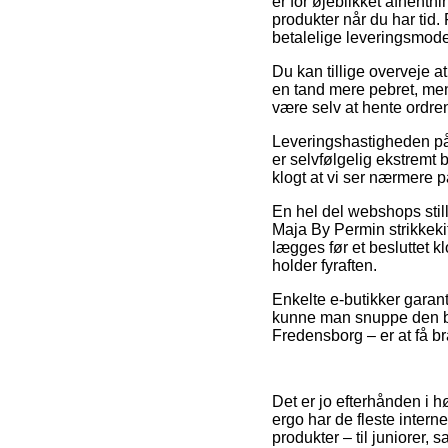
er for øjeblikket afhentni
produkter når du har tid
betalelige leveringsmode
Du kan tillige overveje a
en tand mere pebret, men 
være selv at hente ordre
Leveringshastigheden på S
er selvfølgelig ekstremt 
klogt at vi ser nærmere p
En hel del webshops still
Maja By Permin strikkeki
lægges før et besluttet k
holder fyraften.
Enkelte e-butikker garant
kunne man snuppe den bil
Fredensborg – er at få br
Det er jo efterhånden i hø
ergo har de fleste inter
produkter – til juniorer,