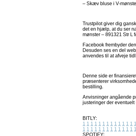
– Skæv bluse i V-mønster
Trustpilot giver dig gan
det en hjælp, at du ser 
mønster – 891321 Str L f
Facebook frembyder derud
Desuden ses en del webb
anvendes til at afveje ti
Denne side er finansiere
præsenterer virksomheder
bestilling.
Anvisninger angående pro
justeringer der eventuelt
BITLY:
1
1
1
1
1
1
1
1
1
1
1
1
1
1
1
1
1
1
1
1
1
1
1
1
1
1
SPOTIFY: