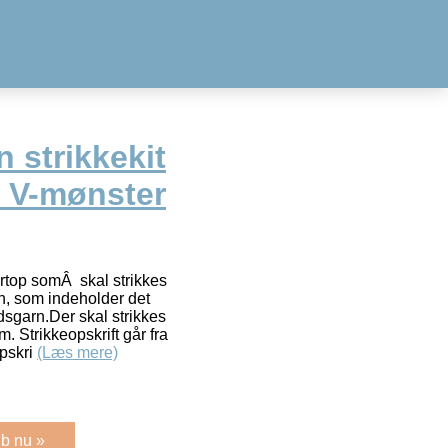
 strikkekit
i V-mønster
top somÂ skal strikkes
n, som indeholder det
sgarn.Der skal strikkes
. Strikkeopskrift går fra
opskri
(Læs mere)
b nu »