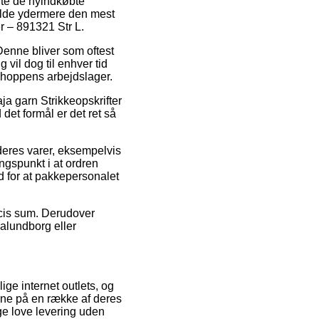
ente de nyindkøbte
fælde ydermere den mest
r – 891321 Str L.
 Denne bliver som oftest
vil dog til enhver tid
 shoppens arbejdslager.
ja garn Strikkeopskrifter
det formål er det ret så
 deres varer, eksempelvis
ngspunkt i at ordren
ud for at pakkepersonalet
ræcis sum. Derudover
Kalundborg eller
lige internet outlets, og
rne på en række af deres
ge love levering uden