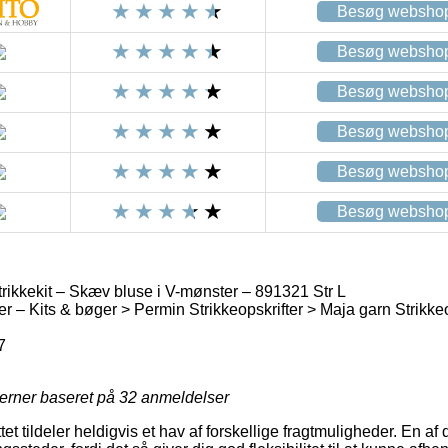
Besøg websho
Besøg websho
Besøg websho
Besøg websho
Besøg websho
Besøg websho
rikkekit – Skæv bluse i V-mønster – 891321 Str L
er – Kits & bøger > Permin Strikkeopskrifter > Maja garn Strikkeo
7
jerner baseret på
32
anmeldelser
tet tildeler heldigvis et hav af forskellige fragtmuligheder. En a