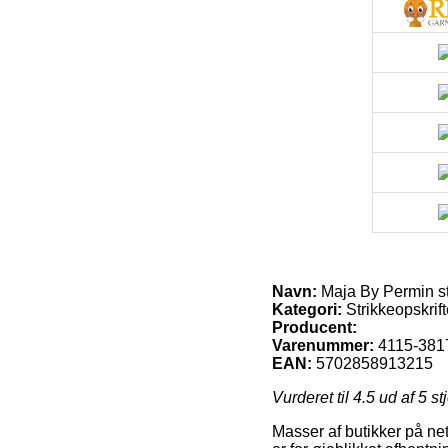
Navn:
Maja By Permin st
Kategori:
Strikkeopskrift
Producent:
Varenummer:
4115-381
EAN:
5702858913215
Vurderet til
4.5
ud af 5 st
Masser af butikker på net