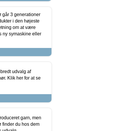
 går 3 generationer
dukter i den højeste
sætning om at være
s ny symaskine eller
 bredt udvalg af
r. Klik her for at se
produceret garn, men
or finder du hos dem
es udvalg.