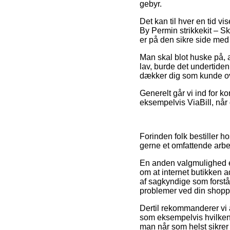
gebyr.
Det kan til hver en tid vi
By Permin strikkekit – S
er på den sikre side med 
Man skal blot huske på, a
lav, burde det undertiden
dækker dig som kunde ove
Generelt går vi ind for k
eksempelvis ViaBill, når
Forinden folk bestiller 
gerne et omfattende arbe
En anden valgmulighed er
om at internet butikken a
af sagkyndige som forstår
problemer ved din shopp
Dertil rekommanderer vi 
som eksempelvis hvilken re
man når som helst sikrer