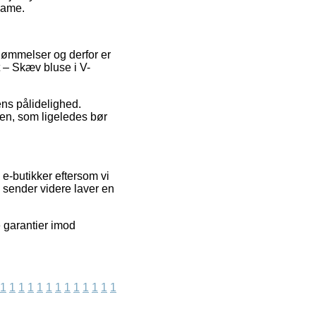
dame.
edømmelser og derfor er
t – Skæv bluse i V-
ns pålidelighed.
en, som ligeledes bør
e-butikker eftersom vi
 sender videre laver en
 garantier imod
1
1
1
1
1
1
1
1
1
1
1
1
1