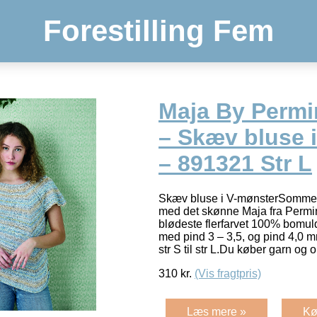
Forestilling Fem
Maja By Permin
– Skæv bluse 
– 891321 Str L
Skæv bluse i V-mønsterSommer
med det skønne Maja fra Permi
blødeste flerfarvet 100% bomuld
med pind 3 – 3,5, og pind 4,0 mm
str S til str L.Du køber garn og 
310
kr.
(Vis fragtpris)
Læs mere »
Kø