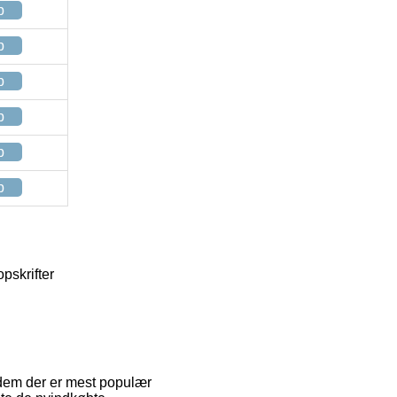
p
p
p
p
p
p
pskrifter
f dem der er mest populær