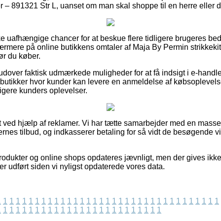
 – 891321 Str L, uanset om man skal shoppe til en herre eller 
ske uafhængige chancer for at beskue flere tidligere brugeres b
nærmere på online butikkens omtaler af Maja By Permin strikkeki
ør du køber.
over faktisk udmærkede muligheder for at få indsigt i e-handle
utikker hvor kunder kan levere en anmeldelse af købsoplevels
dligere kunders oplevelser.
t ved hjælp af reklamer. Vi har tætte samarbejder med en masse 
nes tilbud, og indkasserer betaling for så vidt de besøgende vi
dukter og online shops opdateres jævnligt, men der gives ikke
 er udført siden vi nyligst opdaterede vores data.
1
1
1
1
1
1
1
1
1
1
1
1
1
1
1
1
1
1
1
1
1
1
1
1
1
1
1
1
1
1
1
1
1
1
1
1
1
1
1
1
1
1
1
1
1
1
1
1
1
1
1
1
1
1
1
1
1
1
1
1
1