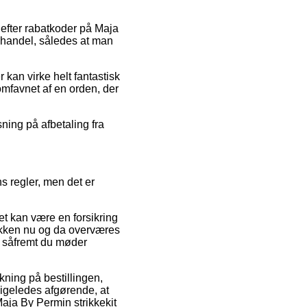
er efter rabatkoder på Maja
 handel, således at man
 kan virke helt fantastisk
omfavnet af en orden, der
sning på afbetaling fra
s regler, men det er
t kan være en forsikring
utikken nu og da overværes
t, såfremt du møder
kning på bestillingen,
 ligeledes afgørende, at
aja By Permin strikkekit