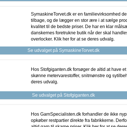
SymaskineTorvet.dk er en familievirksomhed der
tilbage, og de lægger en stor ære i at sælge pro
kvalitet til de bedste priser. De har en klar mål
danskernes foretrukne butik når der skal handle
overlocker. Klik her for at se deres udvalg.
Se udvalget på SymaskineTorvet.dk
Hos Stofgiganten.dk forsøger de altid at have et
skønne metervarestoffer, snitmønstre og sytilbehø
deres udvalg.
Se udvalget på Stofgiganten.dk
Hos GarnSpecialisten.dk forhandler de ikke ny
opkøber restpartier direkte fra fabrikkerne. Derf
altid garn til skarpe priser. Klik her for at se der