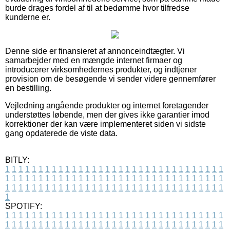
burde drages fordel af til at bedømme hvor tilfredse
kunderne er.
Denne side er finansieret af annonceindtægter. Vi
samarbejder med en mængde internet firmaer og
introducerer virksomhedernes produkter, og indtjener
provision om de besøgende vi sender videre gennemfører
en bestilling.
Vejledning angående produkter og internet foretagender
understøttes løbende, men der gives ikke garantier imod
korrektioner der kan være implementeret siden vi sidste
gang opdaterede de viste data.
BITLY:
1
1
1
1
1
1
1
1
1
1
1
1
1
1
1
1
1
1
1
1
1
1
1
1
1
1
1
1
1
1
1
1
1
1
1
1
1
1
1
1
1
1
1
1
1
1
1
1
1
1
1
1
1
1
1
1
1
1
1
1
1
1
1
1
1
1
1
1
1
1
1
1
1
1
1
1
1
1
1
1
1
1
1
1
1
1
1
1
1
1
1
1
1
1
1
1
1
1
1
1
SPOTIFY:
1
1
1
1
1
1
1
1
1
1
1
1
1
1
1
1
1
1
1
1
1
1
1
1
1
1
1
1
1
1
1
1
1
1
1
1
1
1
1
1
1
1
1
1
1
1
1
1
1
1
1
1
1
1
1
1
1
1
1
1
1
1
1
1
1
1