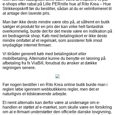
e-shops efter rabat på Lille PERnille hue af Rito Krea – Hue
Strikkeopskrift før du bestiller, sådan at du er velinformeret til
at antage den laveste pris.
Man bør ikke desto mindre være obs på, at såfremt en butik
sælger et produkt for en pris der kan virke helt fantastisk
overkommelig, burde det for det meste være en indikation på
en bedragerisk shop. Køb med betalingskort er ikke desto
mindre omfattet af et regelsæt, som assisterer folk imod
snydagtige internet firmaer.
Vi tilråder generelt køb med betalingskort eller
mobilbetaling. Alternativt kunne du benytte en løsning på
afbetaling fra fx ViaBill, forudsat du ønsker at dække
regningen senere.
Før nogen bestiller i en Rito Krea online butik burde man i
reglen løbe igennem webbutikkens regler, men det er
naturligvis et tidskrævende arbejde.
Et nemt alternativ kan derfor være at undersøge om e-
handlen er støttet af e-mærket, som skulle være en forsikring
om at e-firmaet understøtter den officielle danske lovgivning,