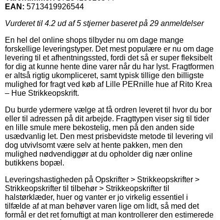
EAN:
5713419926544
Vurderet til
4.2
ud af 5 stjerner baseret på
29
anmeldelser
En hel del online shops tilbyder nu om dage mange
forskellige leveringstyper. Det mest populære er nu om dage
levering til et afhentningssted, fordi det så er super fleksibelt
for dig at kunne hente dine varer når du har lyst. Fragtformen
er altså rigtig ukompliceret, samt typisk tillige den billigste
mulighed for fragt ved køb af Lille PERnille hue af Rito Krea
– Hue Strikkeopskrift.
Du burde ydermere vælge at få ordren leveret til hvor du bor
eller til adressen på dit arbejde. Fragttypen viser sig til tider
en lille smule mere bekostelig, men på den anden side
usædvanlig let. Den mest prisbevidste metode til levering vil
dog utvivlsomt være selv at hente pakken, men den
mulighed nødvendiggør at du opholder dig nær online
butikkens bopæl.
Leveringshastigheden på Opskrifter > Strikkeopskrifter >
Strikkeopskrifter til tilbehør > Strikkeopskrifter til
halstørklæder, huer og vanter er jo virkelig essentiel i
tilfælde af at man behøver varen lige om lidt, så med det
formål er det ret fornuftigt at man kontrollerer den estimerede