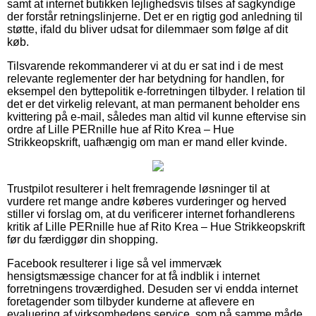
samt at internet butikken lejlighedsvis tilses af sagkyndige
der forstår retningslinjerne. Det er en rigtig god anledning til
støtte, ifald du bliver udsat for dilemmaer som følge af dit
køb.
Tilsvarende rekommanderer vi at du er sat ind i de mest
relevante reglementer der har betydning for handlen, for
eksempel den byttepolitik e-forretningen tilbyder. I relation til
det er det virkelig relevant, at man permanent beholder ens
kvittering på e-mail, således man altid vil kunne eftervise sin
ordre af Lille PERnille hue af Rito Krea – Hue
Strikkeopskrift, uafhængig om man er mand eller kvinde.
Trustpilot resulterer i helt fremragende løsninger til at
vurdere ret mange andre køberes vurderinger og herved
stiller vi forslag om, at du verificerer internet forhandlerens
kritik af Lille PERnille hue af Rito Krea – Hue Strikkeopskrift
før du færdiggør din shopping.
Facebook resulterer i lige så vel immervæk
hensigtsmæssige chancer for at få indblik i internet
forretningens troværdighed. Desuden ser vi endda internet
foretagender som tilbyder kunderne at aflevere en
evaluering af virksomhedens service, som på samme måde