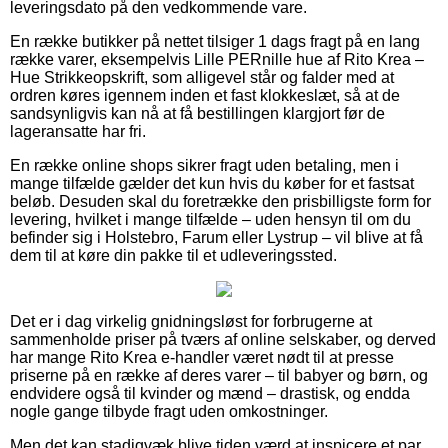
leveringsdato på den vedkommende vare.
En række butikker på nettet tilsiger 1 dags fragt på en lang
række varer, eksempelvis Lille PERnille hue af Rito Krea –
Hue Strikkeopskrift, som alligevel står og falder med at
ordren køres igennem inden et fast klokkeslæt, så at de
sandsynligvis kan nå at få bestillingen klargjort før de
lageransatte har fri.
En række online shops sikrer fragt uden betaling, men i
mange tilfælde gælder det kun hvis du køber for et fastsat
beløb. Desuden skal du foretrække den prisbilligste form for
levering, hvilket i mange tilfælde – uden hensyn til om du
befinder sig i Holstebro, Farum eller Lystrup – vil blive at få
dem til at køre din pakke til et udleveringssted.
Det er i dag virkelig gnidningsløst for forbrugerne at
sammenholde priser på tværs af online selskaber, og derved
har mange Rito Krea e-handler været nødt til at presse
priserne på en række af deres varer – til babyer og børn, og
endvidere også til kvinder og mænd – drastisk, og endda
nogle gange tilbyde fragt uden omkostninger.
Men det kan stadigvæk blive tiden værd at inspicere et par