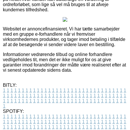
ordreforløbet, som lige så vel må bruges til at afveje
kundernes tilfredshed.
Websitet er annoncefinansieret. Vi har tætte samarbejder
med en gruppe e-forhandlere når vi fremviser
virksomhedernes produkter, og tager imod betaling i tilfælde
af at de besøgende vi sender videre laver en bestilling.
Informationer vedrørende tilbud og online forhandlere
vedligeholdes tit, men det er ikke muligt for os at give
garantier imod forandringer der måtte være realiseret efter at
vi senest opdaterede sidens data.
BITLY:
1
1
1
1
1
1
1
1
1
1
1
1
1
1
1
1
1
1
1
1
1
1
1
1
1
1
1
1
1
1
1
1
1
1
1
1
1
1
1
1
1
1
1
1
1
1
1
1
1
1
1
1
1
1
1
1
1
1
1
1
1
1
1
1
1
1
1
1
1
1
1
1
1
1
1
1
1
1
1
1
1
1
1
1
1
1
1
1
1
1
1
1
1
1
1
1
1
1
1
1
SPOTIFY:
1
1
1
1
1
1
1
1
1
1
1
1
1
1
1
1
1
1
1
1
1
1
1
1
1
1
1
1
1
1
1
1
1
1
1
1
1
1
1
1
1
1
1
1
1
1
1
1
1
1
1
1
1
1
1
1
1
1
1
1
1
1
1
1
1
1
1
1
1
1
1
1
1
1
1
1
1
1
1
1
1
1
1
1
1
1
1
1
1
1
1
1
1
1
1
1
1
1
1