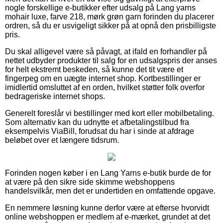
nogle forskellige e-butikker efter udsalg på Lang yarns
mohair luxe, farve 218, mørk grøn garn forinden du placerer
ordren, så du er usvigeligt sikker på at opnå den prisbilligste
pris.
Du skal alligevel være så påvagt, at ifald en forhandler på
nettet udbyder produkter til salg for en udsalgspris der anses
for helt ekstremt beskeden, så kunne det tit være et
fingerpeg om en uægte internet shop. Kortbestillinger er
imidlertid omsluttet af en orden, hvilket støtter folk overfor
bedrageriske internet shops.
Generelt foreslår vi bestillinger med kort eller mobilbetaling.
Som alternativ kan du udnytte et afbetalingstilbud fra
eksempelvis ViaBill, forudsat du har i sinde at afdrage
beløbet over et længere tidsrum.
Forinden nogen køber i en Lang Yarns e-butik burde de for
at være på den sikre side skimme webshoppens
handelsvilkår, men det er undertiden en omfattende opgave.
En nemmere løsning kunne derfor være at efterse hvorvidt
online webshoppen er medlem af e-mærket, grundet at det