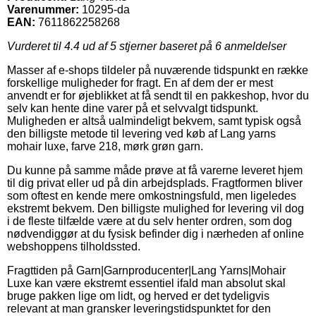
Varenummer:
10295-da
EAN:
7611862258268
Vurderet til
4.4
ud af 5 stjerner baseret på
6
anmeldelser
Masser af e-shops tildeler på nuværende tidspunkt en række
forskellige muligheder for fragt. En af dem der er mest
anvendt er for øjeblikket at få sendt til en pakkeshop, hvor du
selv kan hente dine varer på et selvvalgt tidspunkt.
Muligheden er altså ualmindeligt bekvem, samt typisk også
den billigste metode til levering ved køb af Lang yarns
mohair luxe, farve 218, mørk grøn garn.
Du kunne på samme måde prøve at få varerne leveret hjem
til dig privat eller ud på din arbejdsplads. Fragtformen bliver
som oftest en kende mere omkostningsfuld, men ligeledes
ekstremt bekvem. Den billigste mulighed for levering vil dog
i de fleste tilfælde være at du selv henter ordren, som dog
nødvendiggør at du fysisk befinder dig i nærheden af online
webshoppens tilholdssted.
Fragttiden på Garn|Garnproducenter|Lang Yarns|Mohair
Luxe kan være ekstremt essentiel ifald man absolut skal
bruge pakken lige om lidt, og herved er det tydeligvis
relevant at man gransker leveringstidspunktet for den