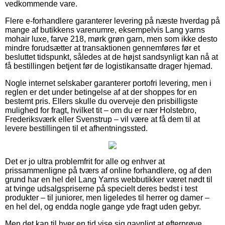
vedkommende vare.
Flere e-forhandlere garanterer levering på næste hverdag på
mange af butikkens varenumre, eksempelvis Lang yarns
mohair luxe, farve 218, mørk grøn garn, men som ikke desto
mindre forudsætter at transaktionen gennemføres før et
besluttet tidspunkt, således at de højst sandsynligt kan nå at
få bestillingen betjent før de logistikansatte drager hjemad.
Nogle internet selskaber garanterer portofri levering, men i
reglen er det under betingelse af at der shoppes for en
bestemt pris. Ellers skulle du overveje den prisbilligste
mulighed for fragt, hvilket tit – om du er nær Holstebro,
Frederiksværk eller Svenstrup – vil være at få dem til at
levere bestillingen til et afhentningssted.
Det er jo ultra problemfrit for alle og enhver at
prissammenligne på tværs af online forhandlere, og af den
grund har en hel del Lang Yarns webbutikker været nødt til
at tvinge udsalgspriserne på specielt deres bedst i test
produkter – til juniorer, men ligeledes til herrer og damer –
en hel del, og endda nogle gange yde fragt uden gebyr.
Men det kan til hver en tid vise sig gavnligt at efterprøve