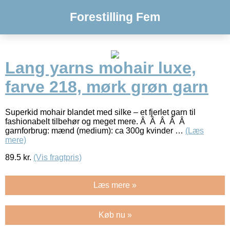
Forestilling Fem
Lang yarns mohair luxe,
farve 218, mørk grøn garn
Superkid mohair blandet med silke – et fjerlet garn til
fashionabelt tilbehør og meget mere. Â Â Â Â Â
garnforbrug: mænd (medium): ca 300g kvinder …
(Læs
mere)
89.5
kr.
(Vis fragtpris)
Læs mere »
Køb nu »