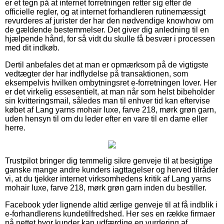
er et tegn på at internet forretningen retter sig efter de
officielle regler, og at internet forhandleren rutinemæssigt
revurderes af jurister der har den nødvendige knowhow om
de gældende bestemmelser. Det giver dig anledning til en
hjælpende hånd, for så vidt du skulle få besvær i processen
med dit indkøb.
Dertil anbefales det at man er opmærksom på de vigtigste
vedtægter der har indflydelse på transaktionen, som
eksempelvis hvilken ombytningsret e-forretningen lover. Her
er det virkelig essesentielt, at man når som helst bibeholder
sin kvitteringsmail, således man til enhver tid kan eftervise
købet af Lang yarns mohair luxe, farve 218, mørk grøn garn,
uden hensyn til om du leder efter en vare til en dame eller
herre.
Trustpilot bringer dig temmelig sikre genveje til at besigtige
ganske mange andre kunders iagttagelser og herved tilråder
vi, at du tjekker internet virksomhedens kritik af Lang yarns
mohair luxe, farve 218, mørk grøn garn inden du bestiller.
Facebook yder lignende altid ærlige genveje til at få indblik i
e-forhandlerens kundetilfredshed. Her ses en række firmaer
på nettet hvor kunder kan udfærdige en vurdering af