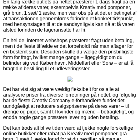
En lang række outlets på nettet præsterer 1 dags fragt på en
række af deres varer, eksempelvis Kreativ med pomponer,
grå brun, 1 sæt/ 1 æske, men vær obs på at det er betinget af
at transaktionen gennemføres forinden et konkret tidspunkt,
med hensynstagen til at de sandsynligvis kan nå at få varen
afsted forinden de lageransatte har fri.
En hel del internet webshops præsterer fragt uden betaling,
men i de fleste tilfælde er det forbeholdt når man aftager for
en bestemt sum. Desuden skulle du vælge den prisbilligste
form for fragt, hvilket mange gange – ligegyldigt om du
befinder sig ved København, Middelfart eller Sorø – er at få
bragt din bestilling til et udleveringssted.
Det har vist sig at være vældig fleksibelt for os alle at
analysere priser fra diverse forretninger på nettet, og følgelig
har de fleste Creativ Company e-forhandlere fundet det
uundgåeligt at reducere salgspriserne på deres varer – til
drenge og piger, samt til kvinder og mænd – betragteligt, og
endda nogle gange præstere levering uden betaling.
Det kan trods alt blive tiden værd at tjekke nogle forskellige
online butikker efter rabat på Kreativ med pomponer, grå
brun, 1 sæt/ 1 æske forud for at du bestiller, så man er