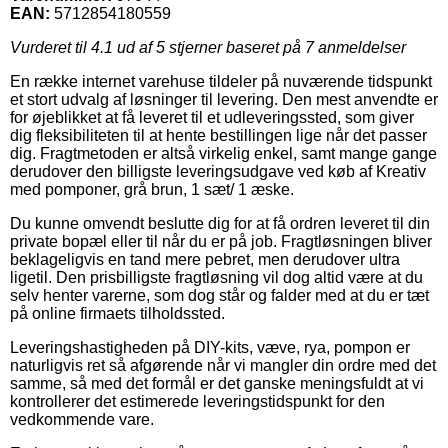
EAN:
5712854180559
Vurderet til
4.1
ud af 5 stjerner baseret på
7
anmeldelser
En række internet varehuse tildeler på nuværende tidspunkt
et stort udvalg af løsninger til levering. Den mest anvendte er
for øjeblikket at få leveret til et udleveringssted, som giver
dig fleksibiliteten til at hente bestillingen lige når det passer
dig. Fragtmetoden er altså virkelig enkel, samt mange gange
derudover den billigste leveringsudgave ved køb af Kreativ
med pomponer, grå brun, 1 sæt/ 1 æske.
Du kunne omvendt beslutte dig for at få ordren leveret til din
private bopæl eller til når du er på job. Fragtløsningen bliver
beklageligvis en tand mere pebret, men derudover ultra
ligetil. Den prisbilligste fragtløsning vil dog altid være at du
selv henter varerne, som dog står og falder med at du er tæt
på online firmaets tilholdssted.
Leveringshastigheden på DIY-kits, væve, rya, pompon er
naturligvis ret så afgørende når vi mangler din ordre med det
samme, så med det formål er det ganske meningsfuldt at vi
kontrollerer det estimerede leveringstidspunkt for den
vedkommende vare.