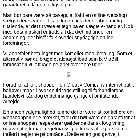
garanteret at få den billigste pris.
Man bør bare være så påvagt, at ifald en online webshop
sælger deres varer til salg for en pris der er ubegribelig
tiltalende, er det tit være et tegn på en uægte e-handler. Køb
med betalingskort er trods alt dækket ind under en
anordning, der bistår folk overfor snydagtige online
forretninger.
Vi anbefaler betalinger med kort eller mobilbetaling. Som et
alternativ bør du bruge et afdragstilbud som fx ViaBill,
forudsat du vil afdrage beløbet over flere uger.
Forud for at folk shopper i en Creativ Company internet butik
behøver man til hver en tid tage stilling til forhandlerens
handelsvilkår, dog er det mange gange et omfattende
arbejde.
En anden valgmulighed kunne derfor være at kontrollere om
webshoppen er e-mærket, fordi det bør være en garanti for at
online shoppen respekterer gældende dansk lovgivning,
udover at e-firmaet regelmæssigt efterses af fagfolk som er
indført i reglerne på området. Dette er en god genvej til