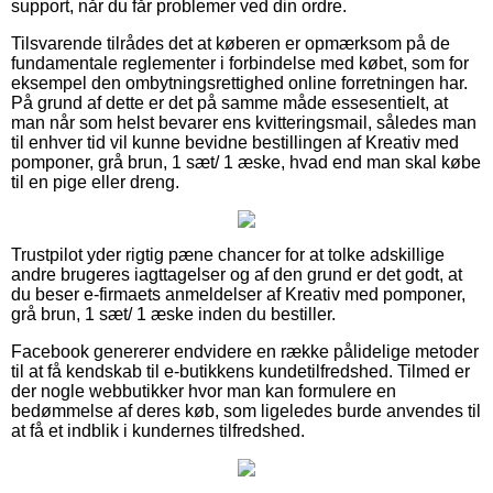
support, når du får problemer ved din ordre.
Tilsvarende tilrådes det at køberen er opmærksom på de
fundamentale reglementer i forbindelse med købet, som for
eksempel den ombytningsrettighed online forretningen har.
På grund af dette er det på samme måde essesentielt, at
man når som helst bevarer ens kvitteringsmail, således man
til enhver tid vil kunne bevidne bestillingen af Kreativ med
pomponer, grå brun, 1 sæt/ 1 æske, hvad end man skal købe
til en pige eller dreng.
Trustpilot yder rigtig pæne chancer for at tolke adskillige
andre brugeres iagttagelser og af den grund er det godt, at
du beser e-firmaets anmeldelser af Kreativ med pomponer,
grå brun, 1 sæt/ 1 æske inden du bestiller.
Facebook genererer endvidere en række pålidelige metoder
til at få kendskab til e-butikkens kundetilfredshed. Tilmed er
der nogle webbutikker hvor man kan formulere en
bedømmelse af deres køb, som ligeledes burde anvendes til
at få et indblik i kundernes tilfredshed.