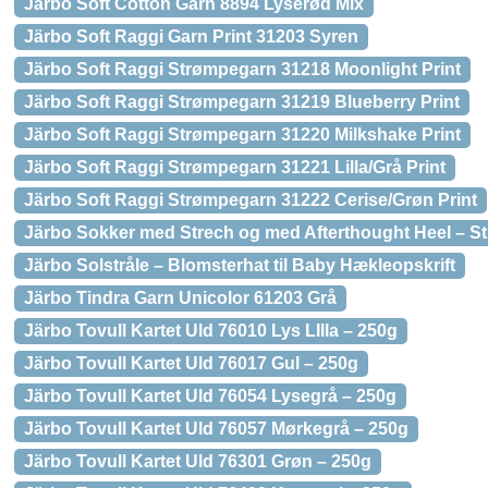
Järbo Soft Cotton Garn 8894 Lyserød Mix
Järbo Soft Raggi Garn Print 31203 Syren
Järbo Soft Raggi Strømpegarn 31218 Moonlight Print
Järbo Soft Raggi Strømpegarn 31219 Blueberry Print
Järbo Soft Raggi Strømpegarn 31220 Milkshake Print
Järbo Soft Raggi Strømpegarn 31221 Lilla/Grå Print
Järbo Soft Raggi Strømpegarn 31222 Cerise/Grøn Print
Järbo Sokker med Strech og med Afterthought Heel – S
Järbo Solstråle – Blomsterhat til Baby Hækleopskrift
Järbo Tindra Garn Unicolor 61203 Grå
Järbo Tovull Kartet Uld 76010 Lys LIlla – 250g
Järbo Tovull Kartet Uld 76017 Gul – 250g
Järbo Tovull Kartet Uld 76054 Lysegrå – 250g
Järbo Tovull Kartet Uld 76057 Mørkegrå – 250g
Järbo Tovull Kartet Uld 76301 Grøn – 250g