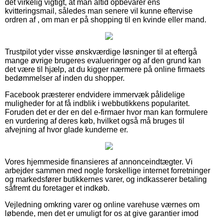
det virkelig vigtigt, at man altid opbevarer ens
kvitteringsmail, således man senere vil kunne eftervise
ordren af , om man er på shopping til en kvinde eller mand.
Trustpilot yder visse ønskværdige løsninger til at eftergå
mange øvrige brugeres evalueringer og af den grund kan
det være til hjælp, at du kigger nærmere på online firmaets
bedømmelser af inden du shopper.
Facebook præsterer endvidere immervæk pålidelige
muligheder for at få indblik i webbutikkens popularitet.
Foruden det er der en del e-firmaer hvor man kan formulere
en vurdering af deres køb, hvilket også må bruges til
afvejning af hvor glade kunderne er.
Vores hjemmeside finansieres af annonceindtægter. Vi
arbejder sammen med nogle forskellige internet forretninger
og markedsfører butikkernes varer, og indkasserer betaling
såfremt du foretager et indkøb.
Vejledning omkring varer og online varehuse værnes om
løbende, men det er umuligt for os at give garantier imod