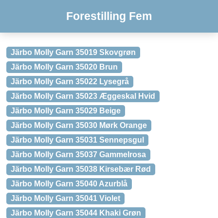
Forestilling Fem
Järbo Molly Garn 35019 Skovgrøn
Järbo Molly Garn 35020 Brun
Järbo Molly Garn 35022 Lysegrå
Järbo Molly Garn 35023 Æggeskal Hvid
Järbo Molly Garn 35029 Beige
Järbo Molly Garn 35030 Mørk Orange
Järbo Molly Garn 35031 Sennepsgul
Järbo Molly Garn 35037 Gammelrosa
Järbo Molly Garn 35038 Kirsebær Rød
Järbo Molly Garn 35040 Azurblå
Järbo Molly Garn 35041 Violet
Järbo Molly Garn 35044 Khaki Grøn