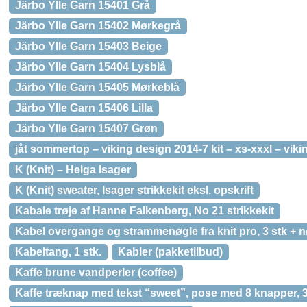
Järbo Ylle Garn 15401 Grå
Järbo Ylle Garn 15402 Mørkegrå
Järbo Ylle Garn 15403 Beige
Järbo Ylle Garn 15404 Lysblå
Järbo Ylle Garn 15405 Mørkeblå
Järbo Ylle Garn 15406 Lilla
Järbo Ylle Garn 15407 Grøn
jåt sommertop – viking design 2014-7 kit – xs-xxxl – viki
K (Knit) – Helga Isager
K (Knit) sweater, Isager strikkekit eksl. opskrift
Kabale trøje af Hanne Falkenberg, No 21 strikkekit
Kabel overgange og strammenøgle fra knit pro, 3 stk + 
Kabeltang, 1 stk.
Kabler (pakketilbud)
Kaffe brune vandperler (coffee)
Kaffe træknap med tekst “sweet”, pose med 8 knapper,