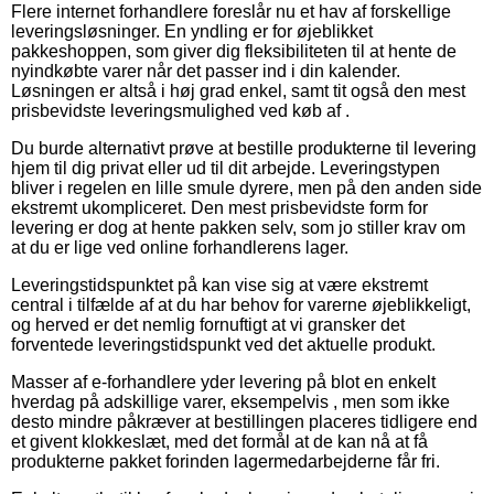
Flere internet forhandlere foreslår nu et hav af forskellige
leveringsløsninger. En yndling er for øjeblikket
pakkeshoppen, som giver dig fleksibiliteten til at hente de
nyindkøbte varer når det passer ind i din kalender.
Løsningen er altså i høj grad enkel, samt tit også den mest
prisbevidste leveringsmulighed ved køb af .
Du burde alternativt prøve at bestille produkterne til levering
hjem til dig privat eller ud til dit arbejde. Leveringstypen
bliver i regelen en lille smule dyrere, men på den anden side
ekstremt ukompliceret. Den mest prisbevidste form for
levering er dog at hente pakken selv, som jo stiller krav om
at du er lige ved online forhandlerens lager.
Leveringstidspunktet på kan vise sig at være ekstremt
central i tilfælde af at du har behov for varerne øjeblikkeligt,
og herved er det nemlig fornuftigt at vi gransker det
forventede leveringstidspunkt ved det aktuelle produkt.
Masser af e-forhandlere yder levering på blot en enkelt
hverdag på adskillige varer, eksempelvis , men som ikke
desto mindre påkræver at bestillingen placeres tidligere end
et givent klokkeslæt, med det formål at de kan nå at få
produkterne pakket forinden lagermedarbejderne får fri.