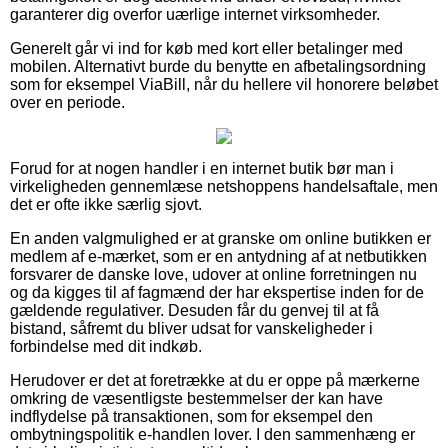
garanterer dig overfor uærlige internet virksomheder.
Generelt går vi ind for køb med kort eller betalinger med
mobilen. Alternativt burde du benytte en afbetalingsordning
som for eksempel ViaBill, når du hellere vil honorere beløbet
over en periode.
Forud for at nogen handler i en internet butik bør man i
virkeligheden gennemlæse netshoppens handelsaftale, men
det er ofte ikke særlig sjovt.
En anden valgmulighed er at granske om online butikken er
medlem af e-mærket, som er en antydning af at netbutikken
forsvarer de danske love, udover at online forretningen nu
og da kigges til af fagmænd der har ekspertise inden for de
gældende regulativer. Desuden får du genvej til at få
bistand, såfremt du bliver udsat for vanskeligheder i
forbindelse med dit indkøb.
Herudover er det at foretrække at du er oppe på mærkerne
omkring de væsentligste bestemmelser der kan have
indflydelse på transaktionen, som for eksempel den
ombytningspolitik e-handlen lover. I den sammenhæng er