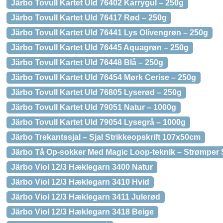
Järbo Tovull Kartet Uld 76402 Karrygul – 250g
Järbo Tovull Kartet Uld 76417 Rød – 250g
Järbo Tovull Kartet Uld 76441 Lys Olivengrøn – 250g
Järbo Tovull Kartet Uld 76445 Aquagrøn – 250g
Järbo Tovull Kartet Uld 76448 Blå – 250g
Järbo Tovull Kartet Uld 76454 Mørk Cerise – 250g
Järbo Tovull Kartet Uld 76805 Lyserød – 250g
Järbo Tovull Kartet Uld 79051 Natur – 1000g
Järbo Tovull Kartet Uld 79054 Lysegrå – 1000g
Järbo Trekantssjal – Sjal Strikkeopskrift 107x50cm
Järbo Tå Op-sokker Med Magic Loop-teknik – Strømper St
Järbo Viol 12/3 Hæklegarn 3400 Natur
Järbo Viol 12/3 Hæklegarn 3410 Hvid
Järbo Viol 12/3 Hæklegarn 3411 Julerød
Järbo Viol 12/3 Hæklegarn 3418 Beige