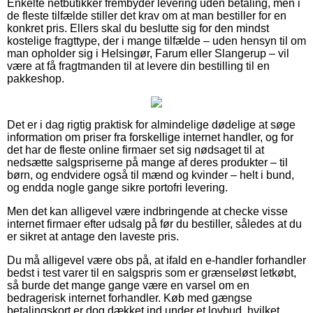
Enkelte netbutikker frembyder levering uden betaling, men i
de fleste tilfælde stiller det krav om at man bestiller for en
konkret pris. Ellers skal du beslutte sig for den mindst
kostelige fragttype, der i mange tilfælde – uden hensyn til om
man opholder sig i Helsingør, Farum eller Slangerup – vil
være at få fragtmanden til at levere din bestilling til en
pakkeshop.
Det er i dag rigtig praktisk for almindelige dødelige at søge
information om priser fra forskellige internet handler, og for
det har de fleste online firmaer set sig nødsaget til at
nedsætte salgspriserne på mange af deres produkter – til
børn, og endvidere også til mænd og kvinder – helt i bund,
og endda nogle gange sikre portofri levering.
Men det kan alligevel være indbringende at checke visse
internet firmaer efter udsalg på før du bestiller, således at du
er sikret at antage den laveste pris.
Du må alligevel være obs på, at ifald en e-handler forhandler
bedst i test varer til en salgspris som er grænseløst letkøbt,
så burde det mange gange være en varsel om en
bedragerisk internet forhandler. Køb med gængse
betalingskort er dog dækket ind under et lovbud, hvilket