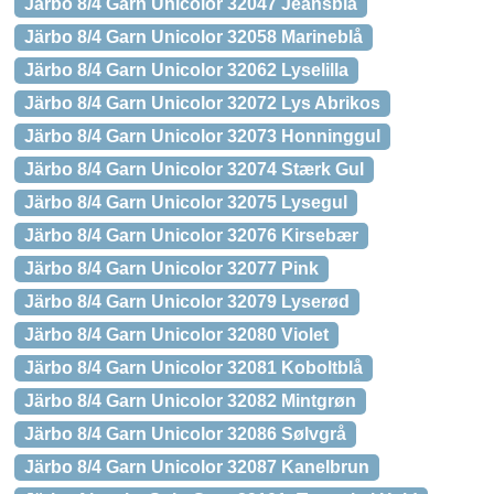
Järbo 8/4 Garn Unicolor 32047 Jeansblå
Järbo 8/4 Garn Unicolor 32058 Marineblå
Järbo 8/4 Garn Unicolor 32062 Lyselilla
Järbo 8/4 Garn Unicolor 32072 Lys Abrikos
Järbo 8/4 Garn Unicolor 32073 Honninggul
Järbo 8/4 Garn Unicolor 32074 Stærk Gul
Järbo 8/4 Garn Unicolor 32075 Lysegul
Järbo 8/4 Garn Unicolor 32076 Kirsebær
Järbo 8/4 Garn Unicolor 32077 Pink
Järbo 8/4 Garn Unicolor 32079 Lyserød
Järbo 8/4 Garn Unicolor 32080 Violet
Järbo 8/4 Garn Unicolor 32081 Koboltblå
Järbo 8/4 Garn Unicolor 32082 Mintgrøn
Järbo 8/4 Garn Unicolor 32086 Sølvgrå
Järbo 8/4 Garn Unicolor 32087 Kanelbrun