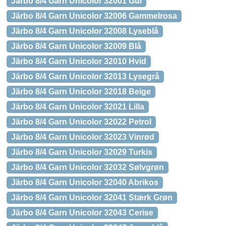
Järbo 8/4 Garn Unicolor 32001 Gul
Järbo 8/4 Garn Unicolor 32006 Gammelrosa
Järbo 8/4 Garn Unicolor 32008 Lyseblå
Järbo 8/4 Garn Unicolor 32009 Blå
Järbo 8/4 Garn Unicolor 32010 Hvid
Järbo 8/4 Garn Unicolor 32013 Lysegrå
Järbo 8/4 Garn Unicolor 32018 Beige
Järbo 8/4 Garn Unicolor 32021 Lilla
Järbo 8/4 Garn Unicolor 32022 Petrol
Järbo 8/4 Garn Unicolor 32023 Vinrød
Järbo 8/4 Garn Unicolor 32029 Turkis
Järbo 8/4 Garn Unicolor 32032 Sølvgrøn
Järbo 8/4 Garn Unicolor 32040 Abrikos
Järbo 8/4 Garn Unicolor 32041 Stærk Grøn
Järbo 8/4 Garn Unicolor 32043 Cerise