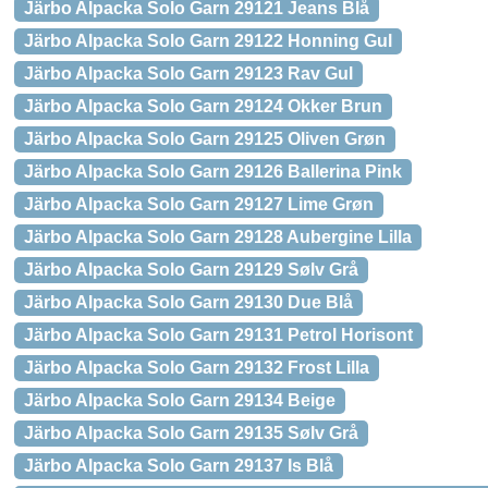
Järbo Alpacka Solo Garn 29121 Jeans Blå
Järbo Alpacka Solo Garn 29122 Honning Gul
Järbo Alpacka Solo Garn 29123 Rav Gul
Järbo Alpacka Solo Garn 29124 Okker Brun
Järbo Alpacka Solo Garn 29125 Oliven Grøn
Järbo Alpacka Solo Garn 29126 Ballerina Pink
Järbo Alpacka Solo Garn 29127 Lime Grøn
Järbo Alpacka Solo Garn 29128 Aubergine Lilla
Järbo Alpacka Solo Garn 29129 Sølv Grå
Järbo Alpacka Solo Garn 29130 Due Blå
Järbo Alpacka Solo Garn 29131 Petrol Horisont
Järbo Alpacka Solo Garn 29132 Frost Lilla
Järbo Alpacka Solo Garn 29134 Beige
Järbo Alpacka Solo Garn 29135 Sølv Grå
Järbo Alpacka Solo Garn 29137 Is Blå