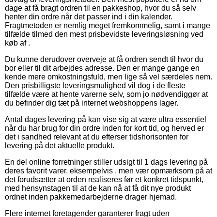
dage at få bragt ordren til en pakkeshop, hvor du så selv
henter din ordre når det passer ind i din kalender.
Fragtmetoden er nemlig meget fremkommelig, samt i mange
tilfælde tilmed den mest prisbevidste leveringsløsning ved
køb af .
Du kunne derudover overveje at få ordren sendt til hvor du
bor eller til dit arbejdes adresse. Den er mange gange en
kende mere omkostningsfuld, men lige så vel særdeles nem.
Den prisbilligste leveringsmulighed vil dog i de fleste
tilfælde være at hente varerne selv, som jo nødvendiggør at
du befinder dig tæt på internet webshoppens lager.
Antal dages levering på kan vise sig at være ultra essentiel
når du har brug for din ordre inden for kort tid, og herved er
det i sandhed relevant at du efterser tidshorisonten for
levering på det aktuelle produkt.
En del online forretninger stiller udsigt til 1 dags levering på
deres favorit varer, eksempelvis , men vær opmærksom på at
det forudsætter at orden realiseres før et konkret tidspunkt,
med hensynstagen til at de kan nå at få dit nye produkt
ordnet inden pakkemedarbejderne drager hjemad.
Flere internet foretagender garanterer fragt uden