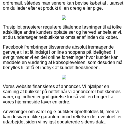
ordremail, således man senere kan bevise købet af , uanset
om du leder efter et produkt til en dreng eller pige.
Trustpilot præsterer regulære tiltalende løsninger til at tolke
adskillige andre kunders opfattelser og herved anbefaler vi,
at du undersøger netbutikkens omtaler af inden du køber.
Facebook frembringer tilsvarende absolut fremragende
genveje til at få indsigt i online shoppens pålidelighed. I
øvrigt møder vi en del online forretninger hvor kunder kan
meddele en vurdering af købsoplevelsen, som desuden må
benyttes til at få et indtryk af kundetilfredsheden.
Vores website finansieres af annoncer. Vi hjælper en
samling af butikker på nettet når vi annoncerer butikkernes
varer, og indhenter godtgørelse for så vidt en bruger fra
vores hjemmeside laver en ordre.
Anvisninger om varer og e-butikker opretholdes tit, men vi
kan desværre ikke garantere imod rettelser der eventuelt er
udarbejdet siden vi nyligst opdaterede sidens data.