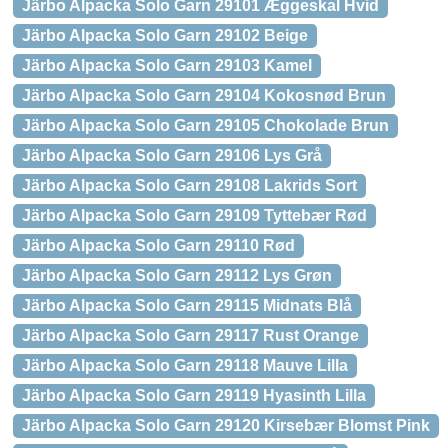
Järbo Alpacka Solo Garn 29101 Æggeskal Hvid
Järbo Alpacka Solo Garn 29102 Beige
Järbo Alpacka Solo Garn 29103 Kamel
Järbo Alpacka Solo Garn 29104 Kokosnød Brun
Järbo Alpacka Solo Garn 29105 Chokolade Brun
Järbo Alpacka Solo Garn 29106 Lys Grå
Järbo Alpacka Solo Garn 29108 Lakrids Sort
Järbo Alpacka Solo Garn 29109 Tyttebær Rød
Järbo Alpacka Solo Garn 29110 Rød
Järbo Alpacka Solo Garn 29112 Lys Grøn
Järbo Alpacka Solo Garn 29115 Midnats Blå
Järbo Alpacka Solo Garn 29117 Rust Orange
Järbo Alpacka Solo Garn 29118 Mauve Lilla
Järbo Alpacka Solo Garn 29119 Hyasinth Lilla
Järbo Alpacka Solo Garn 29120 Kirsebær Blomst Pink