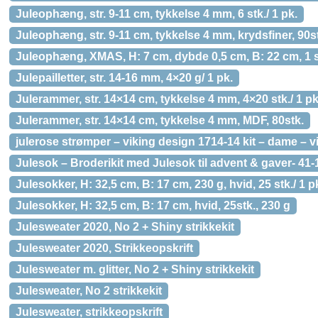
Juleophæng, str. 9-11 cm, tykkelse 4 mm, 6 stk./ 1 pk.
Juleophæng, str. 9-11 cm, tykkelse 4 mm, krydsfiner, 90s
Juleophæng, XMAS, H: 7 cm, dybde 0,5 cm, B: 22 cm, 1 s
Julepailletter, str. 14-16 mm, 4×20 g/ 1 pk.
Julerammer, str. 14×14 cm, tykkelse 4 mm, 4×20 stk./ 1 pk
Julerammer, str. 14×14 cm, tykkelse 4 mm, MDF, 80stk.
julerose strømper – viking design 1714-14 kit – dame – v
Julesok – Broderikit med Julesok til advent & gaver- 41
Julesokker, H: 32,5 cm, B: 17 cm, 230 g, hvid, 25 stk./ 1 p
Julesokker, H: 32,5 cm, B: 17 cm, hvid, 25stk., 230 g
Julesweater 2020, No 2 + Shiny strikkekit
Julesweater 2020, Strikkeopskrift
Julesweater m. glitter, No 2 + Shiny strikkekit
Julesweater, No 2 strikkekit
Julesweater, strikkeopskrift