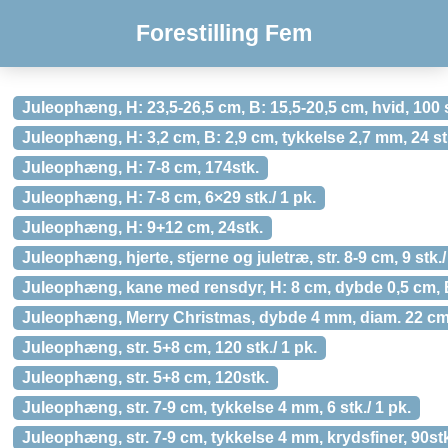
Forestilling Fem
Juleophæng, H: 23,5-26,5 cm, B: 15,5-20,5 cm, hvid, 100 s
Juleophæng, H: 3,2 cm, B: 2,9 cm, tykkelse 2,7 mm, 24 stk
Juleophæng, H: 7-8 cm, 174stk.
Juleophæng, H: 7-8 cm, 6×29 stk./ 1 pk.
Juleophæng, H: 9+12 cm, 24stk.
Juleophæng, hjerte, stjerne og juletræ, str. 8-9 cm, 9 stk./
Juleophæng, kane med rensdyr, H: 8 cm, dybde 0,5 cm, B
Juleophæng, Merry Christmas, dybde 4 mm, diam. 22 cm,
Juleophæng, str. 5+8 cm, 120 stk./ 1 pk.
Juleophæng, str. 5+8 cm, 120stk.
Juleophæng, str. 7-9 cm, tykkelse 4 mm, 6 stk./ 1 pk.
Juleophæng, str. 7-9 cm, tykkelse 4 mm, krydsfiner, 90st