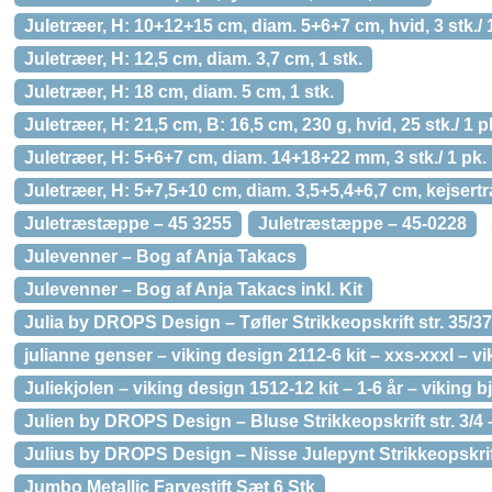
Juletræer, H: 10+12+15 cm, diam. 5+6+7 cm, hvid, 3 stk./ 
Juletræer, H: 12,5 cm, diam. 3,7 cm, 1 stk.
Juletræer, H: 18 cm, diam. 5 cm, 1 stk.
Juletræer, H: 21,5 cm, B: 16,5 cm, 230 g, hvid, 25 stk./ 1 p
Juletræer, H: 5+6+7 cm, diam. 14+18+22 mm, 3 stk./ 1 pk.
Juletræer, H: 5+7,5+10 cm, diam. 3,5+5,4+6,7 cm, kejsertr
Juletræstæppe – 45 3255
Juletræstæppe – 45-0228
Julevenner – Bog af Anja Takacs
Julevenner – Bog af Anja Takacs inkl. Kit
Julia by DROPS Design – Tøfler Strikkeopskrift str. 35/37
julianne genser – viking design 2112-6 kit – xxs-xxxl – vi
Juliekjolen – viking design 1512-12 kit – 1-6 år – viking b
Julien by DROPS Design – Bluse Strikkeopskrift str. 3/4 –
Julius by DROPS Design – Nisse Julepynt Strikkeopskri
Jumbo Metallic Farvestift Sæt 6 Stk