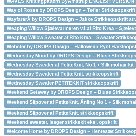
WAVES Knittingpattern ByAmstrup ENGLISH VERSION
Way of Roses by DROPS Design – Tøfler Strikkeopskrift s
WayfarerÂ by DROPS Design – Jakke Strikkeopskrift str
Weaping Willow Sjælevarmeren v1 af Rito Krea – Sjælev
Weaping Willow Sweater af Rito Krea – Sweater Strikkeops
Webster by DROPS Design – Halloween Pynt Hækleopsk
Wednesday Mood by DROPS Design – Bluse Strikkeopskr
Wednesday Sweater af PetiteKnit, No 1 + Silk mohair kit
Wednesday Sweater af PetiteKnit, strikkeopskrift
Wednesday Sweater PETITEKNIT strikkeopskrift
Weekend Getaway by DROPS Design – Bluse Strikkeopskr
Weekend Slipover af PetiteKnit, Ãnling No 1 + Silk mohair
Weekend Slipover af PetiteKnit, strikkeopskrift
Weekend sweater, Isager strikkekit eksl. opskrift
Welcome Home by DROPS Design – Hentesæt Strikkeopskr