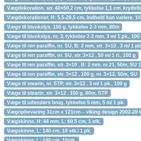
Vægdekoration, str. 40×50,2 cm, tykkelse 1,1 cm, krydsfin
Vægdekorationer, H: 5,5-29,5 cm, Indhold kan variere, 10
Væge til bivokslys, 100 g, tykkelse 2-3 mm, 80m
Væge til bivokslys, nr. 3, tykkelse 2-3 mm, 3 m/ 1 pk., 100
Væge til ren paraffin, nr. SU, B: 2 mm, str. 3×10 , 3 m/ 1 pk
Væge til ren paraffin, nr. SU, str. 3×12 , 50 m/ 1 rl., 100 g
Væge til ren paraffin, str. 3×10 , B: 2 mm, nr.21, 50m, SU 
Væge til ren paraffin, str. 3×12 , 100 g, nr. 3×12, 50m, SU
Væge til stearin, nr. STP, str. 3×12 , 3 m/ 1 pk., 100 g
Væge til stearin, str. 3×12 , 100 g, 80m, STP
Væge til udendørs brug, tykkelse 5 mm, 5 m/ 1 pk.
Vægopbevaring 31cm x 121cm – viking design 2002-28 ki
Vægskinne, H: 44 mm, L: 60,5 cm, 1 stk.
Vægskinne, L: 140 cm, 10 stk./ 1 pk.
Vægskinne, L: 140 cm, 10stk.