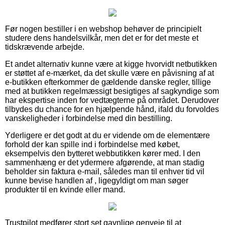
Før nogen bestiller i en webshop behøver de principielt
studere dens handelsvilkår, men det er for det meste et
tidskrævende arbejde.
Et andet alternativ kunne være at kigge hvorvidt netbutikken
er støttet af e-mærket, da det skulle være en påvisning af at
e-butikken efterkommer de gældende danske regler, tillige
med at butikken regelmæssigt besigtiges af sagkyndige som
har ekspertise inden for vedtægterne på området. Derudover
tilbydes du chance for en hjælpende hånd, ifald du forvoldes
vanskeligheder i forbindelse med din bestilling.
Yderligere er det godt at du er vidende om de elementære
forhold der kan spille ind i forbindelse med købet,
eksempelvis den bytteret webbutikken kører med. I den
sammenhæng er det ydermere afgørende, at man stadig
beholder sin faktura e-mail, således man til enhver tid vil
kunne bevise handlen af , ligegyldigt om man søger
produkter til en kvinde eller mand.
Trustpilot medfører stort set gavnlige genveje til at