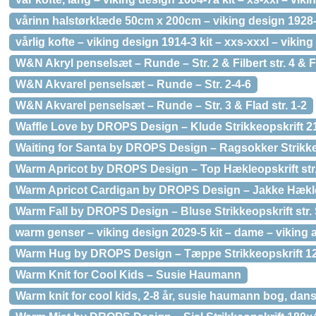
vårinn halstørklæde 50cm x 200cm – viking design 1928-9
vårlig kofte – viking design 1914-3 kit – xxs-xxxl – viki
W&N Akryl penselsæt – Runde – Str. 2 & Filbert str. 4 & Fl
W&N Akvarel penselsæt – Runde – Str. 2-4-6
W&N Akvarel penselsæt – Runde – Str. 3 & Flad str. 1-2
Waffle Love by DROPS Design – Klude Strikkeopskrift 
Waiting for Santa by DROPS Design – Ragsokker Strikkeop
Warm Apricot by DROPS Design – Top Hækleopskrift str
Warm Apricot Cardigan by DROPS Design – Jakke Hækleop
Warm Fall by DROPS Design – Bluse Strikkeopskrift str.
warm genser – viking design 2029-5 kit – dame – viking a
Warm Hug by DROPS Design – Tæppe Strikkeopskrift 1
Warm Knit for Cool Kids – Susie Haumann
Warm knit for cool kids, 2-8 år, susie haumann bog, dan