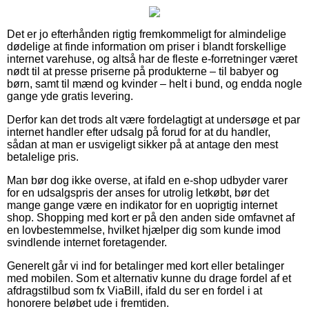
Det er jo efterhånden rigtig fremkommeligt for almindelige
dødelige at finde information om priser i blandt forskellige
internet varehuse, og altså har de fleste e-forretninger været
nødt til at presse priserne på produkterne – til babyer og
børn, samt til mænd og kvinder – helt i bund, og endda nogle
gange yde gratis levering.
Derfor kan det trods alt være fordelagtigt at undersøge et par
internet handler efter udsalg på forud for at du handler,
sådan at man er usvigeligt sikker på at antage den mest
betalelige pris.
Man bør dog ikke overse, at ifald en e-shop udbyder varer
for en udsalgspris der anses for utrolig letkøbt, bør det
mange gange være en indikator for en uoprigtig internet
shop. Shopping med kort er på den anden side omfavnet af
en lovbestemmelse, hvilket hjælper dig som kunde imod
svindlende internet foretagender.
Generelt går vi ind for betalinger med kort eller betalinger
med mobilen. Som et alternativ kunne du drage fordel af et
afdragstilbud som fx ViaBill, ifald du ser en fordel i at
honorere beløbet ude i fremtiden.