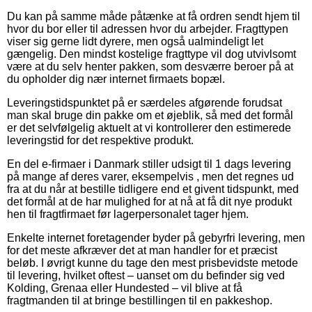
Du kan på samme måde påtænke at få ordren sendt hjem til
hvor du bor eller til adressen hvor du arbejder. Fragttypen
viser sig gerne lidt dyrere, men også ualmindeligt let
gængelig. Den mindst kostelige fragttype vil dog utvivlsomt
være at du selv henter pakken, som desværre beroer på at
du opholder dig nær internet firmaets bopæl.
Leveringstidspunktet på er særdeles afgørende forudsat
man skal bruge din pakke om et øjeblik, så med det formål
er det selvfølgelig aktuelt at vi kontrollerer den estimerede
leveringstid for det respektive produkt.
En del e-firmaer i Danmark stiller udsigt til 1 dags levering
på mange af deres varer, eksempelvis , men det regnes ud
fra at du når at bestille tidligere end et givent tidspunkt, med
det formål at de har mulighed for at nå at få dit nye produkt
hen til fragtfirmaet før lagerpersonalet tager hjem.
Enkelte internet foretagender byder på gebyrfri levering, men
for det meste afkræver det at man handler for et præcist
beløb. I øvrigt kunne du tage den mest prisbevidste metode
til levering, hvilket oftest – uanset om du befinder sig ved
Kolding, Grenaa eller Hundested – vil blive at få
fragtmanden til at bringe bestillingen til en pakkeshop.