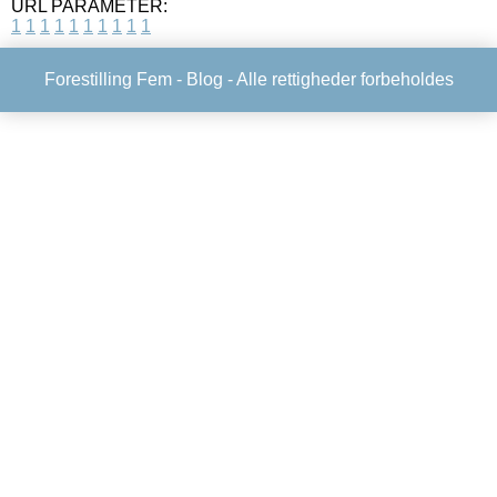
URL PARAMETER:
1
1
1
1
1
1
1
1
1
1
Forestilling Fem -
Blog
- Alle rettigheder forbeholdes