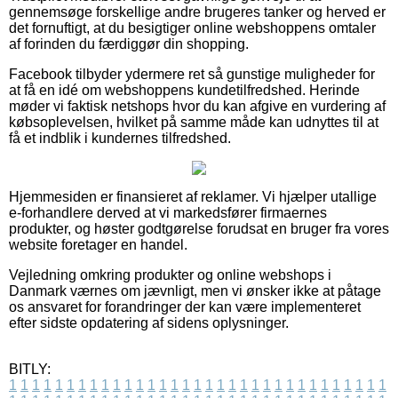
gennemsøge forskellige andre brugeres tanker og herved er
det fornuftigt, at du besigtiger online webshoppens omtaler
af forinden du færdiggør din shopping.
Facebook tilbyder ydermere ret så gunstige muligheder for
at få en idé om webshoppens kundetilfredshed. Herinde
møder vi faktisk netshops hvor du kan afgive en vurdering af
købsoplevelsen, hvilket på samme måde kan udnyttes til at
få et indblik i kundernes tilfredshed.
Hjemmesiden er finansieret af reklamer. Vi hjælper utallige
e-forhandlere derved at vi markedsfører firmaernes
produkter, og høster godtgørelse forudsat en bruger fra vores
website foretager en handel.
Vejledning omkring produkter og online webshops i
Danmark værnes om jævnligt, men vi ønsker ikke at påtage
os ansvaret for forandringer der kan være implementeret
efter sidste opdatering af sidens oplysninger.
BITLY:
1
1
1
1
1
1
1
1
1
1
1
1
1
1
1
1
1
1
1
1
1
1
1
1
1
1
1
1
1
1
1
1
1