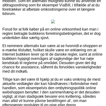
mobilen. Som en alternativ mulighed kunne du anvende en
afdragsordning som for eksempel ViaBill, i tilfælde af at du
foretrækker at afbetale omkostningerne over et længere
tidsrum.
Forud for at folk køber på en online virksomhed kan man i
reglen betragte butikkens forretningsbetingelser, det er dog
undertiden ikke særlig sjovt.
Et nemmere alternativ kan være at se hvorvidt e-shoppen er
e-mærke tilsluttet, hvilket skulle være en erklæring om at
internet butikken lever op til de danske regler, samt at online
butikken hyppigt overvåges af sagkyndige der har nøje
kendskab til reglerne på området. Desuden giver det dig
chance for assistance, såfremt du forvoldes vanskeligheder
med dit indkøb.
Tillige kan det være til hjælp at du er vaks omkring de mest
aktuelle vedtægter der kan håndhæves i forbindelse med
handlen, som eksempelvis den ombytningspolitik online
webshoppen benytter. I den sammenhæng er det desuden
vigtigt, at man stadigvæk bevarer ens kvittering, således
man altid vil kunne påvise bestillingen af , om man
efterspørger produkter til en pige eller dreng.