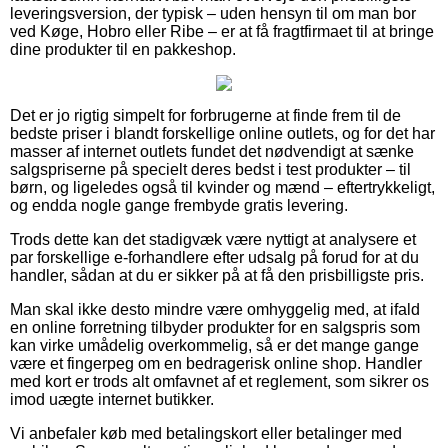
leveringsversion, der typisk – uden hensyn til om man bor
ved Køge, Hobro eller Ribe – er at få fragtfirmaet til at bringe
dine produkter til en pakkeshop.
Det er jo rigtig simpelt for forbrugerne at finde frem til de
bedste priser i blandt forskellige online outlets, og for det har
masser af internet outlets fundet det nødvendigt at sænke
salgspriserne på specielt deres bedst i test produkter – til
børn, og ligeledes også til kvinder og mænd – eftertrykkeligt,
og endda nogle gange frembyde gratis levering.
Trods dette kan det stadigvæk være nyttigt at analysere et
par forskellige e-forhandlere efter udsalg på forud for at du
handler, sådan at du er sikker på at få den prisbilligste pris.
Man skal ikke desto mindre være omhyggelig med, at ifald
en online forretning tilbyder produkter for en salgspris som
kan virke umådelig overkommelig, så er det mange gange
være et fingerpeg om en bedragerisk online shop. Handler
med kort er trods alt omfavnet af et reglement, som sikrer os
imod uægte internet butikker.
Vi anbefaler køb med betalingskort eller betalinger med