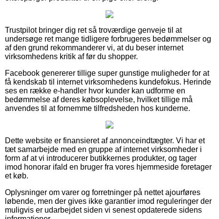
Trustpilot bringer dig ret så troværdige genveje til at
undersøge ret mange tidligere forbrugeres bedømmelser og
af den grund rekommanderer vi, at du beser internet
virksomhedens kritik af før du shopper.
Facebook genererer tillige super gunstige muligheder for at
få kendskab til internet virksomhedens kundefokus. Herinde
ses en række e-handler hvor kunder kan udforme en
bedømmelse af deres købsoplevelse, hvilket tillige må
anvendes til at fornemme tilfredsheden hos kunderne.
Dette website er finansieret af annonceindtægter. Vi har et
tæt samarbejde med en gruppe af internet virksomheder i
form af at vi introducerer butikkernes produkter, og tager
imod honorar ifald en bruger fra vores hjemmeside foretager
et køb.
Oplysninger om varer og forretninger på nettet ajourføres
løbende, men der gives ikke garantier imod reguleringer der
muligvis er udarbejdet siden vi senest opdaterede sidens
informationer.