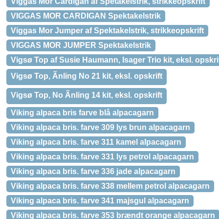
Viggas Mor Cardigan af Spetakelstrik, strikkeopskrift
VIGGAS MOR CARDIGAN Spektakelstrik
Viggas Mor Jumper af Spektakelstrik, strikkeopskrift
VIGGAS MOR JUMPER Spektakelstrik
Vigsø Top af Susie Haumann, Isager Trio kit, eksl. opskri
Vigsø Top, Ãnling No 21 kit, eksl. opskrift
Vigsø Top, No Ãnling 14 kit, eksl. opskrift
Viking alpaca bris farve blå alpacagarn
Viking alpaca bris. farve 309 lys brun alpacagarn
Viking alpaca bris. farve 311 kamel alpacagarn
Viking alpaca bris. farve 331 lys petrol alpacagarn
Viking alpaca bris. farve 336 jade alpacagarn
Viking alpaca bris. farve 338 mellem petrol alpacagarn
Viking alpaca bris. farve 341 majsgul alpacagarn
Viking alpaca bris. farve 353 brændt orange alpacagarn