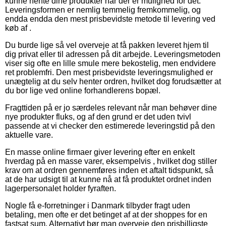
kunne hente dine produkter når der er mulighed for det.
Leveringsformen er nemlig temmelig fremkommelig, og
endda endda den mest prisbevidste metode til levering ved
køb af .
Du burde lige så vel overveje at få pakken leveret hjem til
dig privat eller til adressen på dit arbejde. Leveringsmetoden
viser sig ofte en lille smule mere bekostelig, men endvidere
ret problemfri. Den mest prisbevidste leveringsmulighed er
unægtelig at du selv henter ordren, hvilket dog forudsætter at
du bor lige ved online forhandlerens bopæl.
Fragttiden på er jo særdeles relevant når man behøver dine
nye produkter fluks, og af den grund er det uden tvivl
passende at vi checker den estimerede leveringstid på den
aktuelle vare.
En masse online firmaer giver levering efter en enkelt
hverdag på en masse varer, eksempelvis , hvilket dog stiller
krav om at ordren gennemføres inden et aftalt tidspunkt, så
at de har udsigt til at kunne nå at få produktet ordnet inden
lagerpersonalet holder fyraften.
Nogle få e-forretninger i Danmark tilbyder fragt uden
betaling, men ofte er det betinget af at der shoppes for en
fastsat sum. Alternativt bør man overveje den prisbilligste