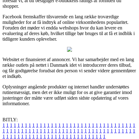
foreslår vi, at du besigtiger e-butikkens ratings af forinden du
shopper.
Facebook fremskaffer tilsvarende en lang række troværdige
muligheder for at få indtryk af online virksomhedens popularitet.
Foruden det møder vi endda webshops hvor du kan levere en
evaluering af deres køb, hvilket tillige bør bruges til at få et indblik i
tidligere kunders oplevelser.
Websitet er finansieret af annoncer. Vi har samarbejder med en lang
række outlets på nettet i Danmark idet vi introducerer deres tilbud,
og får godtgørelse forudsat den person vi sender videre gennemfører
et indkøb.
Oplysninger angående produkter og internet handler understøttes
rutinemæssigt, men det er ikke muligt for os at give garantier imod
justeringer der måtte være udført siden sidste opdatering af vores
informationer.
BITLY:
1
1
1
1
1
1
1
1
1
1
1
1
1
1
1
1
1
1
1
1
1
1
1
1
1
1
1
1
1
1
1
1
1
1
1
1
1
1
1
1
1
1
1
1
1
1
1
1
1
1
1
1
1
1
1
1
1
1
1
1
1
1
1
1
1
1
1
1
1
1
1
1
1
1
1
1
1
1
1
1
1
1
1
1
1
1
1
1
1
1
1
1
1
1
1
1
1
1
1
1