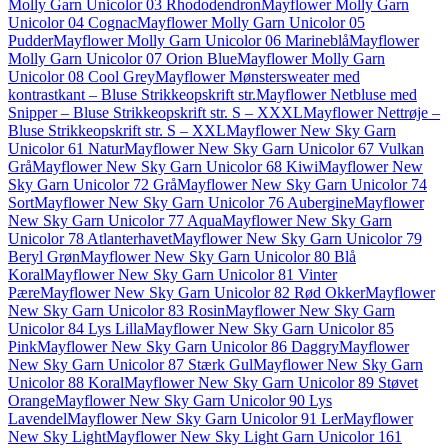
Molly Garn Unicolor 03 Rhododendron
Mayflower Molly Garn
Unicolor 04 Cognac
Mayflower Molly Garn Unicolor 05
Pudder
Mayflower Molly Garn Unicolor 06 Marineblå
Mayflower
Molly Garn Unicolor 07 Orion Blue
Mayflower Molly Garn
Unicolor 08 Cool Grey
Mayflower Mønstersweater med
kontrastkant – Bluse Strikkeopskrift str.
Mayflower Netbluse med
Snipper – Bluse Strikkeopskrift str. S – XXXL
Mayflower Nettrøje –
Bluse Strikkeopskrift str. S – XXL
Mayflower New Sky Garn
Unicolor 61 Natur
Mayflower New Sky Garn Unicolor 67 Vulkan
Grå
Mayflower New Sky Garn Unicolor 68 Kiwi
Mayflower New
Sky Garn Unicolor 72 Grå
Mayflower New Sky Garn Unicolor 74
Sort
Mayflower New Sky Garn Unicolor 76 Aubergine
Mayflower
New Sky Garn Unicolor 77 Aqua
Mayflower New Sky Garn
Unicolor 78 Atlanterhavet
Mayflower New Sky Garn Unicolor 79
Beryl Grøn
Mayflower New Sky Garn Unicolor 80 Blå
Koral
Mayflower New Sky Garn Unicolor 81 Vinter
Pære
Mayflower New Sky Garn Unicolor 82 Rød Okker
Mayflower
New Sky Garn Unicolor 83 Rosin
Mayflower New Sky Garn
Unicolor 84 Lys Lilla
Mayflower New Sky Garn Unicolor 85
Pink
Mayflower New Sky Garn Unicolor 86 Daggry
Mayflower
New Sky Garn Unicolor 87 Stærk Gul
Mayflower New Sky Garn
Unicolor 88 Koral
Mayflower New Sky Garn Unicolor 89 Støvet
Orange
Mayflower New Sky Garn Unicolor 90 Lys
Lavendel
Mayflower New Sky Garn Unicolor 91 Ler
Mayflower
New Sky Light
Mayflower New Sky Light Garn Unicolor 161