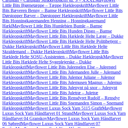
Cardigan – Cardigan Strikkeopskrift str. S – XXXL
Mayflower
Little Bits Bjørnetæppe – Tæppe Hækleopskrift
Mayflower Little
Bits Bæveren Benny – Bamse Hækleopskrift
Mayflower Little Bits
Dørstopper Bæver – Dørstopper Hækleopskrift
Mayflower Little
Bits Honningkagemanden Henning – Honningkagemand
Hækl
Mayflower Little Bits Humlebien Bumle – Bamse
Hækleopskrift
Mayflower Little Bits Hunden Dingo – Bamse
Hækleopskrift
Mayflower Little Bits Hæklede Helte Læge – Dukke
Hækleopskrift
Mayflower Little Bits Hæklede Helte Politibetjent –
Dukke Hækleopskrif
Mayflower Little Bits Hæklede Helte
Skraldemand – Dukke Hækleopskrift
Mayflower Little Bits
Hæklede Helte SOSU-Assistenten – Dukke Hækleopsk
Mayflower
Little Bits Hæklede Helte Sygeplejerske – Dukke
Hækleopskrif
Mayflower Little Bits Juleenglen Else – Juleengel
Hækleopskrift
Mayflower Little Bits Julemanden Julle – Julemand
Hækleopskrift
Mayflower Little Bits Julemor Juliane – Julemor
Hækleopskrift
Mayflower Little Bits Julemusen Magnus – Julemus
Hækleopskrift
Mayflower Little Bits Julepynt på snor – Julepynt
Hækleopskrift
Mayflower Little Bits Juletræ – Juletræ
Hækleopskrift
Mayflower Little Bits Rensdyret Rudolf – Rensdyr
Hækleopskrift
Mayflower Little Bits Snemanden Simon – Snemand
Hækleopskrift
Mayflower Luxus Sock Yarn 5115 Grafit
Mayflower
Luxus Sock Yarn Håndfarvet 01 Strand
Mayflower Luxus Sock Yarn
Håndfarvet 04 Granskov
Mayflower Luxus Sock Yarn Håndfarvet
06 Søbred
Mayflower Luxus Sock Yarn Håndfarvet 07