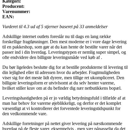
Kategori:
Producent:
Varenummer:
EAN:
Vurderet til
4.3
ud af 5 stjerner baseret på
33
anmeldelser
Adskillige internet outlets foreslår nu til dags en lang række
forskellige fragtløsninger. Den mest moderne er i vore dage levering
til en pakkeshop, som gør at du kan hente de bestilte varer når det
passer ind i din hverdag. Leveringstypen er nemlig super simpel, og
ofte endvidere den billigste leveringsmåde ved køb af .
Du bør ligeledes beslutte dig for at bestille produkterne til levering til
din lejlighed eller til adressen hvor du arbejder. Fragtmuligheden
viser sig for det meste lidt dyrere, men tillige ret ukompliceret. Den
billigste leveringsform er utvivlsomt at du selv henter varerne,
hvilket stiller krav om at du befinder dig nær netbutikkens bopæl.
Leveringshastigheden på er jo vældig betydningsfuld i tilfælde af at
man har behov for varerne øjeblikkeligt, og derfor er det komplet
væsentligt at vi kontrollerer det forventede leveringstidspunkt for
den vedkommende vare.
Adskillige forretninger på nettet giver levering på næstkommende
hverdag på de fleste varer, eksempelvis , men vær påpasselig da det