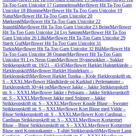
Ta-Too Garn Unicolor 17 Gammelrosa
Mayflower Hit Ta-Too Garn
Unicolor 18 Blomme
Mayflower Hit Ta-Too Garn Unicolor 19
Natur
Mayflower Hit Ta-Too Garn Unicolor 20
Mørkerød
Mayflower Hit Ta-Too Garn Unicolor 22
Jeansblå
Mayflower Hit Ta-Too Garn Unicolor 23 Beige
Mayflower
Hit Ta-Too Garn Unicolor 24 Lys Søgrøn
Mayflower Hit Ta-Too
Garn Unicolor 26 Lilla
Mayflower Hit Ta-Too Garn Unicolor 29
Stærk Gul
Mayflower Hit Ta-Too Garn Unicolor 31
Turkis
Mayflower Hit Ta-Too Garn Unicolor 32 Blå
Mayflower Hit
Ta-Too Garn Unicolor 38 Orange
Mayflower Hit Ta-Too Garn
Unicolor 91 Lys Neon Grøn
Mayflower Hyggesokker – Sokker
Strikkeopskrift str. 19/21 – 43/45
Mayflower Hæklet Halstørklæde –
Hækleopskrift
Mayflower Hæklet Hundekurv –
Hækleopskrift
Mayflower Hæklet Tunika – Kjole Hækleopskrift str.
S – XXXL
Mayflower Håndklæde og Karklud i Perlemønster –
Hækleopskrift 30×44 og
Mayflower Jakke – Jakke Strikkeopskrift
str. S – XXXL
Mayflower Jakke i Pelsgarn – Jakke Strikkeopskrift
str. S – XXXL
Mayflower Jakke med Snipper – Jakke
Strikkeopskrift str. S – XXXL
Mayflower Knude Bluse – Sweater
Strikkeopskrift str. S – XXL
Mayflower Kort Bluse med Vidde –
Bluse Strikkeopskrift str. S – XXXL
Mayflower Kort Cardigan –
Cardigan Strikkeopskrift str. S – XXXL
Mayflower Kortærmet
Bluse – Bluse Strikkeopskrift str. S – XXXL
Mayflower Kortærmet
Bluse med Kontrastkanter – T-shirt Strikkeopskrift
Mayflower Lang