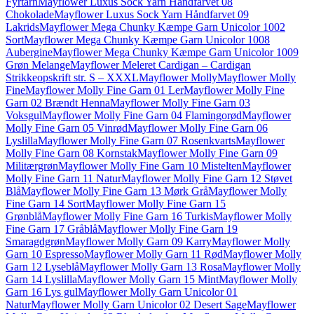
Fyrtårn
Mayflower Luxus Sock Yarn Håndfarvet 08
Chokolade
Mayflower Luxus Sock Yarn Håndfarvet 09
Lakrids
Mayflower Mega Chunky Kæmpe Garn Unicolor 1002
Sort
Mayflower Mega Chunky Kæmpe Garn Unicolor 1008
Aubergine
Mayflower Mega Chunky Kæmpe Garn Unicolor 1009
Grøn Melange
Mayflower Meleret Cardigan – Cardigan
Strikkeopskrift str. S – XXXL
Mayflower Molly
Mayflower Molly
Fine
Mayflower Molly Fine Garn 01 Ler
Mayflower Molly Fine
Garn 02 Brændt Henna
Mayflower Molly Fine Garn 03
Voksgul
Mayflower Molly Fine Garn 04 Flamingorød
Mayflower
Molly Fine Garn 05 Vinrød
Mayflower Molly Fine Garn 06
Lyslilla
Mayflower Molly Fine Garn 07 Rosenkvarts
Mayflower
Molly Fine Garn 08 Kornstak
Mayflower Molly Fine Garn 09
Militærgrøn
Mayflower Molly Fine Garn 10 Mistelten
Mayflower
Molly Fine Garn 11 Natur
Mayflower Molly Fine Garn 12 Støvet
Blå
Mayflower Molly Fine Garn 13 Mørk Grå
Mayflower Molly
Fine Garn 14 Sort
Mayflower Molly Fine Garn 15
Grønblå
Mayflower Molly Fine Garn 16 Turkis
Mayflower Molly
Fine Garn 17 Gråblå
Mayflower Molly Fine Garn 19
Smaragdgrøn
Mayflower Molly Garn 09 Karry
Mayflower Molly
Garn 10 Espresso
Mayflower Molly Garn 11 Rød
Mayflower Molly
Garn 12 Lyseblå
Mayflower Molly Garn 13 Rosa
Mayflower Molly
Garn 14 Lyslilla
Mayflower Molly Garn 15 Mint
Mayflower Molly
Garn 16 Lys gul
Mayflower Molly Garn Unicolor 01
Natur
Mayflower Molly Garn Unicolor 02 Desert Sage
Mayflower