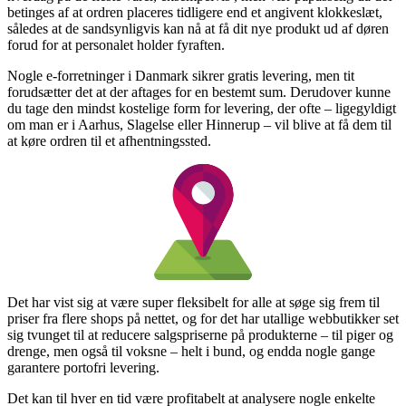
betinges af at ordren placeres tidligere end et angivent klokkeslæt,
således at de sandsynligvis kan nå at få dit nye produkt ud af døren
forud for at personalet holder fyraften.
Nogle e-forretninger i Danmark sikrer gratis levering, men tit
forudsætter det at der aftages for en bestemt sum. Derudover kunne
du tage den mindst kostelige form for levering, der ofte – ligegyldigt
om man er i Aarhus, Slagelse eller Hinnerup – vil blive at få dem til
at køre ordren til et afhentningssted.
Det har vist sig at være super fleksibelt for alle at søge sig frem til
priser fra flere shops på nettet, og for det har utallige webbutikker set
sig tvunget til at reducere salgspriserne på produkterne – til piger og
drenge, men også til voksne – helt i bund, og endda nogle gange
garantere portofri levering.
Det kan til hver en tid være profitabelt at analysere nogle enkelte