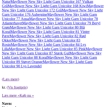
Natur
Mayflower New Sky Light Garn Unicolor 167 Vulkan
Grå
Mayflower New Sky Light Garn Unicolor 168 Kiwi
Mayflower
New Sky Light Garn Unicolor 172 Grå
Mayflower New Sky Light
Garn Unicolor 176 Aubergine
Mayflower New Sky Light Garn
Unicolor 77 Aqua
Mayflower New Sky Light Garn Unicolor 78
Atlanterhavet
Mayflower New Sky Light Garn Unicolor 79 Beryl
Grøn
Mayflower New Sky Light Garn Unicolor 80 Blå
Koral
Mayflower New Sky Light Garn Unicolor 81 Vinter
Pære
Mayflower New Sky Light Garn Unicolor 82 Rød
Okker
Mayflower New Sky Light Garn Unicolor 83
Rosin
Mayflower New Sky Light Garn Unicolor 84 Lys
Lilla
Mayflower New Sky Light Garn Unicolor 85 Pink
Mayflower
New Sky Light Garn Unicolor 87 Stærk Gul
Mayflower New Sky
Light Garn Unicolor 88 Koral
Mayflower New Sky Light Garn
Unicolor 89 Støvet Orange
Mayflower New Sky Light Garn
Unicolor 90 Lys Lavendel
(Læs mere)
kr.
(Vis fragtpris)
Læs mere »
Køb nu »
Navn: