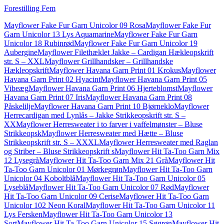
Forestilling Fem
Mayflower Fake Fur Garn Unicolor 09 Rosa
Mayflower Fake Fur
Garn Unicolor 13 Lys Aquamarine
Mayflower Fake Fur Garn
Unicolor 18 Rubinrød
Mayflower Fake Fur Garn Unicolor 19
Aubergine
Mayflower Filethæklet Jakke – Cardigan Hækleopskrift
str. S – XXL
Mayflower Grillhandsker – Grillhandske
Hækleopskrift
Mayflower Havana Garn Print 01 Krokus
Mayflower
Havana Garn Print 02 Hyacint
Mayflower Havana Garn Print 05
Vibeæg
Mayflower Havana Garn Print 06 Hjerteblomst
Mayflower
Havana Garn Print 07 Iris
Mayflower Havana Garn Print 08
Påskelilje
Mayflower Havana Garn Print 10 Bjørneklo
Mayflower
Herrecardigan med Lynlås – Jakke Strikkeopskrift str. S –
XX
Mayflower Herresweater i to farver i vaffelmønster – Bluse
Strikkeopsk
Mayflower Herresweater med Hætte – Bluse
Strikkeopskrift str. S – XXXL
Mayflower Herresweater med Raglan
og Striber – Bluse Strikkeopskrift s
Mayflower Hit Ta-Too Garn Mix
12 Lysegrå
Mayflower Hit Ta-Too Garn Mix 21 Grå
Mayflower Hit
Ta-Too Garn Unicolor 01 Mørkegrøn
Mayflower Hit Ta-Too Garn
Unicolor 04 Koboltblå
Mayflower Hit Ta-Too Garn Unicolor 05
Lyseblå
Mayflower Hit Ta-Too Garn Unicolor 07 Rød
Mayflower
Hit Ta-Too Garn Unicolor 09 Cerise
Mayflower Hit Ta-Too Garn
Unicolor 102 Neon Koral
Mayflower Hit Ta-Too Garn Unicolor 11
Lys Fersken
Mayflower Hit Ta-Too Garn Unicolor 13
Sort
Mayflower Hit Ta-Too Garn Unicolor 15 Søgrøn
Mayflower Hit