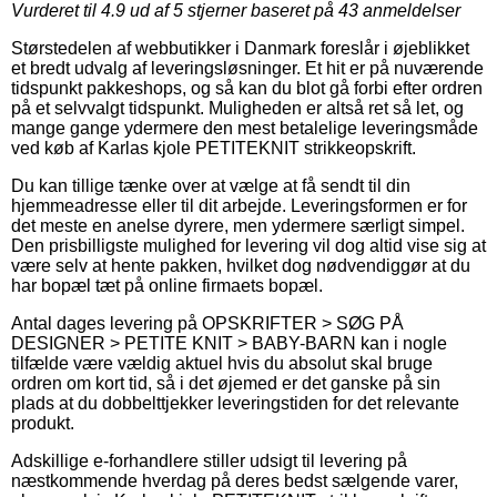
Vurderet til
4.9
ud af 5 stjerner baseret på
43
anmeldelser
Størstedelen af webbutikker i Danmark foreslår i øjeblikket
et bredt udvalg af leveringsløsninger. Et hit er på nuværende
tidspunkt pakkeshops, og så kan du blot gå forbi efter ordren
på et selvvalgt tidspunkt. Muligheden er altså ret så let, og
mange gange ydermere den mest betalelige leveringsmåde
ved køb af Karlas kjole PETITEKNIT strikkeopskrift.
Du kan tillige tænke over at vælge at få sendt til din
hjemmeadresse eller til dit arbejde. Leveringsformen er for
det meste en anelse dyrere, men ydermere særligt simpel.
Den prisbilligste mulighed for levering vil dog altid vise sig at
være selv at hente pakken, hvilket dog nødvendiggør at du
har bopæl tæt på online firmaets bopæl.
Antal dages levering på OPSKRIFTER > SØG PÅ
DESIGNER > PETITE KNIT > BABY-BARN kan i nogle
tilfælde være vældig aktuel hvis du absolut skal bruge
ordren om kort tid, så i det øjemed er det ganske på sin
plads at du dobbelttjekker leveringstiden for det relevante
produkt.
Adskillige e-forhandlere stiller udsigt til levering på
næstkommende hverdag på deres bedst sælgende varer,