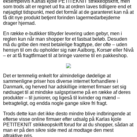
eksempelvis Karlas kjole PETITEKNIT strikkeopskrift, men
som trods alt er regnet ud fra at ordren laves tidligere end et
nøjagtigt tidspunkt, med det formål at de garanteret kan nå at
få dit nye produkt betjent forinden lagermedarbejderne
drager hjemad.
En række e-butikker tilbyder levering uden gebyr, men i
reglen kun når man shopper for et fastsat beløb. Desuden
må du gribe den mest betalelige fragttype, der ofte – uden
hensyn til om du opholder sig nær Aalborg, Korsør eller Nivå
– er at få fragtfirmaet til at bringe varerne til en pakkeshop.
Det er temmelig enkelt for almindelige dødelige at
sammenligne priser hos diverse internet forhandlere i
Danmark, og herved har adskillige internet firmaer set sig
nødsaget til at mindske salgspriserne på en række af deres
produkter – til juniorer, og ligeså til kvinder og mænd –
betragteligt, og endda nogle gange sikre fri fragt.
Trods dette kan det ikke desto mindre blive indbringende at
efterse visse online firmaer efter udsalg på Karlas kjole
PETITEKNIT strikkeopskrift forud for at du shopper, sådan at
man er på den sikre side med at modtage den mest
attraktive pris.