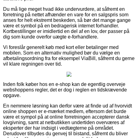
Du må lige meget hvad ikke undervurdere, at såfremt en
forretning på nettet afhænder en vare for en salgspris som
anses for helt ekstremt beskeden, så bør det mange gange
være et symbol på en bedragerisk internet forhandler.
Kortbestillinger er imidlertid en del af en lov, der passer på
dig som kunde overfor uægte e-forhandlere.
Vi foreslår generelt køb med kort eller betalinger med
mobilen. Som en alternativ mulighed bør du vælge en
afbetalingsordning fra for eksempel ViaBill, såfremt du gerne
vil klare regningen over tid.
Inden folk køber hos en e-shop kan de egentlig overveje
webshoppens regler, det er dog i reglen en tidskrævende
opgave.
En nemmere løsning kan derfor være at finde ud af hvorvidt
online shoppen er e-mærket medlem, eftersom det burde
være et sympol på at online forretningen accepterer dansk
lovgivning, samt at netbutikken undertiden overværes af
eksperter der har indsigt i vedtægterne på området.
Derudover tilbydes du genvej til bistand, såfremt du bliver