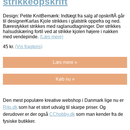
strikkeopskrift
Design: Petite KnitBemærk: Indtægt fra salg af opskriftÂ går
til designerKarlas Kjole strikkes i glatstrik oppefra og ned.
Bærestykket strikkes med raglanudtagninger. Der strikkes
halsudskæring fortil ved at strikke kjolen højere i nakken
med vendepinde.
(Læs mere)
45
kr.
(Vis fragtpris)
Læs mere »
Køb nu »
Den mest populære kreative webshop i Danmark lige nu er
Rito.dk
som har et stort udvalg til skarpe priser. Og
derudover er der også
CChobby.dk
som man kender fra de
fysiske butikker.