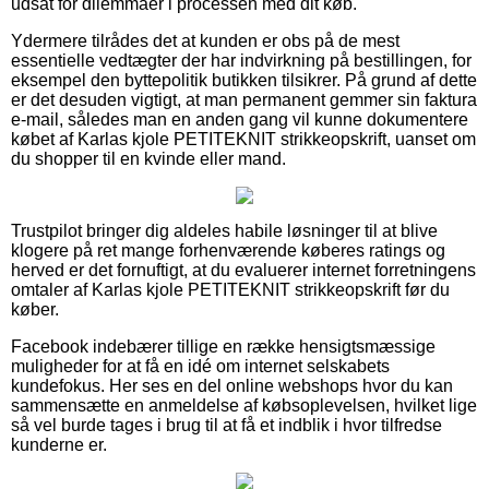
udsat for dilemmaer i processen med dit køb.
Ydermere tilrådes det at kunden er obs på de mest
essentielle vedtægter der har indvirkning på bestillingen, for
eksempel den byttepolitik butikken tilsikrer. På grund af dette
er det desuden vigtigt, at man permanent gemmer sin faktura
e-mail, således man en anden gang vil kunne dokumentere
købet af Karlas kjole PETITEKNIT strikkeopskrift, uanset om
du shopper til en kvinde eller mand.
Trustpilot bringer dig aldeles habile løsninger til at blive
klogere på ret mange forhenværende køberes ratings og
herved er det fornuftigt, at du evaluerer internet forretningens
omtaler af Karlas kjole PETITEKNIT strikkeopskrift før du
køber.
Facebook indebærer tillige en række hensigtsmæssige
muligheder for at få en idé om internet selskabets
kundefokus. Her ses en del online webshops hvor du kan
sammensætte en anmeldelse af købsoplevelsen, hvilket lige
så vel burde tages i brug til at få et indblik i hvor tilfredse
kunderne er.