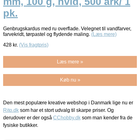
mm, 100 g, hvid, 500 ark/ 1
pk.
Genbrugskardus med ru overflade. Velegnet til vandfarver,
farvekridt, tørpastel og flydende maling.
(Læs mere)
428
kr.
(Vis fragtpris)
Læs mere »
Køb nu »
Den mest populære kreative webshop i Danmark lige nu er
Rito.dk
som har et stort udvalg til skarpe priser. Og
derudover er der også
CChobby.dk
som man kender fra de
fysiske butikker.