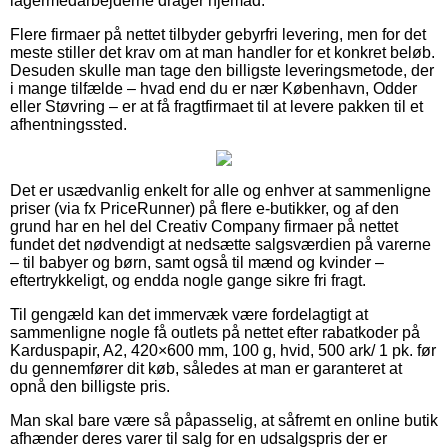
lagermedarbejderne drager hjemad.
Flere firmaer på nettet tilbyder gebyrfri levering, men for det
meste stiller det krav om at man handler for et konkret beløb.
Desuden skulle man tage den billigste leveringsmetode, der
i mange tilfælde – hvad end du er nær København, Odder
eller Støvring – er at få fragtfirmaet til at levere pakken til et
afhentningssted.
Det er usædvanlig enkelt for alle og enhver at sammenligne
priser (via fx PriceRunner) på flere e-butikker, og af den
grund har en hel del Creativ Company firmaer på nettet
fundet det nødvendigt at nedsætte salgsværdien på varerne
– til babyer og børn, samt også til mænd og kvinder –
eftertrykkeligt, og endda nogle gange sikre fri fragt.
Til gengæld kan det immervæk være fordelagtigt at
sammenligne nogle få outlets på nettet efter rabatkoder på
Karduspapir, A2, 420×600 mm, 100 g, hvid, 500 ark/ 1 pk. før
du gennemfører dit køb, således at man er garanteret at
opnå den billigste pris.
Man skal bare være så påpasselig, at såfremt en online butik
afhænder deres varer til salg for en udsalgspris der er