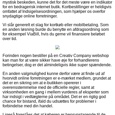
mystisk beskeden, kunne det for det meste være en indikator
for en bedragerisk internet butik. Kortbestillinger er heldigvis
omfattet af Indsigelsesordningen, som hjælper os overfor
snydagtige online forretninger.
Vi slår generelt et slag for kortkøb eller mobilbetaling. Som
en anden løsning burde du benytte en afdragsordning som
for eksempel ViaBill, hvis du gerne vil finansiere beløbet
over tid.
Forinden nogen bestiller på en Creativ Company webshop
kan man for at være sikker have øje for forhandlerens
betingelser, dog er det almindeligvis ikke super spændende.
En anden valgmulighed kunne derfor være at finde ud af
hvorvidt online forretningen er e-mærket medlem, grundet at
det er en sikring om at e-butikken opererer i
overensstemmelse med de officielle regler, samt at
virksomheden en gang i mellem vurderes af eksperter som
har indsigt i vedtægterne på området. Det er en rigtig god
chance for bistand, ifald du udsættes for problemer i
forbindelse med din handel.
Ligeså foreslåes det at køberen er hensynstagende til de