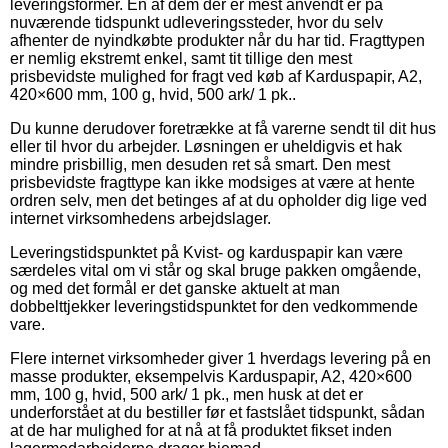
leveringsformer. En af dem der er mest anvendt er på
nuværende tidspunkt udleveringssteder, hvor du selv
afhenter de nyindkøbte produkter når du har tid. Fragttypen
er nemlig ekstremt enkel, samt tit tillige den mest
prisbevidste mulighed for fragt ved køb af Karduspapir, A2,
420×600 mm, 100 g, hvid, 500 ark/ 1 pk..
Du kunne derudover foretrække at få varerne sendt til dit hus
eller til hvor du arbejder. Løsningen er uheldigvis et hak
mindre prisbillig, men desuden ret så smart. Den mest
prisbevidste fragttype kan ikke modsiges at være at hente
ordren selv, men det betinges af at du opholder dig lige ved
internet virksomhedens arbejdslager.
Leveringstidspunktet på Kvist- og karduspapir kan være
særdeles vital om vi står og skal bruge pakken omgående,
og med det formål er det ganske aktuelt at man
dobbelttjekker leveringstidspunktet for den vedkommende
vare.
Flere internet virksomheder giver 1 hverdags levering på en
masse produkter, eksempelvis Karduspapir, A2, 420×600
mm, 100 g, hvid, 500 ark/ 1 pk., men husk at det er
underforstået at du bestiller før et fastslået tidspunkt, sådan
at de har mulighed for at nå at få produktet fikset inden