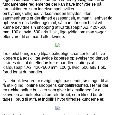
fundamentale reglementer der kan have indflydelse på
transaktionen, som for eksempel hvilken
ombytningsrettighed virksomheden tilbyder. I den
sammenhæng er det tilmed essesentielt, at man til enhver tid
opbevarer ens kvitteringsmail, så man når som helst vil
kunne bevidne sin shopping af Karduspapir, A2, 420×600
mm, 100 g, hvid, 500 ark/ 1 pk., ligegyldigt om man søger
efter varer til en mand eller kvinde.
Trustpilot bringer dig tilpas pålidelige chancer for at blive
klogere på adskillige øvrige køberes oplevelser og derved
tilrådes det, at du efterforsker e-handlens ratings af
Karduspapir, A2, 420×600 mm, 100 g, hvid, 500 ark/ 1 pk.
forud for at du handler.
Facebook leverer for øvrigt nogle passende løsninger til at
få et kig ind i online shoppens kundetilfredshed. Her er der
en række online butikker som giver folk mulighed for at
skrive en anmeldelse af ordreforløbet, som tilmed burde
tages i brug til at få et indblik i hvor tilfredse kunderne er.