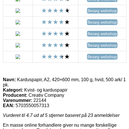
Besøg webshop
Besøg webshop
Besøg webshop
Besøg webshop
Besøg webshop
Navn:
Karduspapir, A2, 420×600 mm, 100 g, hvid, 500 ark/ 1
pk.
Kategori:
Kvist- og karduspapir
Producent:
Creativ Company
Varenummer:
22144
EAN:
5703550057313
Vurderet til
4.7
ud af 5 stjerner baseret på
23
anmeldelser
En masse online forhandlere giver nu mange forskellige