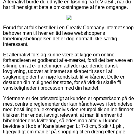
Alternativt burde du udnytte en løsning fra fx ViaBill, når du
har til hensigt at betale omkostningerne af flere omgange.
Forud for at folk bestiller i en Creativ Company internet shop
behøver man til hver en tid læse webshoppens
forretningsbetingelser, det er dog normalt ikke særlig
interessant.
Et alternativt forslag kunne være at kigge om online
forhandleren er godkendt af e-mærket, fordi det bør være en
sikring om at e-forretningen adlyder gældende dansk
lovgivning, udover at internet selskabet tit ses til af
sagkyndige der har nøje kendskab til vilkårene. Dette er
desuden din mulighed for støtte, for så vidt du skulle få
vanskeligheder i processen med din handel.
Ydermere er det prisværdigt at kunden er opmærksom på de
mest centrale reglementer der kan håndhæves i forbindelse
med bestillingen, eksempelvis den returpolitik online firmaet
tilsikrer. Her er det i øvrigt relevant, at man til enhver tid
bibeholder ens kvittering, således man altid vil kunne
bevidne sit køb af Kanelstænger, L: 7-8 cm, 5 stk./ 1 pk.,
ligegyldigt om man er på shopping til en dreng eller pige.