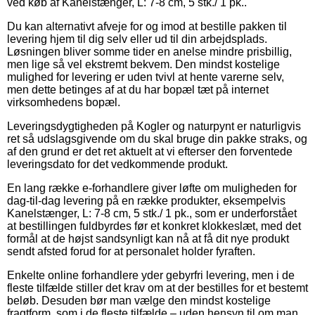
ved køb af Kanelstænger, L: 7-8 cm, 5 stk./ 1 pk..
Du kan alternativt afveje for og imod at bestille pakken til
levering hjem til dig selv eller ud til din arbejdsplads.
Løsningen bliver somme tider en anelse mindre prisbillig,
men lige så vel ekstremt bekvem. Den mindst kostelige
mulighed for levering er uden tvivl at hente varerne selv,
men dette betinges af at du har bopæl tæt på internet
virksomhedens bopæl.
Leveringsdygtigheden på Kogler og naturpynt er naturligvis
ret så udslagsgivende om du skal bruge din pakke straks, og
af den grund er det ret aktuelt at vi efterser den forventede
leveringsdato for det vedkommende produkt.
En lang række e-forhandlere giver løfte om muligheden for
dag-til-dag levering på en række produkter, eksempelvis
Kanelstænger, L: 7-8 cm, 5 stk./ 1 pk., som er underforstået
at bestillingen fuldbyrdes før et konkret klokkeslæt, med det
formål at de højst sandsynligt kan nå at få dit nye produkt
sendt afsted forud for at personalet holder fyraften.
Enkelte online forhandlere yder gebyrfri levering, men i de
fleste tilfælde stiller det krav om at der bestilles for et bestemt
beløb. Desuden bør man vælge den mindst kostelige
fragtform, som i de fleste tilfælde – uden hensyn til om man