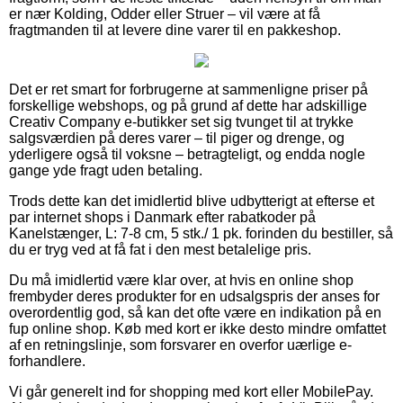
er nær Kolding, Odder eller Struer – vil være at få
fragtmanden til at levere dine varer til en pakkeshop.
Det er ret smart for forbrugerne at sammenligne priser på
forskellige webshops, og på grund af dette har adskillige
Creativ Company e-butikker set sig tvunget til at trykke
salgsværdien på deres varer – til piger og drenge, og
yderligere også til voksne – betragteligt, og endda nogle
gange yde fragt uden betaling.
Trods dette kan det imidlertid blive udbytterigt at efterse et
par internet shops i Danmark efter rabatkoder på
Kanelstænger, L: 7-8 cm, 5 stk./ 1 pk. forinden du bestiller, så
du er tryg ved at få fat i den mest betalelige pris.
Du må imidlertid være klar over, at hvis en online shop
frembyder deres produkter for en udsalgspris der anses for
overordentlig god, så kan det ofte være en indikation på en
fup online shop. Køb med kort er ikke desto mindre omfattet
af en retningslinje, som forsvarer en overfor uærlige e-
forhandlere.
Vi går generelt ind for shopping med kort eller MobilePay.