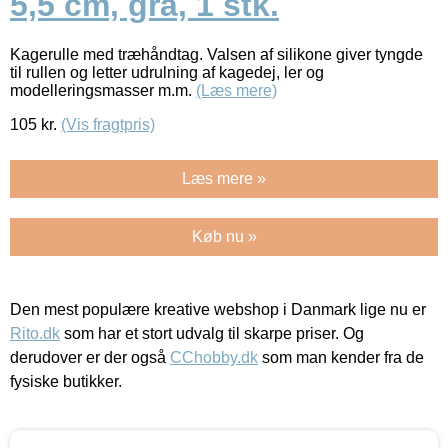
5,5 cm, grå, 1 stk.
Kagerulle med træhåndtag. Valsen af silikone giver tyngde
til rullen og letter udrulning af kagedej, ler og
modelleringsmasser m.m.
(Læs mere)
105
kr.
(Vis fragtpris)
Læs mere »
Køb nu »
Den mest populære kreative webshop i Danmark lige nu er
Rito.dk
som har et stort udvalg til skarpe priser. Og
derudover er der også
CChobby.dk
som man kender fra de
fysiske butikker.