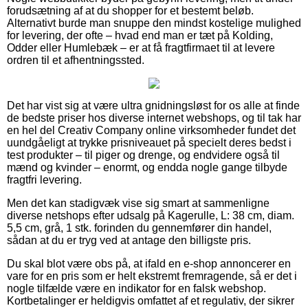
forudsætning af at du shopper for et bestemt beløb.
Alternativt burde man snuppe den mindst kostelige mulighed
for levering, der ofte – hvad end man er tæt på Kolding,
Odder eller Humlebæk – er at få fragtfirmaet til at levere
ordren til et afhentningssted.
Det har vist sig at være ultra gnidningsløst for os alle at finde
de bedste priser hos diverse internet webshops, og til tak har
en hel del Creativ Company online virksomheder fundet det
uundgåeligt at trykke prisniveauet på specielt deres bedst i
test produkter – til piger og drenge, og endvidere også til
mænd og kvinder – enormt, og endda nogle gange tilbyde
fragtfri levering.
Men det kan stadigvæk vise sig smart at sammenligne
diverse netshops efter udsalg på Kagerulle, L: 38 cm, diam.
5,5 cm, grå, 1 stk. forinden du gennemfører din handel,
sådan at du er tryg ved at antage den billigste pris.
Du skal blot være obs på, at ifald en e-shop annoncerer en
vare for en pris som er helt ekstremt fremragende, så er det i
nogle tilfælde være en indikator for en falsk webshop.
Kortbetalinger er heldigvis omfattet af et regulativ, der sikrer