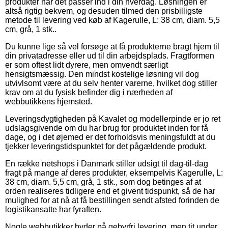
produkter når det passer ind i din hverdag. Løsningen er
altså rigtig bekvem, og desuden tilmed den prisbilligste
metode til levering ved køb af Kagerulle, L: 38 cm, diam. 5,5
cm, grå, 1 stk..
Du kunne lige så vel forsøge at få produkterne bragt hjem til
din privatadresse eller ud til din arbejdsplads. Fragtformen
er som oftest lidt dyrere, men omvendt særligt
hensigtsmæssig. Den mindst kostelige løsning vil dog
utvivlsomt være at du selv henter varerne, hvilket dog stiller
krav om at du fysisk befinder dig i nærheden af
webbutikkens hjemsted.
Leveringsdygtigheden på Kavalet og modellerpinde er jo ret
udslagsgivende om du har brug for produktet inden for få
dage, og i det øjemed er det forholdsvis meningsfuldt at du
tjekker leveringstidspunktet for det pågældende produkt.
En række netshops i Danmark stiller udsigt til dag-til-dag
fragt på mange af deres produkter, eksempelvis Kagerulle, L:
38 cm, diam. 5,5 cm, grå, 1 stk., som dog betinges af at
orden realiseres tidligere end et givent tidspunkt, så de har
mulighed for at nå at få bestillingen sendt afsted forinden de
logistikansatte har fyraften.
Nogle webbutikker byder på gebyrfri levering, men tit under