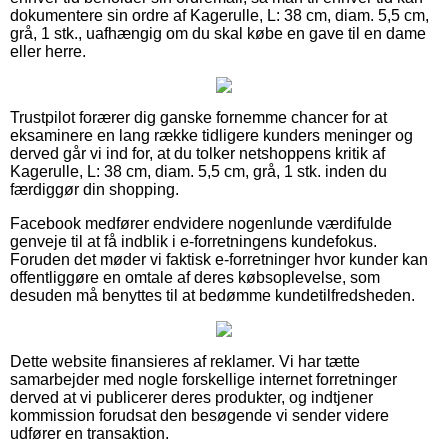
dokumentere sin ordre af Kagerulle, L: 38 cm, diam. 5,5 cm,
grå, 1 stk., uafhængig om du skal købe en gave til en dame
eller herre.
Trustpilot forærer dig ganske fornemme chancer for at
eksaminere en lang række tidligere kunders meninger og
derved går vi ind for, at du tolker netshoppens kritik af
Kagerulle, L: 38 cm, diam. 5,5 cm, grå, 1 stk. inden du
færdiggør din shopping.
Facebook medfører endvidere nogenlunde værdifulde
genveje til at få indblik i e-forretningens kundefokus.
Foruden det møder vi faktisk e-forretninger hvor kunder kan
offentliggøre en omtale af deres købsoplevelse, som
desuden må benyttes til at bedømme kundetilfredsheden.
Dette website finansieres af reklamer. Vi har tætte
samarbejder med nogle forskellige internet forretninger
derved at vi publicerer deres produkter, og indtjener
kommission forudsat den besøgende vi sender videre
udfører en transaktion.