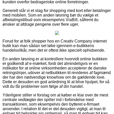
kunden overfor bedrageriske online forretninger.
Generelt slår vi et slag for shopping med kort eller betalinger
med mobilen. Som en anden løsning bør du vælge et
afbetalingstilbud som eksempelvis ViaBill, såfremt du
ønsker at afdrage pengene over flere uger.
Forud for at folk shopper hos en Creativ Company internet
butik kan man sådan set løbe igennem e-butikkens
handelsvilkår, men det er oftest ikke specielt ophidsende.
En anden løsning er at kontrollere hvorvidt online butikken
er godkendt af e-mærket, fordi det almindeligvis er en
indikator for at online virksomheden accepterer de danske
retningslinjer, udover at netbutikken tit revideres af fagmænd
der har den nødvendige knowhow om de gældende love.
Dette er desuden en god anledning til at blive hjulpet, for så
vidt du får problemer som følge af din handel.
Yderligere stiller vi forslag om at køber er klar over de mest
centrale vedtægter der spiller ind i forbindelse med
transaktionen, som eksempelvis den bytteret e-firmaet
anvender. I relation til det er det desuden vigtigt, at man til
enhver tid beholder sin ordremail, så man til enhver tid kan