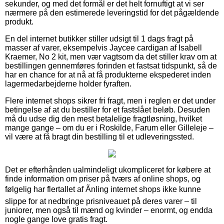
sekunder, og med det formål er det helt fornuftigt at vi ser
nærmere på den estimerede leveringstid for det pågældende
produkt.
En del internet butikker stiller udsigt til 1 dags fragt på
masser af varer, eksempelvis Jaycee cardigan af Isabell
Kraemer, No 2 kit, men vær vagtsom da det stiller krav om at
bestillingen gennemføres forinden et fastsat tidspunkt, så de
har en chance for at nå at få produkterne ekspederet inden
lagermedarbejderne holder fyraften.
Flere internet shops sikrer fri fragt, men i reglen er det under
betingelse af at du bestiller for et fastslået beløb. Desuden
må du udse dig den mest betalelige fragtløsning, hvilket
mange gange – om du er i Roskilde, Farum eller Gilleleje –
vil være at få bragt din bestilling til et udleveringssted.
Det er efterhånden ualmindeligt ukompliceret for købere at
finde information om priser på tværs af online shops, og
følgelig har flertallet af Ãnling internet shops ikke kunne
slippe for at nedbringe prisniveauet på deres varer – til
juniorer, men også til mænd og kvinder – enormt, og endda
nogle gange love gratis fragt.