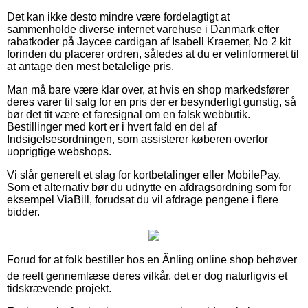
Det kan ikke desto mindre være fordelagtigt at
sammenholde diverse internet varehuse i Danmark efter
rabatkoder på Jaycee cardigan af Isabell Kraemer, No 2 kit
forinden du placerer ordren, således at du er velinformeret til
at antage den mest betalelige pris.
Man må bare være klar over, at hvis en shop markedsfører
deres varer til salg for en pris der er besynderligt gunstig, så
bør det tit være et faresignal om en falsk webbutik.
Bestillinger med kort er i hvert fald en del af
Indsigelsesordningen, som assisterer køberen overfor
uoprigtige webshops.
Vi slår generelt et slag for kortbetalinger eller MobilePay.
Som et alternativ bør du udnytte en afdragsordning som for
eksempel ViaBill, forudsat du vil afdrage pengene i flere
bidder.
Forud for at folk bestiller hos en Ãnling online shop behøver
de reelt gennemlæse deres vilkår, det er dog naturligvis et
tidskrævende projekt.