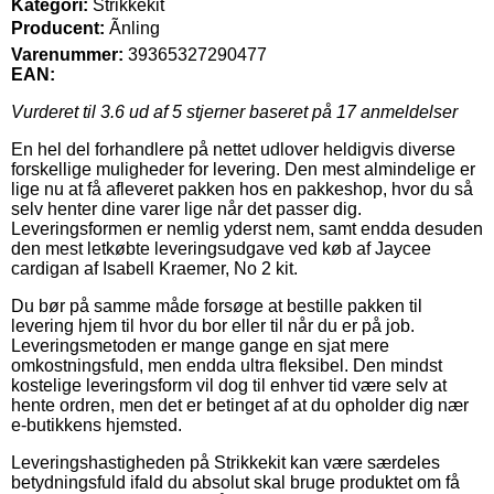
Kategori:
Strikkekit
Producent:
Ãnling
Varenummer:
39365327290477
EAN:
Vurderet til
3.6
ud af 5 stjerner baseret på
17
anmeldelser
En hel del forhandlere på nettet udlover heldigvis diverse
forskellige muligheder for levering. Den mest almindelige er
lige nu at få afleveret pakken hos en pakkeshop, hvor du så
selv henter dine varer lige når det passer dig.
Leveringsformen er nemlig yderst nem, samt endda desuden
den mest letkøbte leveringsudgave ved køb af Jaycee
cardigan af Isabell Kraemer, No 2 kit.
Du bør på samme måde forsøge at bestille pakken til
levering hjem til hvor du bor eller til når du er på job.
Leveringsmetoden er mange gange en sjat mere
omkostningsfuld, men endda ultra fleksibel. Den mindst
kostelige leveringsform vil dog til enhver tid være selv at
hente ordren, men det er betinget af at du opholder dig nær
e-butikkens hjemsted.
Leveringshastigheden på Strikkekit kan være særdeles
betydningsfuld ifald du absolut skal bruge produktet om få