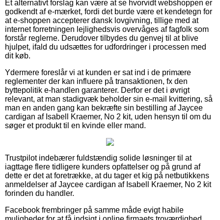
Et alternativt forslag kan være at se hvorvidt webshoppen er
godkendt af e-mærket, fordi det burde være et kendetegn for
at e-shoppen accepterer dansk lovgivning, tillige med at
internet forretningen lejlighedsvis overvåges af fagfolk som
forstår reglerne. Derudover tilbydes du genvej til at blive
hjulpet, ifald du udsættes for udfordringer i processen med
dit køb.
Ydermere foreslår vi at kunden er sat ind i de primære
reglementer der kan influere på transaktionen, fx den
byttepolitik e-handlen garanterer. Derfor er det i øvrigt
relevant, at man stadigvæk beholder sin e-mail kvittering, så
man en anden gang kan bekræfte sin bestilling af Jaycee
cardigan af Isabell Kraemer, No 2 kit, uden hensyn til om du
søger et produkt til en kvinde eller mand.
Trustpilot indebærer fuldstændig solide løsninger til at
iagttage flere tidligere kunders opfattelser og på grund af
dette er det at foretrække, at du tager et kig på netbutikkens
anmeldelser af Jaycee cardigan af Isabell Kraemer, No 2 kit
forinden du handler.
Facebook frembringer på samme måde evigt habile
muligheder for at få indsigt i online firmaets troværdighed.