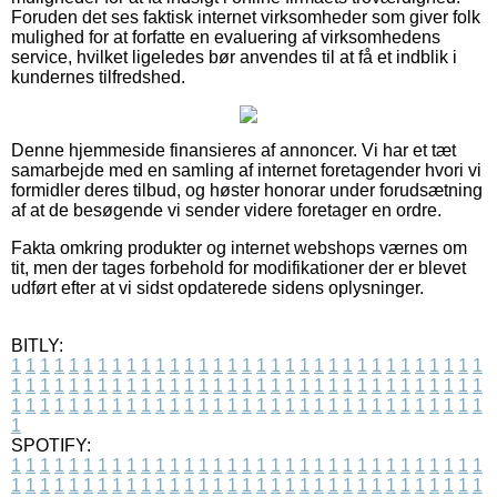
Foruden det ses faktisk internet virksomheder som giver folk
mulighed for at forfatte en evaluering af virksomhedens
service, hvilket ligeledes bør anvendes til at få et indblik i
kundernes tilfredshed.
Denne hjemmeside finansieres af annoncer. Vi har et tæt
samarbejde med en samling af internet foretagender hvori vi
formidler deres tilbud, og høster honorar under forudsætning
af at de besøgende vi sender videre foretager en ordre.
Fakta omkring produkter og internet webshops værnes om
tit, men der tages forbehold for modifikationer der er blevet
udført efter at vi sidst opdaterede sidens oplysninger.
BITLY:
1
1
1
1
1
1
1
1
1
1
1
1
1
1
1
1
1
1
1
1
1
1
1
1
1
1
1
1
1
1
1
1
1
1
1
1
1
1
1
1
1
1
1
1
1
1
1
1
1
1
1
1
1
1
1
1
1
1
1
1
1
1
1
1
1
1
1
1
1
1
1
1
1
1
1
1
1
1
1
1
1
1
1
1
1
1
1
1
1
1
1
1
1
1
1
1
1
1
1
1
SPOTIFY:
1
1
1
1
1
1
1
1
1
1
1
1
1
1
1
1
1
1
1
1
1
1
1
1
1
1
1
1
1
1
1
1
1
1
1
1
1
1
1
1
1
1
1
1
1
1
1
1
1
1
1
1
1
1
1
1
1
1
1
1
1
1
1
1
1
1