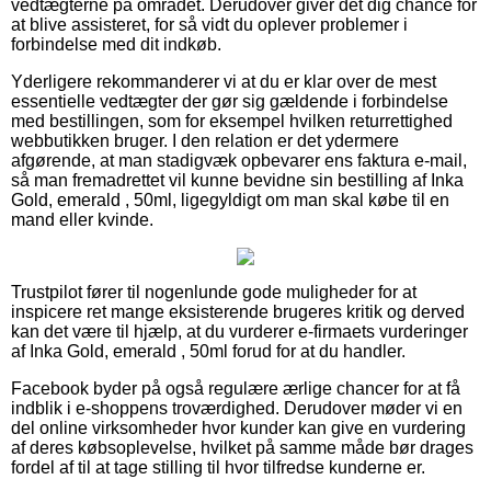
vedtægterne på området. Derudover giver det dig chance for
at blive assisteret, for så vidt du oplever problemer i
forbindelse med dit indkøb.
Yderligere rekommanderer vi at du er klar over de mest
essentielle vedtægter der gør sig gældende i forbindelse
med bestillingen, som for eksempel hvilken returrettighed
webbutikken bruger. I den relation er det ydermere
afgørende, at man stadigvæk opbevarer ens faktura e-mail,
så man fremadrettet vil kunne bevidne sin bestilling af Inka
Gold, emerald , 50ml, ligegyldigt om man skal købe til en
mand eller kvinde.
Trustpilot fører til nogenlunde gode muligheder for at
inspicere ret mange eksisterende brugeres kritik og derved
kan det være til hjælp, at du vurderer e-firmaets vurderinger
af Inka Gold, emerald , 50ml forud for at du handler.
Facebook byder på også regulære ærlige chancer for at få
indblik i e-shoppens troværdighed. Derudover møder vi en
del online virksomheder hvor kunder kan give en vurdering
af deres købsoplevelse, hvilket på samme måde bør drages
fordel af til at tage stilling til hvor tilfredse kunderne er.