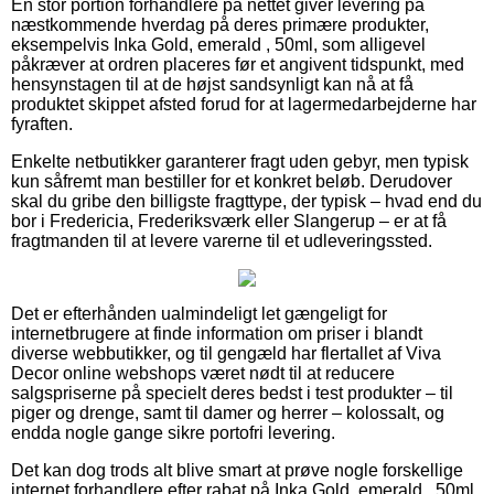
En stor portion forhandlere på nettet giver levering på
næstkommende hverdag på deres primære produkter,
eksempelvis Inka Gold, emerald , 50ml, som alligevel
påkræver at ordren placeres før et angivent tidspunkt, med
hensynstagen til at de højst sandsynligt kan nå at få
produktet skippet afsted forud for at lagermedarbejderne har
fyraften.
Enkelte netbutikker garanterer fragt uden gebyr, men typisk
kun såfremt man bestiller for et konkret beløb. Derudover
skal du gribe den billigste fragttype, der typisk – hvad end du
bor i Fredericia, Frederiksværk eller Slangerup – er at få
fragtmanden til at levere varerne til et udleveringssted.
Det er efterhånden ualmindeligt let gængeligt for
internetbrugere at finde information om priser i blandt
diverse webbutikker, og til gengæld har flertallet af Viva
Decor online webshops været nødt til at reducere
salgspriserne på specielt deres bedst i test produkter – til
piger og drenge, samt til damer og herrer – kolossalt, og
endda nogle gange sikre portofri levering.
Det kan dog trods alt blive smart at prøve nogle forskellige
internet forhandlere efter rabat på Inka Gold, emerald , 50ml