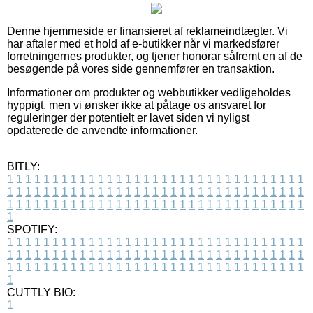
Denne hjemmeside er finansieret af reklameindtægter. Vi
har aftaler med et hold af e-butikker når vi markedsfører
forretningernes produkter, og tjener honorar såfremt en af de
besøgende på vores side gennemfører en transaktion.
Informationer om produkter og webbutikker vedligeholdes
hyppigt, men vi ønsker ikke at påtage os ansvaret for
reguleringer der potentielt er lavet siden vi nyligst
opdaterede de anvendte informationer.
BITLY:
1
1
1
1
1
1
1
1
1
1
1
1
1
1
1
1
1
1
1
1
1
1
1
1
1
1
1
1
1
1
1
1
1
1
1
1
1
1
1
1
1
1
1
1
1
1
1
1
1
1
1
1
1
1
1
1
1
1
1
1
1
1
1
1
1
1
1
1
1
1
1
1
1
1
1
1
1
1
1
1
1
1
1
1
1
1
1
1
1
1
1
1
1
1
1
1
1
1
1
1
SPOTIFY:
1
1
1
1
1
1
1
1
1
1
1
1
1
1
1
1
1
1
1
1
1
1
1
1
1
1
1
1
1
1
1
1
1
1
1
1
1
1
1
1
1
1
1
1
1
1
1
1
1
1
1
1
1
1
1
1
1
1
1
1
1
1
1
1
1
1
1
1
1
1
1
1
1
1
1
1
1
1
1
1
1
1
1
1
1
1
1
1
1
1
1
1
1
1
1
1
1
1
1
1
CUTTLY BIO:
1