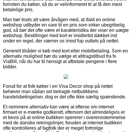
forinden du køber, så du er velinformeret til at få den mest
betalelige pris.
Man bør trods alt være årvågen med, at ifald en online
webshop udbyder en vare til en pris som virker ubegribelig
god, så bør det ofte være et karakteristika der viser en uægte
webshop. Bestillinger med kort er imidlertid dækket ind
under en regel, der værner os imod fup outlets på nettet.
Generelt tilråder vi køb med kort eller mobilbetaling. Som en
alternativ mulighed bør du vælge et afdragstilbud fra fx
ViaBill, når du har til hensigt at afbetale pengene i flere
bidder.
Forud for at folk køber i en Viva Decor shop på nettet
behøver man sådan set betragte netbutikkens
handelsbetingelser, dog er det ofte ikke særlig spændende.
Et nemmere alternativ kan være at efterse om internet
firmaet er e-mærke godkendt, eftersom det almindeligvis er
et bevis på at online butikken opererer i overensstemmelse
med de danske retningslinjer, foruden at internet butikken
ofte kontrolleres af fagfolk der er meget fortrolige