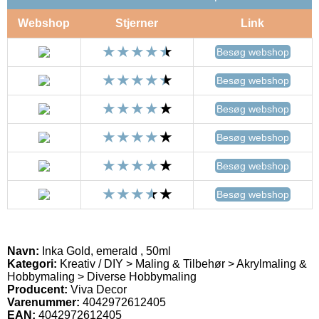
Webshop
Stjerner
Link
Besøg webshop
Besøg webshop
Besøg webshop
Besøg webshop
Besøg webshop
Besøg webshop
Navn:
Inka Gold, emerald , 50ml
Kategori:
Kreativ / DIY > Maling & Tilbehør > Akrylmaling &
Hobbymaling > Diverse Hobbymaling
Producent:
Viva Decor
Varenummer:
4042972612405
EAN:
4042972612405