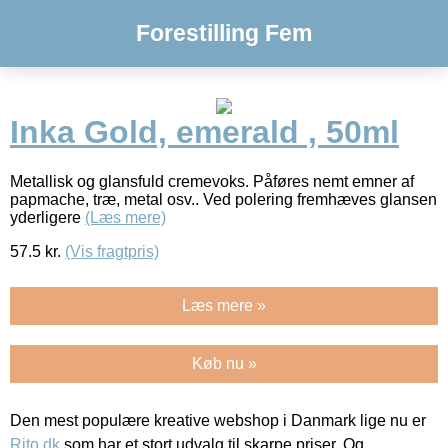
Forestilling Fem
Inka Gold, emerald , 50ml
Metallisk og glansfuld cremevoks. Påføres nemt emner af
papmache, træ, metal osv.. Ved polering fremhæves glansen
yderligere
(Læs mere)
57.5
kr.
(Vis fragtpris)
Læs mere »
Køb nu »
Den mest populære kreative webshop i Danmark lige nu er
Rito.dk
som har et stort udvalg til skarpe priser. Og