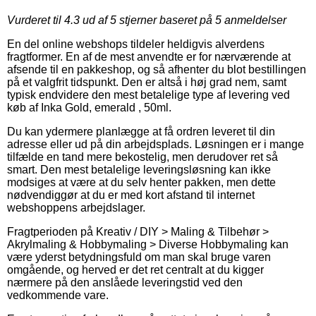
Vurderet til
4.3
ud af 5 stjerner baseret på
5
anmeldelser
En del online webshops tildeler heldigvis alverdens
fragtformer. En af de mest anvendte er for nærværende at
afsende til en pakkeshop, og så afhenter du blot bestillingen
på et valgfrit tidspunkt. Den er altså i høj grad nem, samt
typisk endvidere den mest betalelige type af levering ved
køb af Inka Gold, emerald , 50ml.
Du kan ydermere planlægge at få ordren leveret til din
adresse eller ud på din arbejdsplads. Løsningen er i mange
tilfælde en tand mere bekostelig, men derudover ret så
smart. Den mest betalelige leveringsløsning kan ikke
modsiges at være at du selv henter pakken, men dette
nødvendiggør at du er med kort afstand til internet
webshoppens arbejdslager.
Fragtperioden på Kreativ / DIY > Maling & Tilbehør >
Akrylmaling & Hobbymaling > Diverse Hobbymaling kan
være yderst betydningsfuld om man skal bruge varen
omgående, og herved er det ret centralt at du kigger
nærmere på den anslåede leveringstid ved den
vedkommende vare.