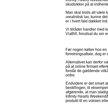
skudsikker på at indhente
Man skal trods alt være kl
urealistisk lav, kunne d
er i hvert fald dækket ind
Vi tilråder handler med k
ViaBill, forudsat du ser 
Før nogen køber hos en I
forretningsaftale, dog er 
Alternativet kan derfor 
på at online firmaet efte
forstår de gældende vilkår
ordre.
Endvidere er det smart at
bestillingen, til eksempe
afgørende, at man stadi
Infinity Hearts Weekend
produkt til en voksen elle