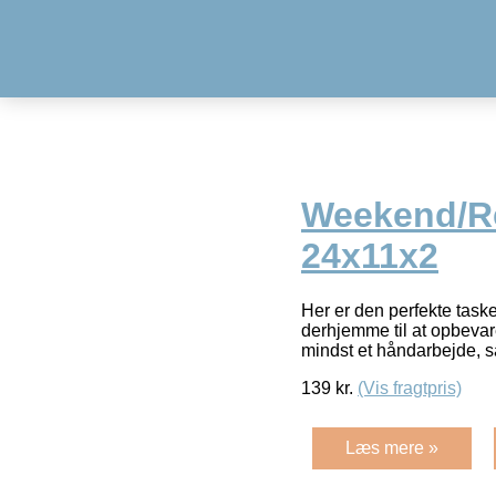
Weekend/Re
24x11x2
Her er den perfekte taske
derhjemme til at opbevare
mindst et håndarbejde, 
139
kr.
(Vis fragtpris)
Læs mere »