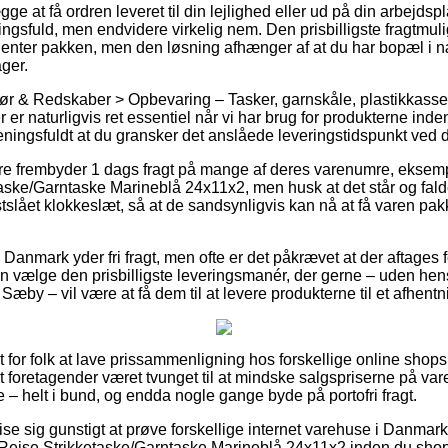
ge at få ordren leveret til din lejlighed eller ud på din arbejdsp
sfuld, men endvidere virkelig nem. Den prisbilligste fragtmulig
 henter pakken, men den løsning afhænger af at du har bopæl i n
ger.
hør & Redskaber > Opbevaring – Tasker, garnskåle, plastikkass
 er naturligvis ret essentiel når vi har brug for produkterne inden
eningsfuldt at du gransker det anslåede leveringstidspunkt ved d
ere frembyder 1 dags fragt på mange af deres varenumre, eksempe
ke/Garntaske Marineblå 24x11x2, men husk at det står og falde
stslået klokkeslæt, så at de sandsynligvis kan nå at få varen pa
r i Danmark yder fri fragt, men ofte er det påkrævet at der aftages f
 vælge den prisbilligste leveringsmanér, der gerne – uden hens
Sæby – vil være at få dem til at levere produkterne til et afhent
lt for folk at lave prissammenligning hos forskellige online shops
et foretagender været tvunget til at mindske salgspriserne på varer
 – helt i bund, og endda nogle gange byde på portofri fragt.
se sig gunstigt at prøve forskellige internet varehuse i Danmark
/Rejse Strikketaske/Garntaske Marineblå 24x11x2 inden du shop