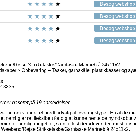
Besøg webshop
Besøg webshop
Besøg webshop
Besøg webshop
eekend/Rejse Strikketaske/Garntaske Marineblå 24x11x2
skaber > Opbevaring – Tasker, garnskåle, plastikkasser og sy
r
ts
013335
jerner baseret på
19
anmeldelser
ver nu om stunder et bredt udvalg af leveringstyper. En af de me
et nemlig er ret fleksibelt for dig at kunne hente de nyindkøbte v
ormen er nemlig meget let, samt oftest derudover den mest prisbe
rts Weekend/Rejse Strikketaske/Garntaske Marineblå 24x11x2.