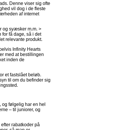
lads. Denne viser sig ofte
hed vil dog i de fleste
ærheden af internet
er og syæsker m.m. >
 for få dage, så i det
et relevante produkt.
lvis Infinity Hearts
r med at bestillingen
kket inden de
or et fastslået beløb.
yn til om du befinder sig
ningssted.
, og følgelig har en hel
ne – til juniorer, og
 efter rabatkoder på
per, så man er