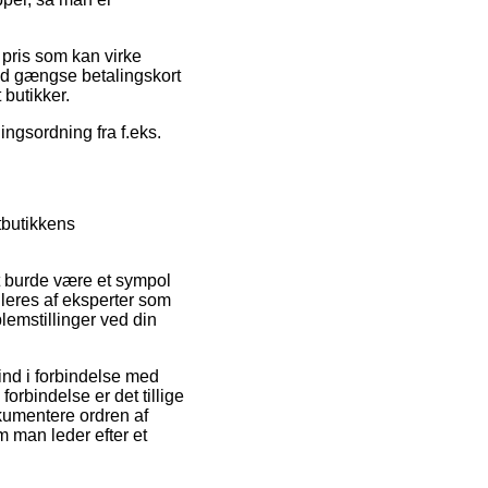
n pris som kan virke
med gængse betalingskort
 butikker.
ingsordning fra f.eks.
.
tbutikkens
et burde være et sympol
lleres af eksperter som
blemstillinger ved din
ind i forbindelse med
orbindelse er det tillige
kumentere ordren af
 man leder efter et