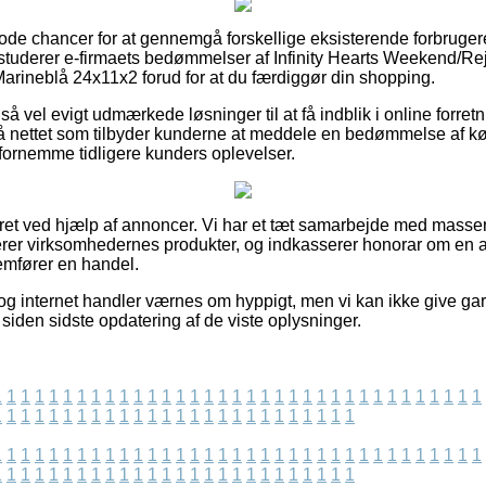
 gode chancer for at gennemgå forskellige eksisterende forbruge
 studerer e-firmaets bedømmelser af Infinity Hearts Weekend/Re
arineblå 24x11x2 forud for at du færdiggør din shopping.
å vel evigt udmærkede løsninger til at få indblik i online forret
 på nettet som tilbyder kunderne at meddele en bedømmelse af 
t fornemme tidligere kunders oplevelser.
eret ved hjælp af annoncer. Vi har et tæt samarbejde med masser 
erer virksomhedernes produkter, og indkasserer honorar om en
mfører en handel.
og internet handler værnes om hyppigt, men vi kan ikke give gar
t siden sidste opdatering af de viste oplysninger.
1
1
1
1
1
1
1
1
1
1
1
1
1
1
1
1
1
1
1
1
1
1
1
1
1
1
1
1
1
1
1
1
1
1
1
1
1
1
1
1
1
1
1
1
1
1
1
1
1
1
1
1
1
1
1
1
1
1
1
1
1
1
1
1
1
1
1
1
1
1
1
1
1
1
1
1
1
1
1
1
1
1
1
1
1
1
1
1
1
1
1
1
1
1
1
1
1
1
1
1
1
1
1
1
1
1
1
1
1
1
1
1
1
1
1
1
1
1
1
1
1
1