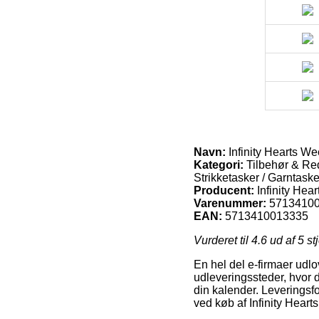
Navn:
Infinity Hearts W
Kategori:
Tilbehør & Red
Strikketasker / Garntaske
Producent:
Infinity Hear
Varenummer:
5713410
EAN:
5713410013335
Vurderet til
4.6
ud af 5 st
En hel del e-firmaer udlo
udleveringssteder, hvor d
din kalender. Leveringsf
ved køb af Infinity Hea