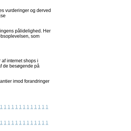
res vurderinger og derved
jse
ningens pålidelighed. Her
købsoplevelsen, som
af internet shops i
 af de besøgende på
antier imod forandringer
1
1
1
1
1
1
1
1
1
1
1
1
1
1
1
1
1
1
1
1
1
1
1
1
1
1