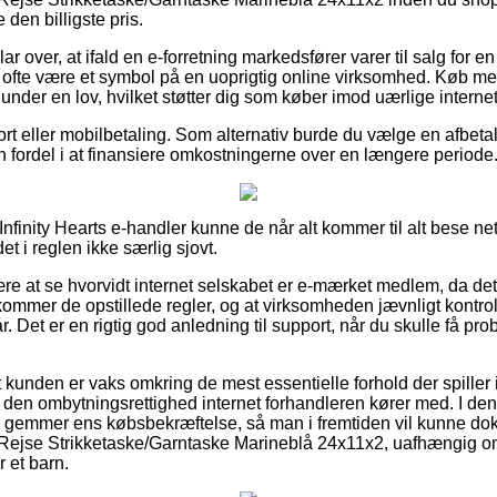
 den billigste pris.
ar over, at ifald en e-forretning markedsfører varer til salg for e
et ofte være et symbol på en uoprigtig online virksomhed. Køb 
 under en lov, hvilket støtter dig som køber imod uærlige internet
ort eller mobilbetaling. Som alternativ burde du vælge en afbetal
en fordel i at finansiere omkostningerne over en længere periode
nfinity Hearts e-handler kunne de når alt kommer til alt bese ne
det i reglen ikke særlig sjovt.
være at se hvorvidt internet selskabet er e-mærket medlem, da d
rkommer de opstillede regler, og at virksomheden jævnligt kontro
. Det er en rigtig god anledning til support, når du skulle få pro
 kunden er vaks omkring de mest essentielle forhold der spiller 
l den ombytningsrettighed internet forhandleren kører med. I den f
g gemmer ens købsbekræftelse, så man i fremtiden vil kunne do
/Rejse Strikketaske/Garntaske Marineblå 24x11x2, uafhængig om
r et barn.