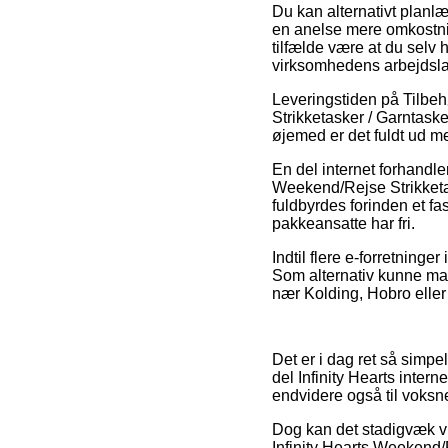
Du kan alternativt planlæg
en anelse mere omkostning
tilfælde være at du selv
virksomhedens arbejdsla
Leveringstiden på Tilbe
Strikketasker / Garntasker
øjemed er det fuldt ud m
En del internet forhandl
Weekend/Rejse Strikketas
fuldbyrdes forinden et fa
pakkeansatte har fri.
Indtil flere e-forretninge
Som alternativ kunne man
nær Kolding, Hobro eller 
Det er i dag ret så simpe
del Infinity Hearts intern
endvidere også til voksne
Dog kan det stadigvæk vi
Infinity Hearts Weekend