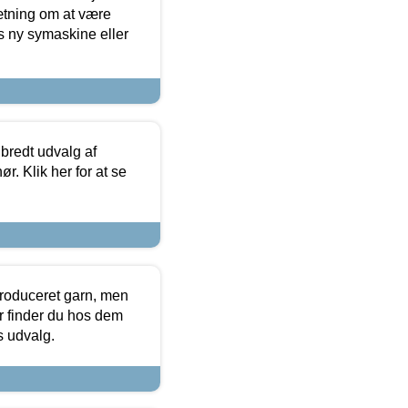
sætning om at være
s ny symaskine eller
 bredt udvalg af
r. Klik her for at se
produceret garn, men
or finder du hos dem
es udvalg.