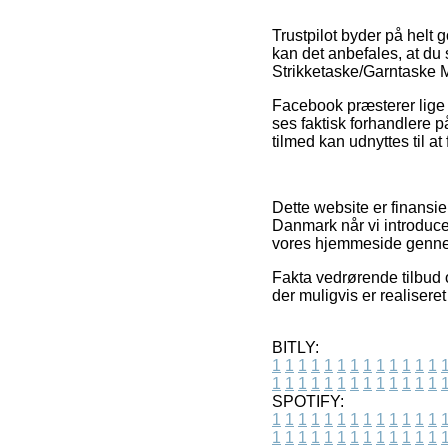
Trustpilot byder på helt
kan det anbefales, at du
Strikketaske/Garntaske M
Facebook præsterer lige s
ses faktisk forhandlere
tilmed kan udnyttes til a
Dette website er finansi
Danmark når vi introduc
vores hjemmeside genne
Fakta vedrørende tilbud 
der muligvis er realisere
BITLY:
1
1
1
1
1
1
1
1
1
1
1
1
1
1
1
1
1
1
1
1
1
1
1
1
1
1
SPOTIFY:
1
1
1
1
1
1
1
1
1
1
1
1
1
1
1
1
1
1
1
1
1
1
1
1
1
1