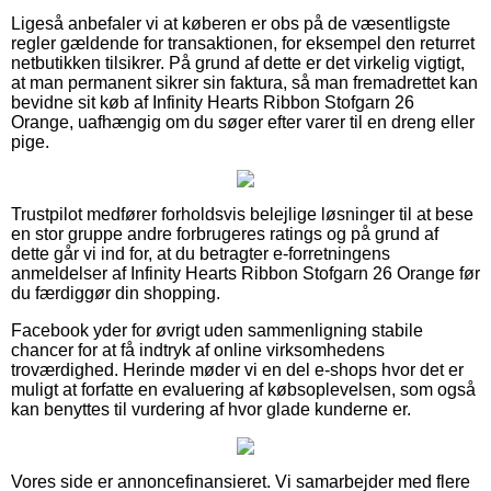
Ligeså anbefaler vi at køberen er obs på de væsentligste
regler gældende for transaktionen, for eksempel den returret
netbutikken tilsikrer. På grund af dette er det virkelig vigtigt,
at man permanent sikrer sin faktura, så man fremadrettet kan
bevidne sit køb af Infinity Hearts Ribbon Stofgarn 26
Orange, uafhængig om du søger efter varer til en dreng eller
pige.
Trustpilot medfører forholdsvis belejlige løsninger til at bese
en stor gruppe andre forbrugeres ratings og på grund af
dette går vi ind for, at du betragter e-forretningens
anmeldelser af Infinity Hearts Ribbon Stofgarn 26 Orange før
du færdiggør din shopping.
Facebook yder for øvrigt uden sammenligning stabile
chancer for at få indtryk af online virksomhedens
troværdighed. Herinde møder vi en del e-shops hvor det er
muligt at forfatte en evaluering af købsoplevelsen, som også
kan benyttes til vurdering af hvor glade kunderne er.
Vores side er annoncefinansieret. Vi samarbejder med flere