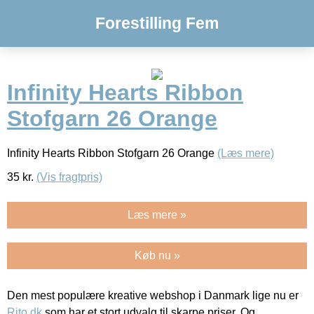
Forestilling Fem
Infinity Hearts Ribbon
Stofgarn 26 Orange
Infinity Hearts Ribbon Stofgarn 26 Orange
(Læs mere)
35
kr.
(Vis fragtpris)
Læs mere »
Køb nu »
Den mest populære kreative webshop i Danmark lige nu er
Rito.dk
som har et stort udvalg til skarpe priser. Og