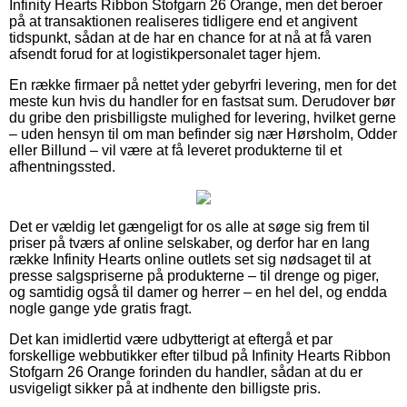
Infinity Hearts Ribbon Stofgarn 26 Orange, men det beroer
på at transaktionen realiseres tidligere end et angivent
tidspunkt, sådan at de har en chance for at nå at få varen
afsendt forud for at logistikpersonalet tager hjem.
En række firmaer på nettet yder gebyrfri levering, men for det
meste kun hvis du handler for en fastsat sum. Derudover bør
du gribe den prisbilligste mulighed for levering, hvilket gerne
– uden hensyn til om man befinder sig nær Hørsholm, Odder
eller Billund – vil være at få leveret produkterne til et
afhentningssted.
Det er vældig let gængeligt for os alle at søge sig frem til
priser på tværs af online selskaber, og derfor har en lang
række Infinity Hearts online outlets set sig nødsaget til at
presse salgspriserne på produkterne – til drenge og piger,
og samtidig også til damer og herrer – en hel del, og endda
nogle gange yde gratis fragt.
Det kan imidlertid være udbytterigt at eftergå et par
forskellige webbutikker efter tilbud på Infinity Hearts Ribbon
Stofgarn 26 Orange forinden du handler, sådan at du er
usvigeligt sikker på at indhente den billigste pris.