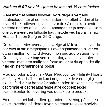
Vurderet til
4.7
ud af 5 stjerner baseret på
38
anmeldelser
Flere internet outlets tilbyder i vore dage alverdens
fragtmetoder. En af de mest moderne er efterhånden at få
leveret til et udleveringssted, hvor du så nemt kan hente
varerne når der er tid til det. Løsningen er jo meget let, samt
ofte ydermere den billigste fragtmetode ved køb af Infinity
Hearts Ribbon Stofgarn 26 Orange.
Du kan ligeledes overveje at vælge at få leveret til hvor du
bor eller til din arbejdsplads. Leveringsmetoden bliver en
gang i mellem en tand dyrere, men endvidere super nem.
Den billigste leveringsversion er dog at du selv henter
varerne, men den mulighed forudsætter at du opholder dig
nær online forretningens bopæl.
Fragtperioden på Garn > Garn Producenter > Infinity Hearts
> Infinity Hearts Ribbon kan i nogle tilfælde være rigtig
aktuel ifald vi har behov for ordren inden for kort tid, så med
det formål er det ret afgørende at vi dobbelttjekker
tidshorisonten for levering ved det aktuelle produkt.
En del internet forhandlere garanterer levering på blot en
enkelt hverdag på deres favorit varenumre, eksempelvis