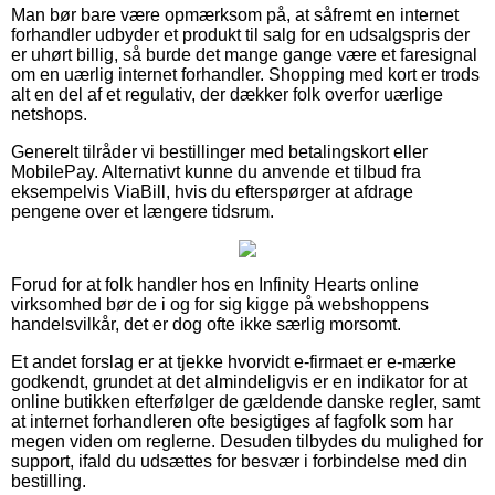
Man bør bare være opmærksom på, at såfremt en internet
forhandler udbyder et produkt til salg for en udsalgspris der
er uhørt billig, så burde det mange gange være et faresignal
om en uærlig internet forhandler. Shopping med kort er trods
alt en del af et regulativ, der dækker folk overfor uærlige
netshops.
Generelt tilråder vi bestillinger med betalingskort eller
MobilePay. Alternativt kunne du anvende et tilbud fra
eksempelvis ViaBill, hvis du efterspørger at afdrage
pengene over et længere tidsrum.
Forud for at folk handler hos en Infinity Hearts online
virksomhed bør de i og for sig kigge på webshoppens
handelsvilkår, det er dog ofte ikke særlig morsomt.
Et andet forslag er at tjekke hvorvidt e-firmaet er e-mærke
godkendt, grundet at det almindeligvis er en indikator for at
online butikken efterfølger de gældende danske regler, samt
at internet forhandleren ofte besigtiges af fagfolk som har
megen viden om reglerne. Desuden tilbydes du mulighed for
support, ifald du udsættes for besvær i forbindelse med din
bestilling.